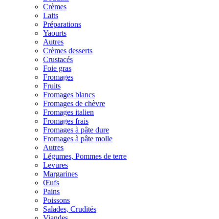
Crèmes
Laits
Préparations
Yaourts
Autres
Crèmes desserts
Crustacés
Foie gras
Fromages
Fruits
Fromages blancs
Fromages de chèvre
Fromages italien
Fromages frais
Fromages à pâte dure
Fromages à pâte molle
Autres
Légumes, Pommes de terre
Levures
Margarines
Œufs
Pains
Poissons
Salades, Crudités
Viandes