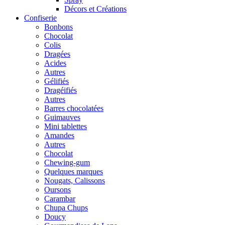
Décors et Créations
Confiserie
Bonbons
Chocolat
Colis
Dragées
Acides
Autres
Gélifiés
Dragéifiés
Autres
Barres chocolatées
Guimauves
Mini tablettes
Amandes
Autres
Chocolat
Chewing-gum
Quelques marques
Nougats, Calissons
Oursons
Carambar
Chupa Chups
Doucy