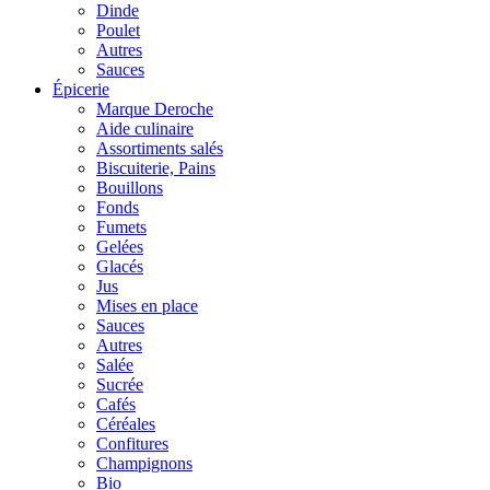
Dinde
Poulet
Autres
Sauces
Épicerie
Marque Deroche
Aide culinaire
Assortiments salés
Biscuiterie, Pains
Bouillons
Fonds
Fumets
Gelées
Glacés
Jus
Mises en place
Sauces
Autres
Salée
Sucrée
Cafés
Céréales
Confitures
Champignons
Bio