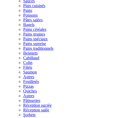
Sauces
Plats cuisinés
Pains
Poissons
Pâtes salées
Bagels
Pains céréales
Pains graines
Pains spéciaux
Pains surprise
Pains traditionnels
Beignets
Cabillaud
Colin
Filets
Saumon
Autres
Feuilletés
Pizzas
Quiches
Autres
Pâtisseries
Réception sucrée
Réception salée
Sorbets