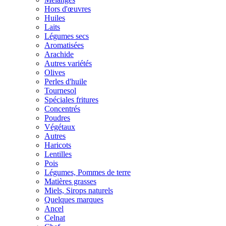
Hors d'œuvres
Huiles
Laits
Légumes secs
Aromatisées
Arachide
Autres variétés
Olives
Perles d'huile
Tournesol
Spéciales fritures
Concentrés
Poudres
Végétaux
Autres
Haricots
Lentilles
Pois
Légumes, Pommes de terre
Matières grasses
Miels, Sirops naturels
Quelques marques
Ancel
Celnat