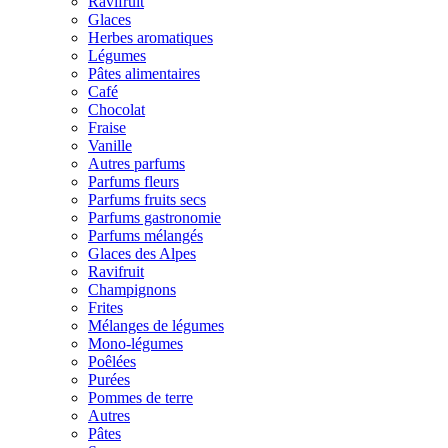
Ravifruit
Glaces
Herbes aromatiques
Légumes
Pâtes alimentaires
Café
Chocolat
Fraise
Vanille
Autres parfums
Parfums fleurs
Parfums fruits secs
Parfums gastronomie
Parfums mélangés
Glaces des Alpes
Ravifruit
Champignons
Frites
Mélanges de légumes
Mono-légumes
Poêlées
Purées
Pommes de terre
Autres
Pâtes