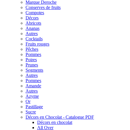
Marque Deroche
Conserves de fruits
Compotes
Décors
Abricots
Ananas
Autres
Cocktails
Fruits rouges
Pêches
Pommes
Poires
Prunes
Segments
Autres
Pommes
Amande
Autres
Azyme
Or
Pastillage
Sucre
Décors en Chocolat - Catalogue PDF
Décors en chocolat
All Over