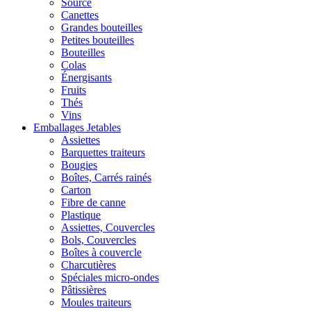
Source
Canettes
Grandes bouteilles
Petites bouteilles
Bouteilles
Colas
Énergisants
Fruits
Thés
Vins
Emballages Jetables
Assiettes
Barquettes traiteurs
Bougies
Boîtes, Carrés rainés
Carton
Fibre de canne
Plastique
Assiettes, Couvercles
Bols, Couvercles
Boîtes à couvercle
Charcutières
Spéciales micro-ondes
Pâtissières
Moules traiteurs