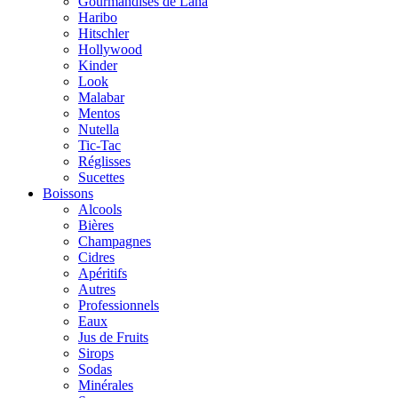
Gourmandises de Lana
Haribo
Hitschler
Hollywood
Kinder
Look
Malabar
Mentos
Nutella
Tic-Tac
Réglisses
Sucettes
Boissons
Alcools
Bières
Champagnes
Cidres
Apéritifs
Autres
Professionnels
Eaux
Jus de Fruits
Sirops
Sodas
Minérales