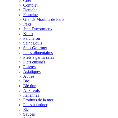
Chef
Complet
Deroche
Francine
Grands Moulins de Paris
Ireks
Jean Ducourtieux
Knorr
Percheron
Saint Louis
Sens Gourmet
Pâtes alimentaires
Prêts à garnir salés
Plats cuisinés
Poivres
Asiatiques
Autres
Bio
Blé dur
Aux œufs
Italiennes
Produits de la mer
Pâtes à tartiner
Riz
Sauces