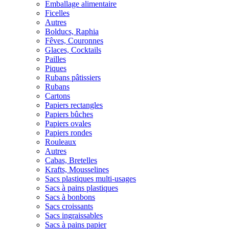
Emballage alimentaire
Ficelles
Autres
Bolducs, Raphia
Fêves, Couronnes
Glaces, Cocktails
Pailles
Piques
Rubans pâtissiers
Rubans
Cartons
Papiers rectangles
Papiers bûches
Papiers ovales
Papiers rondes
Rouleaux
Autres
Cabas, Bretelles
Krafts, Mousselines
Sacs plastiques multi-usages
Sacs à pains plastiques
Sacs à bonbons
Sacs croissants
Sacs ingraissables
Sacs à pains papier