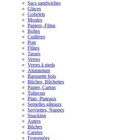
Sacs sandwiches
Glaces
Gobelets
Moules
Papiers, Films
Boîtes
Cuillères
Pots
Flûtes
Tasses
Verres
Verres à pieds
Aluminium
Barquette bois
Bûches, Bûchettes
Papier, Carton
Tulipcup
Plats, Plateaux
Semelles gâteaux
Serviettes, Nappes
Snacking
Autres
Bûches
Carrées
Festonnées