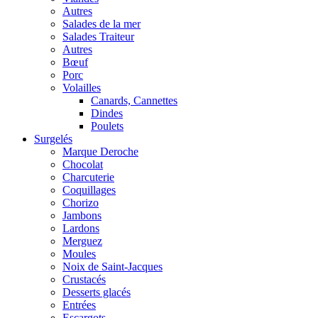
Autres
Salades de la mer
Salades Traiteur
Autres
Bœuf
Porc
Volailles
Canards, Cannettes
Dindes
Poulets
Surgelés
Marque Deroche
Chocolat
Charcuterie
Coquillages
Chorizo
Jambons
Lardons
Merguez
Moules
Noix de Saint-Jacques
Crustacés
Desserts glacés
Entrées
Escargots