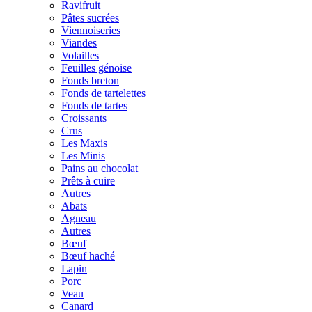
Ravifruit
Pâtes sucrées
Viennoiseries
Viandes
Volailles
Feuilles génoise
Fonds breton
Fonds de tartelettes
Fonds de tartes
Croissants
Crus
Les Maxis
Les Minis
Pains au chocolat
Prêts à cuire
Autres
Abats
Agneau
Autres
Bœuf
Bœuf haché
Lapin
Porc
Veau
Canard