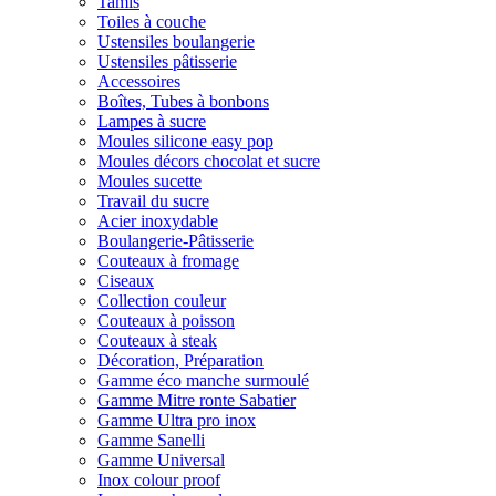
Tamis
Toiles à couche
Ustensiles boulangerie
Ustensiles pâtisserie
Accessoires
Boîtes, Tubes à bonbons
Lampes à sucre
Moules silicone easy pop
Moules décors chocolat et sucre
Moules sucette
Travail du sucre
Acier inoxydable
Boulangerie-Pâtisserie
Couteaux à fromage
Ciseaux
Collection couleur
Couteaux à poisson
Couteaux à steak
Décoration, Préparation
Gamme éco manche surmoulé
Gamme Mitre ronte Sabatier
Gamme Ultra pro inox
Gamme Sanelli
Gamme Universal
Inox colour proof