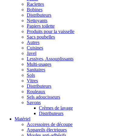
Raclettes
Bobines
Distributeurs
Nettoyants
Papiers toilette
Produits pour la vaisselle
Sacs poubelles
Autres
Cuisines
Javel
Lessives, Assouplissants
Multi-usages
Sanitaires
Sols
Vitres
Distributeurs
Rouleaux
Sels adoucisseurs
Savons
Crèmes de lavage
Distributeurs
Matériel
Accessoires de découpe
Appareils électriques
Moules anti-adhésifs