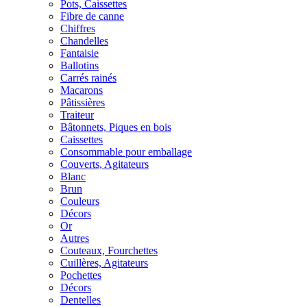
Pots, Caissettes
Fibre de canne
Chiffres
Chandelles
Fantaisie
Ballotins
Carrés rainés
Macarons
Pâtissières
Traiteur
Bâtonnets, Piques en bois
Caissettes
Consommable pour emballage
Couverts, Agitateurs
Blanc
Brun
Couleurs
Décors
Or
Autres
Couteaux, Fourchettes
Cuillères, Agitateurs
Pochettes
Décors
Dentelles