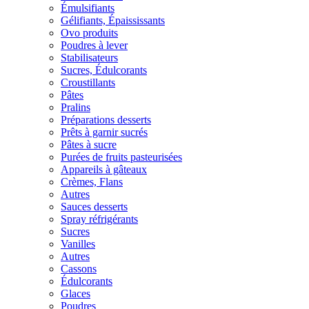
Émulsifiants
Gélifiants, Épaississants
Ovo produits
Poudres à lever
Stabilisateurs
Sucres, Édulcorants
Croustillants
Pâtes
Pralins
Préparations desserts
Prêts à garnir sucrés
Pâtes à sucre
Purées de fruits pasteurisées
Appareils à gâteaux
Crèmes, Flans
Autres
Sauces desserts
Spray réfrigérants
Sucres
Vanilles
Autres
Cassons
Édulcorants
Glaces
Poudres