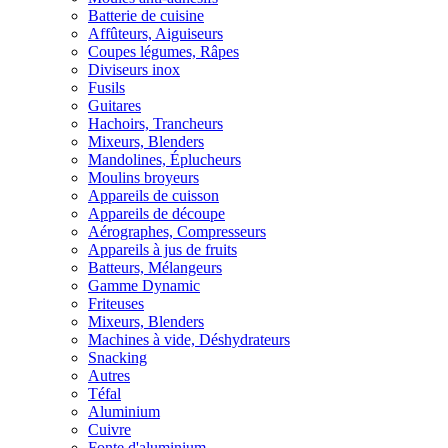
Batterie de cuisine
Affûteurs, Aiguiseurs
Coupes légumes, Râpes
Diviseurs inox
Fusils
Guitares
Hachoirs, Trancheurs
Mixeurs, Blenders
Mandolines, Éplucheurs
Moulins broyeurs
Appareils de cuisson
Appareils de découpe
Aérographes, Compresseurs
Appareils à jus de fruits
Batteurs, Mélangeurs
Gamme Dynamic
Friteuses
Mixeurs, Blenders
Machines à vide, Déshydrateurs
Snacking
Autres
Téfal
Aluminium
Cuivre
Fonte d'aluminium