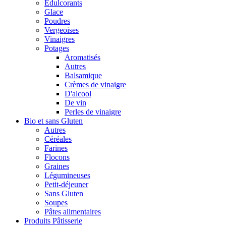
Édulcorants
Glace
Poudres
Vergeoises
Vinaigres
Potages
Aromatisés
Autres
Balsamique
Crèmes de vinaigre
D'alcool
De vin
Perles de vinaigre
Bio et sans Gluten
Autres
Céréales
Farines
Flocons
Graines
Légumineuses
Petit-déjeuner
Sans Gluten
Soupes
Pâtes alimentaires
Produits Pâtisserie