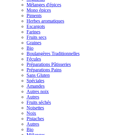
Mélanges d'épices
Mono épices
Piments
Herbes aromatiques
Escargots
Farines
Fruits secs
Graines
Bio
Boulangères Traditionnelles
Fécules
Préparations Pâtisseries
Préparations Pains
Sans Gluten
Spéciales
Amandes
Autres noix
Autres
Fruits séchés
Noisettes
Noix
Pistaches
Autres
Bio
Mélanges