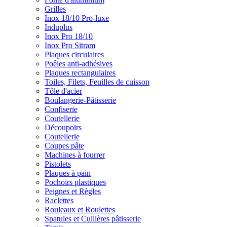
Grilles
Inox 18/10 Pro-luxe
Induplus
Inox Pro 18/10
Inox Pro Sitram
Plaques circulaires
Poêles anti-adhésives
Plaques rectangulaires
Toiles, Filets, Feuilles de cuisson
Tôle d'acier
Boulangerie-Pâtisserie
Confiserie
Coutellerie
Découpoirs
Coutellerie
Coupes pâte
Machines à fourrer
Pistolets
Plaques à pain
Pochoirs plastiques
Peignes et Règles
Raclettes
Rouleaux et Roulettes
Spatules et Cuillères pâtisserie