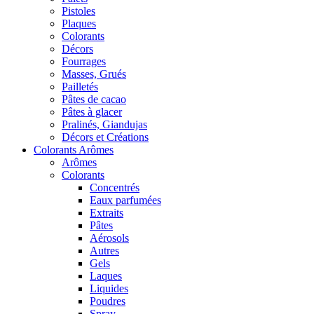
Pistoles
Plaques
Colorants
Décors
Fourrages
Masses, Grués
Pailletés
Pâtes de cacao
Pâtes à glacer
Pralinés, Giandujas
Décors et Créations
Colorants Arômes
Arômes
Colorants
Concentrés
Eaux parfumées
Extraits
Pâtes
Aérosols
Autres
Gels
Laques
Liquides
Poudres
Spray