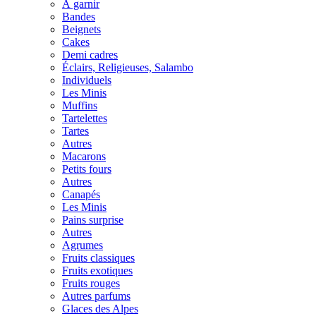
À garnir
Bandes
Beignets
Cakes
Demi cadres
Éclairs, Religieuses, Salambo
Individuels
Les Minis
Muffins
Tartelettes
Tartes
Autres
Macarons
Petits fours
Autres
Canapés
Les Minis
Pains surprise
Autres
Agrumes
Fruits classiques
Fruits exotiques
Fruits rouges
Autres parfums
Glaces des Alpes