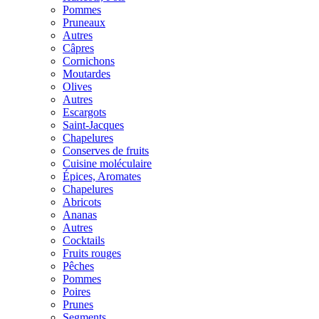
Pommes
Pruneaux
Autres
Câpres
Cornichons
Moutardes
Olives
Autres
Escargots
Saint-Jacques
Chapelures
Conserves de fruits
Cuisine moléculaire
Épices, Aromates
Chapelures
Abricots
Ananas
Autres
Cocktails
Fruits rouges
Pêches
Pommes
Poires
Prunes
Segments