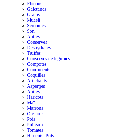
Flocons
Galettines
Grains
Muesli
Semoules
Son
Autres
Conserves
Déshydratés
Truffes
Conserves de légumes
Compotes
Condiments
Coquilles
Artichauts
Asperges
Autres
Haricots
Maïs
Marrons
Oignons
Pois
Poireaux
Tomates
Haricots, Pois