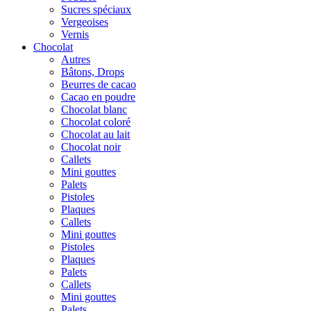
Sucres spéciaux
Vergeoises
Vernis
Chocolat
Autres
Bâtons, Drops
Beurres de cacao
Cacao en poudre
Chocolat blanc
Chocolat coloré
Chocolat au lait
Chocolat noir
Callets
Mini gouttes
Palets
Pistoles
Plaques
Callets
Mini gouttes
Pistoles
Plaques
Palets
Callets
Mini gouttes
Palets