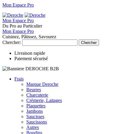
Mon Espace Pro
Mon Espace Pro
Du Pro au Particulier
Mon Espace Pro
Cuisinez, Pâtissez, Savourez
Chercher:
Chercher
Livraison rapide
Paiement sécurisé
Frais
Marque Deroche
Beurres
Charcuterie
Crèmerie, Laitages
Plaquettes
Jambons
Saucisses
Saucissons
Autres
Boudins