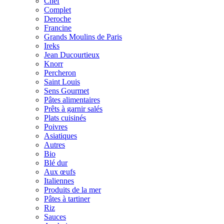
Chef
Complet
Deroche
Francine
Grands Moulins de Paris
Ireks
Jean Ducourtieux
Knorr
Percheron
Saint Louis
Sens Gourmet
Pâtes alimentaires
Prêts à garnir salés
Plats cuisinés
Poivres
Asiatiques
Autres
Bio
Blé dur
Aux œufs
Italiennes
Produits de la mer
Pâtes à tartiner
Riz
Sauces