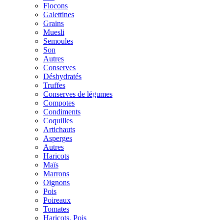
Flocons
Galettines
Grains
Muesli
Semoules
Son
Autres
Conserves
Déshydratés
Truffes
Conserves de légumes
Compotes
Condiments
Coquilles
Artichauts
Asperges
Autres
Haricots
Maïs
Marrons
Oignons
Pois
Poireaux
Tomates
Haricots, Pois