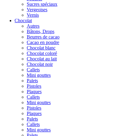
Sucres spéciaux
Vergeoises
Vernis
Chocolat
Autres
Bâtons, Drops
Beurres de cacao
Cacao en poudre
Chocolat blanc
Chocolat coloré
Chocolat au lait
Chocolat noir
Callets
Mini gouttes
Palets
Pistoles
Plaques
Callets
Mini gouttes
Pistoles
Plaques
Palets
Callets
Mini gouttes
Palets