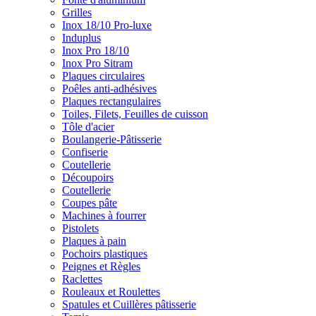
Grilles
Inox 18/10 Pro-luxe
Induplus
Inox Pro 18/10
Inox Pro Sitram
Plaques circulaires
Poêles anti-adhésives
Plaques rectangulaires
Toiles, Filets, Feuilles de cuisson
Tôle d'acier
Boulangerie-Pâtisserie
Confiserie
Coutellerie
Découpoirs
Coutellerie
Coupes pâte
Machines à fourrer
Pistolets
Plaques à pain
Pochoirs plastiques
Peignes et Règles
Raclettes
Rouleaux et Roulettes
Spatules et Cuillères pâtisserie