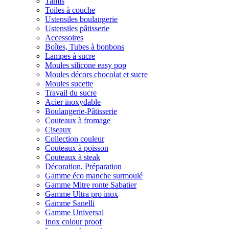
Tamis
Toiles à couche
Ustensiles boulangerie
Ustensiles pâtisserie
Accessoires
Boîtes, Tubes à bonbons
Lampes à sucre
Moules silicone easy pop
Moules décors chocolat et sucre
Moules sucette
Travail du sucre
Acier inoxydable
Boulangerie-Pâtisserie
Couteaux à fromage
Ciseaux
Collection couleur
Couteaux à poisson
Couteaux à steak
Décoration, Préparation
Gamme éco manche surmoulé
Gamme Mitre ronte Sabatier
Gamme Ultra pro inox
Gamme Sanelli
Gamme Universal
Inox colour proof