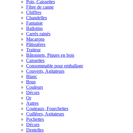
Pots, Caissettes
Fibre de canne
Chiffres
Chandelles
Fantaisie
Ballotins
Carrés rainés
Macarons
Pâtissières
Traiteur
Bâtonnets, Piques en bois
Caissettes
Consommable pour emballage
Couverts, Agitateurs
Blanc
Brun
Couleurs
Décors
Or
Autres
Couteaux, Fourchettes
Cuillères, Agitateurs
Pochettes
Décors
Dentelles