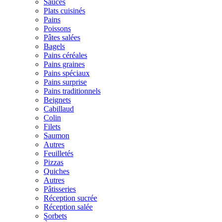
Sauces
Plats cuisinés
Pains
Poissons
Pâtes salées
Bagels
Pains céréales
Pains graines
Pains spéciaux
Pains surprise
Pains traditionnels
Beignets
Cabillaud
Colin
Filets
Saumon
Autres
Feuilletés
Pizzas
Quiches
Autres
Pâtisseries
Réception sucrée
Réception salée
Sorbets