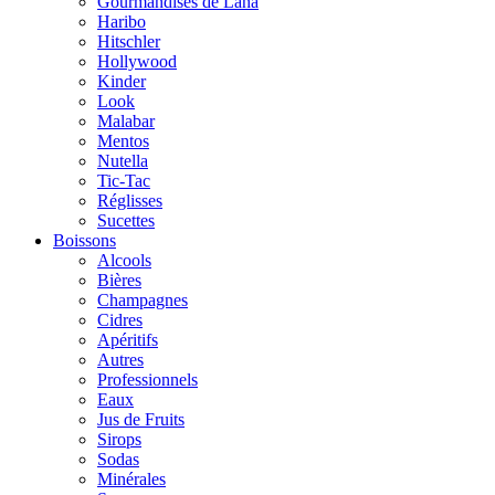
Gourmandises de Lana
Haribo
Hitschler
Hollywood
Kinder
Look
Malabar
Mentos
Nutella
Tic-Tac
Réglisses
Sucettes
Boissons
Alcools
Bières
Champagnes
Cidres
Apéritifs
Autres
Professionnels
Eaux
Jus de Fruits
Sirops
Sodas
Minérales