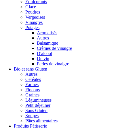
Édulcorants
Glace
Poudres
Vergeoises
Vinaigres
Potages
Aromatisés
Autres
Balsamique
Crèmes de vinaigre
D'alcool
De vin
Perles de vinaigre
Bio et sans Gluten
Autres
Céréales
Farines
Flocons
Graines
Légumineuses
Petit-déjeuner
Sans Gluten
Soupes
Pâtes alimentaires
Produits Pâtisserie