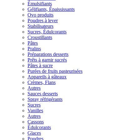
Émulsifiants
Gélifiants, Épaississants
Ovo produits
Poudres à lever
Stabilisateurs
Sucres, Édulcorants
Croustillants
Pâtes
Pralins
Préparations desserts
Prêts à garnir sucrés
Pâtes à sucre
Purées de fruits pasteurisées
Appareils à gâteaux
Crèmes, Flans
Autres
Sauces desserts
Spray réfrigérants
Sucres
Vanilles
Autres
Cassons
Édulcorants
Glaces
Poudres