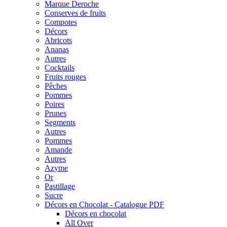
Marque Deroche
Conserves de fruits
Compotes
Décors
Abricots
Ananas
Autres
Cocktails
Fruits rouges
Pêches
Pommes
Poires
Prunes
Segments
Autres
Pommes
Amande
Autres
Azyme
Or
Pastillage
Sucre
Décors en Chocolat - Catalogue PDF
Décors en chocolat
All Over