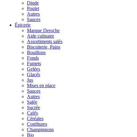
Dinde
Poulet
Autres
Sauces
Épicerie
Marque Deroche
Aide culinaire
Assortiments salés
Biscuiterie, Pains
Bouillons
Fonds
Fumets
Gelées
Glacés
Jus
Mises en place
Sauces
Autres
Salée
Sucrée
Cafés
Céréales
Confitures
Champignons
Bio