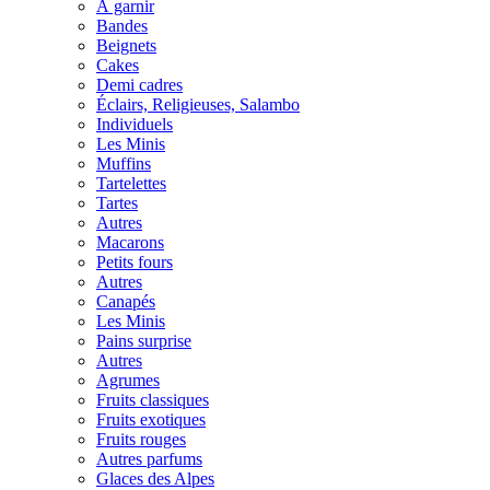
À garnir
Bandes
Beignets
Cakes
Demi cadres
Éclairs, Religieuses, Salambo
Individuels
Les Minis
Muffins
Tartelettes
Tartes
Autres
Macarons
Petits fours
Autres
Canapés
Les Minis
Pains surprise
Autres
Agrumes
Fruits classiques
Fruits exotiques
Fruits rouges
Autres parfums
Glaces des Alpes