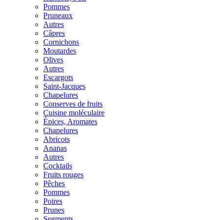
Pommes
Pruneaux
Autres
Câpres
Cornichons
Moutardes
Olives
Autres
Escargots
Saint-Jacques
Chapelures
Conserves de fruits
Cuisine moléculaire
Épices, Aromates
Chapelures
Abricots
Ananas
Autres
Cocktails
Fruits rouges
Pêches
Pommes
Poires
Prunes
Segments