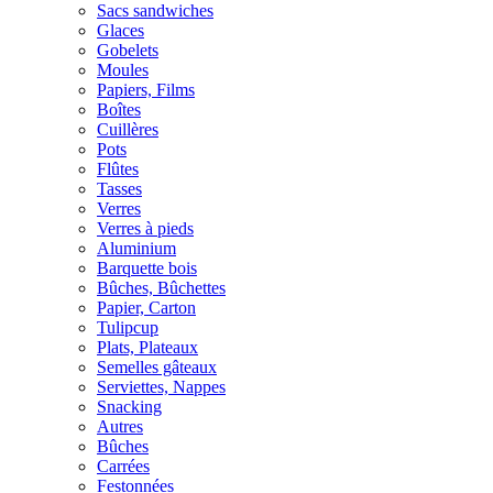
Sacs sandwiches
Glaces
Gobelets
Moules
Papiers, Films
Boîtes
Cuillères
Pots
Flûtes
Tasses
Verres
Verres à pieds
Aluminium
Barquette bois
Bûches, Bûchettes
Papier, Carton
Tulipcup
Plats, Plateaux
Semelles gâteaux
Serviettes, Nappes
Snacking
Autres
Bûches
Carrées
Festonnées