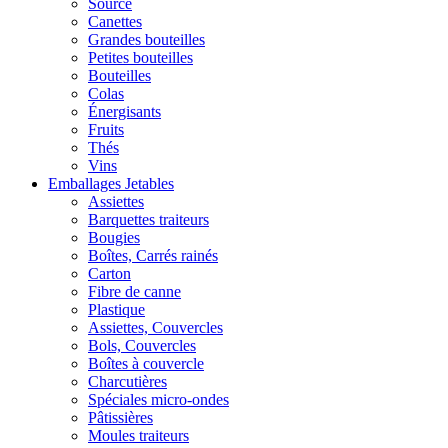
Source
Canettes
Grandes bouteilles
Petites bouteilles
Bouteilles
Colas
Énergisants
Fruits
Thés
Vins
Emballages Jetables
Assiettes
Barquettes traiteurs
Bougies
Boîtes, Carrés rainés
Carton
Fibre de canne
Plastique
Assiettes, Couvercles
Bols, Couvercles
Boîtes à couvercle
Charcutières
Spéciales micro-ondes
Pâtissières
Moules traiteurs