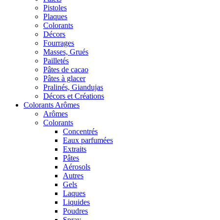
Pistoles
Plaques
Colorants
Décors
Fourrages
Masses, Grués
Pailletés
Pâtes de cacao
Pâtes à glacer
Pralinés, Giandujas
Décors et Créations
Colorants Arômes
Arômes
Colorants
Concentrés
Eaux parfumées
Extraits
Pâtes
Aérosols
Autres
Gels
Laques
Liquides
Poudres
Spray