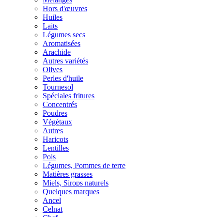
Hors d'œuvres
Huiles
Laits
Légumes secs
Aromatisées
Arachide
Autres variétés
Olives
Perles d'huile
Tournesol
Spéciales fritures
Concentrés
Poudres
Végétaux
Autres
Haricots
Lentilles
Pois
Légumes, Pommes de terre
Matières grasses
Miels, Sirops naturels
Quelques marques
Ancel
Celnat