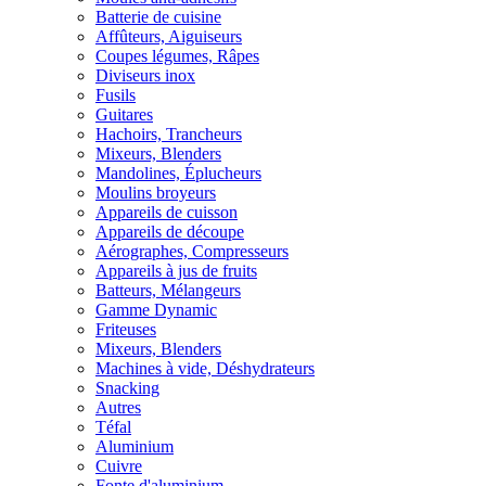
Batterie de cuisine
Affûteurs, Aiguiseurs
Coupes légumes, Râpes
Diviseurs inox
Fusils
Guitares
Hachoirs, Trancheurs
Mixeurs, Blenders
Mandolines, Éplucheurs
Moulins broyeurs
Appareils de cuisson
Appareils de découpe
Aérographes, Compresseurs
Appareils à jus de fruits
Batteurs, Mélangeurs
Gamme Dynamic
Friteuses
Mixeurs, Blenders
Machines à vide, Déshydrateurs
Snacking
Autres
Téfal
Aluminium
Cuivre
Fonte d'aluminium