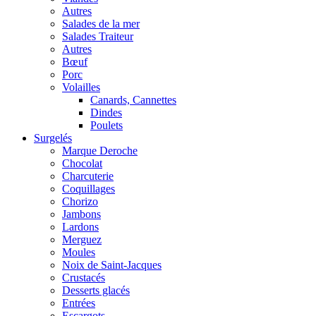
Autres
Salades de la mer
Salades Traiteur
Autres
Bœuf
Porc
Volailles
Canards, Cannettes
Dindes
Poulets
Surgelés
Marque Deroche
Chocolat
Charcuterie
Coquillages
Chorizo
Jambons
Lardons
Merguez
Moules
Noix de Saint-Jacques
Crustacés
Desserts glacés
Entrées
Escargots