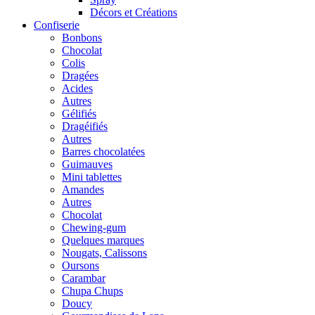
Décors et Créations
Confiserie
Bonbons
Chocolat
Colis
Dragées
Acides
Autres
Gélifiés
Dragéifiés
Autres
Barres chocolatées
Guimauves
Mini tablettes
Amandes
Autres
Chocolat
Chewing-gum
Quelques marques
Nougats, Calissons
Oursons
Carambar
Chupa Chups
Doucy