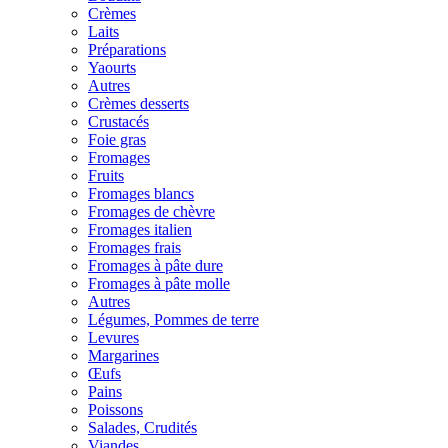
Crèmes
Laits
Préparations
Yaourts
Autres
Crèmes desserts
Crustacés
Foie gras
Fromages
Fruits
Fromages blancs
Fromages de chèvre
Fromages italien
Fromages frais
Fromages à pâte dure
Fromages à pâte molle
Autres
Légumes, Pommes de terre
Levures
Margarines
Œufs
Pains
Poissons
Salades, Crudités
Viandes