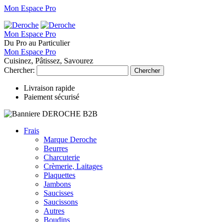
Mon Espace Pro
Mon Espace Pro
Du Pro au Particulier
Mon Espace Pro
Cuisinez, Pâtissez, Savourez
Chercher:
Chercher
Livraison rapide
Paiement sécurisé
Frais
Marque Deroche
Beurres
Charcuterie
Crèmerie, Laitages
Plaquettes
Jambons
Saucisses
Saucissons
Autres
Boudins