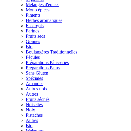
Mélanges d'épices
Mono épices
Piments
Herbes aromatiques
Escargots
Farines
Fruits secs
Graines
Bio
Boulangères Traditionnelles
Fécules
Préparations Pâtisseries
Préparations Pains
Sans Gluten
Spéciales
Amandes
Autres noix
Autres
Fruits séchés
Noisettes
Noix
Pistaches
Autres
Bio
Mélanges