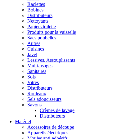
Raclettes
Bobines
Distributeurs
Nettoyants
Papiers toilette
Produits pour la vaisselle
Sacs poubelles
Autres
Cuisines
Javel
Lessives, Assouplissants
Multi-usages
Sanitaires
Sols
Vitres
Distributeurs
Rouleaux
Sels adoucisseurs
Savons
Crèmes de lavage
Distributeurs
Matériel
Accessoires de découpe
Appareils électriques
Moules anti-adhésifs