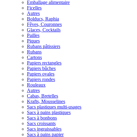
Emballage alimentaire
Ficelles
Autres
Bolducs, Raphia
Fêves, Couronnes
Glaces, Cocktails
Pailles
Piques
Rubans pâtissiers
Rubans
Cartons
Papiers rectangles
Papiers bûches
Papiers ovales
Papiers rondes
Rouleaux
Autres
Cabas, Bretelles
Krafts, Mousselines
Sacs plastiques multi-usages
Sacs à pains plastiques
Sacs à bonbons
Sacs croissants
Sacs ingraissables
Sacs à pains papier