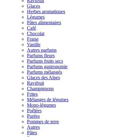
Ravifruit
Glaces
Herbes aromatiques
Légumes
Pâtes alimentaires
Café
Chocolat
Fraise
Vanille
Autres parfums
Parfums fleurs
Parfums fruits secs
Parfums gastronomie
Parfums mélangés
Glaces des Alpes
Ravifruit
Champignons
Frites
Mélanges de légumes
Mono-légumes
Poêlées
Purées
Pommes de terre
Autres
Pâtes