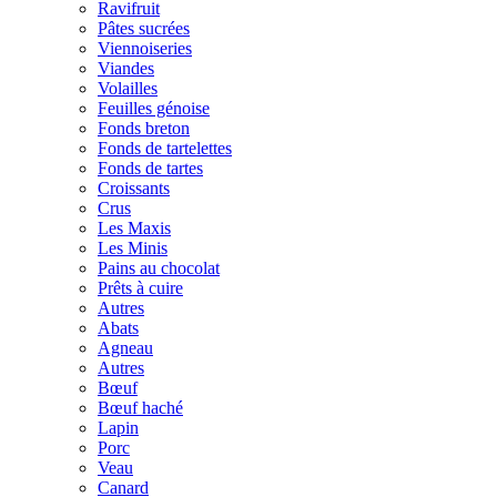
Ravifruit
Pâtes sucrées
Viennoiseries
Viandes
Volailles
Feuilles génoise
Fonds breton
Fonds de tartelettes
Fonds de tartes
Croissants
Crus
Les Maxis
Les Minis
Pains au chocolat
Prêts à cuire
Autres
Abats
Agneau
Autres
Bœuf
Bœuf haché
Lapin
Porc
Veau
Canard