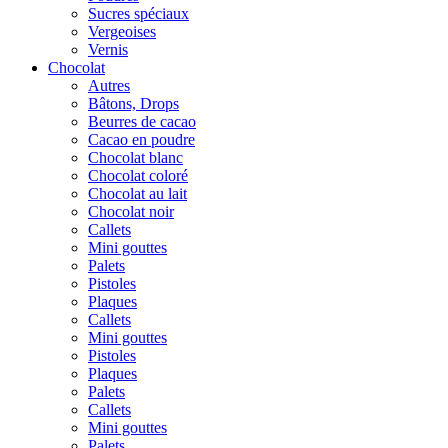
Sucres spéciaux
Vergeoises
Vernis
Chocolat
Autres
Bâtons, Drops
Beurres de cacao
Cacao en poudre
Chocolat blanc
Chocolat coloré
Chocolat au lait
Chocolat noir
Callets
Mini gouttes
Palets
Pistoles
Plaques
Callets
Mini gouttes
Pistoles
Plaques
Palets
Callets
Mini gouttes
Palets