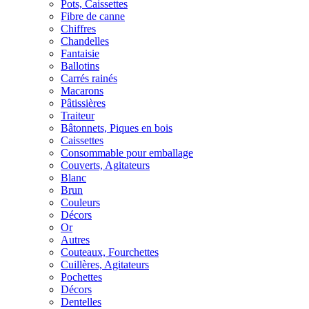
Pots, Caissettes
Fibre de canne
Chiffres
Chandelles
Fantaisie
Ballotins
Carrés rainés
Macarons
Pâtissières
Traiteur
Bâtonnets, Piques en bois
Caissettes
Consommable pour emballage
Couverts, Agitateurs
Blanc
Brun
Couleurs
Décors
Or
Autres
Couteaux, Fourchettes
Cuillères, Agitateurs
Pochettes
Décors
Dentelles