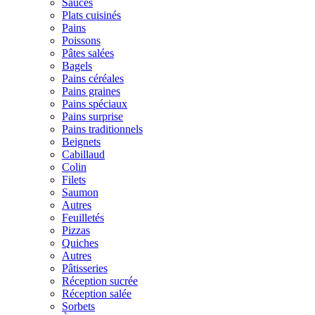
Sauces
Plats cuisinés
Pains
Poissons
Pâtes salées
Bagels
Pains céréales
Pains graines
Pains spéciaux
Pains surprise
Pains traditionnels
Beignets
Cabillaud
Colin
Filets
Saumon
Autres
Feuilletés
Pizzas
Quiches
Autres
Pâtisseries
Réception sucrée
Réception salée
Sorbets