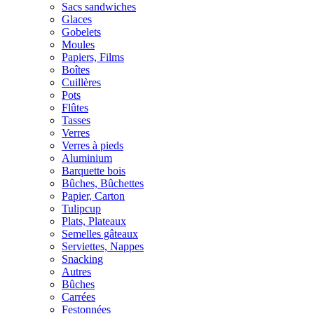
Sacs sandwiches
Glaces
Gobelets
Moules
Papiers, Films
Boîtes
Cuillères
Pots
Flûtes
Tasses
Verres
Verres à pieds
Aluminium
Barquette bois
Bûches, Bûchettes
Papier, Carton
Tulipcup
Plats, Plateaux
Semelles gâteaux
Serviettes, Nappes
Snacking
Autres
Bûches
Carrées
Festonnées