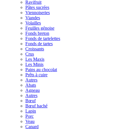
Ravifruit
Pâtes sucrées
Viennoiseries
Viandes
Volailles
Feuilles génoise
Fonds breton
Fonds de tartelettes
Fonds de tartes
Croissants
Crus
Les Maxis
Les Minis
Pains au chocolat
Prêts à cuire
Autres
Abats
Agneau
Autres
Bœuf
Bœuf haché
Lapin
Porc
Veau
Canard