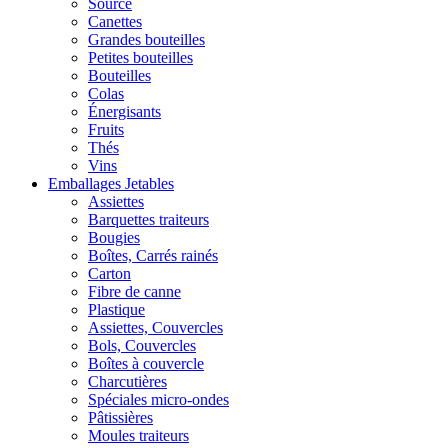
Source
Canettes
Grandes bouteilles
Petites bouteilles
Bouteilles
Colas
Énergisants
Fruits
Thés
Vins
Emballages Jetables
Assiettes
Barquettes traiteurs
Bougies
Boîtes, Carrés rainés
Carton
Fibre de canne
Plastique
Assiettes, Couvercles
Bols, Couvercles
Boîtes à couvercle
Charcutières
Spéciales micro-ondes
Pâtissières
Moules traiteurs