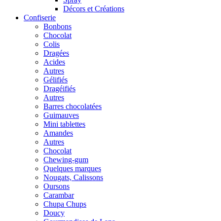
Décors et Créations
Confiserie
Bonbons
Chocolat
Colis
Dragées
Acides
Autres
Gélifiés
Dragéifiés
Autres
Barres chocolatées
Guimauves
Mini tablettes
Amandes
Autres
Chocolat
Chewing-gum
Quelques marques
Nougats, Calissons
Oursons
Carambar
Chupa Chups
Doucy