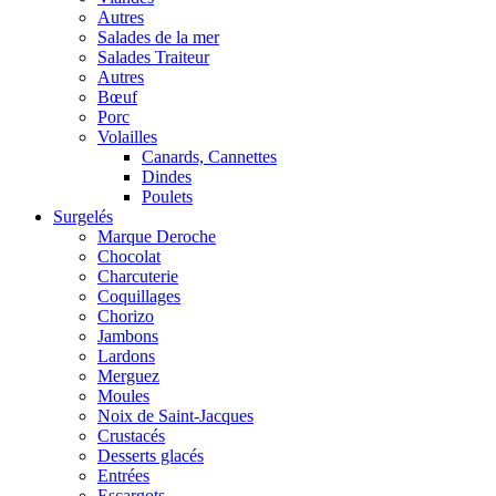
Autres
Salades de la mer
Salades Traiteur
Autres
Bœuf
Porc
Volailles
Canards, Cannettes
Dindes
Poulets
Surgelés
Marque Deroche
Chocolat
Charcuterie
Coquillages
Chorizo
Jambons
Lardons
Merguez
Moules
Noix de Saint-Jacques
Crustacés
Desserts glacés
Entrées
Escargots