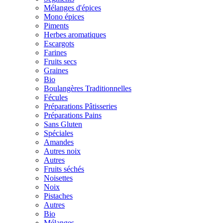
Mélanges d'épices
Mono épices
Piments
Herbes aromatiques
Escargots
Farines
Fruits secs
Graines
Bio
Boulangères Traditionnelles
Fécules
Préparations Pâtisseries
Préparations Pains
Sans Gluten
Spéciales
Amandes
Autres noix
Autres
Fruits séchés
Noisettes
Noix
Pistaches
Autres
Bio
Mélanges