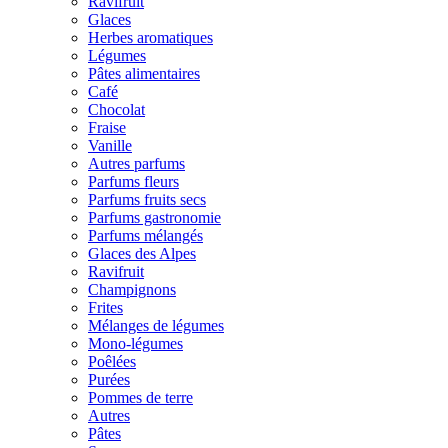
Ravifruit
Glaces
Herbes aromatiques
Légumes
Pâtes alimentaires
Café
Chocolat
Fraise
Vanille
Autres parfums
Parfums fleurs
Parfums fruits secs
Parfums gastronomie
Parfums mélangés
Glaces des Alpes
Ravifruit
Champignons
Frites
Mélanges de légumes
Mono-légumes
Poêlées
Purées
Pommes de terre
Autres
Pâtes