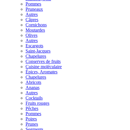
Pommes
Pruneaux
Autres
Câpres
Cornichons
Moutardes
Olives
Autres
Escargots
Saint-Jacques
Chapelures
Conserves de fruits
Cuisine moléculaire
Épices, Aromates
Chapelures
Abricots
Ananas
Autres
Cocktails
Fruits rouges
Pêches
Pommes
Poires
Prunes
Segments