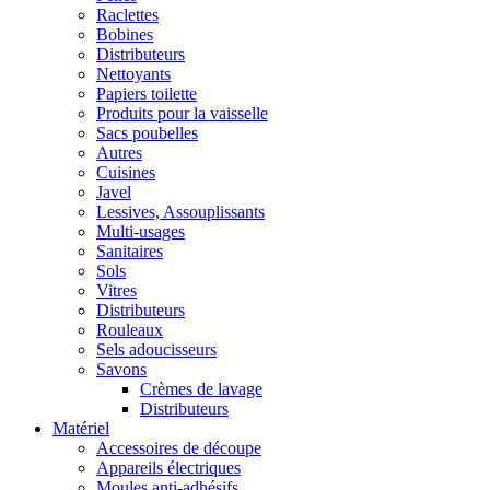
Raclettes
Bobines
Distributeurs
Nettoyants
Papiers toilette
Produits pour la vaisselle
Sacs poubelles
Autres
Cuisines
Javel
Lessives, Assouplissants
Multi-usages
Sanitaires
Sols
Vitres
Distributeurs
Rouleaux
Sels adoucisseurs
Savons
Crèmes de lavage
Distributeurs
Matériel
Accessoires de découpe
Appareils électriques
Moules anti-adhésifs