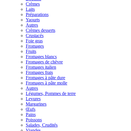
Crèmes
Laits
Préparations
Yaourts
Autres
Crèmes desserts
Crustacés
Foie gras
Fromages
Fruits
Fromages blancs
Fromages de chèvre
Fromages italien
Fromages frais
Fromages à pâte dure
Fromages à pâte molle
Autres
Légumes, Pommes de terre
Levures
Margarines
Œufs
Pains
Poissons
Salades, Crudités
Viandes