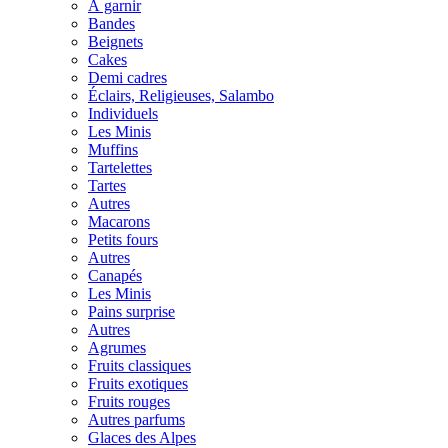
À garnir
Bandes
Beignets
Cakes
Demi cadres
Éclairs, Religieuses, Salambo
Individuels
Les Minis
Muffins
Tartelettes
Tartes
Autres
Macarons
Petits fours
Autres
Canapés
Les Minis
Pains surprise
Autres
Agrumes
Fruits classiques
Fruits exotiques
Fruits rouges
Autres parfums
Glaces des Alpes