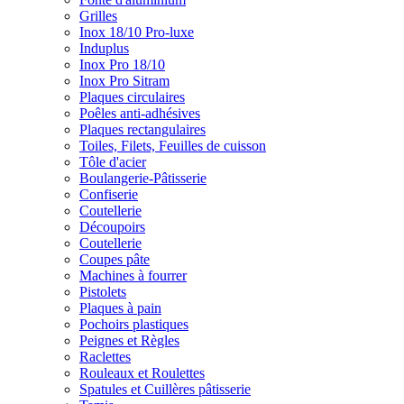
Grilles
Inox 18/10 Pro-luxe
Induplus
Inox Pro 18/10
Inox Pro Sitram
Plaques circulaires
Poêles anti-adhésives
Plaques rectangulaires
Toiles, Filets, Feuilles de cuisson
Tôle d'acier
Boulangerie-Pâtisserie
Confiserie
Coutellerie
Découpoirs
Coutellerie
Coupes pâte
Machines à fourrer
Pistolets
Plaques à pain
Pochoirs plastiques
Peignes et Règles
Raclettes
Rouleaux et Roulettes
Spatules et Cuillères pâtisserie