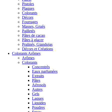
Pistoles
Plaques
Colorants
Décors
Fourrages
Masses, Grués
Pailletés
Pâtes de cacao
Pâtes à glacer
Pralinés, Giandujas
Décors et Créations
Colorants Arômes
Arômes
Colorants
Concentrés
Eaux parfumées
Extraits
Pâtes
Aérosols
Autres
Gels
Laques
Liquides
Poudres
Spray