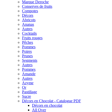
Marque Deroche
Conserves de fruits
Compotes
Décors
Abricots
Ananas
Autres
Cocktails
Fruits rouges
Pêches
Pommes
Poires
Prunes
Segments
Autres
Pommes
Amande
Autres
Azyme
Or
Pastillage
Sucre
Décors en Chocolat - Catalogue PDF
Décors en chocolat
All Over