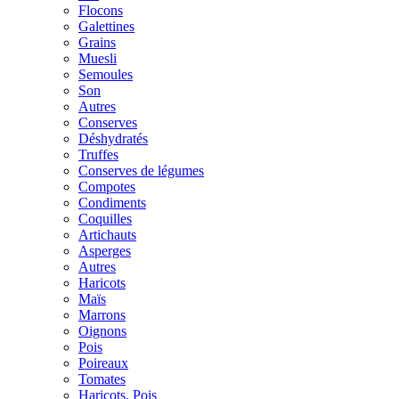
Flocons
Galettines
Grains
Muesli
Semoules
Son
Autres
Conserves
Déshydratés
Truffes
Conserves de légumes
Compotes
Condiments
Coquilles
Artichauts
Asperges
Autres
Haricots
Maïs
Marrons
Oignons
Pois
Poireaux
Tomates
Haricots, Pois