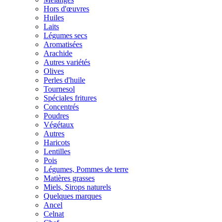
Hors d'œuvres
Huiles
Laits
Légumes secs
Aromatisées
Arachide
Autres variétés
Olives
Perles d'huile
Tournesol
Spéciales fritures
Concentrés
Poudres
Végétaux
Autres
Haricots
Lentilles
Pois
Légumes, Pommes de terre
Matières grasses
Miels, Sirops naturels
Quelques marques
Ancel
Celnat