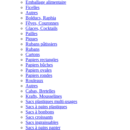
Emballage alimentaire
Ficelles
Autres
Bolducs, Raphia
Fêves, Couronnes
Glaces, Cocktails
Pailles
Piques
Rubans pâtissiers
Rubans
Cartons
Papiers rectangles
Papiers bûches
Papiers ovales
Papiers rondes
Rouleaux
Autres
Cabas, Bretelles
Krafts, Mousselines
Sacs plastiques multi-usages
Sacs à pains plastiques
Sacs à bonbons
Sacs croissants
Sacs ingraissables
Sacs à pains papier