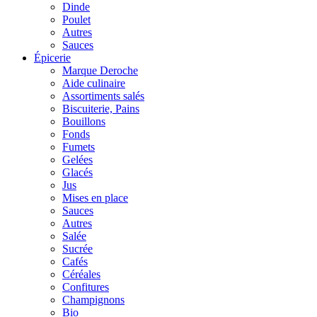
Dinde
Poulet
Autres
Sauces
Épicerie
Marque Deroche
Aide culinaire
Assortiments salés
Biscuiterie, Pains
Bouillons
Fonds
Fumets
Gelées
Glacés
Jus
Mises en place
Sauces
Autres
Salée
Sucrée
Cafés
Céréales
Confitures
Champignons
Bio