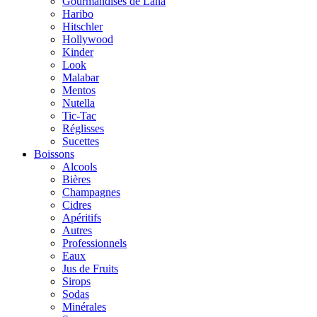
Gourmandises de Lana
Haribo
Hitschler
Hollywood
Kinder
Look
Malabar
Mentos
Nutella
Tic-Tac
Réglisses
Sucettes
Boissons
Alcools
Bières
Champagnes
Cidres
Apéritifs
Autres
Professionnels
Eaux
Jus de Fruits
Sirops
Sodas
Minérales