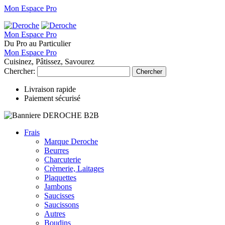
Mon Espace Pro
Mon Espace Pro
Du Pro au Particulier
Mon Espace Pro
Cuisinez, Pâtissez, Savourez
Chercher:
Chercher
Livraison rapide
Paiement sécurisé
Frais
Marque Deroche
Beurres
Charcuterie
Crèmerie, Laitages
Plaquettes
Jambons
Saucisses
Saucissons
Autres
Boudins