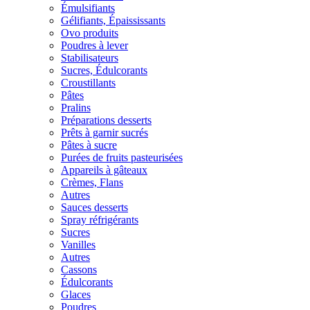
Émulsifiants
Gélifiants, Épaississants
Ovo produits
Poudres à lever
Stabilisateurs
Sucres, Édulcorants
Croustillants
Pâtes
Pralins
Préparations desserts
Prêts à garnir sucrés
Pâtes à sucre
Purées de fruits pasteurisées
Appareils à gâteaux
Crèmes, Flans
Autres
Sauces desserts
Spray réfrigérants
Sucres
Vanilles
Autres
Cassons
Édulcorants
Glaces
Poudres