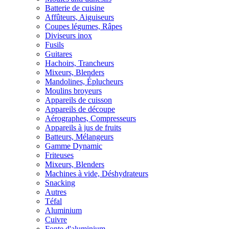
Batterie de cuisine
Affûteurs, Aiguiseurs
Coupes légumes, Râpes
Diviseurs inox
Fusils
Guitares
Hachoirs, Trancheurs
Mixeurs, Blenders
Mandolines, Éplucheurs
Moulins broyeurs
Appareils de cuisson
Appareils de découpe
Aérographes, Compresseurs
Appareils à jus de fruits
Batteurs, Mélangeurs
Gamme Dynamic
Friteuses
Mixeurs, Blenders
Machines à vide, Déshydrateurs
Snacking
Autres
Téfal
Aluminium
Cuivre
Fonte d'aluminium