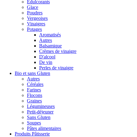
Édulcorants
Glace
Poudres
Vergeoises
Vinaigres
Potages
Aromatisés
Autres
Balsamique
Crèmes de vinaigre
D'alcool
De vin
Perles de vinaigre
Bio et sans Gluten
Autres
Céréales
Farines
Flocons
Graines
Légumineuses
Petit-déjeuner
Sans Gluten
Soupes
Pâtes alimentaires
Produits Pâtisserie