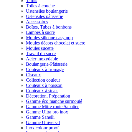
Tamis
Toiles à couche
Ustensiles boulangerie
Ustensiles pâtisserie
Accessoires
Boîtes, Tubes à bonbons
Lampes à sucre
Moules silicone easy pop
Moules décors chocolat et sucre
Moules sucette
Travail du sucre
Acier inoxydable
Boulangerie-Pâtisserie
Couteaux à fromage
Ciseaux
Collection couleur
Couteaux à poisson
Couteaux à steak
Décoration, Préparation
Gamme éco manche surmoulé
Gamme Mitre ronte Sabatier
Gamme Ultra pro inox
Gamme Sanelli
Gamme Universal
Inox colour proof