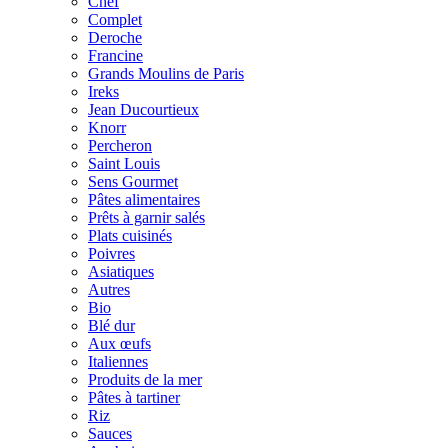
Chef
Complet
Deroche
Francine
Grands Moulins de Paris
Ireks
Jean Ducourtieux
Knorr
Percheron
Saint Louis
Sens Gourmet
Pâtes alimentaires
Prêts à garnir salés
Plats cuisinés
Poivres
Asiatiques
Autres
Bio
Blé dur
Aux œufs
Italiennes
Produits de la mer
Pâtes à tartiner
Riz
Sauces