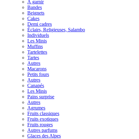
À garnir
Bandes
Beignets
Cakes
Demi cadres
Éclairs, Religieuses, Salambo
Individuels
Les Minis
Muffins
Tartelettes
Tartes
Autres
Macarons
Petits fours
Autres
Canapés
Les Minis
Pains surprise
Autres
Agrumes
Fruits classiques
Fruits exotiques
Fruits rouges
Autres parfums
Glaces des Alpes