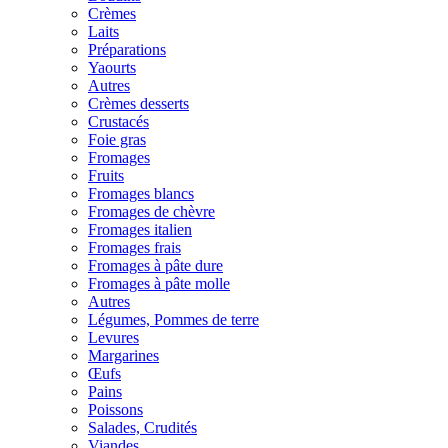
Crèmes
Laits
Préparations
Yaourts
Autres
Crèmes desserts
Crustacés
Foie gras
Fromages
Fruits
Fromages blancs
Fromages de chèvre
Fromages italien
Fromages frais
Fromages à pâte dure
Fromages à pâte molle
Autres
Légumes, Pommes de terre
Levures
Margarines
Œufs
Pains
Poissons
Salades, Crudités
Viandes