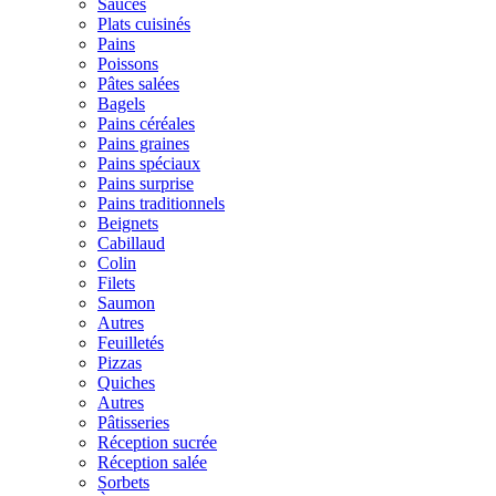
Sauces
Plats cuisinés
Pains
Poissons
Pâtes salées
Bagels
Pains céréales
Pains graines
Pains spéciaux
Pains surprise
Pains traditionnels
Beignets
Cabillaud
Colin
Filets
Saumon
Autres
Feuilletés
Pizzas
Quiches
Autres
Pâtisseries
Réception sucrée
Réception salée
Sorbets