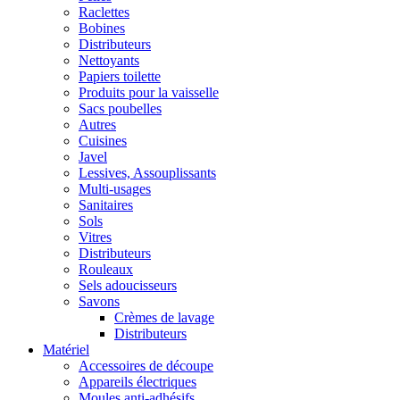
Raclettes
Bobines
Distributeurs
Nettoyants
Papiers toilette
Produits pour la vaisselle
Sacs poubelles
Autres
Cuisines
Javel
Lessives, Assouplissants
Multi-usages
Sanitaires
Sols
Vitres
Distributeurs
Rouleaux
Sels adoucisseurs
Savons
Crèmes de lavage
Distributeurs
Matériel
Accessoires de découpe
Appareils électriques
Moules anti-adhésifs