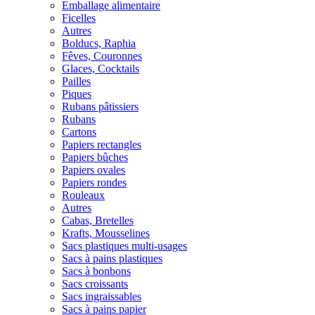
Emballage alimentaire
Ficelles
Autres
Bolducs, Raphia
Fêves, Couronnes
Glaces, Cocktails
Pailles
Piques
Rubans pâtissiers
Rubans
Cartons
Papiers rectangles
Papiers bûches
Papiers ovales
Papiers rondes
Rouleaux
Autres
Cabas, Bretelles
Krafts, Mousselines
Sacs plastiques multi-usages
Sacs à pains plastiques
Sacs à bonbons
Sacs croissants
Sacs ingraissables
Sacs à pains papier