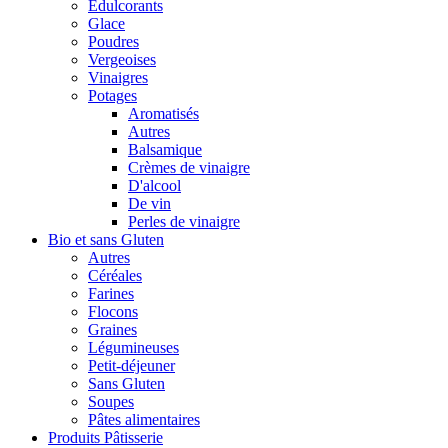
Édulcorants
Glace
Poudres
Vergeoises
Vinaigres
Potages
Aromatisés
Autres
Balsamique
Crèmes de vinaigre
D'alcool
De vin
Perles de vinaigre
Bio et sans Gluten
Autres
Céréales
Farines
Flocons
Graines
Légumineuses
Petit-déjeuner
Sans Gluten
Soupes
Pâtes alimentaires
Produits Pâtisserie