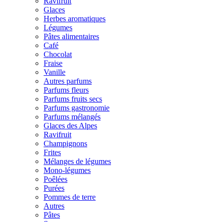
Ravifruit
Glaces
Herbes aromatiques
Légumes
Pâtes alimentaires
Café
Chocolat
Fraise
Vanille
Autres parfums
Parfums fleurs
Parfums fruits secs
Parfums gastronomie
Parfums mélangés
Glaces des Alpes
Ravifruit
Champignons
Frites
Mélanges de légumes
Mono-légumes
Poêlées
Purées
Pommes de terre
Autres
Pâtes