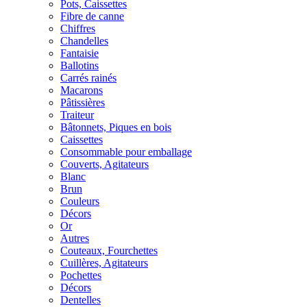
Pots, Caissettes
Fibre de canne
Chiffres
Chandelles
Fantaisie
Ballotins
Carrés rainés
Macarons
Pâtissières
Traiteur
Bâtonnets, Piques en bois
Caissettes
Consommable pour emballage
Couverts, Agitateurs
Blanc
Brun
Couleurs
Décors
Or
Autres
Couteaux, Fourchettes
Cuillères, Agitateurs
Pochettes
Décors
Dentelles