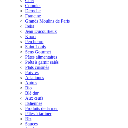
Chef
Complet
Deroche
Francine
Grands Moulins de Paris
Ireks
Jean Ducourtieux
Knorr
Percheron
Saint Louis
Sens Gourmet
Pâtes alimentaires
Prêts à garnir salés
Plats cuisinés
Poivres
Asiatiques
Autres
Bio
Blé dur
Aux œufs
Italiennes
Produits de la mer
Pâtes à tartiner
Riz
Sauces