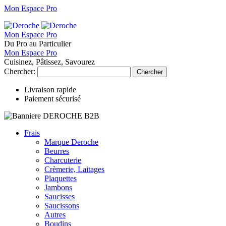
Mon Espace Pro
Mon Espace Pro
Du Pro au Particulier
Mon Espace Pro
Cuisinez, Pâtissez, Savourez
Chercher:
Chercher
Livraison rapide
Paiement sécurisé
Frais
Marque Deroche
Beurres
Charcuterie
Crèmerie, Laitages
Plaquettes
Jambons
Saucisses
Saucissons
Autres
Boudins