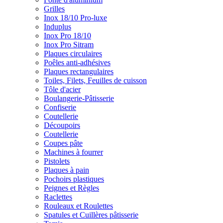
Grilles
Inox 18/10 Pro-luxe
Induplus
Inox Pro 18/10
Inox Pro Sitram
Plaques circulaires
Poêles anti-adhésives
Plaques rectangulaires
Toiles, Filets, Feuilles de cuisson
Tôle d'acier
Boulangerie-Pâtisserie
Confiserie
Coutellerie
Découpoirs
Coutellerie
Coupes pâte
Machines à fourrer
Pistolets
Plaques à pain
Pochoirs plastiques
Peignes et Règles
Raclettes
Rouleaux et Roulettes
Spatules et Cuillères pâtisserie