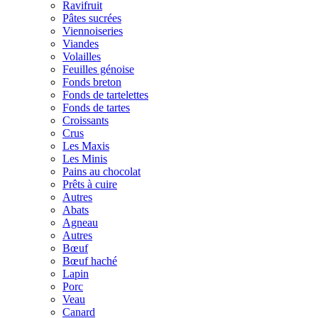
Ravifruit
Pâtes sucrées
Viennoiseries
Viandes
Volailles
Feuilles génoise
Fonds breton
Fonds de tartelettes
Fonds de tartes
Croissants
Crus
Les Maxis
Les Minis
Pains au chocolat
Prêts à cuire
Autres
Abats
Agneau
Autres
Bœuf
Bœuf haché
Lapin
Porc
Veau
Canard