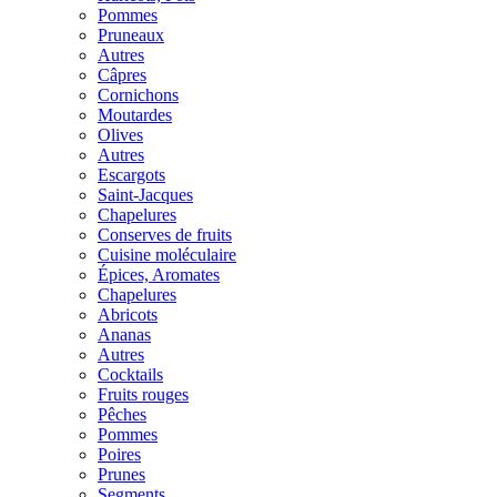
Pommes
Pruneaux
Autres
Câpres
Cornichons
Moutardes
Olives
Autres
Escargots
Saint-Jacques
Chapelures
Conserves de fruits
Cuisine moléculaire
Épices, Aromates
Chapelures
Abricots
Ananas
Autres
Cocktails
Fruits rouges
Pêches
Pommes
Poires
Prunes
Segments