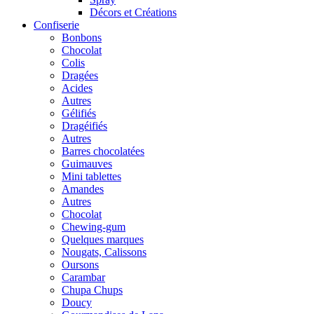
Décors et Créations
Confiserie
Bonbons
Chocolat
Colis
Dragées
Acides
Autres
Gélifiés
Dragéifiés
Autres
Barres chocolatées
Guimauves
Mini tablettes
Amandes
Autres
Chocolat
Chewing-gum
Quelques marques
Nougats, Calissons
Oursons
Carambar
Chupa Chups
Doucy