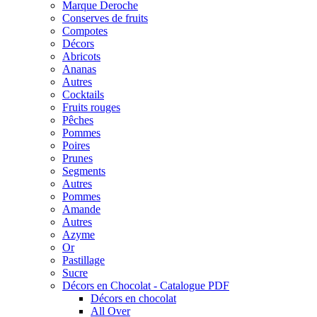
Marque Deroche
Conserves de fruits
Compotes
Décors
Abricots
Ananas
Autres
Cocktails
Fruits rouges
Pêches
Pommes
Poires
Prunes
Segments
Autres
Pommes
Amande
Autres
Azyme
Or
Pastillage
Sucre
Décors en Chocolat - Catalogue PDF
Décors en chocolat
All Over