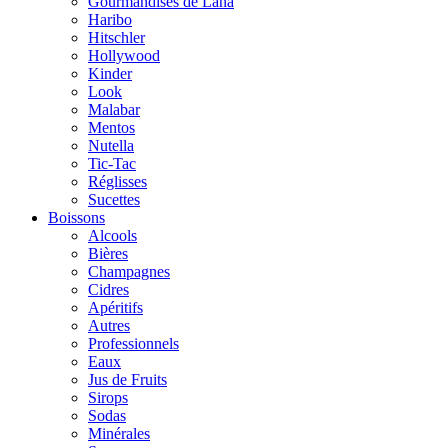
Gourmandises de Lana
Haribo
Hitschler
Hollywood
Kinder
Look
Malabar
Mentos
Nutella
Tic-Tac
Réglisses
Sucettes
Boissons
Alcools
Bières
Champagnes
Cidres
Apéritifs
Autres
Professionnels
Eaux
Jus de Fruits
Sirops
Sodas
Minérales