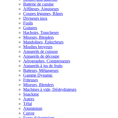
Batterie de cuisine
Affûteurs, Aiguiseurs
Coupes légumes, Râpes
Diviseurs inox
Fusils
Guitares
Hachoirs, Trancheurs
Mixeurs, Blenders
Mandolines, Éplucheurs
Moulins broyeurs
Appareils de cuisson
Appareils de découpe
Aérographes, Compresseurs
Appareils à jus de fruits
Batteurs, Mélangeurs
Gamme Dynamic
Friteuses
Mixeurs, Blenders
Machines à vide, Déshydrateurs
Snacking
Autres
Téfal
Aluminium
Cuivre
Fonte d'aluminium