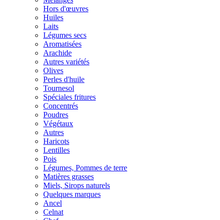
Hors d'œuvres
Huiles
Laits
Légumes secs
Aromatisées
Arachide
Autres variétés
Olives
Perles d'huile
Tournesol
Spéciales fritures
Concentrés
Poudres
Végétaux
Autres
Haricots
Lentilles
Pois
Légumes, Pommes de terre
Matières grasses
Miels, Sirops naturels
Quelques marques
Ancel
Celnat