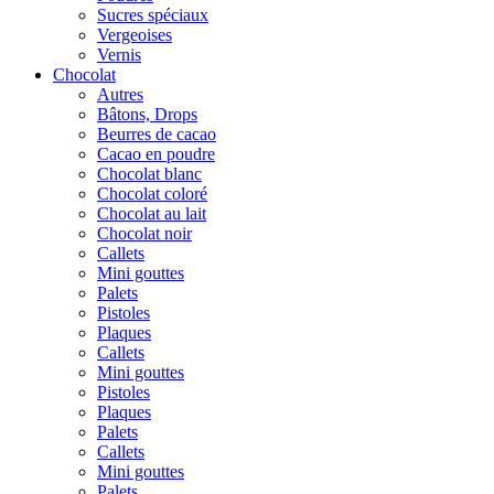
Sucres spéciaux
Vergeoises
Vernis
Chocolat
Autres
Bâtons, Drops
Beurres de cacao
Cacao en poudre
Chocolat blanc
Chocolat coloré
Chocolat au lait
Chocolat noir
Callets
Mini gouttes
Palets
Pistoles
Plaques
Callets
Mini gouttes
Pistoles
Plaques
Palets
Callets
Mini gouttes
Palets