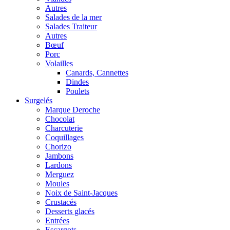
Autres
Salades de la mer
Salades Traiteur
Autres
Bœuf
Porc
Volailles
Canards, Cannettes
Dindes
Poulets
Surgelés
Marque Deroche
Chocolat
Charcuterie
Coquillages
Chorizo
Jambons
Lardons
Merguez
Moules
Noix de Saint-Jacques
Crustacés
Desserts glacés
Entrées
Escargots