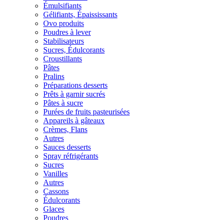
Émulsifiants
Gélifiants, Épaississants
Ovo produits
Poudres à lever
Stabilisateurs
Sucres, Édulcorants
Croustillants
Pâtes
Pralins
Préparations desserts
Prêts à garnir sucrés
Pâtes à sucre
Purées de fruits pasteurisées
Appareils à gâteaux
Crèmes, Flans
Autres
Sauces desserts
Spray réfrigérants
Sucres
Vanilles
Autres
Cassons
Édulcorants
Glaces
Poudres