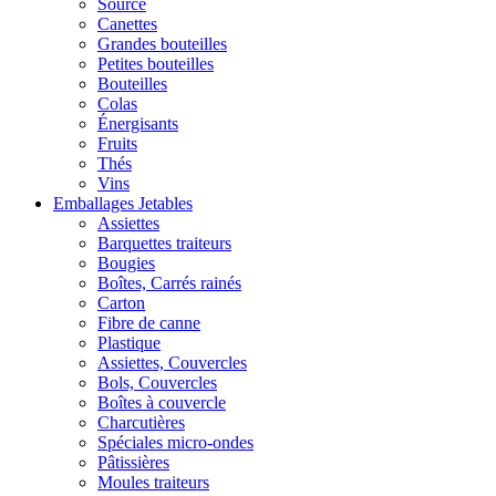
Source
Canettes
Grandes bouteilles
Petites bouteilles
Bouteilles
Colas
Énergisants
Fruits
Thés
Vins
Emballages Jetables
Assiettes
Barquettes traiteurs
Bougies
Boîtes, Carrés rainés
Carton
Fibre de canne
Plastique
Assiettes, Couvercles
Bols, Couvercles
Boîtes à couvercle
Charcutières
Spéciales micro-ondes
Pâtissières
Moules traiteurs