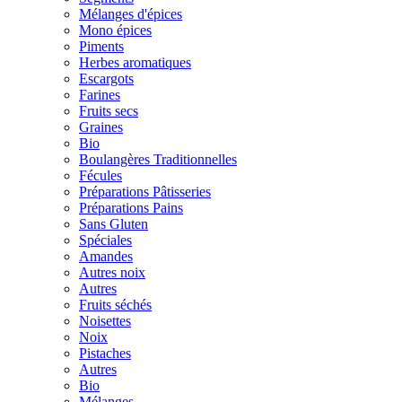
Mélanges d'épices
Mono épices
Piments
Herbes aromatiques
Escargots
Farines
Fruits secs
Graines
Bio
Boulangères Traditionnelles
Fécules
Préparations Pâtisseries
Préparations Pains
Sans Gluten
Spéciales
Amandes
Autres noix
Autres
Fruits séchés
Noisettes
Noix
Pistaches
Autres
Bio
Mélanges