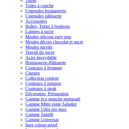
Tamis
Toiles à couche
Ustensiles boulangerie
Ustensiles pâtisserie
Accessoires
Boîtes, Tubes à bonbons
Lampes à sucre
Moules silicone easy pop
Moules décors chocolat et sucre
Moules sucette
Travail du sucre
Acier inoxydable
Boulangerie-Pâtisserie
Couteaux à fromage
Ciseaux
Collection couleur
Couteaux à poisson
Couteaux à steak
Décoration, Préparation
Gamme éco manche surmoulé
Gamme Mitre ronte Sabatier
Gamme Ultra pro inox
Gamme Sanelli
Gamme Universal
Inox colour proof