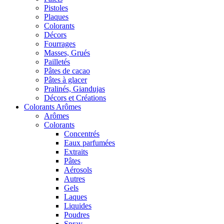
Pistoles
Plaques
Colorants
Décors
Fourrages
Masses, Grués
Pailletés
Pâtes de cacao
Pâtes à glacer
Pralinés, Giandujas
Décors et Créations
Colorants Arômes
Arômes
Colorants
Concentrés
Eaux parfumées
Extraits
Pâtes
Aérosols
Autres
Gels
Laques
Liquides
Poudres
Spray