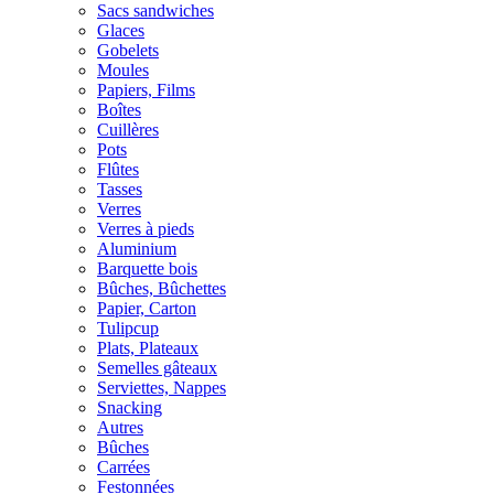
Sacs sandwiches
Glaces
Gobelets
Moules
Papiers, Films
Boîtes
Cuillères
Pots
Flûtes
Tasses
Verres
Verres à pieds
Aluminium
Barquette bois
Bûches, Bûchettes
Papier, Carton
Tulipcup
Plats, Plateaux
Semelles gâteaux
Serviettes, Nappes
Snacking
Autres
Bûches
Carrées
Festonnées