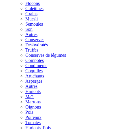
Flocons
Galettines
Grains
Muesli
Semoules
Son
Autres
Conserves
Déshydratés
Truffes
Conserves de légumes
Compotes
Condiments
Coquilles
Artichauts
Asperges
Autres
Haricots
Maïs
Marrons
Oignons
Pois
Poireaux
Tomates
Haricots, Pois