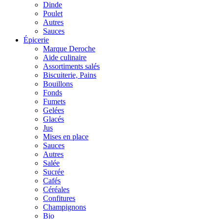
Dinde
Poulet
Autres
Sauces
Épicerie
Marque Deroche
Aide culinaire
Assortiments salés
Biscuiterie, Pains
Bouillons
Fonds
Fumets
Gelées
Glacés
Jus
Mises en place
Sauces
Autres
Salée
Sucrée
Cafés
Céréales
Confitures
Champignons
Bio