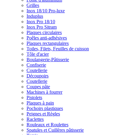
Grilles
Inox 18/10 Pro-luxe
Induplus
Inox Pro 18/10
Inox Pro Sitram
Plaques circulaires
Poêles anti-adhésives
Plaques rectangulaires
Toiles, Filets, Feuilles de cuisson
Tôle d'acier
Boulangerie-Pâtisserie
Confiserie
Coutellerie
Découpoirs
Coutellerie
Coupes pâte
Machines à fourrer
Pistolets
Plaques à pain
Pochoirs plastiques
Peignes et Règles
Raclettes
Rouleaux et Roulettes
Spatules et Cuillères pâtisserie