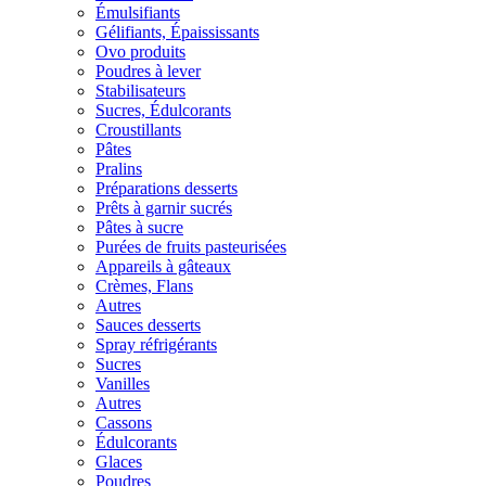
Émulsifiants
Gélifiants, Épaississants
Ovo produits
Poudres à lever
Stabilisateurs
Sucres, Édulcorants
Croustillants
Pâtes
Pralins
Préparations desserts
Prêts à garnir sucrés
Pâtes à sucre
Purées de fruits pasteurisées
Appareils à gâteaux
Crèmes, Flans
Autres
Sauces desserts
Spray réfrigérants
Sucres
Vanilles
Autres
Cassons
Édulcorants
Glaces
Poudres