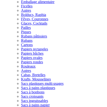
Emballage alimentaire
Ficelles
Autres
Bolducs, Raphia
Fêves, Couronnes
Glaces, Cocktails
Pailles
Piques
Rubans pâtissiers
Rubans
Cartons
Papiers rectangles
Papiers bûches
Papiers ovales
Papiers rondes
Rouleaux
Autres
Cabas, Bretelles
Krafts, Mousselines
Sacs plastiques multi-usages
Sacs à pains plastiques
Sacs à bonbons
Sacs croissants
Sacs ingraissables
Sacs à pains papier