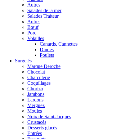
Autres
Salades de la mer
Salades Traiteur
Autres
Bœuf
Porc
Volailles
Canards, Cannettes
Dindes
Poulets
Surgelés
Marque Deroche
Chocolat
Charcuterie
Coquillages
Chorizo
Jambons
Lardons
Merguez
Moules
Noix de Saint-Jacques
Crustacés
Desserts glacés
Entrées
Escargots