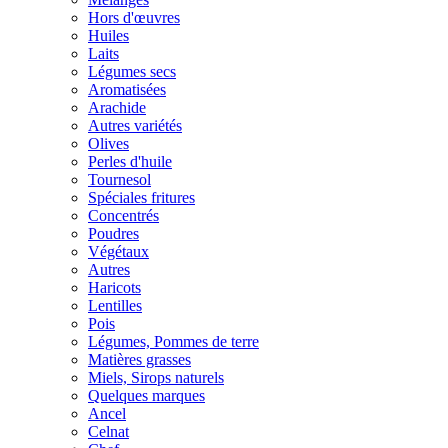
Hors d'œuvres
Huiles
Laits
Légumes secs
Aromatisées
Arachide
Autres variétés
Olives
Perles d'huile
Tournesol
Spéciales fritures
Concentrés
Poudres
Végétaux
Autres
Haricots
Lentilles
Pois
Légumes, Pommes de terre
Matières grasses
Miels, Sirops naturels
Quelques marques
Ancel
Celnat