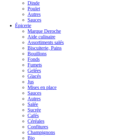
Dinde
Poulet
Autres
Sauces
Épicerie
Marque Deroche
Aide culinaire
Assortiments salés
Biscuiterie, Pains
Bouillons
Fonds
Fumets
Gelées
Glacés
Jus
Mises en place
Sauces
Autres
Salée
Sucrée
Cafés
Céréales
Confitures
Champignons
Bio