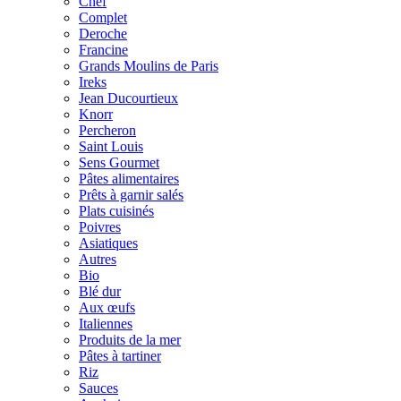
Chef
Complet
Deroche
Francine
Grands Moulins de Paris
Ireks
Jean Ducourtieux
Knorr
Percheron
Saint Louis
Sens Gourmet
Pâtes alimentaires
Prêts à garnir salés
Plats cuisinés
Poivres
Asiatiques
Autres
Bio
Blé dur
Aux œufs
Italiennes
Produits de la mer
Pâtes à tartiner
Riz
Sauces