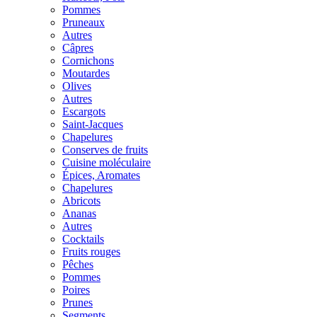
Pommes
Pruneaux
Autres
Câpres
Cornichons
Moutardes
Olives
Autres
Escargots
Saint-Jacques
Chapelures
Conserves de fruits
Cuisine moléculaire
Épices, Aromates
Chapelures
Abricots
Ananas
Autres
Cocktails
Fruits rouges
Pêches
Pommes
Poires
Prunes
Segments