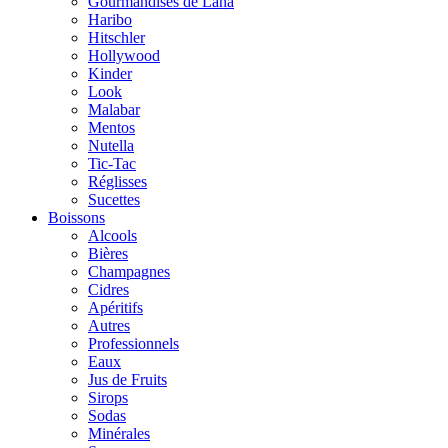
Gourmandises de Lana
Haribo
Hitschler
Hollywood
Kinder
Look
Malabar
Mentos
Nutella
Tic-Tac
Réglisses
Sucettes
Boissons
Alcools
Bières
Champagnes
Cidres
Apéritifs
Autres
Professionnels
Eaux
Jus de Fruits
Sirops
Sodas
Minérales