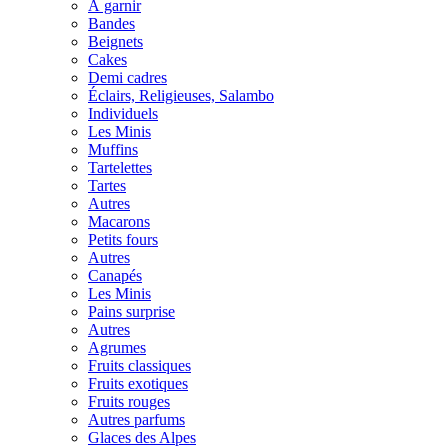
À garnir
Bandes
Beignets
Cakes
Demi cadres
Éclairs, Religieuses, Salambo
Individuels
Les Minis
Muffins
Tartelettes
Tartes
Autres
Macarons
Petits fours
Autres
Canapés
Les Minis
Pains surprise
Autres
Agrumes
Fruits classiques
Fruits exotiques
Fruits rouges
Autres parfums
Glaces des Alpes