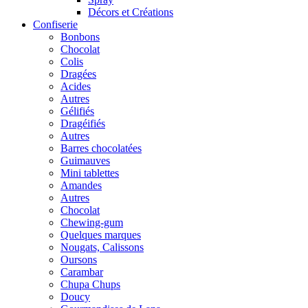
Décors et Créations
Confiserie
Bonbons
Chocolat
Colis
Dragées
Acides
Autres
Gélifiés
Dragéifiés
Autres
Barres chocolatées
Guimauves
Mini tablettes
Amandes
Autres
Chocolat
Chewing-gum
Quelques marques
Nougats, Calissons
Oursons
Carambar
Chupa Chups
Doucy