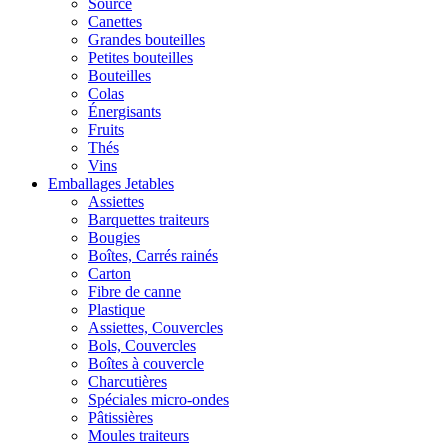
Source
Canettes
Grandes bouteilles
Petites bouteilles
Bouteilles
Colas
Énergisants
Fruits
Thés
Vins
Emballages Jetables
Assiettes
Barquettes traiteurs
Bougies
Boîtes, Carrés rainés
Carton
Fibre de canne
Plastique
Assiettes, Couvercles
Bols, Couvercles
Boîtes à couvercle
Charcutières
Spéciales micro-ondes
Pâtissières
Moules traiteurs