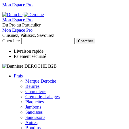
Mon Espace Pro
Mon Espace Pro
Du Pro au Particulier
Mon Espace Pro
Cuisinez, Pâtissez, Savourez
Chercher:
Chercher
Livraison rapide
Paiement sécurisé
Frais
Marque Deroche
Beurres
Charcuterie
Crèmerie, Laitages
Plaquettes
Jambons
Saucisses
Saucissons
Autres
Boudins