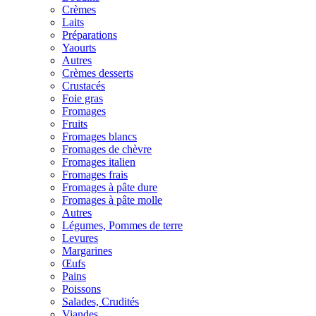
Crèmes
Laits
Préparations
Yaourts
Autres
Crèmes desserts
Crustacés
Foie gras
Fromages
Fruits
Fromages blancs
Fromages de chèvre
Fromages italien
Fromages frais
Fromages à pâte dure
Fromages à pâte molle
Autres
Légumes, Pommes de terre
Levures
Margarines
Œufs
Pains
Poissons
Salades, Crudités
Viandes