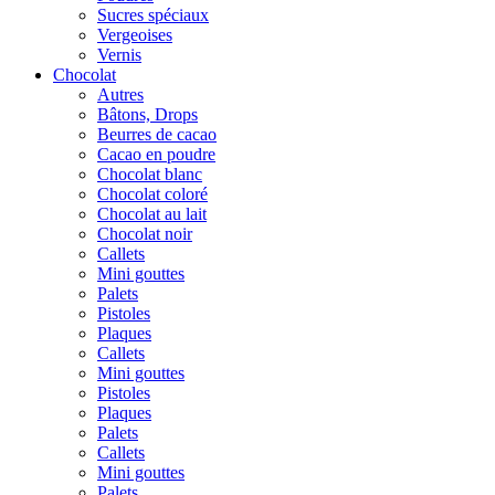
Sucres spéciaux
Vergeoises
Vernis
Chocolat
Autres
Bâtons, Drops
Beurres de cacao
Cacao en poudre
Chocolat blanc
Chocolat coloré
Chocolat au lait
Chocolat noir
Callets
Mini gouttes
Palets
Pistoles
Plaques
Callets
Mini gouttes
Pistoles
Plaques
Palets
Callets
Mini gouttes
Palets