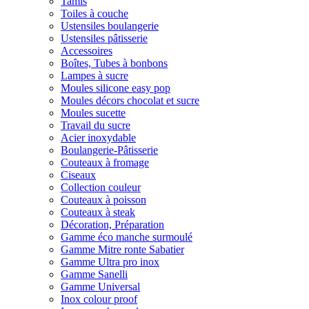
Tamis
Toiles à couche
Ustensiles boulangerie
Ustensiles pâtisserie
Accessoires
Boîtes, Tubes à bonbons
Lampes à sucre
Moules silicone easy pop
Moules décors chocolat et sucre
Moules sucette
Travail du sucre
Acier inoxydable
Boulangerie-Pâtisserie
Couteaux à fromage
Ciseaux
Collection couleur
Couteaux à poisson
Couteaux à steak
Décoration, Préparation
Gamme éco manche surmoulé
Gamme Mitre ronte Sabatier
Gamme Ultra pro inox
Gamme Sanelli
Gamme Universal
Inox colour proof