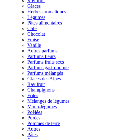
Ravifruit
Glaces
Herbes aromatiques
Légumes
Pâtes alimentaires
Café
Chocolat
Fraise
Vanille
Autres parfums
Parfums fleurs
Parfums fruits secs
Parfums gastronomie
Parfums mélangés
Glaces des Alpes
Ravifruit
Champignons
Frites
Mélanges de légumes
Mono-légumes
Poêlées
Purées
Pommes de terre
Autres
Pâtes