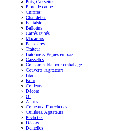
Pots, Caissettes
Fibre de canne
Chiffres
Chandelles
Fantaisie
Ballotins
Carrés rainés
Macarons
Pâtissières
Traiteur
Bâtonnets, Piques en bois
Caissettes
Consommable pour emballage
Couverts, Agitateurs
Blanc
Brun
Couleurs
Décors
Or
Autres
Couteaux, Fourchettes
Cuillères, Agitateurs
Pochettes
Décors
Dentelles