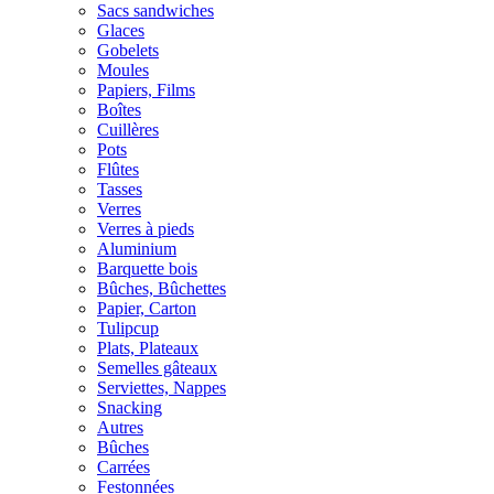
Sacs sandwiches
Glaces
Gobelets
Moules
Papiers, Films
Boîtes
Cuillères
Pots
Flûtes
Tasses
Verres
Verres à pieds
Aluminium
Barquette bois
Bûches, Bûchettes
Papier, Carton
Tulipcup
Plats, Plateaux
Semelles gâteaux
Serviettes, Nappes
Snacking
Autres
Bûches
Carrées
Festonnées