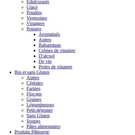
Édulcorants
Glace
Poudres
Vergeoises
Vinaigres
Potages
Aromatisés
Autres
Balsamique
Crèmes de vinaigre
D'alcool
De vin
Perles de vinaigre
Bio et sans Gluten
Autres
Céréales
Farines
Flocons
Graines
Légumineuses
Petit-déjeuner
Sans Gluten
Soupes
Pâtes alimentaires
Produits Pâtisserie