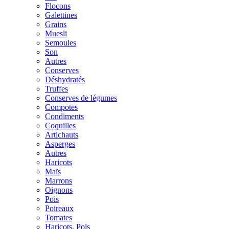
Flocons
Galettines
Grains
Muesli
Semoules
Son
Autres
Conserves
Déshydratés
Truffes
Conserves de légumes
Compotes
Condiments
Coquilles
Artichauts
Asperges
Autres
Haricots
Maïs
Marrons
Oignons
Pois
Poireaux
Tomates
Haricots, Pois