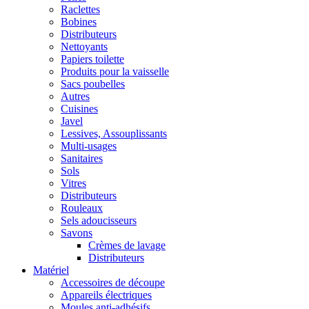
Raclettes
Bobines
Distributeurs
Nettoyants
Papiers toilette
Produits pour la vaisselle
Sacs poubelles
Autres
Cuisines
Javel
Lessives, Assouplissants
Multi-usages
Sanitaires
Sols
Vitres
Distributeurs
Rouleaux
Sels adoucisseurs
Savons
Crèmes de lavage
Distributeurs
Matériel
Accessoires de découpe
Appareils électriques
Moules anti-adhésifs