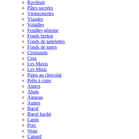
Ravifruit
Pâtes sucrées
Viennoiseries
Viandes
Volailles
Feuilles génoise
Fonds breton
Fonds de tartelettes
Fonds de tartes
Croissants
Crus
Les Maxis
Les Minis
Pains au chocolat
Prêts à cuire
Autres
Abats
Agneau
Autres
Bœuf
Bœuf haché
Lapin
Porc
Veau
Canard