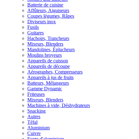
Batterie de cuisine
Affûteurs, Aiguiseurs
Coupes légumes, Râpes
Diviseurs inox
Fusils
Guitares
Hachoirs, Trancheurs
Mixeurs, Blenders
Mandolines, Éplucheurs
Moulins broyeurs
Appareils de cuisson
Appareils de découpe
Aérographes, Compresseurs
Appareils à jus de fruits
Batteurs, Mélangeurs
Gamme Dynamic
Friteuses
Mixeurs, Blenders
Machines à vide, Déshydrateurs
Snacking
Autres
Téfal
Aluminium
Cuivre
Fonte d'aluminium