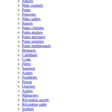
Sauces
Plats cuisinés
Pains
Poissons
Pâtes salées
Bagels
Pains céréales
Pains graines
Pains spéciaux
Pains surprise
Pains traditionnels
Beignets
Cabillaud
Colin
Filets
Saumon
Autres
Feuilletés
Pizzas
Quiches
Autres
Pâtisseries
Réception sucrée
Réception salée
Sorbets