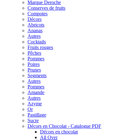
Marque Deroche
Conserves de fruits
Compotes
Décors
Abricots
Ananas
Autres
Cocktails
Fruits rouges
Pêches
Pommes
Poires
Prunes
Segments
Autres
Pommes
Amande
Autres
Azyme
Or
Pastillage
Sucre
Décors en Chocolat - Catalogue PDF
Décors en chocolat
All Over