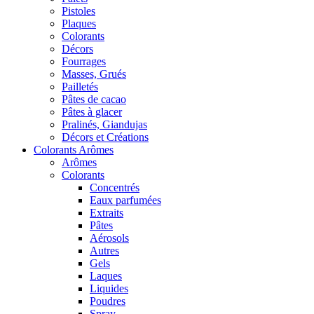
Pistoles
Plaques
Colorants
Décors
Fourrages
Masses, Grués
Pailletés
Pâtes de cacao
Pâtes à glacer
Pralinés, Giandujas
Décors et Créations
Colorants Arômes
Arômes
Colorants
Concentrés
Eaux parfumées
Extraits
Pâtes
Aérosols
Autres
Gels
Laques
Liquides
Poudres
Spray