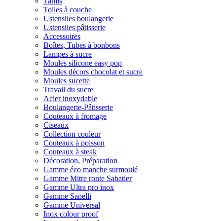
Tamis
Toiles à couche
Ustensiles boulangerie
Ustensiles pâtisserie
Accessoires
Boîtes, Tubes à bonbons
Lampes à sucre
Moules silicone easy pop
Moules décors chocolat et sucre
Moules sucette
Travail du sucre
Acier inoxydable
Boulangerie-Pâtisserie
Couteaux à fromage
Ciseaux
Collection couleur
Couteaux à poisson
Couteaux à steak
Décoration, Préparation
Gamme éco manche surmoulé
Gamme Mitre ronte Sabatier
Gamme Ultra pro inox
Gamme Sanelli
Gamme Universal
Inox colour proof