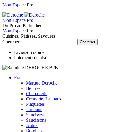
Mon Espace Pro
Mon Espace Pro
Du Pro au Particulier
Mon Espace Pro
Cuisinez, Pâtissez, Savourez
Chercher:
Chercher
Livraison rapide
Paiement sécurisé
Frais
Marque Deroche
Beurres
Charcuterie
Crèmerie, Laitages
Plaquettes
Jambons
Saucisses
Saucissons
Autres
Boudins