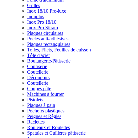
Grilles
Inox 18/10 Pro-luxe
Induplus
Inox Pro 18/10
Inox Pro Sitram
Plaques circulaires
Poêles anti-adhésives
Plaques rectangulaires
Toiles, Filets, Feuilles de cuisson
Tôle d'acier
Boulangerie-Pâtisserie
Confiserie
Coutellerie
Découpoirs
Coutellerie
Coupes pâte
Machines à fourrer
Pistolets
Plaques à pain
Pochoirs plastiques
Peignes et Règles
Raclettes
Rouleaux et Roulettes
Spatules et Cuillères pâtisserie