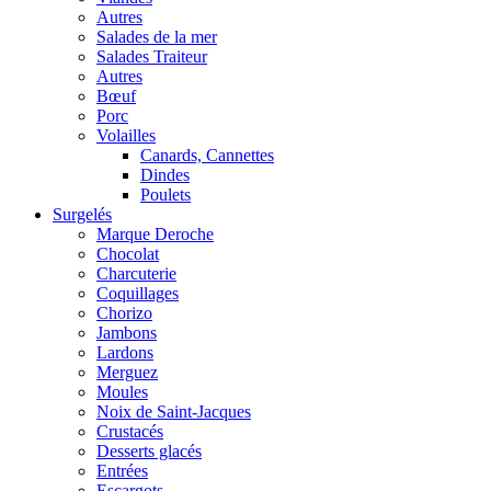
Autres
Salades de la mer
Salades Traiteur
Autres
Bœuf
Porc
Volailles
Canards, Cannettes
Dindes
Poulets
Surgelés
Marque Deroche
Chocolat
Charcuterie
Coquillages
Chorizo
Jambons
Lardons
Merguez
Moules
Noix de Saint-Jacques
Crustacés
Desserts glacés
Entrées
Escargots