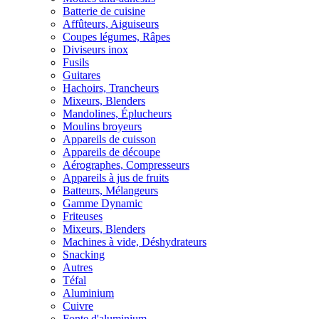
Batterie de cuisine
Affûteurs, Aiguiseurs
Coupes légumes, Râpes
Diviseurs inox
Fusils
Guitares
Hachoirs, Trancheurs
Mixeurs, Blenders
Mandolines, Éplucheurs
Moulins broyeurs
Appareils de cuisson
Appareils de découpe
Aérographes, Compresseurs
Appareils à jus de fruits
Batteurs, Mélangeurs
Gamme Dynamic
Friteuses
Mixeurs, Blenders
Machines à vide, Déshydrateurs
Snacking
Autres
Téfal
Aluminium
Cuivre
Fonte d'aluminium