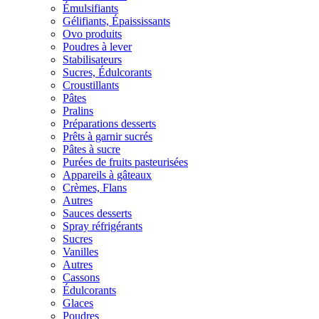
Émulsifiants
Gélifiants, Épaississants
Ovo produits
Poudres à lever
Stabilisateurs
Sucres, Édulcorants
Croustillants
Pâtes
Pralins
Préparations desserts
Prêts à garnir sucrés
Pâtes à sucre
Purées de fruits pasteurisées
Appareils à gâteaux
Crèmes, Flans
Autres
Sauces desserts
Spray réfrigérants
Sucres
Vanilles
Autres
Cassons
Édulcorants
Glaces
Poudres