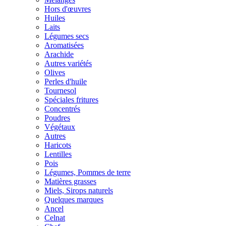
Hors d'œuvres
Huiles
Laits
Légumes secs
Aromatisées
Arachide
Autres variétés
Olives
Perles d'huile
Tournesol
Spéciales fritures
Concentrés
Poudres
Végétaux
Autres
Haricots
Lentilles
Pois
Légumes, Pommes de terre
Matières grasses
Miels, Sirops naturels
Quelques marques
Ancel
Celnat