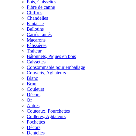
Pots, Caissettes
Fibre de canne
Chiffres
Chandelles
Fantaisie
Ballotins
Carrés rainés
Macarons
Pâtissières
Traiteur
Bâtonnets, Piques en bois
Caissettes
Consommable pour emballage
Couverts, Agitateurs
Blanc
Brun
Couleurs
Décors
Or
Autres
Couteaux, Fourchettes
Cuillères, Agitateurs
Pochettes
Décors
Dentelles