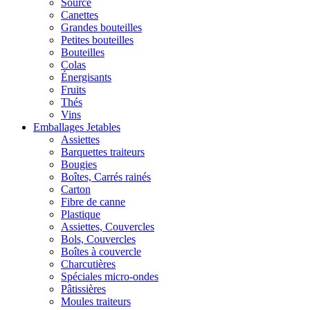
Source
Canettes
Grandes bouteilles
Petites bouteilles
Bouteilles
Colas
Énergisants
Fruits
Thés
Vins
Emballages Jetables
Assiettes
Barquettes traiteurs
Bougies
Boîtes, Carrés rainés
Carton
Fibre de canne
Plastique
Assiettes, Couvercles
Bols, Couvercles
Boîtes à couvercle
Charcutières
Spéciales micro-ondes
Pâtissières
Moules traiteurs