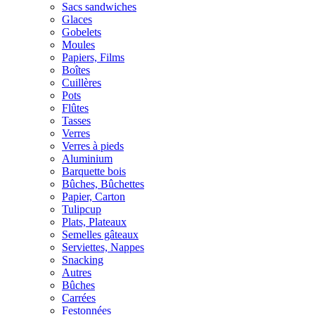
Sacs sandwiches
Glaces
Gobelets
Moules
Papiers, Films
Boîtes
Cuillères
Pots
Flûtes
Tasses
Verres
Verres à pieds
Aluminium
Barquette bois
Bûches, Bûchettes
Papier, Carton
Tulipcup
Plats, Plateaux
Semelles gâteaux
Serviettes, Nappes
Snacking
Autres
Bûches
Carrées
Festonnées