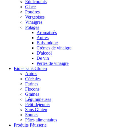
Édulcorants
Glace
Poudres
Vergeoises
Vinaigres
Potages
Aromatisés
Autres
Balsamique
Crèmes de vinaigre
D'alcool
De vin
Perles de vinaigre
Bio et sans Gluten
Autres
Céréales
Farines
Flocons
Graines
Légumineuses
Petit-déjeuner
Sans Gluten
Soupes
Pâtes alimentaires
Produits Pâtisserie