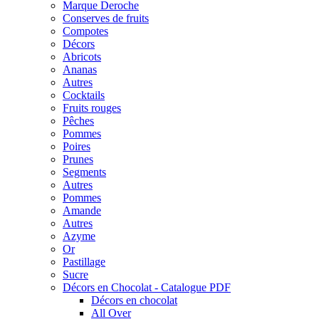
Marque Deroche
Conserves de fruits
Compotes
Décors
Abricots
Ananas
Autres
Cocktails
Fruits rouges
Pêches
Pommes
Poires
Prunes
Segments
Autres
Pommes
Amande
Autres
Azyme
Or
Pastillage
Sucre
Décors en Chocolat - Catalogue PDF
Décors en chocolat
All Over