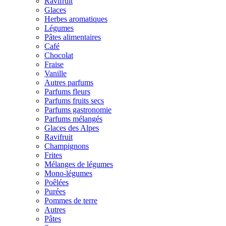
Ravifruit
Glaces
Herbes aromatiques
Légumes
Pâtes alimentaires
Café
Chocolat
Fraise
Vanille
Autres parfums
Parfums fleurs
Parfums fruits secs
Parfums gastronomie
Parfums mélangés
Glaces des Alpes
Ravifruit
Champignons
Frites
Mélanges de légumes
Mono-légumes
Poêlées
Purées
Pommes de terre
Autres
Pâtes