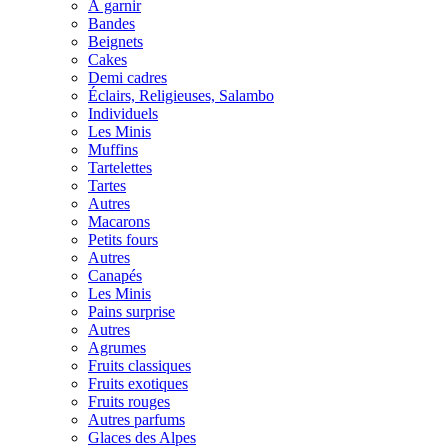
À garnir
Bandes
Beignets
Cakes
Demi cadres
Éclairs, Religieuses, Salambo
Individuels
Les Minis
Muffins
Tartelettes
Tartes
Autres
Macarons
Petits fours
Autres
Canapés
Les Minis
Pains surprise
Autres
Agrumes
Fruits classiques
Fruits exotiques
Fruits rouges
Autres parfums
Glaces des Alpes