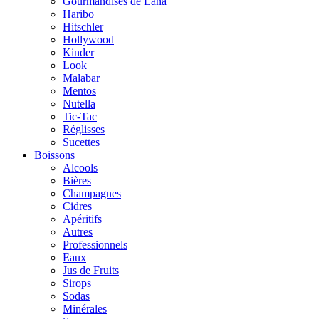
Gourmandises de Lana
Haribo
Hitschler
Hollywood
Kinder
Look
Malabar
Mentos
Nutella
Tic-Tac
Réglisses
Sucettes
Boissons
Alcools
Bières
Champagnes
Cidres
Apéritifs
Autres
Professionnels
Eaux
Jus de Fruits
Sirops
Sodas
Minérales