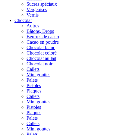
Sucres spéciaux
Vergeoises
Vernis
Chocolat
Autres
Bâtons, Drops
Beurres de cacao
Cacao en poudre
Chocolat blanc
Chocolat coloré
Chocolat au lait
Chocolat noir
Callets
Mini gouttes
Palets
Pistoles
Plaques
Callets
Mini gouttes
Pistoles
Plaques
Palets
Callets
Mini gouttes
Palets