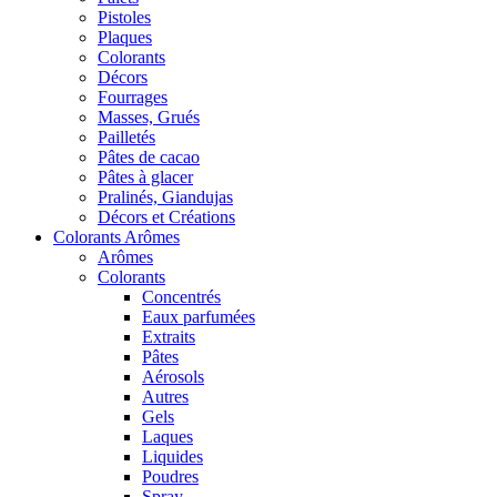
Pistoles
Plaques
Colorants
Décors
Fourrages
Masses, Grués
Pailletés
Pâtes de cacao
Pâtes à glacer
Pralinés, Giandujas
Décors et Créations
Colorants Arômes
Arômes
Colorants
Concentrés
Eaux parfumées
Extraits
Pâtes
Aérosols
Autres
Gels
Laques
Liquides
Poudres
Spray