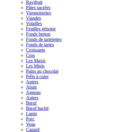
Ravifruit
Pâtes sucrées
Viennoiseries
Viandes
Volailles
Feuilles génoise
Fonds breton
Fonds de tartelettes
Fonds de tartes
Croissants
Crus
Les Maxis
Les Minis
Pains au chocolat
Prêts à cuire
Autres
Abats
Agneau
Autres
Bœuf
Bœuf haché
Lapin
Porc
Veau
Canard