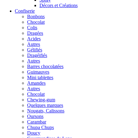
Décors et Créations
Confiserie
Bonbons
Chocolat
Colis
Dragées
Acides
Autres
Gélifiés
Dragéifiés
Autres
Barres chocolatées
Guimauves
Mini tablettes
Amandes
Autres
Chocolat
Chewing-gum
Quelques marques
Nougats, Calissons
Oursons
Carambar
Chupa Chups
Doucy