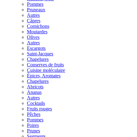
Pommes
Pruneaux
Autres
Câpres
Cornichons
Moutardes
Olives
Autres
Escargots
Saint-Jacques
Chapelures
Conserves de fruits
Cuisine moléculaire
Épices, Aromates
Chapelures
Abricots
Ananas
Autres
Cocktails
Fruits rouges
Pêches
Pommes
Poires
Prunes
Segments