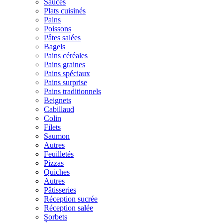
Sauces
Plats cuisinés
Pains
Poissons
Pâtes salées
Bagels
Pains céréales
Pains graines
Pains spéciaux
Pains surprise
Pains traditionnels
Beignets
Cabillaud
Colin
Filets
Saumon
Autres
Feuilletés
Pizzas
Quiches
Autres
Pâtisseries
Réception sucrée
Réception salée
Sorbets