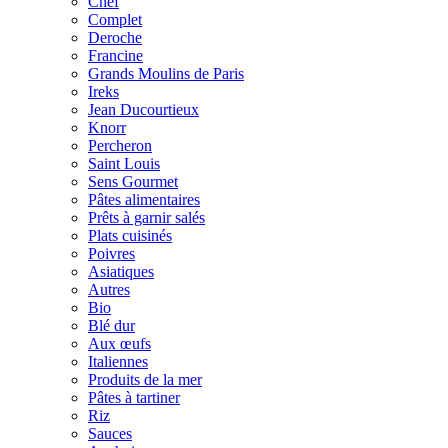
Chef
Complet
Deroche
Francine
Grands Moulins de Paris
Ireks
Jean Ducourtieux
Knorr
Percheron
Saint Louis
Sens Gourmet
Pâtes alimentaires
Prêts à garnir salés
Plats cuisinés
Poivres
Asiatiques
Autres
Bio
Blé dur
Aux œufs
Italiennes
Produits de la mer
Pâtes à tartiner
Riz
Sauces