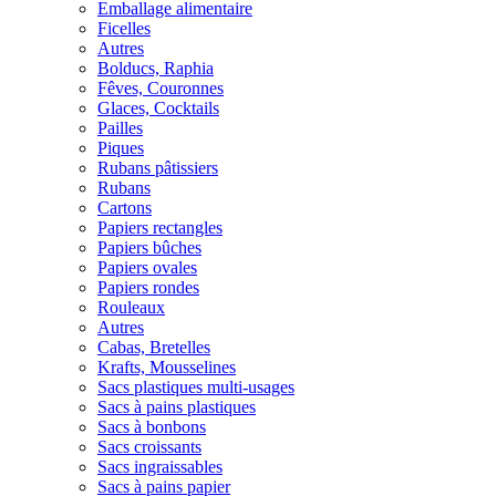
Emballage alimentaire
Ficelles
Autres
Bolducs, Raphia
Fêves, Couronnes
Glaces, Cocktails
Pailles
Piques
Rubans pâtissiers
Rubans
Cartons
Papiers rectangles
Papiers bûches
Papiers ovales
Papiers rondes
Rouleaux
Autres
Cabas, Bretelles
Krafts, Mousselines
Sacs plastiques multi-usages
Sacs à pains plastiques
Sacs à bonbons
Sacs croissants
Sacs ingraissables
Sacs à pains papier