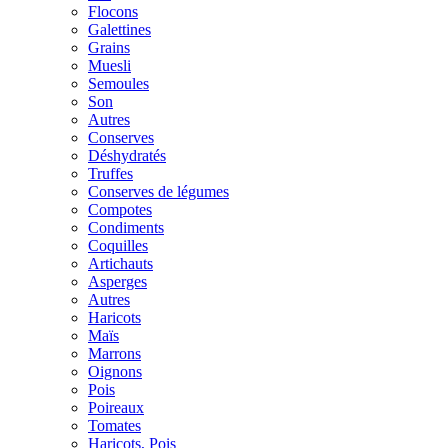
Flocons
Galettines
Grains
Muesli
Semoules
Son
Autres
Conserves
Déshydratés
Truffes
Conserves de légumes
Compotes
Condiments
Coquilles
Artichauts
Asperges
Autres
Haricots
Maïs
Marrons
Oignons
Pois
Poireaux
Tomates
Haricots, Pois