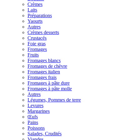
Crèmes
Laits
Préparations
Yaourts
Autres
Crèmes desserts
Crustacés
Foie gras
Fromages
Fruits
Fromages blancs
Fromages de chèvre
Fromages italien
Fromages frais
Fromages à pâte dure
Fromages à pâte molle
Autres
Légumes, Pommes de terre
Levures
Margarines
Œufs
Pains
Poissons
Salades, Crudités
Viandes