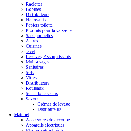
Raclettes
Bobines
Distributeurs
Nettoyants
Papiers toilette
Produits pour la vaisselle
Sacs poubelles
Autres
Cuisines
Javel
Lessives, Assouplissants
Multi-usages
Sanitaires
Sols
Vitres
Distributeurs
Rouleaux
Sels adoucisseurs
Savons
Crèmes de lavage
Distributeurs
Matériel
Accessoires de découpe
Appareils électriques
Moules anti-adhésifs