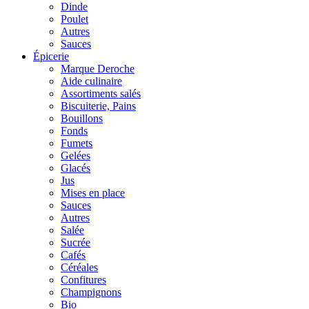
Dinde
Poulet
Autres
Sauces
Épicerie
Marque Deroche
Aide culinaire
Assortiments salés
Biscuiterie, Pains
Bouillons
Fonds
Fumets
Gelées
Glacés
Jus
Mises en place
Sauces
Autres
Salée
Sucrée
Cafés
Céréales
Confitures
Champignons
Bio