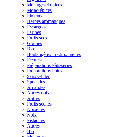
Mélanges d'épices
Mono épices
Piments
Herbes aromatiques
Escargots
Farines
Fruits secs
Graines
Bio
Boulangères Traditionnelles
Fécules
Préparations Pâtisseries
Préparations Pains
Sans Gluten
Spéciales
Amandes
Autres noix
Autres
Fruits séchés
Noisettes
Noix
Pistaches
Autres
Bio
Mélanges