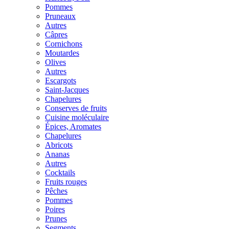
Pommes
Pruneaux
Autres
Câpres
Cornichons
Moutardes
Olives
Autres
Escargots
Saint-Jacques
Chapelures
Conserves de fruits
Cuisine moléculaire
Épices, Aromates
Chapelures
Abricots
Ananas
Autres
Cocktails
Fruits rouges
Pêches
Pommes
Poires
Prunes
Segments