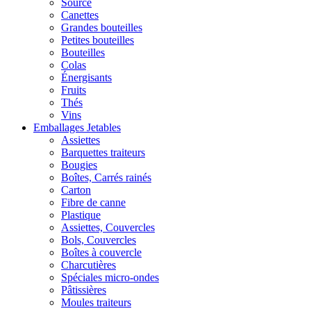
Source
Canettes
Grandes bouteilles
Petites bouteilles
Bouteilles
Colas
Énergisants
Fruits
Thés
Vins
Emballages Jetables
Assiettes
Barquettes traiteurs
Bougies
Boîtes, Carrés rainés
Carton
Fibre de canne
Plastique
Assiettes, Couvercles
Bols, Couvercles
Boîtes à couvercle
Charcutières
Spéciales micro-ondes
Pâtissières
Moules traiteurs