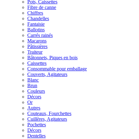
Pots, Caissettes
Fibre de canne
Chiffres
Chandelles
Fantaisie
Ballotins
Carrés rainés
Macarons
Pâtissières
Traiteur
Bâtonnets, Piques en bois
Caissettes
Consommable pour emballage
Couverts, Agitateurs
Blanc
Brun
Couleurs
Décors
Or
Autres
Couteaux, Fourchettes
Cuillères, Agitateurs
Pochettes
Décors
Dentelles