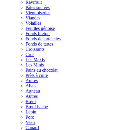
Ravifruit
Pâtes sucrées
Viennoiseries
Viandes
Volailles
Feuilles génoise
Fonds breton
Fonds de tartelettes
Fonds de tartes
Croissants
Crus
Les Maxis
Les Minis
Pains au chocolat
Prêts à cuire
Autres
Abats
Agneau
Autres
Bœuf
Bœuf haché
Lapin
Porc
Veau
Canard