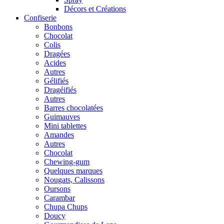
Décors et Créations
Confiserie
Bonbons
Chocolat
Colis
Dragées
Acides
Autres
Gélifiés
Dragéifiés
Autres
Barres chocolatées
Guimauves
Mini tablettes
Amandes
Autres
Chocolat
Chewing-gum
Quelques marques
Nougats, Calissons
Oursons
Carambar
Chupa Chups
Doucy