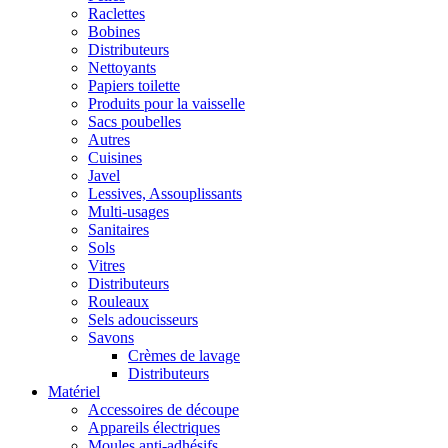
Raclettes
Bobines
Distributeurs
Nettoyants
Papiers toilette
Produits pour la vaisselle
Sacs poubelles
Autres
Cuisines
Javel
Lessives, Assouplissants
Multi-usages
Sanitaires
Sols
Vitres
Distributeurs
Rouleaux
Sels adoucisseurs
Savons
Crèmes de lavage
Distributeurs
Matériel
Accessoires de découpe
Appareils électriques
Moules anti-adhésifs