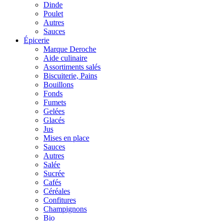
Dinde
Poulet
Autres
Sauces
Épicerie
Marque Deroche
Aide culinaire
Assortiments salés
Biscuiterie, Pains
Bouillons
Fonds
Fumets
Gelées
Glacés
Jus
Mises en place
Sauces
Autres
Salée
Sucrée
Cafés
Céréales
Confitures
Champignons
Bio