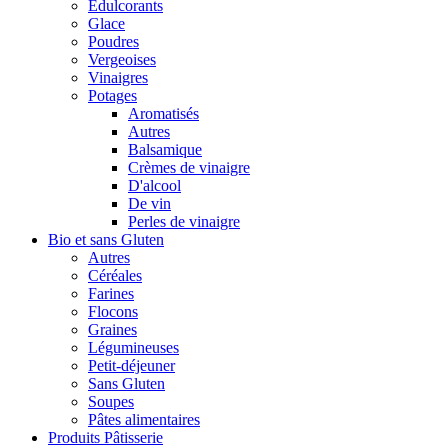
Édulcorants
Glace
Poudres
Vergeoises
Vinaigres
Potages
Aromatisés
Autres
Balsamique
Crèmes de vinaigre
D'alcool
De vin
Perles de vinaigre
Bio et sans Gluten
Autres
Céréales
Farines
Flocons
Graines
Légumineuses
Petit-déjeuner
Sans Gluten
Soupes
Pâtes alimentaires
Produits Pâtisserie