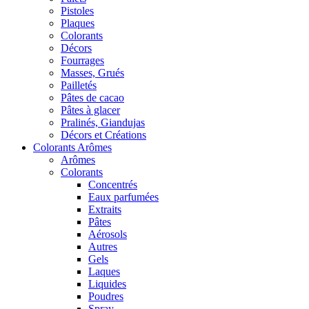
Pistoles
Plaques
Colorants
Décors
Fourrages
Masses, Grués
Pailletés
Pâtes de cacao
Pâtes à glacer
Pralinés, Giandujas
Décors et Créations
Colorants Arômes
Arômes
Colorants
Concentrés
Eaux parfumées
Extraits
Pâtes
Aérosols
Autres
Gels
Laques
Liquides
Poudres
Spray