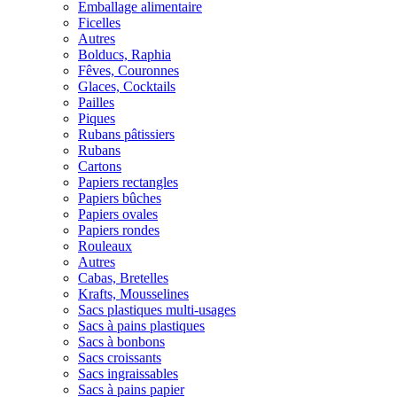
Emballage alimentaire
Ficelles
Autres
Bolducs, Raphia
Fêves, Couronnes
Glaces, Cocktails
Pailles
Piques
Rubans pâtissiers
Rubans
Cartons
Papiers rectangles
Papiers bûches
Papiers ovales
Papiers rondes
Rouleaux
Autres
Cabas, Bretelles
Krafts, Mousselines
Sacs plastiques multi-usages
Sacs à pains plastiques
Sacs à bonbons
Sacs croissants
Sacs ingraissables
Sacs à pains papier