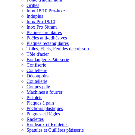
Grilles
Inox 18/10 Pro-luxe
Induplus
Inox Pro 18/10
Inox Pro Sitram
Plaques circulaires
Poêles anti-adhésives
Plaques rectangulaires
Toiles, Filets, Feuilles de cuisson
Tôle d'acier
Boulangerie-Pâtisserie
Confiserie
Coutellerie
Découpoirs
Coutellerie
Coupes pâte
Machines à fourrer
Pistolets
Plaques à pain
Pochoirs plastiques
Peignes et Règles
Raclettes
Rouleaux et Roulettes
Spatules et Cuillères pâtisserie