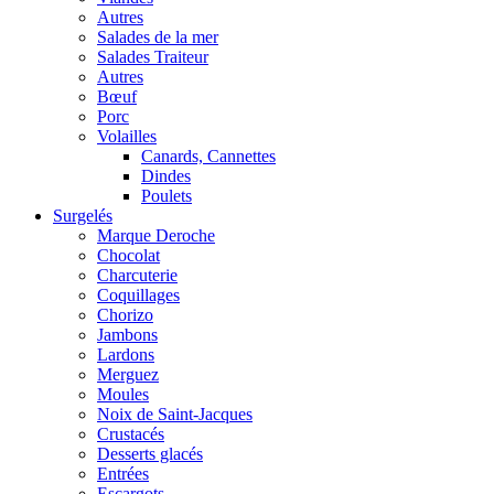
Autres
Salades de la mer
Salades Traiteur
Autres
Bœuf
Porc
Volailles
Canards, Cannettes
Dindes
Poulets
Surgelés
Marque Deroche
Chocolat
Charcuterie
Coquillages
Chorizo
Jambons
Lardons
Merguez
Moules
Noix de Saint-Jacques
Crustacés
Desserts glacés
Entrées
Escargots