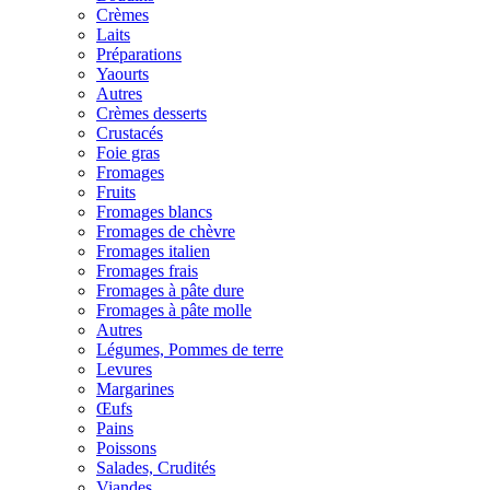
Crèmes
Laits
Préparations
Yaourts
Autres
Crèmes desserts
Crustacés
Foie gras
Fromages
Fruits
Fromages blancs
Fromages de chèvre
Fromages italien
Fromages frais
Fromages à pâte dure
Fromages à pâte molle
Autres
Légumes, Pommes de terre
Levures
Margarines
Œufs
Pains
Poissons
Salades, Crudités
Viandes