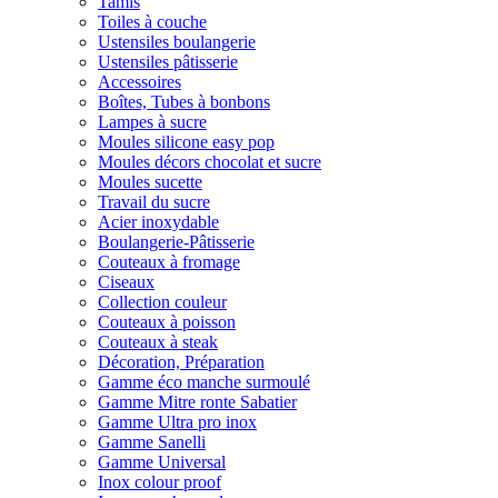
Tamis
Toiles à couche
Ustensiles boulangerie
Ustensiles pâtisserie
Accessoires
Boîtes, Tubes à bonbons
Lampes à sucre
Moules silicone easy pop
Moules décors chocolat et sucre
Moules sucette
Travail du sucre
Acier inoxydable
Boulangerie-Pâtisserie
Couteaux à fromage
Ciseaux
Collection couleur
Couteaux à poisson
Couteaux à steak
Décoration, Préparation
Gamme éco manche surmoulé
Gamme Mitre ronte Sabatier
Gamme Ultra pro inox
Gamme Sanelli
Gamme Universal
Inox colour proof