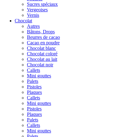
Sucres spéciaux
Vergeoises
Vernis
Chocolat
Autres
Bâtons, Drops
Beurres de cacao
Cacao en poudre
Chocolat blanc
Chocolat coloré
Chocolat au lait
Chocolat noir
Callets
Mini gouttes
Palets
Pistoles
Plaques
Callets
Mini gouttes
Pistoles
Plaques
Palets
Callets
Mini gouttes
Palets