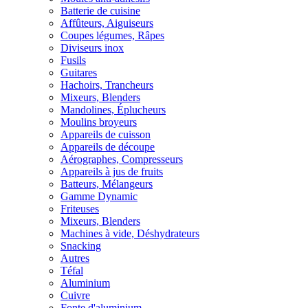
Batterie de cuisine
Affûteurs, Aiguiseurs
Coupes légumes, Râpes
Diviseurs inox
Fusils
Guitares
Hachoirs, Trancheurs
Mixeurs, Blenders
Mandolines, Éplucheurs
Moulins broyeurs
Appareils de cuisson
Appareils de découpe
Aérographes, Compresseurs
Appareils à jus de fruits
Batteurs, Mélangeurs
Gamme Dynamic
Friteuses
Mixeurs, Blenders
Machines à vide, Déshydrateurs
Snacking
Autres
Téfal
Aluminium
Cuivre
Fonte d'aluminium