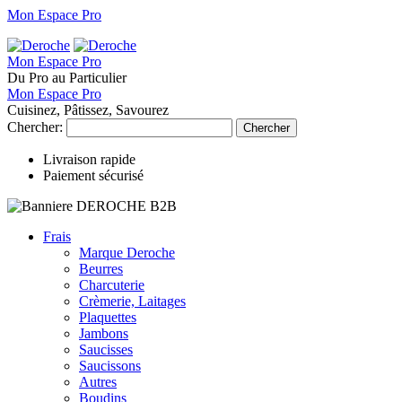
Mon Espace Pro
Mon Espace Pro
Du Pro au Particulier
Mon Espace Pro
Cuisinez, Pâtissez, Savourez
Chercher:
Chercher
Livraison rapide
Paiement sécurisé
Frais
Marque Deroche
Beurres
Charcuterie
Crèmerie, Laitages
Plaquettes
Jambons
Saucisses
Saucissons
Autres
Boudins