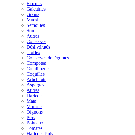
Flocons
Galettines
Grains
Muesli
Semoules
Son
Autres
Conserves
Déshydratés
Truffes
Conserves de légumes
Compotes
Condiments
Coquilles
Artichauts
Asperges
Autres
Haricots
Maïs
Marrons
Oignons
Pois
Poireaux
Tomates
Haricots, Pois