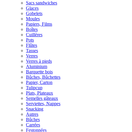
Sacs sandwiches
Glaces
Gobelets
Moules
Papiers, Films
Boîtes
Cuillères
Pots
Flûtes
Tasses
Verres
Verres à pieds
Aluminium
Barquette bois
Bûches, Bûchettes
Papier, Carton
Tulipcup
Plats, Plateaux
Semelles gâteaux
Serviettes, Nappes
Snacking
Autres
Bûches
Carrées
Festonnées