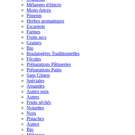
Mélanges d'épices
Mono épices
Piments
Herbes aromatiques
Escargots
Farines
Fruits secs
Graines
Bio
Boulangères Traditionnelles
Fécules
Préparations Pâtisseries
Préparations Pains
Sans Gluten
Spéciales
Amandes
Autres noix
Autres
Fruits séchés
Noisettes
Noix
Pistaches
Autres
Bio
Mélanges