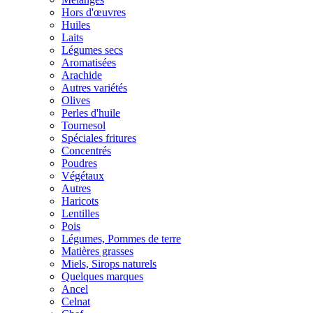
Hors d'œuvres
Huiles
Laits
Légumes secs
Aromatisées
Arachide
Autres variétés
Olives
Perles d'huile
Tournesol
Spéciales fritures
Concentrés
Poudres
Végétaux
Autres
Haricots
Lentilles
Pois
Légumes, Pommes de terre
Matières grasses
Miels, Sirops naturels
Quelques marques
Ancel
Celnat