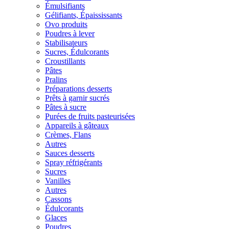
Émulsifiants
Gélifiants, Épaississants
Ovo produits
Poudres à lever
Stabilisateurs
Sucres, Édulcorants
Croustillants
Pâtes
Pralins
Préparations desserts
Prêts à garnir sucrés
Pâtes à sucre
Purées de fruits pasteurisées
Appareils à gâteaux
Crèmes, Flans
Autres
Sauces desserts
Spray réfrigérants
Sucres
Vanilles
Autres
Cassons
Édulcorants
Glaces
Poudres