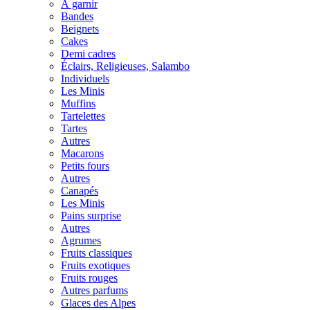
À garnir
Bandes
Beignets
Cakes
Demi cadres
Éclairs, Religieuses, Salambo
Individuels
Les Minis
Muffins
Tartelettes
Tartes
Autres
Macarons
Petits fours
Autres
Canapés
Les Minis
Pains surprise
Autres
Agrumes
Fruits classiques
Fruits exotiques
Fruits rouges
Autres parfums
Glaces des Alpes