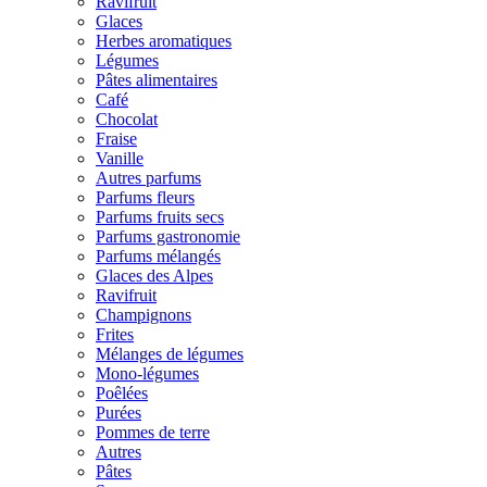
Ravifruit
Glaces
Herbes aromatiques
Légumes
Pâtes alimentaires
Café
Chocolat
Fraise
Vanille
Autres parfums
Parfums fleurs
Parfums fruits secs
Parfums gastronomie
Parfums mélangés
Glaces des Alpes
Ravifruit
Champignons
Frites
Mélanges de légumes
Mono-légumes
Poêlées
Purées
Pommes de terre
Autres
Pâtes