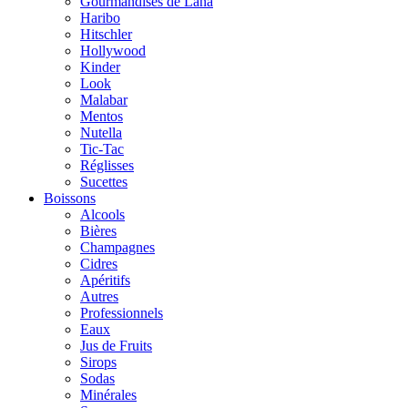
Gourmandises de Lana
Haribo
Hitschler
Hollywood
Kinder
Look
Malabar
Mentos
Nutella
Tic-Tac
Réglisses
Sucettes
Boissons
Alcools
Bières
Champagnes
Cidres
Apéritifs
Autres
Professionnels
Eaux
Jus de Fruits
Sirops
Sodas
Minérales