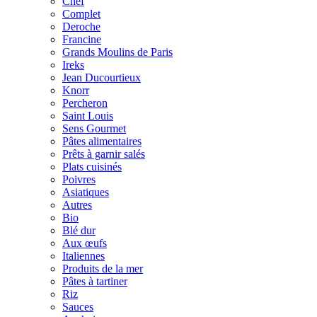
Chef
Complet
Deroche
Francine
Grands Moulins de Paris
Ireks
Jean Ducourtieux
Knorr
Percheron
Saint Louis
Sens Gourmet
Pâtes alimentaires
Prêts à garnir salés
Plats cuisinés
Poivres
Asiatiques
Autres
Bio
Blé dur
Aux œufs
Italiennes
Produits de la mer
Pâtes à tartiner
Riz
Sauces