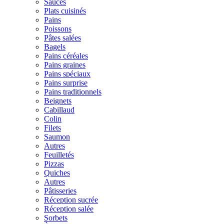
Sauces
Plats cuisinés
Pains
Poissons
Pâtes salées
Bagels
Pains céréales
Pains graines
Pains spéciaux
Pains surprise
Pains traditionnels
Beignets
Cabillaud
Colin
Filets
Saumon
Autres
Feuilletés
Pizzas
Quiches
Autres
Pâtisseries
Réception sucrée
Réception salée
Sorbets