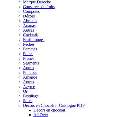
Marque Deroche
Conserves de fruits
Compotes
Décors
Abricots
Ananas
Autres
Cocktails
Fruits rouges
Pêches
Pommes
Poires
Prunes
Segments
Autres
Pommes
Amande
Autres
Azyme
Or
Pastillage
Sucre
Décors en Chocolat - Catalogue PDF
Décors en chocolat
All Over