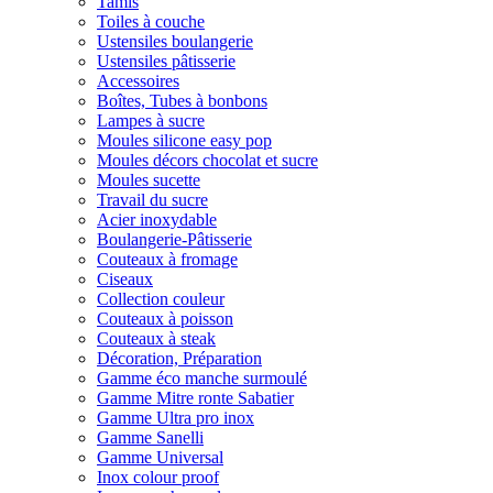
Tamis
Toiles à couche
Ustensiles boulangerie
Ustensiles pâtisserie
Accessoires
Boîtes, Tubes à bonbons
Lampes à sucre
Moules silicone easy pop
Moules décors chocolat et sucre
Moules sucette
Travail du sucre
Acier inoxydable
Boulangerie-Pâtisserie
Couteaux à fromage
Ciseaux
Collection couleur
Couteaux à poisson
Couteaux à steak
Décoration, Préparation
Gamme éco manche surmoulé
Gamme Mitre ronte Sabatier
Gamme Ultra pro inox
Gamme Sanelli
Gamme Universal
Inox colour proof