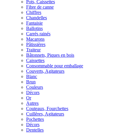
Pots, Caissettes
Fibre de canne
Chiffres
Chandelles
Fantaisie
Ballotins
Carrés rainés
Macarons
Pâtissières
Traiteur
Bâtonnets, Piques en bois
Caissettes
Consommable pour emballage
Couverts, Agitateurs
Blanc
Brun
Couleurs
Décors
Or
Autres
Couteaux, Fourchettes
Cuillères, Agitateurs
Pochettes
Décors
Dentelles