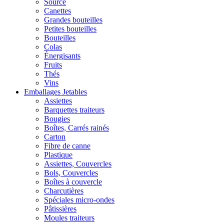
Source
Canettes
Grandes bouteilles
Petites bouteilles
Bouteilles
Colas
Énergisants
Fruits
Thés
Vins
Emballages Jetables
Assiettes
Barquettes traiteurs
Bougies
Boîtes, Carrés rainés
Carton
Fibre de canne
Plastique
Assiettes, Couvercles
Bols, Couvercles
Boîtes à couvercle
Charcutières
Spéciales micro-ondes
Pâtissières
Moules traiteurs