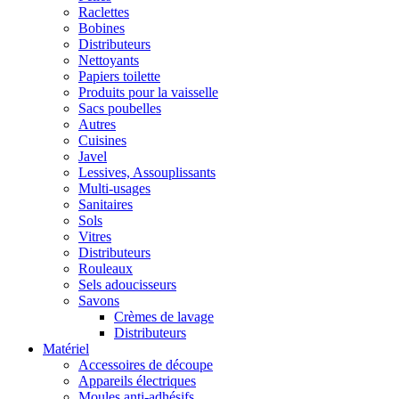
Raclettes
Bobines
Distributeurs
Nettoyants
Papiers toilette
Produits pour la vaisselle
Sacs poubelles
Autres
Cuisines
Javel
Lessives, Assouplissants
Multi-usages
Sanitaires
Sols
Vitres
Distributeurs
Rouleaux
Sels adoucisseurs
Savons
Crèmes de lavage
Distributeurs
Matériel
Accessoires de découpe
Appareils électriques
Moules anti-adhésifs