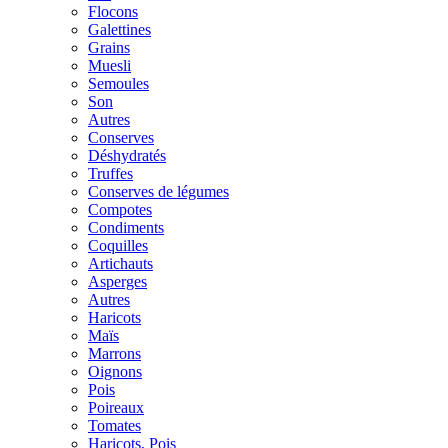
Flocons
Galettines
Grains
Muesli
Semoules
Son
Autres
Conserves
Déshydratés
Truffes
Conserves de légumes
Compotes
Condiments
Coquilles
Artichauts
Asperges
Autres
Haricots
Maïs
Marrons
Oignons
Pois
Poireaux
Tomates
Haricots, Pois