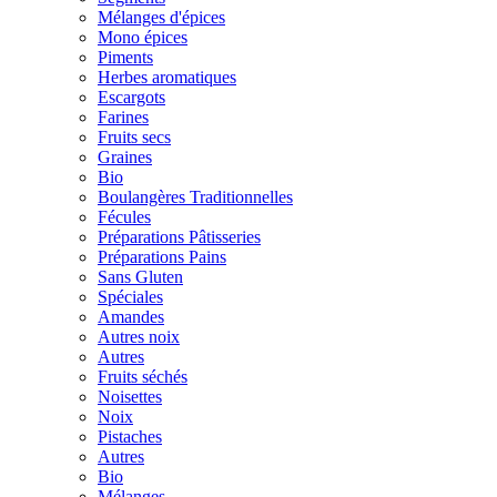
Mélanges d'épices
Mono épices
Piments
Herbes aromatiques
Escargots
Farines
Fruits secs
Graines
Bio
Boulangères Traditionnelles
Fécules
Préparations Pâtisseries
Préparations Pains
Sans Gluten
Spéciales
Amandes
Autres noix
Autres
Fruits séchés
Noisettes
Noix
Pistaches
Autres
Bio
Mélanges