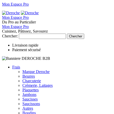
Mon Espace Pro
Mon Espace Pro
Du Pro au Particulier
Mon Espace Pro
Cuisinez, Pâtissez, Savourez
Chercher:
Chercher
Livraison rapide
Paiement sécurisé
Frais
Marque Deroche
Beurres
Charcuterie
Crèmerie, Laitages
Plaquettes
Jambons
Saucisses
Saucissons
Autres
Boudins