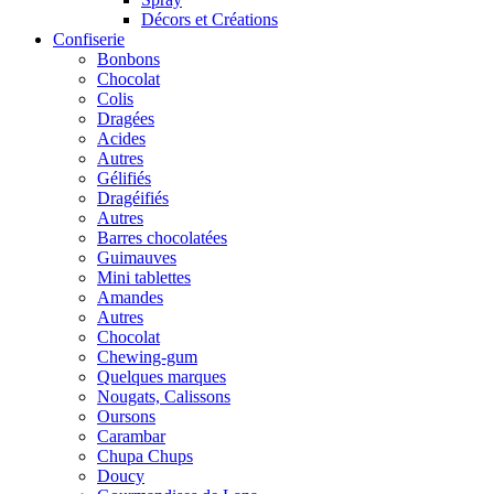
Décors et Créations
Confiserie
Bonbons
Chocolat
Colis
Dragées
Acides
Autres
Gélifiés
Dragéifiés
Autres
Barres chocolatées
Guimauves
Mini tablettes
Amandes
Autres
Chocolat
Chewing-gum
Quelques marques
Nougats, Calissons
Oursons
Carambar
Chupa Chups
Doucy