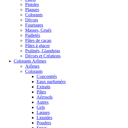
Pistoles
Plaques
Colorants
Décors
Fourrages
Masses, Grués
Pailletés
Pâtes de cacao
Pâtes à glacer
Pralinés, Giandujas
Décors et Créations
Colorants Arômes
Arômes
Colorants
Concentrés
Eaux parfumées
Extraits
Pâtes
Aérosols
Autres
Gels
Laques
Liquides
Poudres
Spray