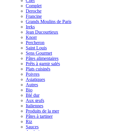
Chef
Complet
Deroche
Francine
Grands Moulins de Paris
Ireks
Jean Ducourtieux
Knorr
Percheron
Saint Louis
Sens Gourmet
Pâtes alimentaires
Prêts à garnir salés
Plats cuisinés
Poivres
Asiatiques
Autres
Bio
Blé dur
Aux œufs
Italiennes
Produits de la mer
Pâtes à tartiner
Riz
Sauces