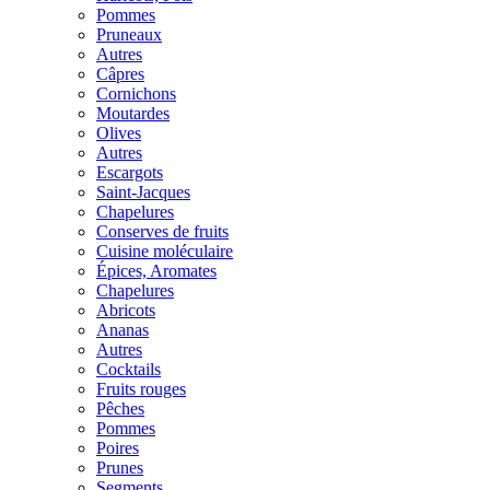
Pommes
Pruneaux
Autres
Câpres
Cornichons
Moutardes
Olives
Autres
Escargots
Saint-Jacques
Chapelures
Conserves de fruits
Cuisine moléculaire
Épices, Aromates
Chapelures
Abricots
Ananas
Autres
Cocktails
Fruits rouges
Pêches
Pommes
Poires
Prunes
Segments