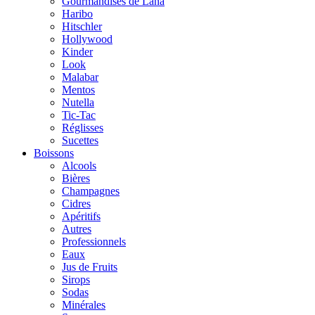
Gourmandises de Lana
Haribo
Hitschler
Hollywood
Kinder
Look
Malabar
Mentos
Nutella
Tic-Tac
Réglisses
Sucettes
Boissons
Alcools
Bières
Champagnes
Cidres
Apéritifs
Autres
Professionnels
Eaux
Jus de Fruits
Sirops
Sodas
Minérales