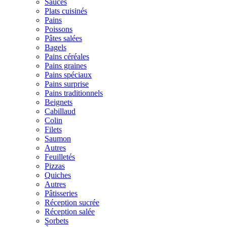
Sauces
Plats cuisinés
Pains
Poissons
Pâtes salées
Bagels
Pains céréales
Pains graines
Pains spéciaux
Pains surprise
Pains traditionnels
Beignets
Cabillaud
Colin
Filets
Saumon
Autres
Feuilletés
Pizzas
Quiches
Autres
Pâtisseries
Réception sucrée
Réception salée
Sorbets