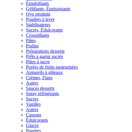
Émulsifiants
Gélifiants, Épaississants
Ovo produits
Poudres à lever
Stabilisateurs
Sucres, Édulcorants
Croustillants
Pâtes
Pralins
Préparations desserts
Prêts à garnir sucrés
Pâtes à sucre
Purées de fruits pasteurisées
Appareils à gâteaux
Crèmes, Flans
Autres
Sauces desserts
Spray réfrigérants
Sucres
Vanilles
Autres
Cassons
Édulcorants
Glaces
Poudres