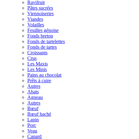
Ravifruit
Pâtes sucrées
Viennoiseries
Viandes
Volailles
Feuilles génoise
Fonds breton
Fonds de tartelettes
Fonds de tartes
Croissants
Crus
Les Maxis
Les Minis
Pains au chocolat
Prêts à cuire
Autres
Abats
Agneau
Autres
Bœuf
Bœuf haché
Lapin
Porc
Veau
Canard