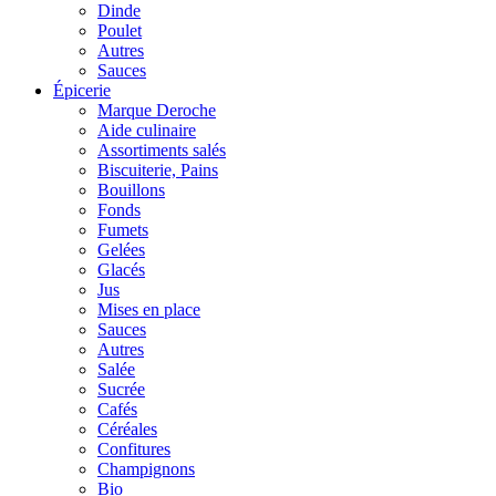
Dinde
Poulet
Autres
Sauces
Épicerie
Marque Deroche
Aide culinaire
Assortiments salés
Biscuiterie, Pains
Bouillons
Fonds
Fumets
Gelées
Glacés
Jus
Mises en place
Sauces
Autres
Salée
Sucrée
Cafés
Céréales
Confitures
Champignons
Bio