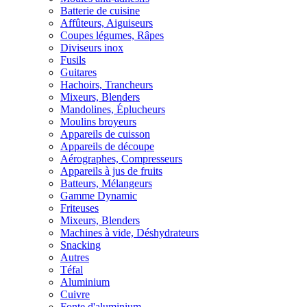
Batterie de cuisine
Affûteurs, Aiguiseurs
Coupes légumes, Râpes
Diviseurs inox
Fusils
Guitares
Hachoirs, Trancheurs
Mixeurs, Blenders
Mandolines, Éplucheurs
Moulins broyeurs
Appareils de cuisson
Appareils de découpe
Aérographes, Compresseurs
Appareils à jus de fruits
Batteurs, Mélangeurs
Gamme Dynamic
Friteuses
Mixeurs, Blenders
Machines à vide, Déshydrateurs
Snacking
Autres
Téfal
Aluminium
Cuivre
Fonte d'aluminium