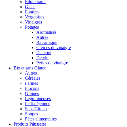
Édulcorants
Glace
Poudres
Vergeoises
Vinaigres
Potages
Aromatisés
Autres
Balsamique
Crèmes de vinaigre
D'alcool
De vin
Perles de vinaigre
Bio et sans Gluten
Autres
Céréales
Farines
Flocons
Graines
Légumineuses
Petit-déjeuner
Sans Gluten
Soupes
Pâtes alimentaires
Produits Pâtisserie