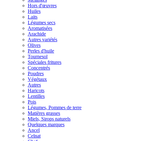
Hors d'œuvres
Huiles
Laits
Légumes secs
Aromatisées
Arachide
Autres variétés
Olives
Perles d'huile
Tournesol
Spéciales fritures
Concentrés
Poudres
Végétaux
Autres
Haricots
Lentilles
Pois
Légumes, Pommes de terre
Matières grasses
Miels, Sirops naturels
Quelques marques
Ancel
Celnat