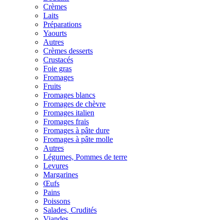
Crèmes
Laits
Préparations
Yaourts
Autres
Crèmes desserts
Crustacés
Foie gras
Fromages
Fruits
Fromages blancs
Fromages de chèvre
Fromages italien
Fromages frais
Fromages à pâte dure
Fromages à pâte molle
Autres
Légumes, Pommes de terre
Levures
Margarines
Œufs
Pains
Poissons
Salades, Crudités
Viandes