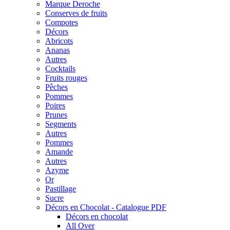
Marque Deroche
Conserves de fruits
Compotes
Décors
Abricots
Ananas
Autres
Cocktails
Fruits rouges
Pêches
Pommes
Poires
Prunes
Segments
Autres
Pommes
Amande
Autres
Azyme
Or
Pastillage
Sucre
Décors en Chocolat - Catalogue PDF
Décors en chocolat
All Over