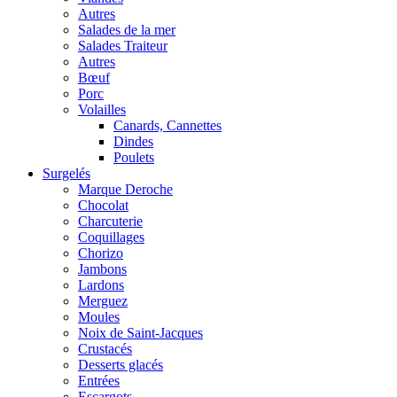
Autres
Salades de la mer
Salades Traiteur
Autres
Bœuf
Porc
Volailles
Canards, Cannettes
Dindes
Poulets
Surgelés
Marque Deroche
Chocolat
Charcuterie
Coquillages
Chorizo
Jambons
Lardons
Merguez
Moules
Noix de Saint-Jacques
Crustacés
Desserts glacés
Entrées
Escargots