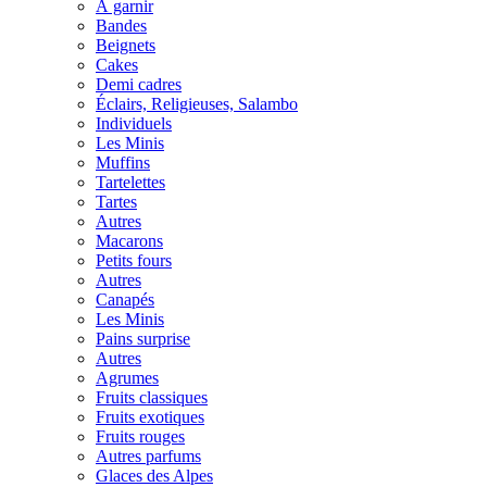
À garnir
Bandes
Beignets
Cakes
Demi cadres
Éclairs, Religieuses, Salambo
Individuels
Les Minis
Muffins
Tartelettes
Tartes
Autres
Macarons
Petits fours
Autres
Canapés
Les Minis
Pains surprise
Autres
Agrumes
Fruits classiques
Fruits exotiques
Fruits rouges
Autres parfums
Glaces des Alpes