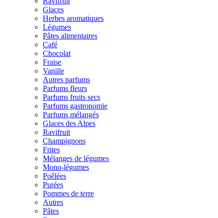
Ravifruit
Glaces
Herbes aromatiques
Légumes
Pâtes alimentaires
Café
Chocolat
Fraise
Vanille
Autres parfums
Parfums fleurs
Parfums fruits secs
Parfums gastronomie
Parfums mélangés
Glaces des Alpes
Ravifruit
Champignons
Frites
Mélanges de légumes
Mono-légumes
Poêlées
Purées
Pommes de terre
Autres
Pâtes