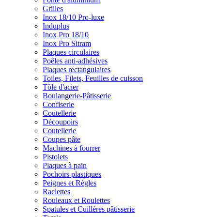
Grilles
Inox 18/10 Pro-luxe
Induplus
Inox Pro 18/10
Inox Pro Sitram
Plaques circulaires
Poêles anti-adhésives
Plaques rectangulaires
Toiles, Filets, Feuilles de cuisson
Tôle d'acier
Boulangerie-Pâtisserie
Confiserie
Coutellerie
Découpoirs
Coutellerie
Coupes pâte
Machines à fourrer
Pistolets
Plaques à pain
Pochoirs plastiques
Peignes et Règles
Raclettes
Rouleaux et Roulettes
Spatules et Cuillères pâtisserie