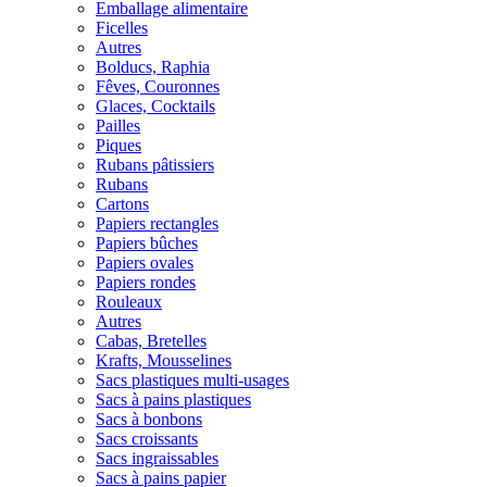
Emballage alimentaire
Ficelles
Autres
Bolducs, Raphia
Fêves, Couronnes
Glaces, Cocktails
Pailles
Piques
Rubans pâtissiers
Rubans
Cartons
Papiers rectangles
Papiers bûches
Papiers ovales
Papiers rondes
Rouleaux
Autres
Cabas, Bretelles
Krafts, Mousselines
Sacs plastiques multi-usages
Sacs à pains plastiques
Sacs à bonbons
Sacs croissants
Sacs ingraissables
Sacs à pains papier