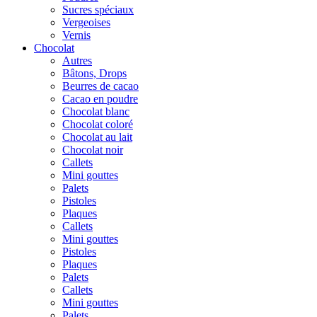
Sucres spéciaux
Vergeoises
Vernis
Chocolat
Autres
Bâtons, Drops
Beurres de cacao
Cacao en poudre
Chocolat blanc
Chocolat coloré
Chocolat au lait
Chocolat noir
Callets
Mini gouttes
Palets
Pistoles
Plaques
Callets
Mini gouttes
Pistoles
Plaques
Palets
Callets
Mini gouttes
Palets