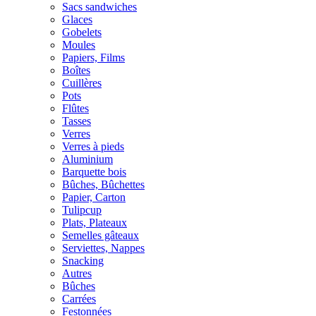
Sacs sandwiches
Glaces
Gobelets
Moules
Papiers, Films
Boîtes
Cuillères
Pots
Flûtes
Tasses
Verres
Verres à pieds
Aluminium
Barquette bois
Bûches, Bûchettes
Papier, Carton
Tulipcup
Plats, Plateaux
Semelles gâteaux
Serviettes, Nappes
Snacking
Autres
Bûches
Carrées
Festonnées