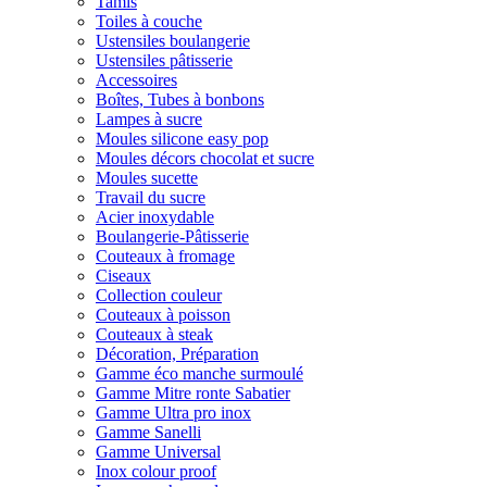
Tamis
Toiles à couche
Ustensiles boulangerie
Ustensiles pâtisserie
Accessoires
Boîtes, Tubes à bonbons
Lampes à sucre
Moules silicone easy pop
Moules décors chocolat et sucre
Moules sucette
Travail du sucre
Acier inoxydable
Boulangerie-Pâtisserie
Couteaux à fromage
Ciseaux
Collection couleur
Couteaux à poisson
Couteaux à steak
Décoration, Préparation
Gamme éco manche surmoulé
Gamme Mitre ronte Sabatier
Gamme Ultra pro inox
Gamme Sanelli
Gamme Universal
Inox colour proof