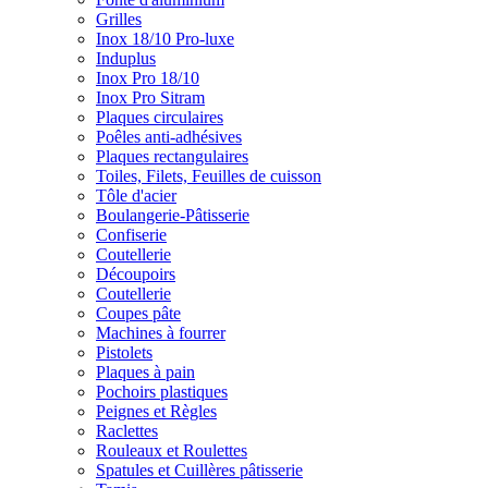
Grilles
Inox 18/10 Pro-luxe
Induplus
Inox Pro 18/10
Inox Pro Sitram
Plaques circulaires
Poêles anti-adhésives
Plaques rectangulaires
Toiles, Filets, Feuilles de cuisson
Tôle d'acier
Boulangerie-Pâtisserie
Confiserie
Coutellerie
Découpoirs
Coutellerie
Coupes pâte
Machines à fourrer
Pistolets
Plaques à pain
Pochoirs plastiques
Peignes et Règles
Raclettes
Rouleaux et Roulettes
Spatules et Cuillères pâtisserie