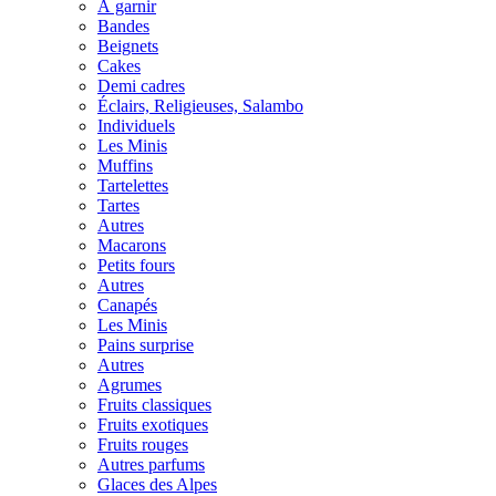
À garnir
Bandes
Beignets
Cakes
Demi cadres
Éclairs, Religieuses, Salambo
Individuels
Les Minis
Muffins
Tartelettes
Tartes
Autres
Macarons
Petits fours
Autres
Canapés
Les Minis
Pains surprise
Autres
Agrumes
Fruits classiques
Fruits exotiques
Fruits rouges
Autres parfums
Glaces des Alpes