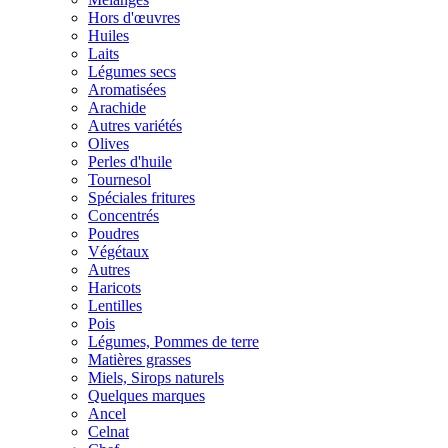
Hors d'œuvres
Huiles
Laits
Légumes secs
Aromatisées
Arachide
Autres variétés
Olives
Perles d'huile
Tournesol
Spéciales fritures
Concentrés
Poudres
Végétaux
Autres
Haricots
Lentilles
Pois
Légumes, Pommes de terre
Matières grasses
Miels, Sirops naturels
Quelques marques
Ancel
Celnat