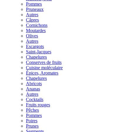
Pommes
Pruneaux
Autres
Câpres
Cornichons
Moutardes
Olives
Autres
Escargots
Saint-Jacques
Chapelures
Conserves de fruits
Cuisine moléculaire
Épices, Aromates
Chapelures
Abricots
Ananas
Autres
Cocktails
Fruits rouges
Pêches
Pommes
Poires
Prunes
Segments