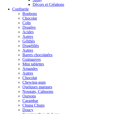
Décors et Créations
Confiserie
Bonbons
Chocolat
Colis
Dragées
Acides
Autres
Gélifiés
Dragéifiés
Autres
Barres chocolatées
Guimauves
Mini tablettes
Amandes
Autres
Chocolat
Chewing-gum
Quelques marques
Nougats, Calissons
Oursons
Carambar
Chupa Chups
Doucy