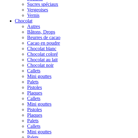
Sucres spéciaux
Vergeoises
Vernis
Chocolat
Autres
Bâtons, Drops
Beurres de cacao
Cacao en poudre
Chocolat blanc
Chocolat coloré
Chocolat au lait
Chocolat noir
Callets
Mini gouttes
Palets
Pistoles
Plaques
Callets
Mini gouttes
Pistoles
Plaques
Palets
Callets
Mini gouttes
Palets