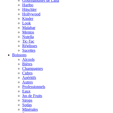
Gourmandises de Lana
Haribo
Hitschler
Hollywood
Kinder
Look
Malabar
Mentos
Nutella
Tic-Tac
Réglisses
Sucettes
Boissons
Alcools
Bières
Champagnes
Cidres
Apéritifs
Autres
Professionnels
Eaux
Jus de Fruits
Sirops
Sodas
Minérales