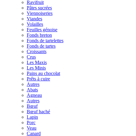
Ravifruit
Pâtes sucrées
Viennoiseries
Viandes
Volailles
Feuilles génoise
Fonds breton
Fonds de tartelettes
Fonds de tartes
Croissants
Crus
Les Maxis
Les Minis
Pains au chocolat
Prêts à cuire
Autres
Abats
Agneau
Autres
Bœuf
Bœuf haché
Lapin
Porc
Veau
Canard