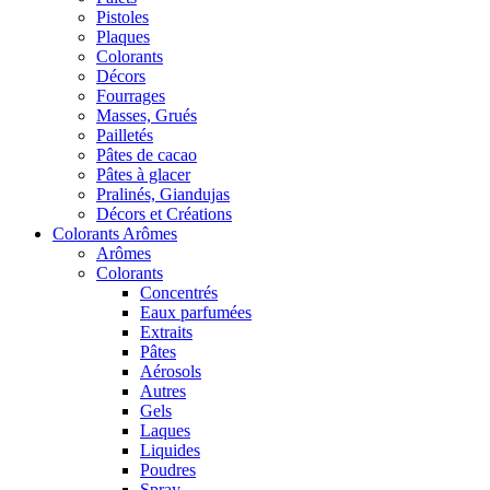
Pistoles
Plaques
Colorants
Décors
Fourrages
Masses, Grués
Pailletés
Pâtes de cacao
Pâtes à glacer
Pralinés, Giandujas
Décors et Créations
Colorants Arômes
Arômes
Colorants
Concentrés
Eaux parfumées
Extraits
Pâtes
Aérosols
Autres
Gels
Laques
Liquides
Poudres
Spray