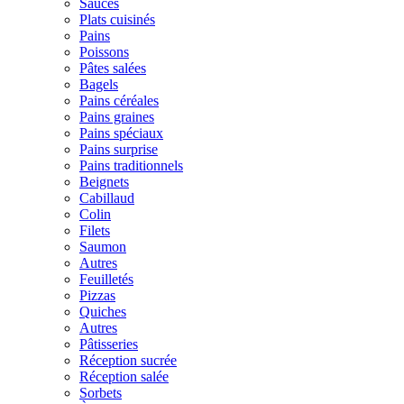
Sauces
Plats cuisinés
Pains
Poissons
Pâtes salées
Bagels
Pains céréales
Pains graines
Pains spéciaux
Pains surprise
Pains traditionnels
Beignets
Cabillaud
Colin
Filets
Saumon
Autres
Feuilletés
Pizzas
Quiches
Autres
Pâtisseries
Réception sucrée
Réception salée
Sorbets