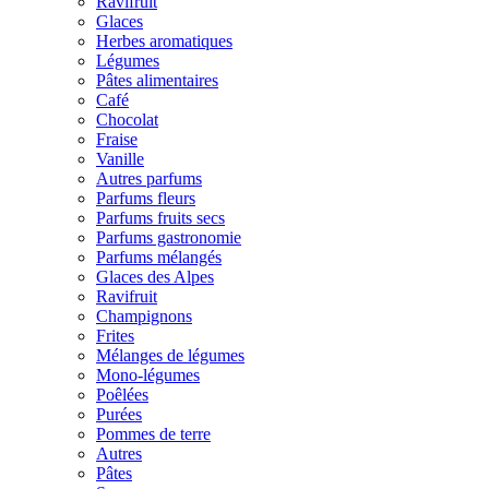
Ravifruit
Glaces
Herbes aromatiques
Légumes
Pâtes alimentaires
Café
Chocolat
Fraise
Vanille
Autres parfums
Parfums fleurs
Parfums fruits secs
Parfums gastronomie
Parfums mélangés
Glaces des Alpes
Ravifruit
Champignons
Frites
Mélanges de légumes
Mono-légumes
Poêlées
Purées
Pommes de terre
Autres
Pâtes