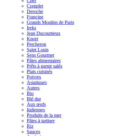
Chef
Complet
Deroche
Francine
Grands Moulins de Paris
Ireks
Jean Ducourtieux
Knorr
Percheron
Saint Louis
Sens Gourmet
Pâtes alimentaires
Prêts à garnir salés
Plats cuisinés
Poivres
Asiatiques
Autres
Bio
Blé dur
Aux œufs
Italiennes
Produits de la mer
Pâtes à tartiner
Riz
Sauces