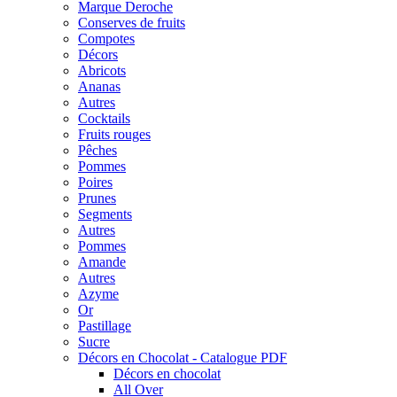
Marque Deroche
Conserves de fruits
Compotes
Décors
Abricots
Ananas
Autres
Cocktails
Fruits rouges
Pêches
Pommes
Poires
Prunes
Segments
Autres
Pommes
Amande
Autres
Azyme
Or
Pastillage
Sucre
Décors en Chocolat - Catalogue PDF
Décors en chocolat
All Over