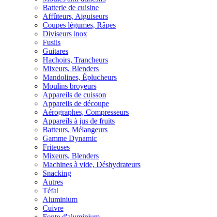
Batterie de cuisine
Affûteurs, Aiguiseurs
Coupes légumes, Râpes
Diviseurs inox
Fusils
Guitares
Hachoirs, Trancheurs
Mixeurs, Blenders
Mandolines, Éplucheurs
Moulins broyeurs
Appareils de cuisson
Appareils de découpe
Aérographes, Compresseurs
Appareils à jus de fruits
Batteurs, Mélangeurs
Gamme Dynamic
Friteuses
Mixeurs, Blenders
Machines à vide, Déshydrateurs
Snacking
Autres
Téfal
Aluminium
Cuivre
Fonte d'aluminium