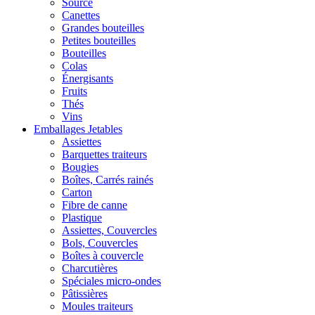
Source
Canettes
Grandes bouteilles
Petites bouteilles
Bouteilles
Colas
Énergisants
Fruits
Thés
Vins
Emballages Jetables
Assiettes
Barquettes traiteurs
Bougies
Boîtes, Carrés rainés
Carton
Fibre de canne
Plastique
Assiettes, Couvercles
Bols, Couvercles
Boîtes à couvercle
Charcutières
Spéciales micro-ondes
Pâtissières
Moules traiteurs