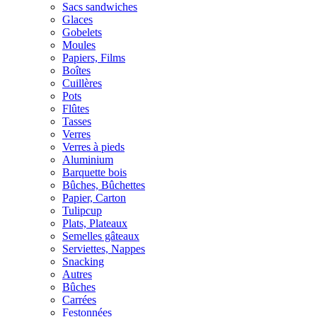
Sacs sandwiches
Glaces
Gobelets
Moules
Papiers, Films
Boîtes
Cuillères
Pots
Flûtes
Tasses
Verres
Verres à pieds
Aluminium
Barquette bois
Bûches, Bûchettes
Papier, Carton
Tulipcup
Plats, Plateaux
Semelles gâteaux
Serviettes, Nappes
Snacking
Autres
Bûches
Carrées
Festonnées