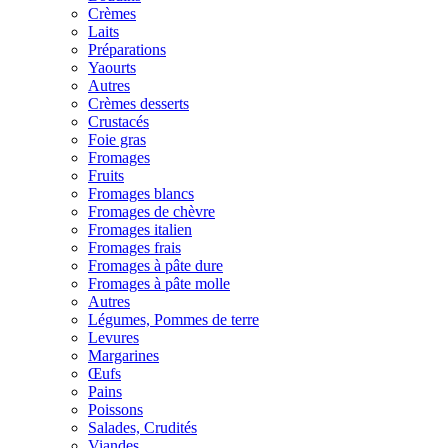
Crèmes
Laits
Préparations
Yaourts
Autres
Crèmes desserts
Crustacés
Foie gras
Fromages
Fruits
Fromages blancs
Fromages de chèvre
Fromages italien
Fromages frais
Fromages à pâte dure
Fromages à pâte molle
Autres
Légumes, Pommes de terre
Levures
Margarines
Œufs
Pains
Poissons
Salades, Crudités
Viandes