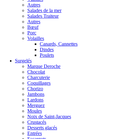
Autres
Salades de la mer
Salades Traiteur
Autres
Bœuf
Porc
Volailles
Canards, Cannettes
Dindes
Poulets
Surgelés
Marque Deroche
Chocolat
Charcuterie
Coquillages
Chorizo
Jambons
Lardons
Merguez
Moules
Noix de Saint-Jacques
Crustacés
Desserts glacés
Entrées
Escargots