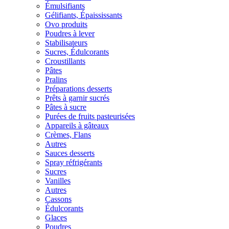
Émulsifiants
Gélifiants, Épaississants
Ovo produits
Poudres à lever
Stabilisateurs
Sucres, Édulcorants
Croustillants
Pâtes
Pralins
Préparations desserts
Prêts à garnir sucrés
Pâtes à sucre
Purées de fruits pasteurisées
Appareils à gâteaux
Crèmes, Flans
Autres
Sauces desserts
Spray réfrigérants
Sucres
Vanilles
Autres
Cassons
Édulcorants
Glaces
Poudres