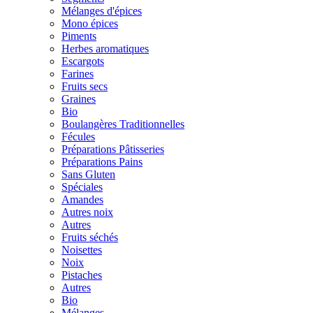
Mélanges d'épices
Mono épices
Piments
Herbes aromatiques
Escargots
Farines
Fruits secs
Graines
Bio
Boulangères Traditionnelles
Fécules
Préparations Pâtisseries
Préparations Pains
Sans Gluten
Spéciales
Amandes
Autres noix
Autres
Fruits séchés
Noisettes
Noix
Pistaches
Autres
Bio
Mélanges