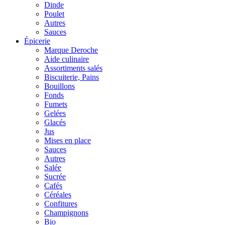
Dinde
Poulet
Autres
Sauces
Épicerie
Marque Deroche
Aide culinaire
Assortiments salés
Biscuiterie, Pains
Bouillons
Fonds
Fumets
Gelées
Glacés
Jus
Mises en place
Sauces
Autres
Salée
Sucrée
Cafés
Céréales
Confitures
Champignons
Bio