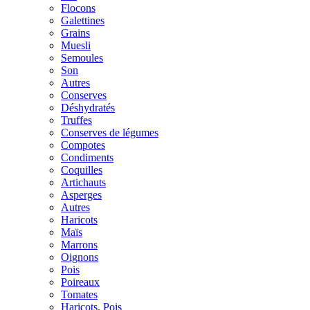
Flocons
Galettines
Grains
Muesli
Semoules
Son
Autres
Conserves
Déshydratés
Truffes
Conserves de légumes
Compotes
Condiments
Coquilles
Artichauts
Asperges
Autres
Haricots
Maïs
Marrons
Oignons
Pois
Poireaux
Tomates
Haricots, Pois