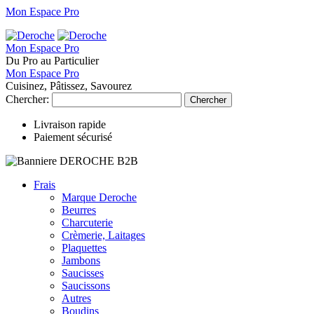
Mon Espace Pro
Mon Espace Pro
Du Pro au Particulier
Mon Espace Pro
Cuisinez, Pâtissez, Savourez
Chercher:
Chercher
Livraison rapide
Paiement sécurisé
Frais
Marque Deroche
Beurres
Charcuterie
Crèmerie, Laitages
Plaquettes
Jambons
Saucisses
Saucissons
Autres
Boudins