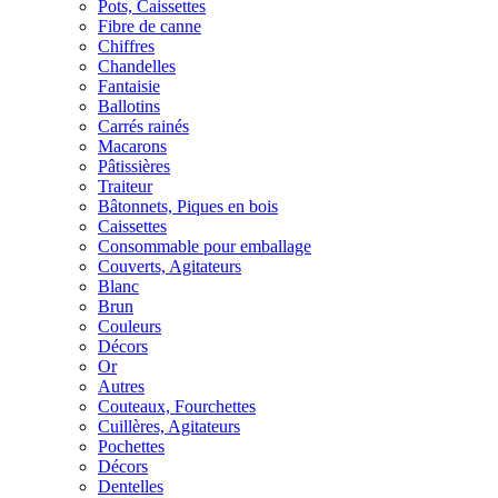
Pots, Caissettes
Fibre de canne
Chiffres
Chandelles
Fantaisie
Ballotins
Carrés rainés
Macarons
Pâtissières
Traiteur
Bâtonnets, Piques en bois
Caissettes
Consommable pour emballage
Couverts, Agitateurs
Blanc
Brun
Couleurs
Décors
Or
Autres
Couteaux, Fourchettes
Cuillères, Agitateurs
Pochettes
Décors
Dentelles