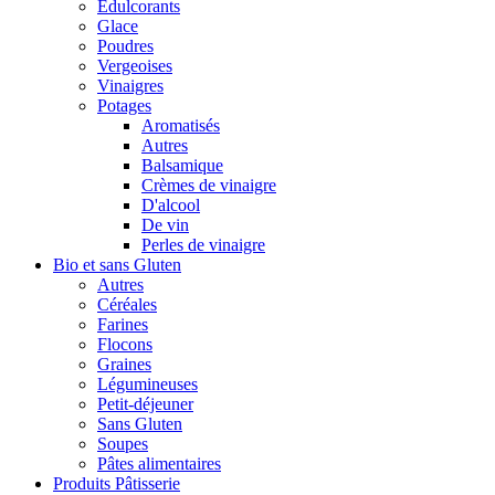
Édulcorants
Glace
Poudres
Vergeoises
Vinaigres
Potages
Aromatisés
Autres
Balsamique
Crèmes de vinaigre
D'alcool
De vin
Perles de vinaigre
Bio et sans Gluten
Autres
Céréales
Farines
Flocons
Graines
Légumineuses
Petit-déjeuner
Sans Gluten
Soupes
Pâtes alimentaires
Produits Pâtisserie