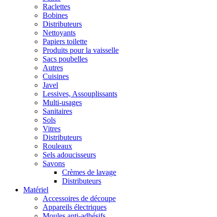
Raclettes
Bobines
Distributeurs
Nettoyants
Papiers toilette
Produits pour la vaisselle
Sacs poubelles
Autres
Cuisines
Javel
Lessives, Assouplissants
Multi-usages
Sanitaires
Sols
Vitres
Distributeurs
Rouleaux
Sels adoucisseurs
Savons
Crèmes de lavage
Distributeurs
Matériel
Accessoires de découpe
Appareils électriques
Moules anti-adhésifs