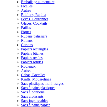
Emballage alimentaire
Ficelles
Autres
Bolducs, Raphia
Fêves, Couronnes
Glaces, Cocktails
Pailles
Piques
Rubans pâtissiers
Rubans
Cartons
Papiers rectangles
Papiers bûches
Papiers ovales
Papiers rondes
Rouleaux
Autres
Cabas, Bretelles
Krafts, Mousselines
Sacs plastiques multi-usages
Sacs à pains plastiques
Sacs à bonbons
Sacs croissants
Sacs ingraissables
Sacs à pains papier