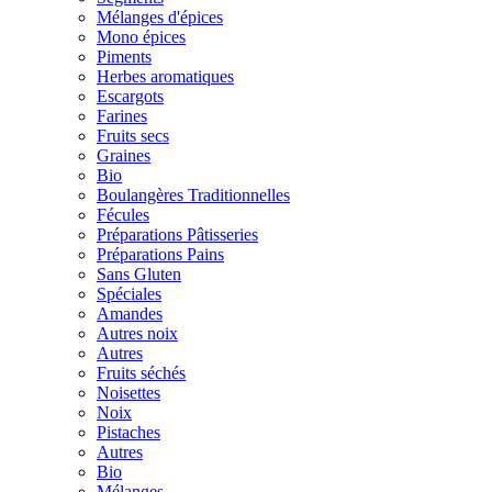
Mélanges d'épices
Mono épices
Piments
Herbes aromatiques
Escargots
Farines
Fruits secs
Graines
Bio
Boulangères Traditionnelles
Fécules
Préparations Pâtisseries
Préparations Pains
Sans Gluten
Spéciales
Amandes
Autres noix
Autres
Fruits séchés
Noisettes
Noix
Pistaches
Autres
Bio
Mélanges