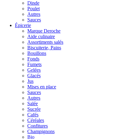
Dinde
Poulet
Autres
Sauces
Épicerie
Marque Deroche
Aide culinaire
Assortiments salés
Biscuiterie, Pains
Bouillons
Fonds
Fumets
Gelées
Glacés
Jus
Mises en place
Sauces
Autres
Salée
Sucrée
Cafés
Céréales
Confitures
Champignons
Bio