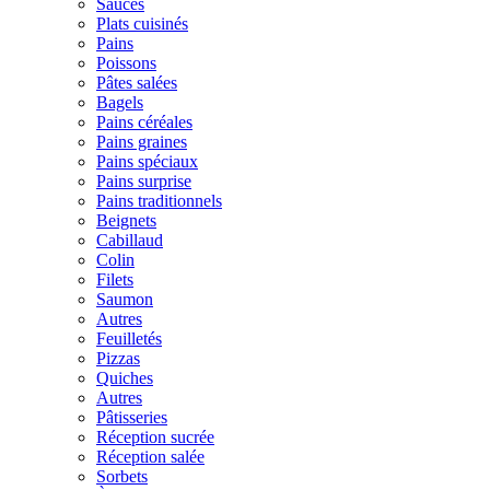
Sauces
Plats cuisinés
Pains
Poissons
Pâtes salées
Bagels
Pains céréales
Pains graines
Pains spéciaux
Pains surprise
Pains traditionnels
Beignets
Cabillaud
Colin
Filets
Saumon
Autres
Feuilletés
Pizzas
Quiches
Autres
Pâtisseries
Réception sucrée
Réception salée
Sorbets