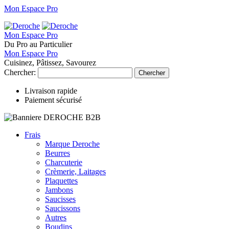
Mon Espace Pro
Mon Espace Pro
Du Pro au Particulier
Mon Espace Pro
Cuisinez, Pâtissez, Savourez
Chercher:
Chercher
Livraison rapide
Paiement sécurisé
Frais
Marque Deroche
Beurres
Charcuterie
Crèmerie, Laitages
Plaquettes
Jambons
Saucisses
Saucissons
Autres
Boudins