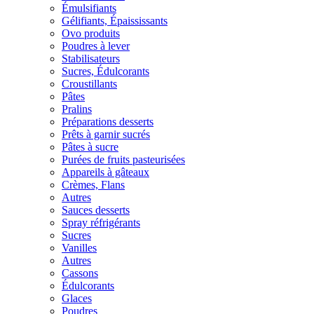
Émulsifiants
Gélifiants, Épaississants
Ovo produits
Poudres à lever
Stabilisateurs
Sucres, Édulcorants
Croustillants
Pâtes
Pralins
Préparations desserts
Prêts à garnir sucrés
Pâtes à sucre
Purées de fruits pasteurisées
Appareils à gâteaux
Crèmes, Flans
Autres
Sauces desserts
Spray réfrigérants
Sucres
Vanilles
Autres
Cassons
Édulcorants
Glaces
Poudres