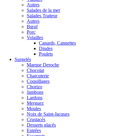
Autres
Salades de la mer
Salades Traiteur
Autres
Bœuf
Porc
Volailles
Canards, Cannettes
Dindes
Poulets
Surgelés
Marque Deroche
Chocolat
Charcuterie
Coquillages
Chorizo
Jambons
Lardons
Merguez
Moules
Noix de Saint-Jacques
Crustacés
Desserts glacés
Entrées
Escargots