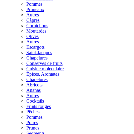
Pommes
Pruneaux
Autres
Câpres
Cornichons
Moutardes
Olives
Autres
Escargots
Saint-Jacques
Chapelures
Conserves de fruits
Cuisine moléculaire
Épices, Aromates
Chapelures
Abricots
Ananas
Autres
Cocktails
Fruits rouges
Pêches
Pommes
Poires
Prunes
Segments