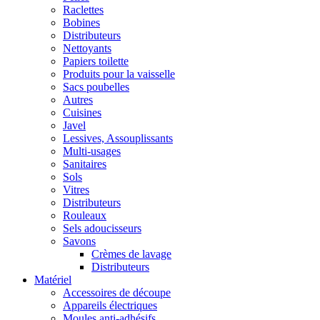
Raclettes
Bobines
Distributeurs
Nettoyants
Papiers toilette
Produits pour la vaisselle
Sacs poubelles
Autres
Cuisines
Javel
Lessives, Assouplissants
Multi-usages
Sanitaires
Sols
Vitres
Distributeurs
Rouleaux
Sels adoucisseurs
Savons
Crèmes de lavage
Distributeurs
Matériel
Accessoires de découpe
Appareils électriques
Moules anti-adhésifs