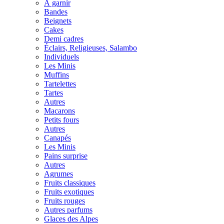
À garnir
Bandes
Beignets
Cakes
Demi cadres
Éclairs, Religieuses, Salambo
Individuels
Les Minis
Muffins
Tartelettes
Tartes
Autres
Macarons
Petits fours
Autres
Canapés
Les Minis
Pains surprise
Autres
Agrumes
Fruits classiques
Fruits exotiques
Fruits rouges
Autres parfums
Glaces des Alpes