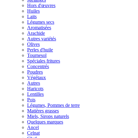
Hors d'œuvres
Huiles
Laits
Légumes secs
Aromatisées
Arachide
Autres variétés
Olives
Perles d'huile
Tournesol
Spéciales fritures
Concentrés
Poudres
Végétaux
Autres
Haricots
Lentilles
Pois
Légumes, Pommes de terre
Matières grasses
Miels, Sirops naturels
Quelques marques
Ancel
Celnat