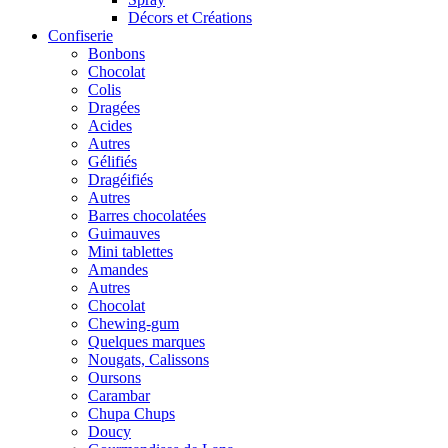
Décors et Créations
Confiserie
Bonbons
Chocolat
Colis
Dragées
Acides
Autres
Gélifiés
Dragéifiés
Autres
Barres chocolatées
Guimauves
Mini tablettes
Amandes
Autres
Chocolat
Chewing-gum
Quelques marques
Nougats, Calissons
Oursons
Carambar
Chupa Chups
Doucy