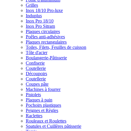
Grilles
Inox 18/10 Pro-luxe
Induplus
Inox Pro 18/10
Inox Pro Sitram
Plaques circulaires
Poêles anti-adhésives
Plaques rectangulaires
Toiles, Filets, Feuilles de cuisson
Tôle d'acier
Boulangerie-Pâtisserie
Confiserie
Coutellerie
Découpoirs
Coutellerie
Coupes pâte
Machines à fourrer
Pistolets
Plaques à pain
Pochoirs plastiques
Peignes et Règles
Raclettes
Rouleaux et Roulettes
Spatules et Cuillères pâtisserie