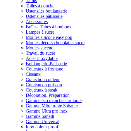
Tamis
Toiles à couche
Ustensiles boulangerie
Ustensiles pâtisserie
Accessoires
Boîtes, Tubes à bonbons
Lampes à sucre
Moules silicone easy pop
Moules décors chocolat et sucre
Moules sucette
Travail du sucre
Acier inoxydable
Boulangerie-Pâtisserie
Couteaux à fromage
Ciseaux
Collection couleur
Couteaux à poisson
Couteaux à steak
Décoration, Préparation
Gamme éco manche surmoulé
Gamme Mitre ronte Sabatier
Gamme Ultra pro inox
Gamme Sanelli
Gamme Universal
Inox colour proof