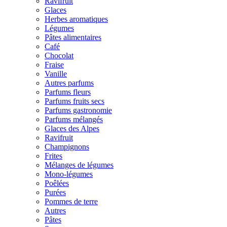
Ravifruit
Glaces
Herbes aromatiques
Légumes
Pâtes alimentaires
Café
Chocolat
Fraise
Vanille
Autres parfums
Parfums fleurs
Parfums fruits secs
Parfums gastronomie
Parfums mélangés
Glaces des Alpes
Ravifruit
Champignons
Frites
Mélanges de légumes
Mono-légumes
Poêlées
Purées
Pommes de terre
Autres
Pâtes