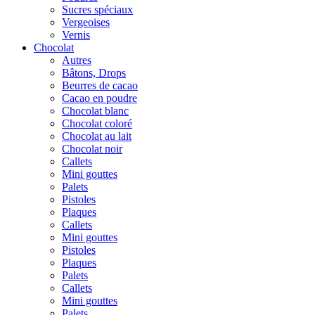
Sucres spéciaux
Vergeoises
Vernis
Chocolat
Autres
Bâtons, Drops
Beurres de cacao
Cacao en poudre
Chocolat blanc
Chocolat coloré
Chocolat au lait
Chocolat noir
Callets
Mini gouttes
Palets
Pistoles
Plaques
Callets
Mini gouttes
Pistoles
Plaques
Palets
Callets
Mini gouttes
Palets