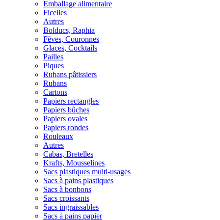
Emballage alimentaire
Ficelles
Autres
Bolducs, Raphia
Fêves, Couronnes
Glaces, Cocktails
Pailles
Piques
Rubans pâtissiers
Rubans
Cartons
Papiers rectangles
Papiers bûches
Papiers ovales
Papiers rondes
Rouleaux
Autres
Cabas, Bretelles
Krafts, Mousselines
Sacs plastiques multi-usages
Sacs à pains plastiques
Sacs à bonbons
Sacs croissants
Sacs ingraissables
Sacs à pains papier