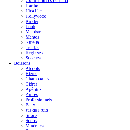
Gourmandises de Lana
Haribo
Hitschler
Hollywood
Kinder
Look
Malabar
Mentos
Nutella
Tic-Tac
Réglisses
Sucettes
Boissons
Alcools
Bières
Champagnes
Cidres
Apéritifs
Autres
Professionnels
Eaux
Jus de Fruits
Sirops
Sodas
Minérales