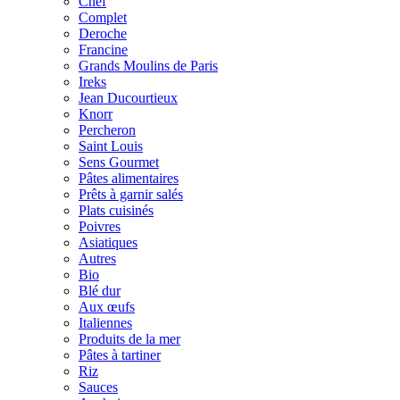
Chef
Complet
Deroche
Francine
Grands Moulins de Paris
Ireks
Jean Ducourtieux
Knorr
Percheron
Saint Louis
Sens Gourmet
Pâtes alimentaires
Prêts à garnir salés
Plats cuisinés
Poivres
Asiatiques
Autres
Bio
Blé dur
Aux œufs
Italiennes
Produits de la mer
Pâtes à tartiner
Riz
Sauces