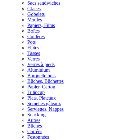
Sacs sandwiches
Glaces
Gobelets
Moules
Papiers, Films
Boîtes
Cuillères
Pots
Flûtes
Tasses
Verres
Verres à pieds
Aluminium
Barquette bois
Bûches, Bûchettes
Papier, Carton
Tulipcup
Plats, Plateaux
Semelles gâteaux
Serviettes, Nappes
Snacking
Autres
Bûches
Carrées
Festonnées