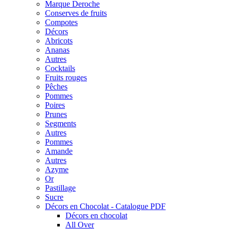
Marque Deroche
Conserves de fruits
Compotes
Décors
Abricots
Ananas
Autres
Cocktails
Fruits rouges
Pêches
Pommes
Poires
Prunes
Segments
Autres
Pommes
Amande
Autres
Azyme
Or
Pastillage
Sucre
Décors en Chocolat - Catalogue PDF
Décors en chocolat
All Over