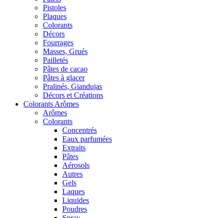
Pistoles
Plaques
Colorants
Décors
Fourrages
Masses, Grués
Pailletés
Pâtes de cacao
Pâtes à glacer
Pralinés, Giandujas
Décors et Créations
Colorants Arômes
Arômes
Colorants
Concentrés
Eaux parfumées
Extraits
Pâtes
Aérosols
Autres
Gels
Laques
Liquides
Poudres
Spray