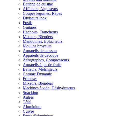
Batterie de cuisine
Affûteurs, Aiguiseurs
Coupes légumes, Râpes
Diviseurs inox
Fusils
Guitares
Hachoirs, Trancheurs
Mixeurs, Blenders
Mandolines, Éplucheurs
Moulins broyeurs
Appareils de cuisson
Appareils de découpe
Aérographes, Compresseurs
Appareils à jus de fruits
Batteurs, Mélangeurs
Gamme Dynamic
Friteuses
Mixeurs, Blenders
Machines à vide, Déshydrateurs
Snacking
Autres
Téfal
Aluminium
Cuivre
Fonte d'aluminium