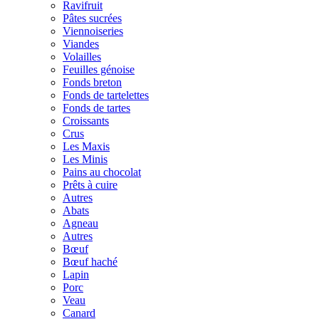
Ravifruit
Pâtes sucrées
Viennoiseries
Viandes
Volailles
Feuilles génoise
Fonds breton
Fonds de tartelettes
Fonds de tartes
Croissants
Crus
Les Maxis
Les Minis
Pains au chocolat
Prêts à cuire
Autres
Abats
Agneau
Autres
Bœuf
Bœuf haché
Lapin
Porc
Veau
Canard