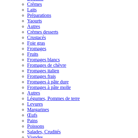
Crèmes
Laits
Préparations
Yaourts
Autres
Crèmes desserts
Crustacés
Foie gras
Fromages
Fruits
Fromages blancs
Fromages de chèvre
Fromages italien
Fromages frais
Fromages à pâte dure
Fromages à pâte molle
Autres
Légumes, Pommes de terre
Levures
Margarines
Œufs
Pains
Poissons
Salades, Crudités
Viandes