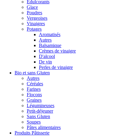
Édulcorants
Glace
Poudres
Vergeoises
Vinaigres
Potages
Aromatisés
Autres
Balsamique
Crèmes de vinaigre
D'alcool
De vin
Perles de vinaigre
Bio et sans Gluten
Autres
Céréales
Farines
Flocons
Graines
Légumineuses
Petit-déjeuner
Sans Gluten
Soupes
Pâtes alimentaires
Produits Pâtisserie