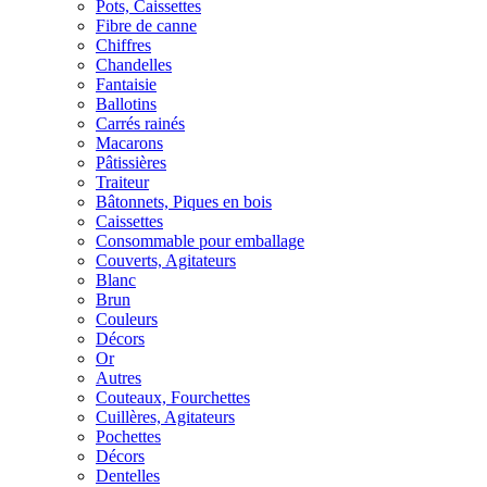
Pots, Caissettes
Fibre de canne
Chiffres
Chandelles
Fantaisie
Ballotins
Carrés rainés
Macarons
Pâtissières
Traiteur
Bâtonnets, Piques en bois
Caissettes
Consommable pour emballage
Couverts, Agitateurs
Blanc
Brun
Couleurs
Décors
Or
Autres
Couteaux, Fourchettes
Cuillères, Agitateurs
Pochettes
Décors
Dentelles