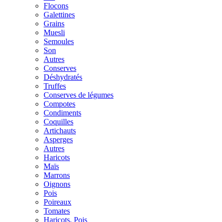
Flocons
Galettines
Grains
Muesli
Semoules
Son
Autres
Conserves
Déshydratés
Truffes
Conserves de légumes
Compotes
Condiments
Coquilles
Artichauts
Asperges
Autres
Haricots
Maïs
Marrons
Oignons
Pois
Poireaux
Tomates
Haricots, Pois