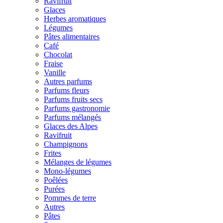
Ravifruit
Glaces
Herbes aromatiques
Légumes
Pâtes alimentaires
Café
Chocolat
Fraise
Vanille
Autres parfums
Parfums fleurs
Parfums fruits secs
Parfums gastronomie
Parfums mélangés
Glaces des Alpes
Ravifruit
Champignons
Frites
Mélanges de légumes
Mono-légumes
Poêlées
Purées
Pommes de terre
Autres
Pâtes