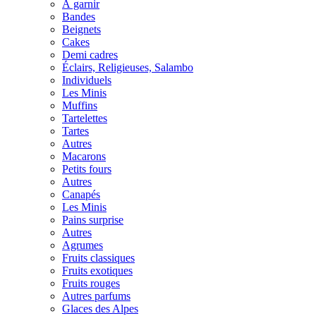
À garnir
Bandes
Beignets
Cakes
Demi cadres
Éclairs, Religieuses, Salambo
Individuels
Les Minis
Muffins
Tartelettes
Tartes
Autres
Macarons
Petits fours
Autres
Canapés
Les Minis
Pains surprise
Autres
Agrumes
Fruits classiques
Fruits exotiques
Fruits rouges
Autres parfums
Glaces des Alpes