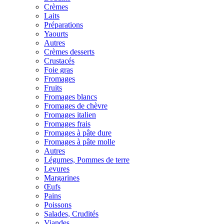
Crèmes
Laits
Préparations
Yaourts
Autres
Crèmes desserts
Crustacés
Foie gras
Fromages
Fruits
Fromages blancs
Fromages de chèvre
Fromages italien
Fromages frais
Fromages à pâte dure
Fromages à pâte molle
Autres
Légumes, Pommes de terre
Levures
Margarines
Œufs
Pains
Poissons
Salades, Crudités
Viandes