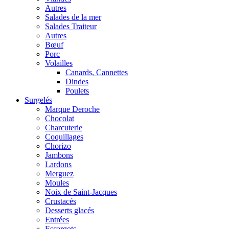
Autres
Salades de la mer
Salades Traiteur
Autres
Bœuf
Porc
Volailles
Canards, Cannettes
Dindes
Poulets
Surgelés
Marque Deroche
Chocolat
Charcuterie
Coquillages
Chorizo
Jambons
Lardons
Merguez
Moules
Noix de Saint-Jacques
Crustacés
Desserts glacés
Entrées
Escargots