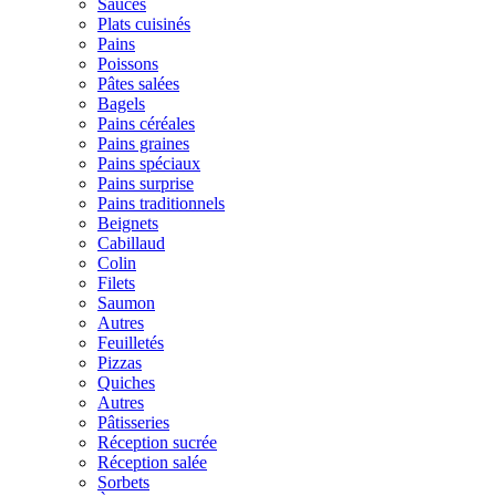
Sauces
Plats cuisinés
Pains
Poissons
Pâtes salées
Bagels
Pains céréales
Pains graines
Pains spéciaux
Pains surprise
Pains traditionnels
Beignets
Cabillaud
Colin
Filets
Saumon
Autres
Feuilletés
Pizzas
Quiches
Autres
Pâtisseries
Réception sucrée
Réception salée
Sorbets