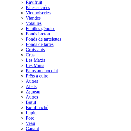
Ravifruit
Pâtes sucrées
Viennoiseries
Viandes
Volailles
Feuilles génoise
Fonds breton
Fonds de tartelettes
Fonds de tartes
Croissants
Crus
Les Maxis
Les Minis
Pains au chocolat
Prêts à cuire
Autres
Abats
Agneau
Autres
Bœuf
Bœuf haché
Lapin
Porc
Veau
Canard