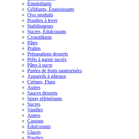
Émulsifiants
Gélifiants, Épaississants
Ovo produits
Poudres à lever
Stabilisateurs
Sucres, Édulcorants
Croustillants
Pâtes
Pralins
Préparations desserts
Prêts à garnir sucrés
Pâtes à sucre
Purées de fruits pasteurisées
Appareils à gâteaux
Crèmes, Flans
Autres
Sauces desserts
Spray réfrigérants
Sucres
Vanilles
Autres
Cassons
Édulcorants
Glaces
Poudres