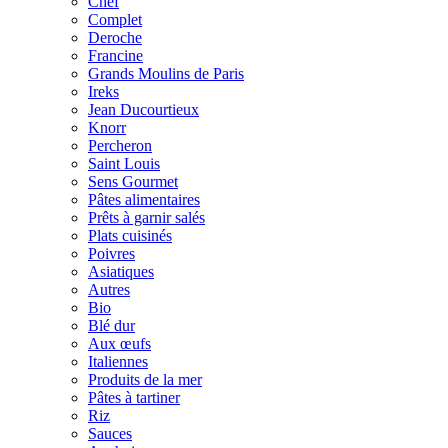
Chef
Complet
Deroche
Francine
Grands Moulins de Paris
Ireks
Jean Ducourtieux
Knorr
Percheron
Saint Louis
Sens Gourmet
Pâtes alimentaires
Prêts à garnir salés
Plats cuisinés
Poivres
Asiatiques
Autres
Bio
Blé dur
Aux œufs
Italiennes
Produits de la mer
Pâtes à tartiner
Riz
Sauces