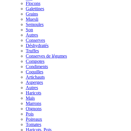
Flocons
Galettines
Grains
Muesli
Semoules
Son
Autres
Conserves
Déshydratés
Truffes
Conserves de légumes
Compotes
Condiments
Coquilles
Artichauts
Asperges
Autres
Haricots
Maïs
Marrons
Oignons
Pois
Poireaux
Tomates
Haricots, Pois