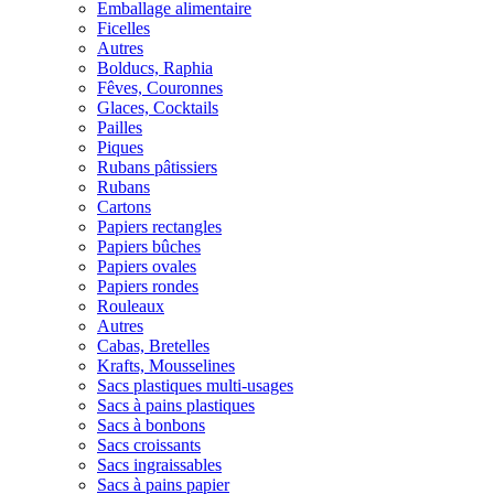
Emballage alimentaire
Ficelles
Autres
Bolducs, Raphia
Fêves, Couronnes
Glaces, Cocktails
Pailles
Piques
Rubans pâtissiers
Rubans
Cartons
Papiers rectangles
Papiers bûches
Papiers ovales
Papiers rondes
Rouleaux
Autres
Cabas, Bretelles
Krafts, Mousselines
Sacs plastiques multi-usages
Sacs à pains plastiques
Sacs à bonbons
Sacs croissants
Sacs ingraissables
Sacs à pains papier