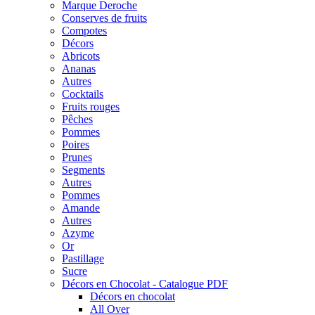
Marque Deroche
Conserves de fruits
Compotes
Décors
Abricots
Ananas
Autres
Cocktails
Fruits rouges
Pêches
Pommes
Poires
Prunes
Segments
Autres
Pommes
Amande
Autres
Azyme
Or
Pastillage
Sucre
Décors en Chocolat - Catalogue PDF
Décors en chocolat
All Over