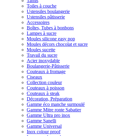
Tamis
Toiles à couche
Ustensiles boulangerie
Ustensiles pâtisserie
Accessoires
Boîtes, Tubes à bonbons
Lampes à sucre
Moules silicone easy pop
Moules décors chocolat et sucre
Moules sucette
Travail du sucre
Acier inoxydable
Boulangerie-Pâtisserie
Couteaux à fromage
Ciseaux
Collection couleur
Couteaux à poisson
Couteaux à steak
Décoration, Préparation
Gamme éco manche surmoulé
Gamme Mitre ronte Sabatier
Gamme Ultra pro inox
Gamme Sanelli
Gamme Universal
Inox colour proof