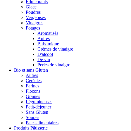
Édulcorants
Glace
Poudres
Vergeoises
Vinaigres
Potages
Aromatisés
Autres
Balsamique
Crèmes de vinaigre
D'alcool
De vin
Perles de vinaigre
Bio et sans Gluten
Autres
Céréales
Farines
Flocons
Graines
Légumineuses
Petit-déjeuner
Sans Gluten
Soupes
Pâtes alimentaires
Produits Pâtisserie