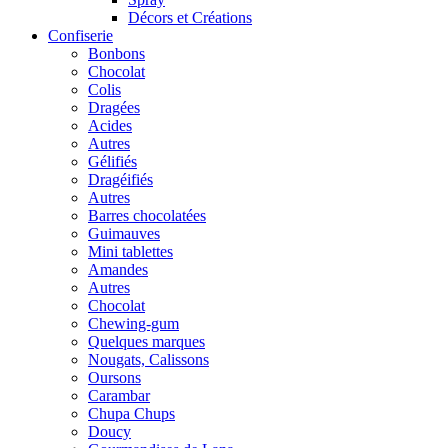
Décors et Créations
Confiserie
Bonbons
Chocolat
Colis
Dragées
Acides
Autres
Gélifiés
Dragéifiés
Autres
Barres chocolatées
Guimauves
Mini tablettes
Amandes
Autres
Chocolat
Chewing-gum
Quelques marques
Nougats, Calissons
Oursons
Carambar
Chupa Chups
Doucy