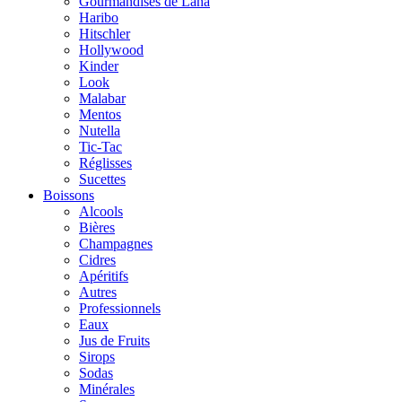
Gourmandises de Lana
Haribo
Hitschler
Hollywood
Kinder
Look
Malabar
Mentos
Nutella
Tic-Tac
Réglisses
Sucettes
Boissons
Alcools
Bières
Champagnes
Cidres
Apéritifs
Autres
Professionnels
Eaux
Jus de Fruits
Sirops
Sodas
Minérales