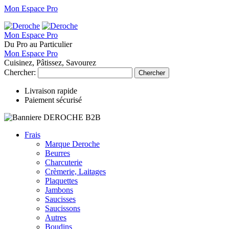
Mon Espace Pro
Mon Espace Pro
Du Pro au Particulier
Mon Espace Pro
Cuisinez, Pâtissez, Savourez
Chercher:
Chercher
Livraison rapide
Paiement sécurisé
Frais
Marque Deroche
Beurres
Charcuterie
Crèmerie, Laitages
Plaquettes
Jambons
Saucisses
Saucissons
Autres
Boudins