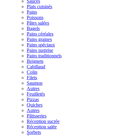
Sauces
Plats cuisinés
Pains
Poissons
Pâtes salées
Bagels
Pains céréales
Pains graines
Pains spéciaux
Pains surprise
Pains traditionnels
Beignets
Cabillaud
Colin
Filets
Saumon
Autres
Feuilletés
Pizzas
Quiches
Autres
Pâtisseries
Réception sucrée
Réception salée
Sorbets