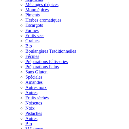
Mélanges d'épices
Mono épices
Piments
Herbes aromatiques
Escargots
Farines
Fruits secs
Graines
Bio
Boulangères Traditionnelles
Fécules
Préparations Pâtisseries
Préparations Pains
Sans Gluten
Spéciales
Amandes
Autres noix
Autres
Fruits séchés
Noisettes
Noix
Pistaches
Autres
Bio
Mélanges