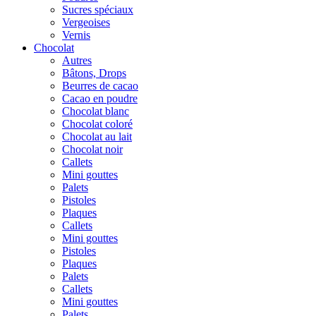
Sucres spéciaux
Vergeoises
Vernis
Chocolat
Autres
Bâtons, Drops
Beurres de cacao
Cacao en poudre
Chocolat blanc
Chocolat coloré
Chocolat au lait
Chocolat noir
Callets
Mini gouttes
Palets
Pistoles
Plaques
Callets
Mini gouttes
Pistoles
Plaques
Palets
Callets
Mini gouttes
Palets