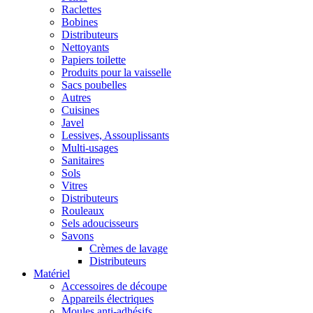
Raclettes
Bobines
Distributeurs
Nettoyants
Papiers toilette
Produits pour la vaisselle
Sacs poubelles
Autres
Cuisines
Javel
Lessives, Assouplissants
Multi-usages
Sanitaires
Sols
Vitres
Distributeurs
Rouleaux
Sels adoucisseurs
Savons
Crèmes de lavage
Distributeurs
Matériel
Accessoires de découpe
Appareils électriques
Moules anti-adhésifs