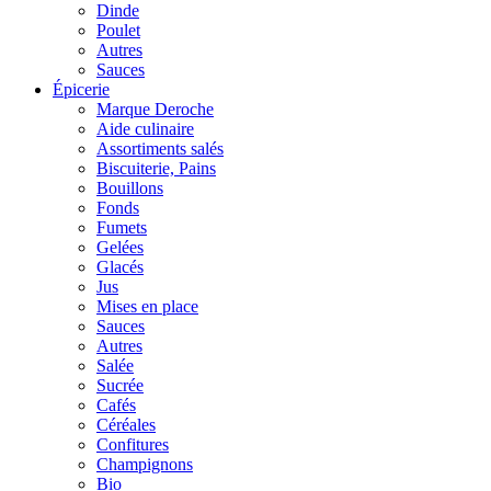
Dinde
Poulet
Autres
Sauces
Épicerie
Marque Deroche
Aide culinaire
Assortiments salés
Biscuiterie, Pains
Bouillons
Fonds
Fumets
Gelées
Glacés
Jus
Mises en place
Sauces
Autres
Salée
Sucrée
Cafés
Céréales
Confitures
Champignons
Bio