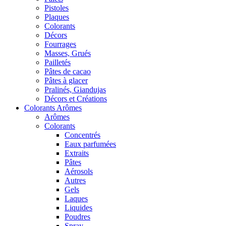
Pistoles
Plaques
Colorants
Décors
Fourrages
Masses, Grués
Pailletés
Pâtes de cacao
Pâtes à glacer
Pralinés, Giandujas
Décors et Créations
Colorants Arômes
Arômes
Colorants
Concentrés
Eaux parfumées
Extraits
Pâtes
Aérosols
Autres
Gels
Laques
Liquides
Poudres
Spray