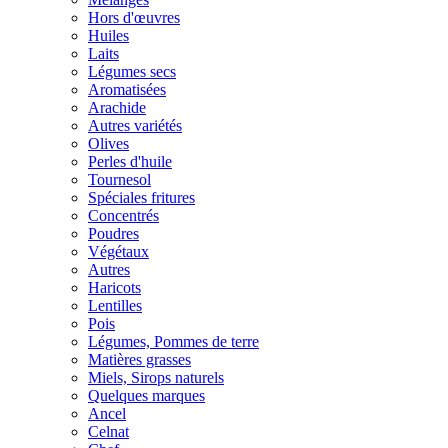
Hors d'œuvres
Huiles
Laits
Légumes secs
Aromatisées
Arachide
Autres variétés
Olives
Perles d'huile
Tournesol
Spéciales fritures
Concentrés
Poudres
Végétaux
Autres
Haricots
Lentilles
Pois
Légumes, Pommes de terre
Matières grasses
Miels, Sirops naturels
Quelques marques
Ancel
Celnat