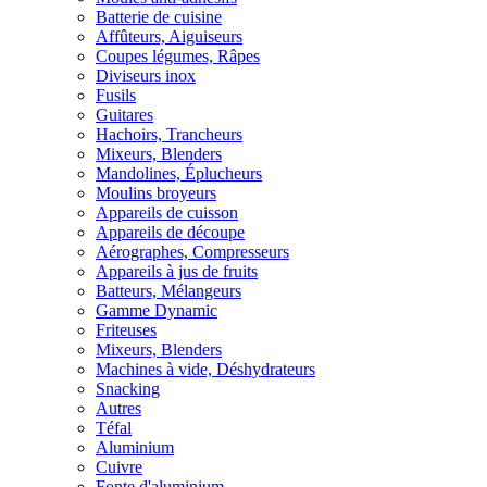
Batterie de cuisine
Affûteurs, Aiguiseurs
Coupes légumes, Râpes
Diviseurs inox
Fusils
Guitares
Hachoirs, Trancheurs
Mixeurs, Blenders
Mandolines, Éplucheurs
Moulins broyeurs
Appareils de cuisson
Appareils de découpe
Aérographes, Compresseurs
Appareils à jus de fruits
Batteurs, Mélangeurs
Gamme Dynamic
Friteuses
Mixeurs, Blenders
Machines à vide, Déshydrateurs
Snacking
Autres
Téfal
Aluminium
Cuivre
Fonte d'aluminium