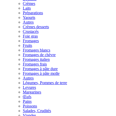
Crèmes
Laits
Préparations
Yaourts
Autres
Crèmes desserts
Crustacés
Foie gras
Fromages
Fruits
Fromages blancs
Fromages de chèvre
Fromages italien
Fromages frais
Fromages à pâte dure
Fromages à pâte molle
Autres
Légumes, Pommes de terre
Levures
Margarines
Œufs
Pains
Poissons
Salades, Crudités
Viandes