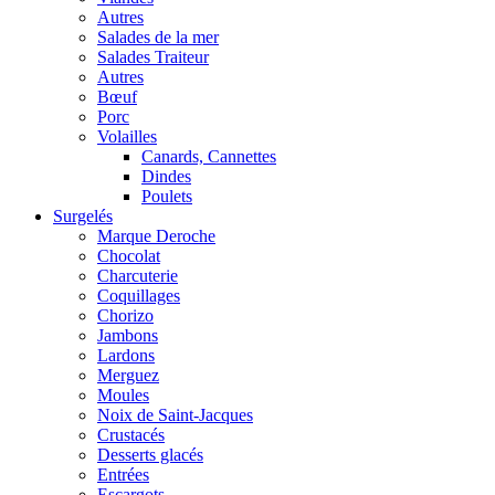
Autres
Salades de la mer
Salades Traiteur
Autres
Bœuf
Porc
Volailles
Canards, Cannettes
Dindes
Poulets
Surgelés
Marque Deroche
Chocolat
Charcuterie
Coquillages
Chorizo
Jambons
Lardons
Merguez
Moules
Noix de Saint-Jacques
Crustacés
Desserts glacés
Entrées
Escargots