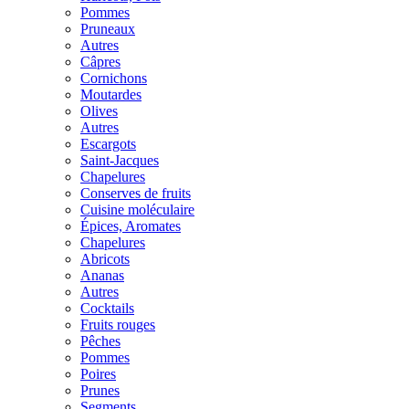
Pommes
Pruneaux
Autres
Câpres
Cornichons
Moutardes
Olives
Autres
Escargots
Saint-Jacques
Chapelures
Conserves de fruits
Cuisine moléculaire
Épices, Aromates
Chapelures
Abricots
Ananas
Autres
Cocktails
Fruits rouges
Pêches
Pommes
Poires
Prunes
Segments