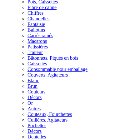
Pots, Caissettes
Fibre de canne
Chiffres
Chandelles
Fantaisie
Ballotins
Carrés rainés
Macarons
Pâtissières
Traiteur
Bâtonnets, Piques en bois
Caissettes
Consommable pour emballage
Couverts, Agitateurs
Blanc
Brun
Couleurs
Décors
Or
Autres
Couteaux, Fourchettes
Cuillères, Agitateurs
Pochettes
Décors
Dentelles