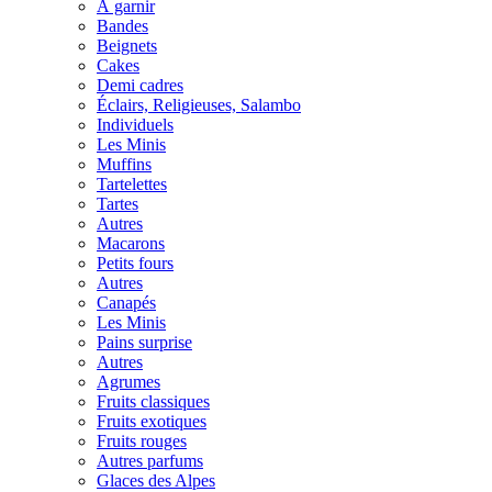
À garnir
Bandes
Beignets
Cakes
Demi cadres
Éclairs, Religieuses, Salambo
Individuels
Les Minis
Muffins
Tartelettes
Tartes
Autres
Macarons
Petits fours
Autres
Canapés
Les Minis
Pains surprise
Autres
Agrumes
Fruits classiques
Fruits exotiques
Fruits rouges
Autres parfums
Glaces des Alpes