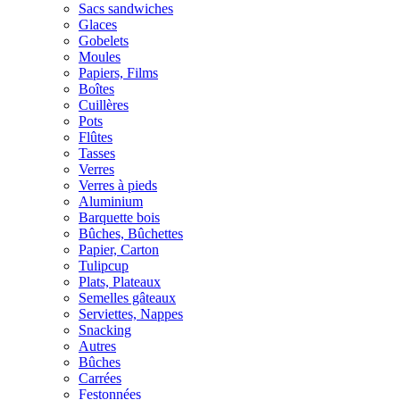
Sacs sandwiches
Glaces
Gobelets
Moules
Papiers, Films
Boîtes
Cuillères
Pots
Flûtes
Tasses
Verres
Verres à pieds
Aluminium
Barquette bois
Bûches, Bûchettes
Papier, Carton
Tulipcup
Plats, Plateaux
Semelles gâteaux
Serviettes, Nappes
Snacking
Autres
Bûches
Carrées
Festonnées