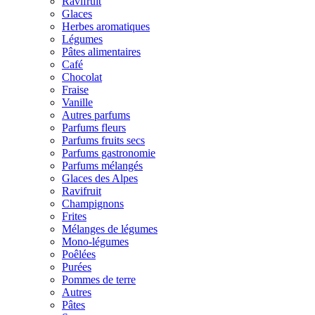
Ravifruit
Glaces
Herbes aromatiques
Légumes
Pâtes alimentaires
Café
Chocolat
Fraise
Vanille
Autres parfums
Parfums fleurs
Parfums fruits secs
Parfums gastronomie
Parfums mélangés
Glaces des Alpes
Ravifruit
Champignons
Frites
Mélanges de légumes
Mono-légumes
Poêlées
Purées
Pommes de terre
Autres
Pâtes