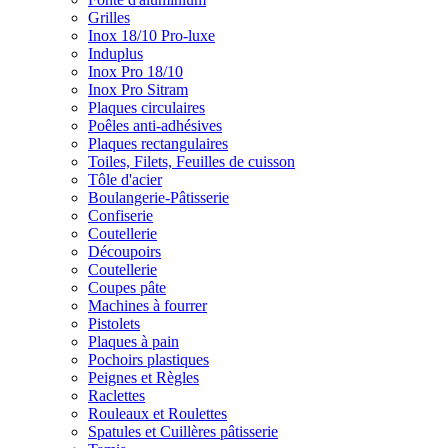
Grilles
Inox 18/10 Pro-luxe
Induplus
Inox Pro 18/10
Inox Pro Sitram
Plaques circulaires
Poêles anti-adhésives
Plaques rectangulaires
Toiles, Filets, Feuilles de cuisson
Tôle d'acier
Boulangerie-Pâtisserie
Confiserie
Coutellerie
Découpoirs
Coutellerie
Coupes pâte
Machines à fourrer
Pistolets
Plaques à pain
Pochoirs plastiques
Peignes et Règles
Raclettes
Rouleaux et Roulettes
Spatules et Cuillères pâtisserie