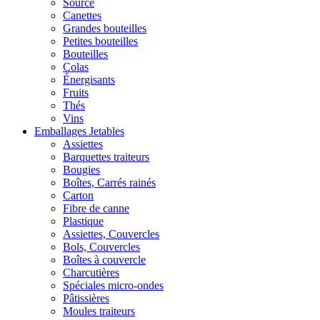
Source
Canettes
Grandes bouteilles
Petites bouteilles
Bouteilles
Colas
Énergisants
Fruits
Thés
Vins
Emballages Jetables
Assiettes
Barquettes traiteurs
Bougies
Boîtes, Carrés rainés
Carton
Fibre de canne
Plastique
Assiettes, Couvercles
Bols, Couvercles
Boîtes à couvercle
Charcutières
Spéciales micro-ondes
Pâtissières
Moules traiteurs