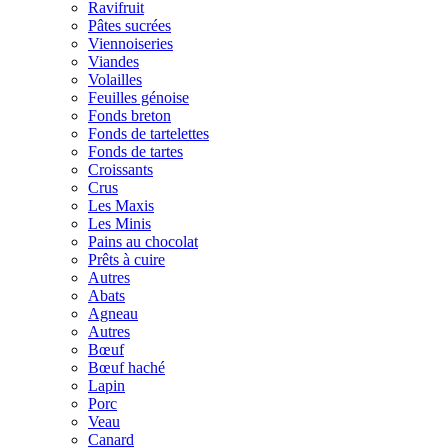
Ravifruit
Pâtes sucrées
Viennoiseries
Viandes
Volailles
Feuilles génoise
Fonds breton
Fonds de tartelettes
Fonds de tartes
Croissants
Crus
Les Maxis
Les Minis
Pains au chocolat
Prêts à cuire
Autres
Abats
Agneau
Autres
Bœuf
Bœuf haché
Lapin
Porc
Veau
Canard