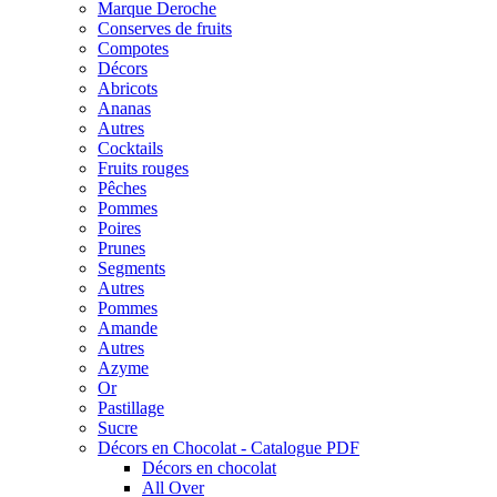
Marque Deroche
Conserves de fruits
Compotes
Décors
Abricots
Ananas
Autres
Cocktails
Fruits rouges
Pêches
Pommes
Poires
Prunes
Segments
Autres
Pommes
Amande
Autres
Azyme
Or
Pastillage
Sucre
Décors en Chocolat - Catalogue PDF
Décors en chocolat
All Over