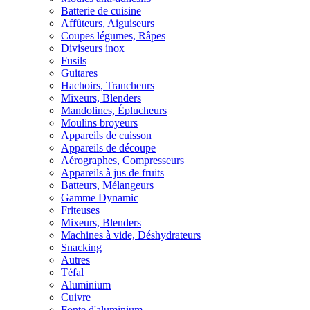
Batterie de cuisine
Affûteurs, Aiguiseurs
Coupes légumes, Râpes
Diviseurs inox
Fusils
Guitares
Hachoirs, Trancheurs
Mixeurs, Blenders
Mandolines, Éplucheurs
Moulins broyeurs
Appareils de cuisson
Appareils de découpe
Aérographes, Compresseurs
Appareils à jus de fruits
Batteurs, Mélangeurs
Gamme Dynamic
Friteuses
Mixeurs, Blenders
Machines à vide, Déshydrateurs
Snacking
Autres
Téfal
Aluminium
Cuivre
Fonte d'aluminium