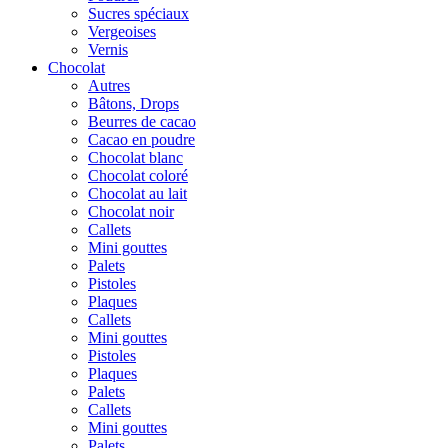
Sucres spéciaux
Vergeoises
Vernis
Chocolat
Autres
Bâtons, Drops
Beurres de cacao
Cacao en poudre
Chocolat blanc
Chocolat coloré
Chocolat au lait
Chocolat noir
Callets
Mini gouttes
Palets
Pistoles
Plaques
Callets
Mini gouttes
Pistoles
Plaques
Palets
Callets
Mini gouttes
Palets