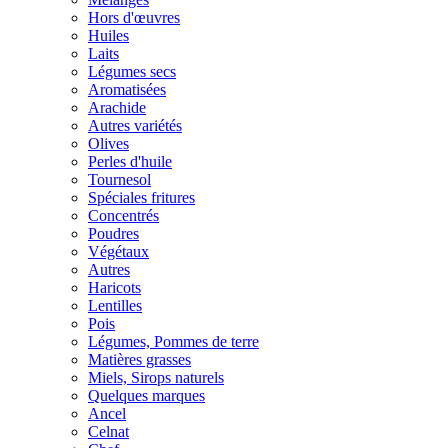
Hors d'œuvres
Huiles
Laits
Légumes secs
Aromatisées
Arachide
Autres variétés
Olives
Perles d'huile
Tournesol
Spéciales fritures
Concentrés
Poudres
Végétaux
Autres
Haricots
Lentilles
Pois
Légumes, Pommes de terre
Matières grasses
Miels, Sirops naturels
Quelques marques
Ancel
Celnat