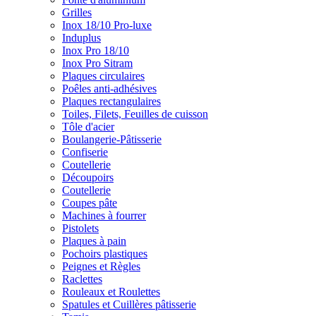
Grilles
Inox 18/10 Pro-luxe
Induplus
Inox Pro 18/10
Inox Pro Sitram
Plaques circulaires
Poêles anti-adhésives
Plaques rectangulaires
Toiles, Filets, Feuilles de cuisson
Tôle d'acier
Boulangerie-Pâtisserie
Confiserie
Coutellerie
Découpoirs
Coutellerie
Coupes pâte
Machines à fourrer
Pistolets
Plaques à pain
Pochoirs plastiques
Peignes et Règles
Raclettes
Rouleaux et Roulettes
Spatules et Cuillères pâtisserie