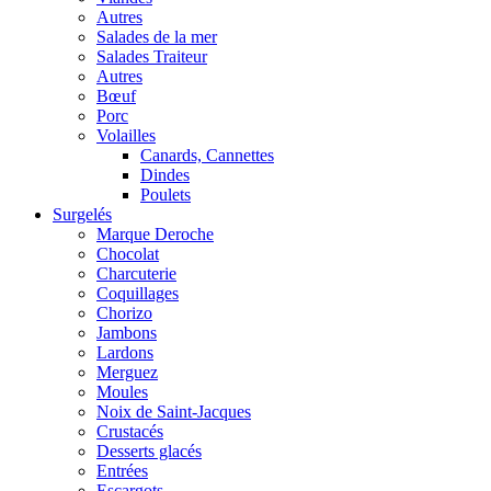
Autres
Salades de la mer
Salades Traiteur
Autres
Bœuf
Porc
Volailles
Canards, Cannettes
Dindes
Poulets
Surgelés
Marque Deroche
Chocolat
Charcuterie
Coquillages
Chorizo
Jambons
Lardons
Merguez
Moules
Noix de Saint-Jacques
Crustacés
Desserts glacés
Entrées
Escargots