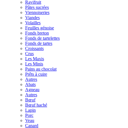
Ravifruit
Pâtes sucrées
Viennoiseries
Viandes
Volailles
Feuilles génoise
Fonds breton
Fonds de tartelettes
Fonds de tartes
Croissants
Crus
Les Maxis
Les Minis
Pains au chocolat
Prêts à cuire
Autres
Abats
Agneau
Autres
Bœuf
Bœuf haché
Lapin
Porc
Veau
Canard