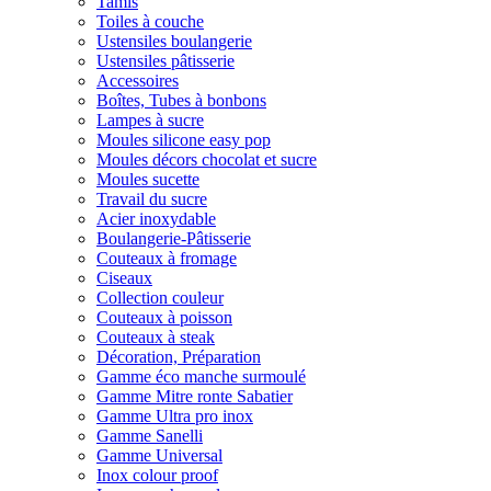
Tamis
Toiles à couche
Ustensiles boulangerie
Ustensiles pâtisserie
Accessoires
Boîtes, Tubes à bonbons
Lampes à sucre
Moules silicone easy pop
Moules décors chocolat et sucre
Moules sucette
Travail du sucre
Acier inoxydable
Boulangerie-Pâtisserie
Couteaux à fromage
Ciseaux
Collection couleur
Couteaux à poisson
Couteaux à steak
Décoration, Préparation
Gamme éco manche surmoulé
Gamme Mitre ronte Sabatier
Gamme Ultra pro inox
Gamme Sanelli
Gamme Universal
Inox colour proof