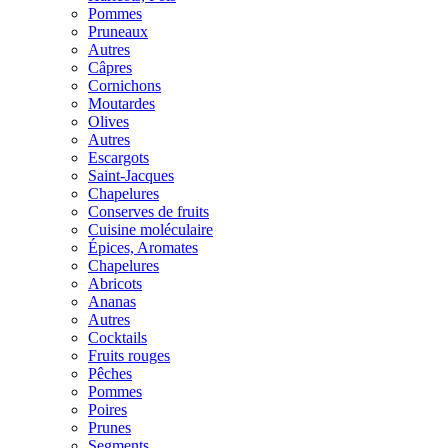
Pommes
Pruneaux
Autres
Câpres
Cornichons
Moutardes
Olives
Autres
Escargots
Saint-Jacques
Chapelures
Conserves de fruits
Cuisine moléculaire
Épices, Aromates
Chapelures
Abricots
Ananas
Autres
Cocktails
Fruits rouges
Pêches
Pommes
Poires
Prunes
Segments