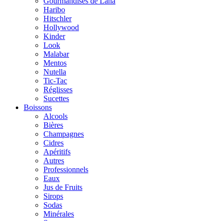
Gourmandises de Lana
Haribo
Hitschler
Hollywood
Kinder
Look
Malabar
Mentos
Nutella
Tic-Tac
Réglisses
Sucettes
Boissons
Alcools
Bières
Champagnes
Cidres
Apéritifs
Autres
Professionnels
Eaux
Jus de Fruits
Sirops
Sodas
Minérales