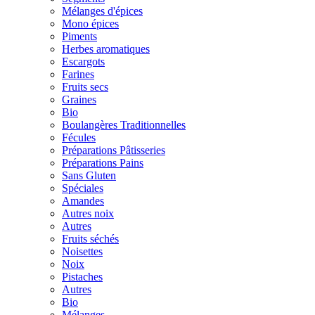
Mélanges d'épices
Mono épices
Piments
Herbes aromatiques
Escargots
Farines
Fruits secs
Graines
Bio
Boulangères Traditionnelles
Fécules
Préparations Pâtisseries
Préparations Pains
Sans Gluten
Spéciales
Amandes
Autres noix
Autres
Fruits séchés
Noisettes
Noix
Pistaches
Autres
Bio
Mélanges