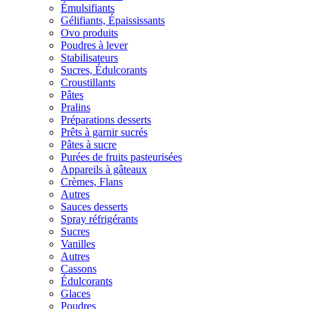
Émulsifiants
Gélifiants, Épaississants
Ovo produits
Poudres à lever
Stabilisateurs
Sucres, Édulcorants
Croustillants
Pâtes
Pralins
Préparations desserts
Prêts à garnir sucrés
Pâtes à sucre
Purées de fruits pasteurisées
Appareils à gâteaux
Crèmes, Flans
Autres
Sauces desserts
Spray réfrigérants
Sucres
Vanilles
Autres
Cassons
Édulcorants
Glaces
Poudres