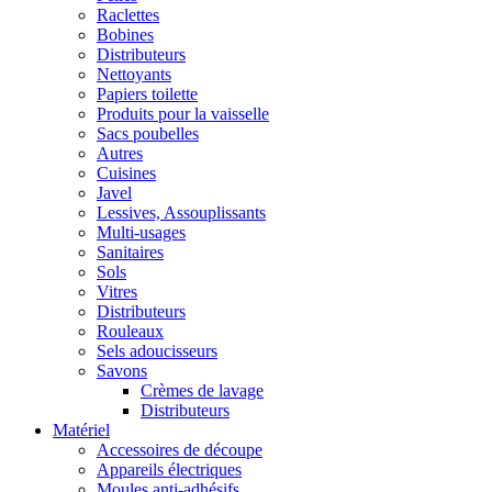
Raclettes
Bobines
Distributeurs
Nettoyants
Papiers toilette
Produits pour la vaisselle
Sacs poubelles
Autres
Cuisines
Javel
Lessives, Assouplissants
Multi-usages
Sanitaires
Sols
Vitres
Distributeurs
Rouleaux
Sels adoucisseurs
Savons
Crèmes de lavage
Distributeurs
Matériel
Accessoires de découpe
Appareils électriques
Moules anti-adhésifs