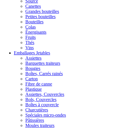
Source
Canettes
Grandes bouteilles
Petites bouteilles
Bouteilles
Colas
Énergisants
Fruits
Thés
Vins
Emballages Jetables
Assiettes
Barquettes traiteurs
Bougies
Boîtes, Carrés rainés
Carton
Fibre de canne
Plastique
Assiettes, Couvercles
Bols, Couvercles
Boîtes à couvercle
Charcutières
Spéciales micro-ondes
Pâtissières
Moules traiteurs