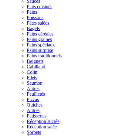
Sauces
Plats cuisinés
Pains
Poissons
Pâtes salées
Bagels
Pains céréales
Pains graines
Pains spéciaux
Pains surprise
Pains traditionnels
Beignets
Cabillaud
Colin
Filets
Saumon
Autres
Feuilletés
Pizzas
Quiches
Autres
Pâtisseries
Réception sucrée
Réception salée
Sorbets