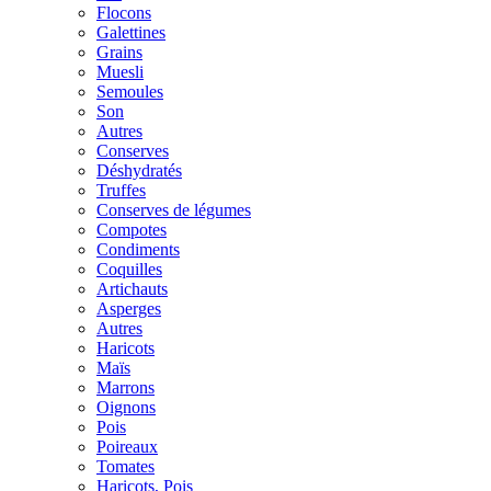
Flocons
Galettines
Grains
Muesli
Semoules
Son
Autres
Conserves
Déshydratés
Truffes
Conserves de légumes
Compotes
Condiments
Coquilles
Artichauts
Asperges
Autres
Haricots
Maïs
Marrons
Oignons
Pois
Poireaux
Tomates
Haricots, Pois