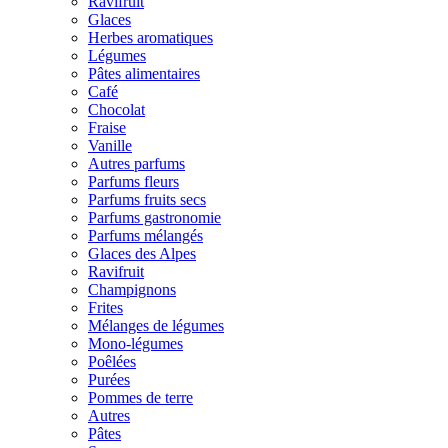
Ravifruit
Glaces
Herbes aromatiques
Légumes
Pâtes alimentaires
Café
Chocolat
Fraise
Vanille
Autres parfums
Parfums fleurs
Parfums fruits secs
Parfums gastronomie
Parfums mélangés
Glaces des Alpes
Ravifruit
Champignons
Frites
Mélanges de légumes
Mono-légumes
Poêlées
Purées
Pommes de terre
Autres
Pâtes