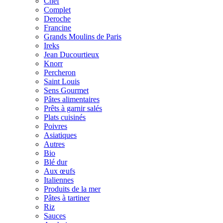
Chef
Complet
Deroche
Francine
Grands Moulins de Paris
Ireks
Jean Ducourtieux
Knorr
Percheron
Saint Louis
Sens Gourmet
Pâtes alimentaires
Prêts à garnir salés
Plats cuisinés
Poivres
Asiatiques
Autres
Bio
Blé dur
Aux œufs
Italiennes
Produits de la mer
Pâtes à tartiner
Riz
Sauces