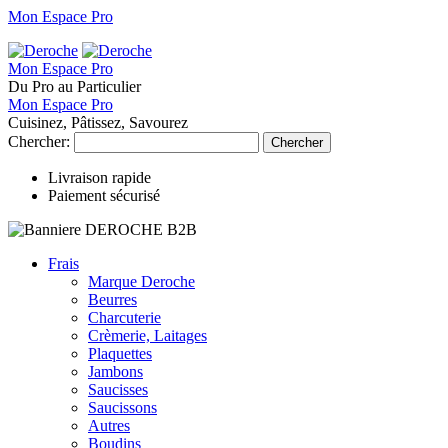
Mon Espace Pro
Mon Espace Pro
Du Pro au Particulier
Mon Espace Pro
Cuisinez, Pâtissez, Savourez
Chercher:
Chercher
Livraison rapide
Paiement sécurisé
Frais
Marque Deroche
Beurres
Charcuterie
Crèmerie, Laitages
Plaquettes
Jambons
Saucisses
Saucissons
Autres
Boudins