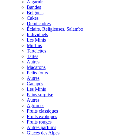
À garnir
Bandes
Beignets
Cakes
Demi cadres
Éclairs, Religieuses, Salambo
Individuels
Les Minis
Muffins
Tartelettes
Tartes
Autres
Macarons
Petits fours
Autres
Canapés
Les Minis
Pains surprise
Autres
Agrumes
Fruits classiques
Fruits exotiques
Fruits rouges
Autres parfums
Glaces des Alpes