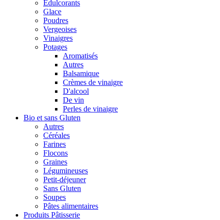
Édulcorants
Glace
Poudres
Vergeoises
Vinaigres
Potages
Aromatisés
Autres
Balsamique
Crèmes de vinaigre
D'alcool
De vin
Perles de vinaigre
Bio et sans Gluten
Autres
Céréales
Farines
Flocons
Graines
Légumineuses
Petit-déjeuner
Sans Gluten
Soupes
Pâtes alimentaires
Produits Pâtisserie