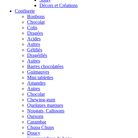
Décors et Créations
Confiserie
Bonbons
Chocolat
Colis
Dragées
Acides
Autres
Gélifiés
Dragéifiés
Autres
Barres chocolatées
Guimauves
Mini tablettes
Amandes
Autres
Chocolat
Chewing-gum
Quelques marques
Nougats, Calissons
Oursons
Carambar
Chupa Chups
Doucy