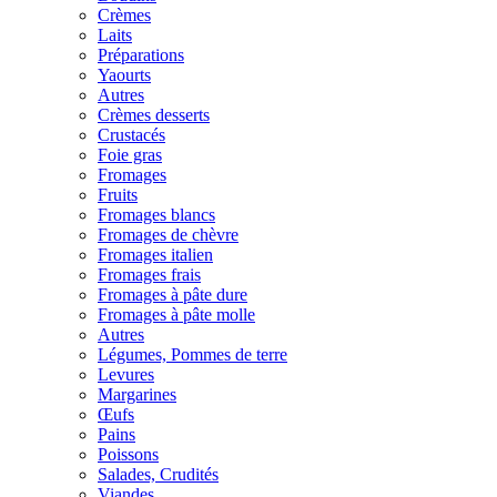
Crèmes
Laits
Préparations
Yaourts
Autres
Crèmes desserts
Crustacés
Foie gras
Fromages
Fruits
Fromages blancs
Fromages de chèvre
Fromages italien
Fromages frais
Fromages à pâte dure
Fromages à pâte molle
Autres
Légumes, Pommes de terre
Levures
Margarines
Œufs
Pains
Poissons
Salades, Crudités
Viandes