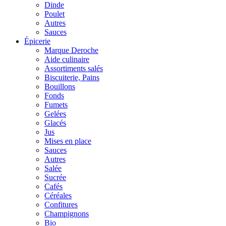
Dinde
Poulet
Autres
Sauces
Épicerie
Marque Deroche
Aide culinaire
Assortiments salés
Biscuiterie, Pains
Bouillons
Fonds
Fumets
Gelées
Glacés
Jus
Mises en place
Sauces
Autres
Salée
Sucrée
Cafés
Céréales
Confitures
Champignons
Bio