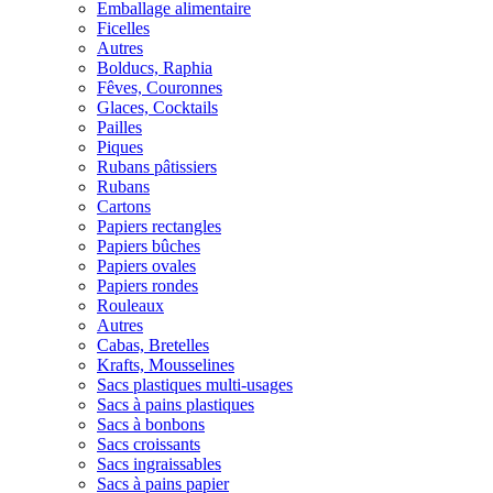
Emballage alimentaire
Ficelles
Autres
Bolducs, Raphia
Fêves, Couronnes
Glaces, Cocktails
Pailles
Piques
Rubans pâtissiers
Rubans
Cartons
Papiers rectangles
Papiers bûches
Papiers ovales
Papiers rondes
Rouleaux
Autres
Cabas, Bretelles
Krafts, Mousselines
Sacs plastiques multi-usages
Sacs à pains plastiques
Sacs à bonbons
Sacs croissants
Sacs ingraissables
Sacs à pains papier