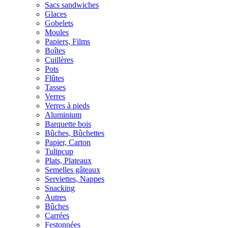
Sacs sandwiches
Glaces
Gobelets
Moules
Papiers, Films
Boîtes
Cuillères
Pots
Flûtes
Tasses
Verres
Verres à pieds
Aluminium
Barquette bois
Bûches, Bûchettes
Papier, Carton
Tulipcup
Plats, Plateaux
Semelles gâteaux
Serviettes, Nappes
Snacking
Autres
Bûches
Carrées
Festonnées