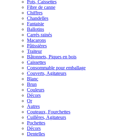
Pots, Caissettes
Fibre de canne
Chiffres
Chandelles
Fantaisie
Ballotins
Carrés rainés
Macarons
Pâtissières
Traiteur
Bâtonnets, Piques en bois
Caissettes
Consommable pour emballage
Couverts, Agitateurs
Blanc
Brun
Couleurs
Décors
Or
Autres
Couteaux, Fourchettes
Cuillères, Agitateurs
Pochettes
Décors
Dentelles