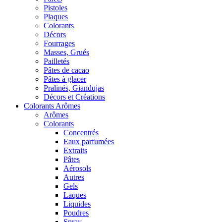
Pistoles
Plaques
Colorants
Décors
Fourrages
Masses, Grués
Pailletés
Pâtes de cacao
Pâtes à glacer
Pralinés, Giandujas
Décors et Créations
Colorants Arômes
Arômes
Colorants
Concentrés
Eaux parfumées
Extraits
Pâtes
Aérosols
Autres
Gels
Laques
Liquides
Poudres
Spray