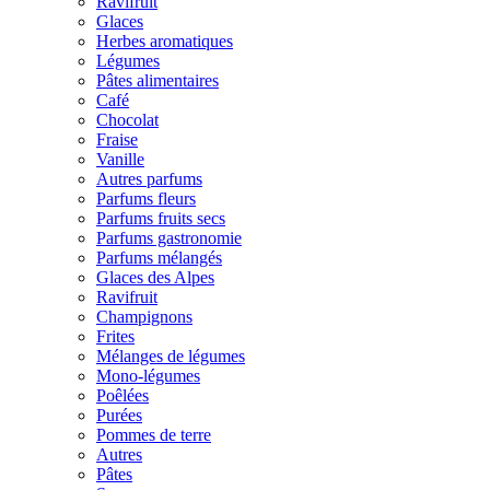
Ravifruit
Glaces
Herbes aromatiques
Légumes
Pâtes alimentaires
Café
Chocolat
Fraise
Vanille
Autres parfums
Parfums fleurs
Parfums fruits secs
Parfums gastronomie
Parfums mélangés
Glaces des Alpes
Ravifruit
Champignons
Frites
Mélanges de légumes
Mono-légumes
Poêlées
Purées
Pommes de terre
Autres
Pâtes