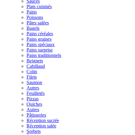
Sauces
Plats cuisinés
Pains
Poissons
Pâtes salées
Bagels
Pains céréales
Pains graines
Pains spéciaux
Pains surprise
Pains traditionnels
Beignets
Cabillaud
Colin
Filets
Saumon
Autres
Feuilletés
Pizzas
Quiches
Autres
Pâtisseries
Réception sucrée
Réception salée
Sorbets