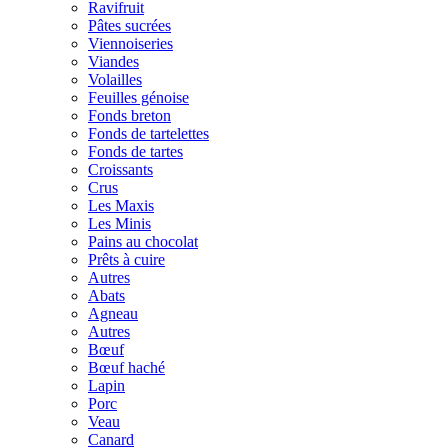
Ravifruit
Pâtes sucrées
Viennoiseries
Viandes
Volailles
Feuilles génoise
Fonds breton
Fonds de tartelettes
Fonds de tartes
Croissants
Crus
Les Maxis
Les Minis
Pains au chocolat
Prêts à cuire
Autres
Abats
Agneau
Autres
Bœuf
Bœuf haché
Lapin
Porc
Veau
Canard