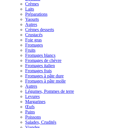
Crèmes
Laits
Préparations
Yaourts
Autres
Crèmes desserts
Crustacés
Foie gras
Fromages
Fruits
Fromages blancs
Fromages de chèvre
Fromages italien
Fromages frais
Fromages à pâte dure
Fromages à pâte molle
Autres
Légumes, Pommes de terre
Levures
Margarines
Œufs
Pains
Poissons
Salades, Crudités
Viandes