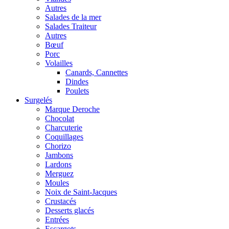
Autres
Salades de la mer
Salades Traiteur
Autres
Bœuf
Porc
Volailles
Canards, Cannettes
Dindes
Poulets
Surgelés
Marque Deroche
Chocolat
Charcuterie
Coquillages
Chorizo
Jambons
Lardons
Merguez
Moules
Noix de Saint-Jacques
Crustacés
Desserts glacés
Entrées
Escargots