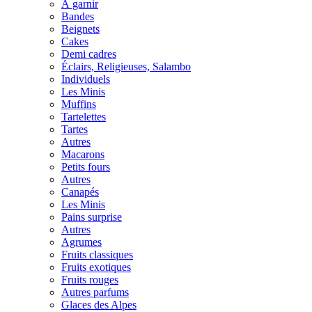
À garnir
Bandes
Beignets
Cakes
Demi cadres
Éclairs, Religieuses, Salambo
Individuels
Les Minis
Muffins
Tartelettes
Tartes
Autres
Macarons
Petits fours
Autres
Canapés
Les Minis
Pains surprise
Autres
Agrumes
Fruits classiques
Fruits exotiques
Fruits rouges
Autres parfums
Glaces des Alpes