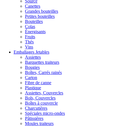
Source
Canettes
Grandes bouteilles
Petites bouteilles
Bouteilles
Colas
Énergisants
Fruits
Thés
Vins
Emballages Jetables
Assiettes
Barquettes traiteurs
Bougies
Boîtes, Carrés rainés
Carton
Fibre de canne
Plastique
Assiettes, Couvercles
Bols, Couvercles
Boîtes à couvercle
Charcutières
Spéciales micro-ondes
Pâtissières
Moules traiteurs