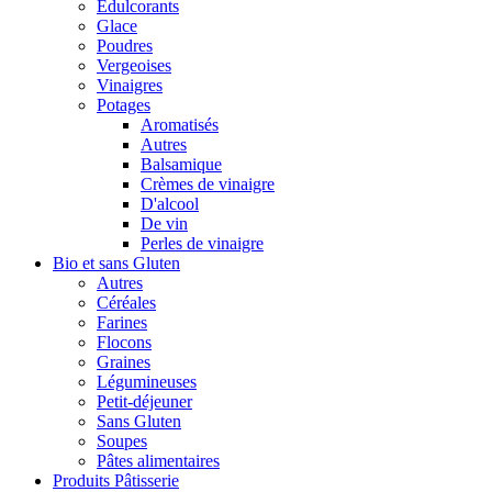
Édulcorants
Glace
Poudres
Vergeoises
Vinaigres
Potages
Aromatisés
Autres
Balsamique
Crèmes de vinaigre
D'alcool
De vin
Perles de vinaigre
Bio et sans Gluten
Autres
Céréales
Farines
Flocons
Graines
Légumineuses
Petit-déjeuner
Sans Gluten
Soupes
Pâtes alimentaires
Produits Pâtisserie