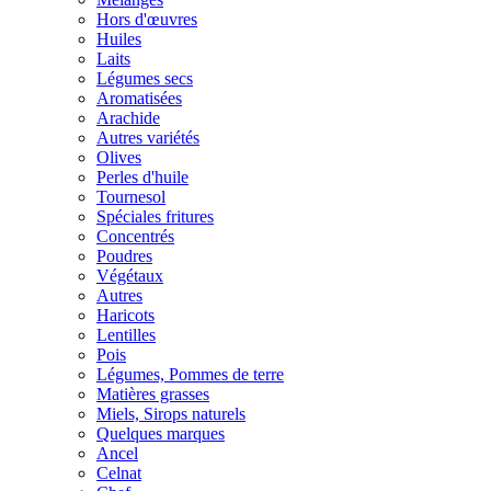
Hors d'œuvres
Huiles
Laits
Légumes secs
Aromatisées
Arachide
Autres variétés
Olives
Perles d'huile
Tournesol
Spéciales fritures
Concentrés
Poudres
Végétaux
Autres
Haricots
Lentilles
Pois
Légumes, Pommes de terre
Matières grasses
Miels, Sirops naturels
Quelques marques
Ancel
Celnat