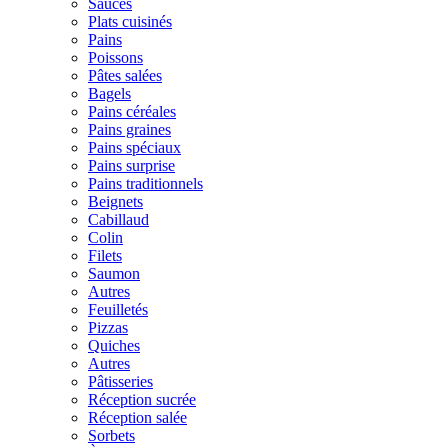
Sauces
Plats cuisinés
Pains
Poissons
Pâtes salées
Bagels
Pains céréales
Pains graines
Pains spéciaux
Pains surprise
Pains traditionnels
Beignets
Cabillaud
Colin
Filets
Saumon
Autres
Feuilletés
Pizzas
Quiches
Autres
Pâtisseries
Réception sucrée
Réception salée
Sorbets