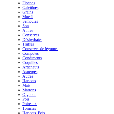
Flocons
Galettines
Grains
Muesli
Semoules
Son
Autres
Conserves
Déshydratés
Truffes
Conserves de légumes
Compotes
Condiments
Coquilles
Artichauts
Asperges
Autres
Haricots
Maïs
Marrons
Oignons
Pois
Poireaux
Tomates
Haricots, Pois