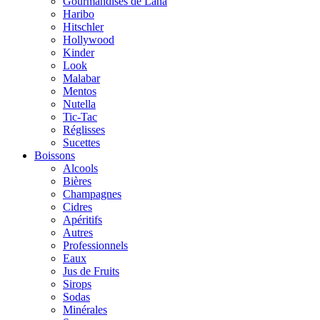
Gourmandises de Lana
Haribo
Hitschler
Hollywood
Kinder
Look
Malabar
Mentos
Nutella
Tic-Tac
Réglisses
Sucettes
Boissons
Alcools
Bières
Champagnes
Cidres
Apéritifs
Autres
Professionnels
Eaux
Jus de Fruits
Sirops
Sodas
Minérales