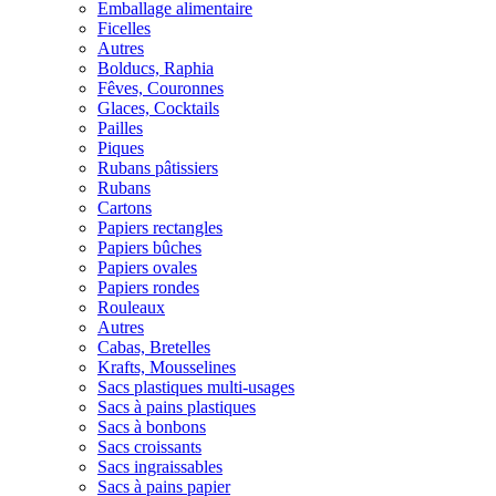
Emballage alimentaire
Ficelles
Autres
Bolducs, Raphia
Fêves, Couronnes
Glaces, Cocktails
Pailles
Piques
Rubans pâtissiers
Rubans
Cartons
Papiers rectangles
Papiers bûches
Papiers ovales
Papiers rondes
Rouleaux
Autres
Cabas, Bretelles
Krafts, Mousselines
Sacs plastiques multi-usages
Sacs à pains plastiques
Sacs à bonbons
Sacs croissants
Sacs ingraissables
Sacs à pains papier