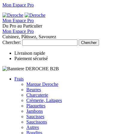
Mon Espace Pro
Mon Espace Pro
Du Pro au Particulier
Mon Espace Pro
Cuisinez, Pâtissez, Savourez
Chercher:
Chercher
Livraison rapide
Paiement sécurisé
Frais
Marque Deroche
Beurres
Charcuterie
Crèmerie, Laitages
Plaquettes
Jambons
Saucisses
Saucissons
Autres
Boudins