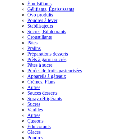
Émulsifiants
Gélifiants, Épaississants
Ovo produits
Poudres à lever
Stabilisateurs
Sucres, Édulcorants
Croustillants
Pâtes
Pralins
Préparations desserts
Prêts à garnir sucrés
Pâtes à sucre
Purées de fruits pasteurisées
Appareils à gâteaux
Crèmes, Flans
Autres
Sauces desserts
Spray réfrigérants
Sucres
Vanilles
Autres
Cassons
Édulcorants
Glaces
Poudres