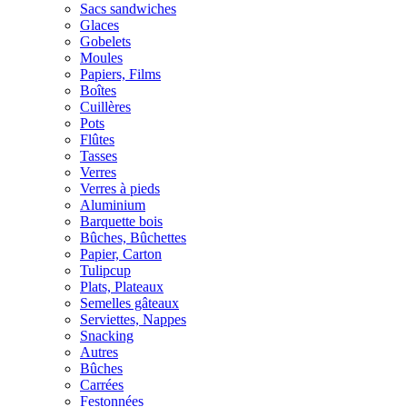
Sacs sandwiches
Glaces
Gobelets
Moules
Papiers, Films
Boîtes
Cuillères
Pots
Flûtes
Tasses
Verres
Verres à pieds
Aluminium
Barquette bois
Bûches, Bûchettes
Papier, Carton
Tulipcup
Plats, Plateaux
Semelles gâteaux
Serviettes, Nappes
Snacking
Autres
Bûches
Carrées
Festonnées