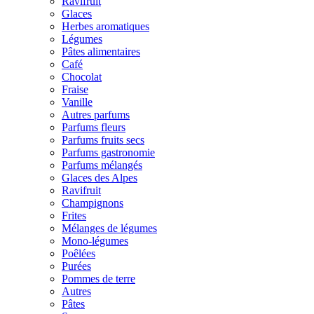
Ravifruit
Glaces
Herbes aromatiques
Légumes
Pâtes alimentaires
Café
Chocolat
Fraise
Vanille
Autres parfums
Parfums fleurs
Parfums fruits secs
Parfums gastronomie
Parfums mélangés
Glaces des Alpes
Ravifruit
Champignons
Frites
Mélanges de légumes
Mono-légumes
Poêlées
Purées
Pommes de terre
Autres
Pâtes