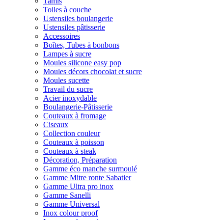
Tamis
Toiles à couche
Ustensiles boulangerie
Ustensiles pâtisserie
Accessoires
Boîtes, Tubes à bonbons
Lampes à sucre
Moules silicone easy pop
Moules décors chocolat et sucre
Moules sucette
Travail du sucre
Acier inoxydable
Boulangerie-Pâtisserie
Couteaux à fromage
Ciseaux
Collection couleur
Couteaux à poisson
Couteaux à steak
Décoration, Préparation
Gamme éco manche surmoulé
Gamme Mitre ronte Sabatier
Gamme Ultra pro inox
Gamme Sanelli
Gamme Universal
Inox colour proof