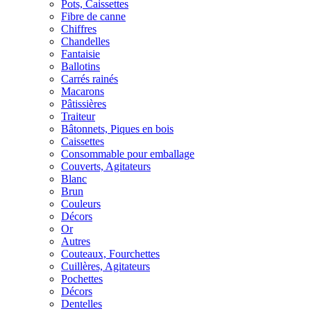
Pots, Caissettes
Fibre de canne
Chiffres
Chandelles
Fantaisie
Ballotins
Carrés rainés
Macarons
Pâtissières
Traiteur
Bâtonnets, Piques en bois
Caissettes
Consommable pour emballage
Couverts, Agitateurs
Blanc
Brun
Couleurs
Décors
Or
Autres
Couteaux, Fourchettes
Cuillères, Agitateurs
Pochettes
Décors
Dentelles