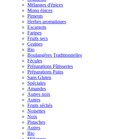
Mélanges d'épices
Mono épices
Piments
Herbes aromatiques
Escargots
Farines
Fruits secs
Graines
Bio
Boulangères Traditionnelles
Fécules
Préparations Pâtisseries
Préparations Pains
Sans Gluten
Spéciales
Amandes
Autres noix
Autres
Fruits séchés
Noisettes
Noix
Pistaches
Autres
Bio
Mélanges