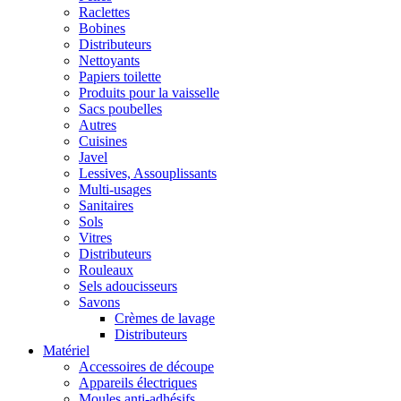
Raclettes
Bobines
Distributeurs
Nettoyants
Papiers toilette
Produits pour la vaisselle
Sacs poubelles
Autres
Cuisines
Javel
Lessives, Assouplissants
Multi-usages
Sanitaires
Sols
Vitres
Distributeurs
Rouleaux
Sels adoucisseurs
Savons
Crèmes de lavage
Distributeurs
Matériel
Accessoires de découpe
Appareils électriques
Moules anti-adhésifs