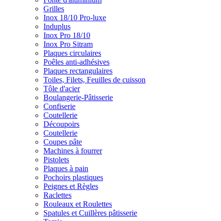
Grilles
Inox 18/10 Pro-luxe
Induplus
Inox Pro 18/10
Inox Pro Sitram
Plaques circulaires
Poêles anti-adhésives
Plaques rectangulaires
Toiles, Filets, Feuilles de cuisson
Tôle d'acier
Boulangerie-Pâtisserie
Confiserie
Coutellerie
Découpoirs
Coutellerie
Coupes pâte
Machines à fourrer
Pistolets
Plaques à pain
Pochoirs plastiques
Peignes et Règles
Raclettes
Rouleaux et Roulettes
Spatules et Cuillères pâtisserie