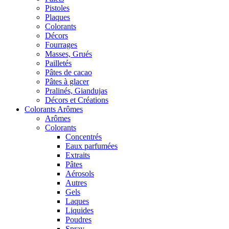
Pistoles
Plaques
Colorants
Décors
Fourrages
Masses, Grués
Pailletés
Pâtes de cacao
Pâtes à glacer
Pralinés, Giandujas
Décors et Créations
Colorants Arômes
Arômes
Colorants
Concentrés
Eaux parfumées
Extraits
Pâtes
Aérosols
Autres
Gels
Laques
Liquides
Poudres
Spray