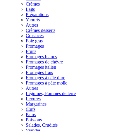
Crèmes
Laits
Préparations
Yaourts
Autres
Crèmes desserts
Crustacés
Foie gras
Fromages
Fruits
Fromages blancs
Fromages de chèvre
Fromages italien
Fromages frais
Fromages à pâte dure
Fromages à pâte molle
Autres
Légumes, Pommes de terre
Levures
Margarines
Œufs
Pains
Poissons
Salades, Crudités
Viandes