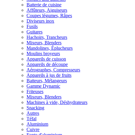
Batterie de cuisine
Affûteurs, Aiguiseurs
Coupes légumes, Râpes
Diviseurs inox
Fusils
Guitares
Hachoirs, Trancheurs
Mixeurs, Blenders
Mandolines, Éplucheurs
Moulins broyeurs
Appareils de cuisson
Appareils de découpe
Aérographes, Compresseurs
Appareils à jus de fruits
Batteurs, Mélangeurs
Gamme Dynamic
Friteuses
Mixeurs, Blenders
Machines à vide, Déshydrateurs
Snacking
Autres
Téfal
Aluminium
Cuivre
Fonte d'aluminium