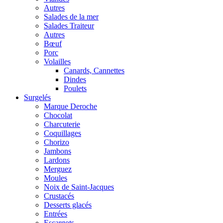
Autres
Salades de la mer
Salades Traiteur
Autres
Bœuf
Porc
Volailles
Canards, Cannettes
Dindes
Poulets
Surgelés
Marque Deroche
Chocolat
Charcuterie
Coquillages
Chorizo
Jambons
Lardons
Merguez
Moules
Noix de Saint-Jacques
Crustacés
Desserts glacés
Entrées
Escargots