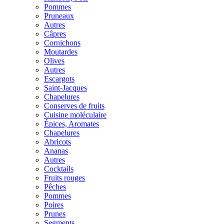
Pommes
Pruneaux
Autres
Câpres
Cornichons
Moutardes
Olives
Autres
Escargots
Saint-Jacques
Chapelures
Conserves de fruits
Cuisine moléculaire
Épices, Aromates
Chapelures
Abricots
Ananas
Autres
Cocktails
Fruits rouges
Pêches
Pommes
Poires
Prunes
Segments