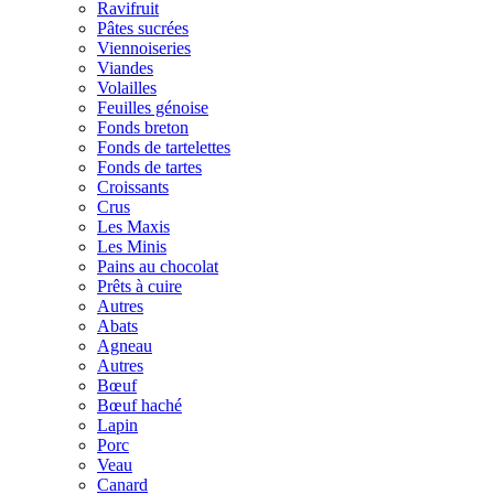
Ravifruit
Pâtes sucrées
Viennoiseries
Viandes
Volailles
Feuilles génoise
Fonds breton
Fonds de tartelettes
Fonds de tartes
Croissants
Crus
Les Maxis
Les Minis
Pains au chocolat
Prêts à cuire
Autres
Abats
Agneau
Autres
Bœuf
Bœuf haché
Lapin
Porc
Veau
Canard