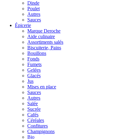
Dinde
Poulet
Autres
Sauces
Épicerie
Marque Deroche
Aide culinaire
Assortiments salés
Biscuiterie, Pains
Bouillons
Fonds
Fumets
Gelées
Glacés
Jus
Mises en place
Sauces
Autres
Salée
Sucrée
Cafés
Céréales
Confitures
Champignons
Bio