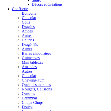
Décors et Créations
Confiserie
Bonbons
Chocolat
Colis
Dragées
Acides
Autres
Gélifiés
Dragéifiés
Autres
Barres chocolatées
Guimauves
Mini tablettes
Amandes
Autres
Chocolat
Chewing-gum
Quelques marques
Nougats, Calissons
Oursons
Carambar
Chupa Chups
Doucy