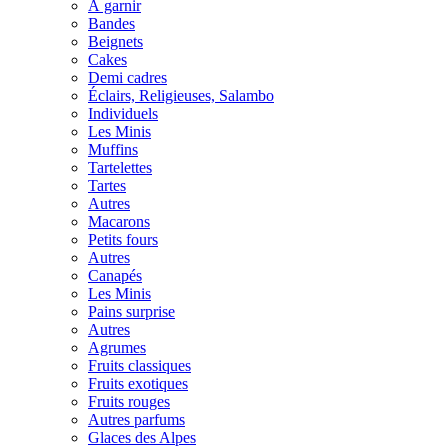
À garnir
Bandes
Beignets
Cakes
Demi cadres
Éclairs, Religieuses, Salambo
Individuels
Les Minis
Muffins
Tartelettes
Tartes
Autres
Macarons
Petits fours
Autres
Canapés
Les Minis
Pains surprise
Autres
Agrumes
Fruits classiques
Fruits exotiques
Fruits rouges
Autres parfums
Glaces des Alpes