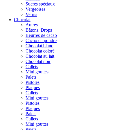
Sucres spéciaux
Vergeoises
Vernis
Chocolat
Autres
Bâtons, Drops
Beurres de cacao
Cacao en poudre
Chocolat blanc
Chocolat coloré
Chocolat au lait
Chocolat noir
Callets
Mini gouttes
Palets
Pistoles
Plaques
Callets
Mini gouttes
Pistoles
Plaques
Palets
Callets
Mini gouttes
Palets