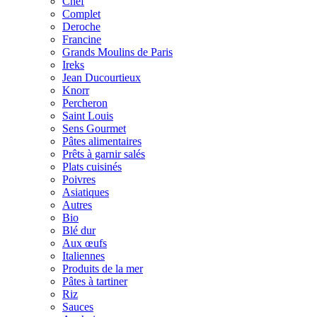
Chef
Complet
Deroche
Francine
Grands Moulins de Paris
Ireks
Jean Ducourtieux
Knorr
Percheron
Saint Louis
Sens Gourmet
Pâtes alimentaires
Prêts à garnir salés
Plats cuisinés
Poivres
Asiatiques
Autres
Bio
Blé dur
Aux œufs
Italiennes
Produits de la mer
Pâtes à tartiner
Riz
Sauces