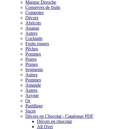
Marque Deroche
Conserves de fruits
Compotes
Décors
Abricots
Ananas
Autres
Cocktails
Fruits rouges
Pêches
Pommes
Poires
Prunes
Segments
Autres
Pommes
Amande
Autres
Azyme
Or
Pastillage
Sucre
Décors en Chocolat - Catalogue PDF
Décors en chocolat
All Over