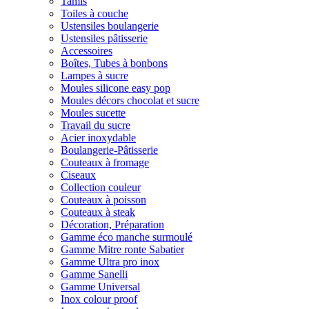
Tamis
Toiles à couche
Ustensiles boulangerie
Ustensiles pâtisserie
Accessoires
Boîtes, Tubes à bonbons
Lampes à sucre
Moules silicone easy pop
Moules décors chocolat et sucre
Moules sucette
Travail du sucre
Acier inoxydable
Boulangerie-Pâtisserie
Couteaux à fromage
Ciseaux
Collection couleur
Couteaux à poisson
Couteaux à steak
Décoration, Préparation
Gamme éco manche surmoulé
Gamme Mitre ronte Sabatier
Gamme Ultra pro inox
Gamme Sanelli
Gamme Universal
Inox colour proof