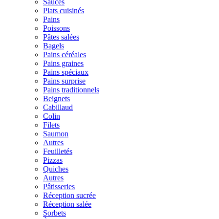
Sauces
Plats cuisinés
Pains
Poissons
Pâtes salées
Bagels
Pains céréales
Pains graines
Pains spéciaux
Pains surprise
Pains traditionnels
Beignets
Cabillaud
Colin
Filets
Saumon
Autres
Feuilletés
Pizzas
Quiches
Autres
Pâtisseries
Réception sucrée
Réception salée
Sorbets