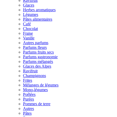
Ravifruit
Glaces
Herbes aromatiques
Légumes
Pâtes alimentaires
Café
Chocolat
Fraise
Vanille
Autres parfums
Parfums fleurs
Parfums fruits secs
Parfums gastronomie
Parfums mélangés
Glaces des Alpes
Ravifruit
Champignons
Frites
Mélanges de légumes
Mono-légumes
Poêlées
Purées
Pommes de terre
Autres
Pâtes