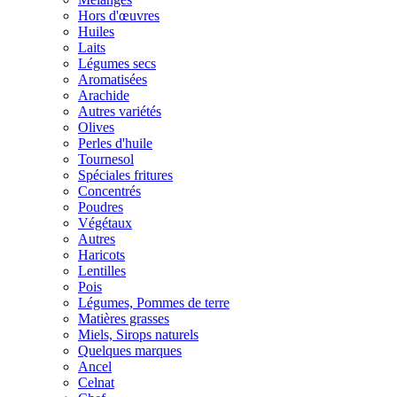
Hors d'œuvres
Huiles
Laits
Légumes secs
Aromatisées
Arachide
Autres variétés
Olives
Perles d'huile
Tournesol
Spéciales fritures
Concentrés
Poudres
Végétaux
Autres
Haricots
Lentilles
Pois
Légumes, Pommes de terre
Matières grasses
Miels, Sirops naturels
Quelques marques
Ancel
Celnat