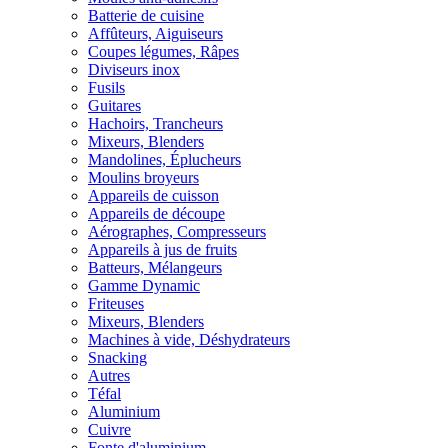
Batterie de cuisine
Affûteurs, Aiguiseurs
Coupes légumes, Râpes
Diviseurs inox
Fusils
Guitares
Hachoirs, Trancheurs
Mixeurs, Blenders
Mandolines, Éplucheurs
Moulins broyeurs
Appareils de cuisson
Appareils de découpe
Aérographes, Compresseurs
Appareils à jus de fruits
Batteurs, Mélangeurs
Gamme Dynamic
Friteuses
Mixeurs, Blenders
Machines à vide, Déshydrateurs
Snacking
Autres
Téfal
Aluminium
Cuivre
Fonte d'aluminium