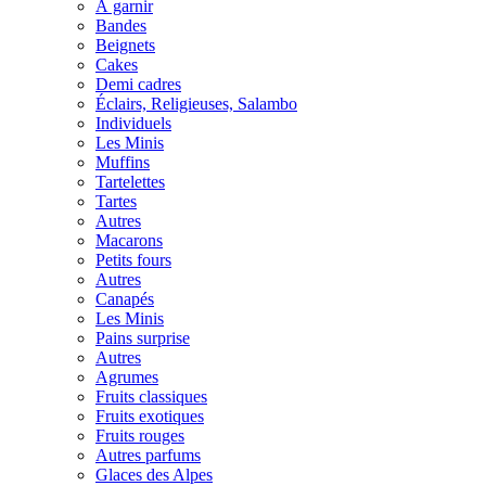
À garnir
Bandes
Beignets
Cakes
Demi cadres
Éclairs, Religieuses, Salambo
Individuels
Les Minis
Muffins
Tartelettes
Tartes
Autres
Macarons
Petits fours
Autres
Canapés
Les Minis
Pains surprise
Autres
Agrumes
Fruits classiques
Fruits exotiques
Fruits rouges
Autres parfums
Glaces des Alpes