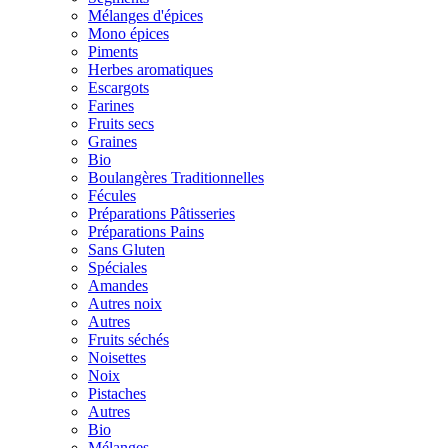
Mélanges d'épices
Mono épices
Piments
Herbes aromatiques
Escargots
Farines
Fruits secs
Graines
Bio
Boulangères Traditionnelles
Fécules
Préparations Pâtisseries
Préparations Pains
Sans Gluten
Spéciales
Amandes
Autres noix
Autres
Fruits séchés
Noisettes
Noix
Pistaches
Autres
Bio
Mélanges