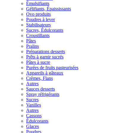
Émulsifiants
Gélifiants, Épaississants
Ovo produits
Poudres à lever
Stabilisateurs
Sucres, Édulcorants
Croustillants
Pâtes
Pralins
Préparations desserts
Prêts à garnir sucrés
Pâtes à sucre
Purées de fruits pasteurisées
Appareils à gâteaux
Crèmes, Flans
Autres
Sauces desserts
Spray réfrigérants
Sucres
Vanilles
Autres
Cassons
Édulcorants
Glaces
Poudres