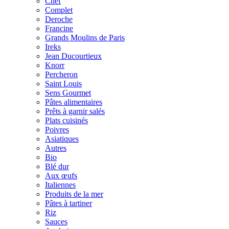
Chef
Complet
Deroche
Francine
Grands Moulins de Paris
Ireks
Jean Ducourtieux
Knorr
Percheron
Saint Louis
Sens Gourmet
Pâtes alimentaires
Prêts à garnir salés
Plats cuisinés
Poivres
Asiatiques
Autres
Bio
Blé dur
Aux œufs
Italiennes
Produits de la mer
Pâtes à tartiner
Riz
Sauces