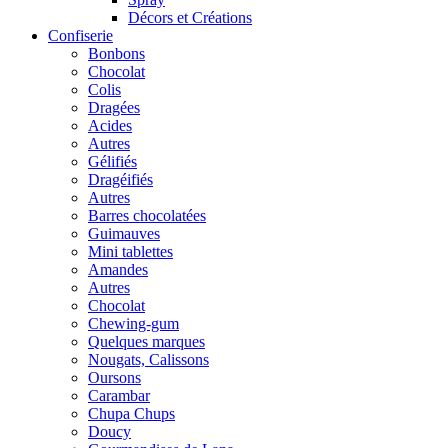
Décors et Créations
Confiserie
Bonbons
Chocolat
Colis
Dragées
Acides
Autres
Gélifiés
Dragéifiés
Autres
Barres chocolatées
Guimauves
Mini tablettes
Amandes
Autres
Chocolat
Chewing-gum
Quelques marques
Nougats, Calissons
Oursons
Carambar
Chupa Chups
Doucy