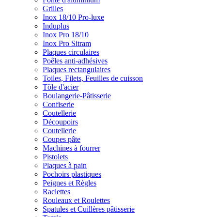
Grilles
Inox 18/10 Pro-luxe
Induplus
Inox Pro 18/10
Inox Pro Sitram
Plaques circulaires
Poêles anti-adhésives
Plaques rectangulaires
Toiles, Filets, Feuilles de cuisson
Tôle d'acier
Boulangerie-Pâtisserie
Confiserie
Coutellerie
Découpoirs
Coutellerie
Coupes pâte
Machines à fourrer
Pistolets
Plaques à pain
Pochoirs plastiques
Peignes et Règles
Raclettes
Rouleaux et Roulettes
Spatules et Cuillères pâtisserie