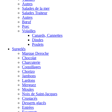
Autres
Salades de la mer
Salades Traiteur
Autres
Bœuf
Porc
Volailles
Canards, Cannettes
Dindes
Poulets
Surgelés
Marque Deroche
Chocolat
Charcuterie
Coquillages
Chorizo
Jambons
Lardons
Merguez
Moules
Noix de Saint-Jacques
Crustacés
Desserts glacés
Entrées
Escargots