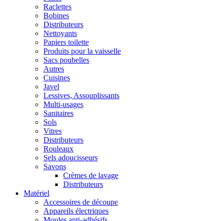
Raclettes
Bobines
Distributeurs
Nettoyants
Papiers toilette
Produits pour la vaisselle
Sacs poubelles
Autres
Cuisines
Javel
Lessives, Assouplissants
Multi-usages
Sanitaires
Sols
Vitres
Distributeurs
Rouleaux
Sels adoucisseurs
Savons
Crèmes de lavage
Distributeurs
Matériel
Accessoires de découpe
Appareils électriques
Moules anti-adhésifs