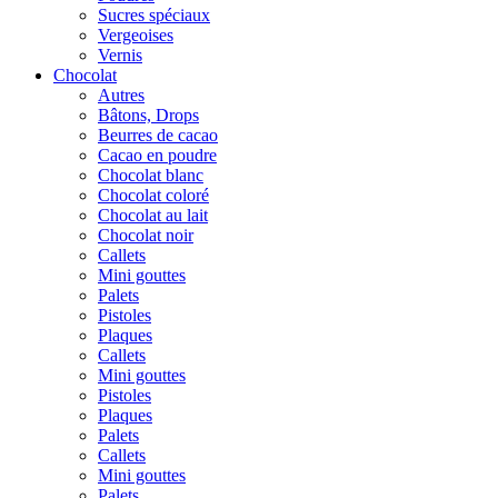
Sucres spéciaux
Vergeoises
Vernis
Chocolat
Autres
Bâtons, Drops
Beurres de cacao
Cacao en poudre
Chocolat blanc
Chocolat coloré
Chocolat au lait
Chocolat noir
Callets
Mini gouttes
Palets
Pistoles
Plaques
Callets
Mini gouttes
Pistoles
Plaques
Palets
Callets
Mini gouttes
Palets