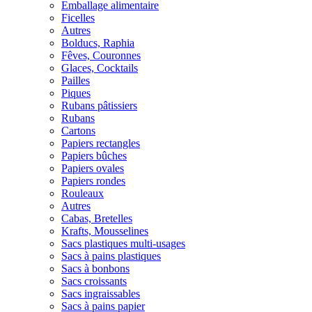
Emballage alimentaire
Ficelles
Autres
Bolducs, Raphia
Fêves, Couronnes
Glaces, Cocktails
Pailles
Piques
Rubans pâtissiers
Rubans
Cartons
Papiers rectangles
Papiers bûches
Papiers ovales
Papiers rondes
Rouleaux
Autres
Cabas, Bretelles
Krafts, Mousselines
Sacs plastiques multi-usages
Sacs à pains plastiques
Sacs à bonbons
Sacs croissants
Sacs ingraissables
Sacs à pains papier