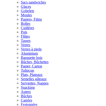
Sacs sandwiches
Glaces
Gobelets
Moules
Papiers, Films
Boîtes
Cuillères
Pots
Flûtes
Tasses
Verres
Verres à pieds
Aluminium
Barquette bois
Bûches, Bûchettes
Papier, Carton
Tulipcup
Plats, Plateaux
Semelles gâteaux
Serviettes, Nappes
Snacking
Autres
Bûches
Carrées
Festonnées