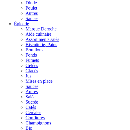
Dinde
Poulet
Autres
Sauces
Épicerie
Marque Deroche
Aide culinaire
Assortiments salés
Biscuiterie, Pains
Bouillons
Fonds
Fumets
Gelées
Glacés
Jus
Mises en place
Sauces
Autres
Salée
Sucrée
Cafés
Céréales
Confitures
Champignons
Bio