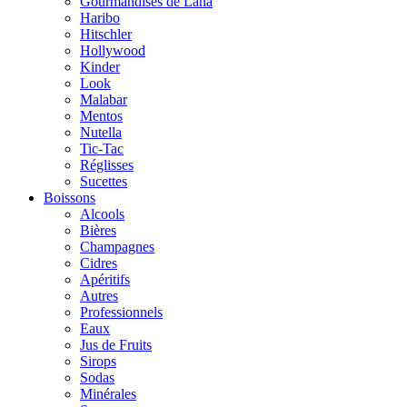
Gourmandises de Lana
Haribo
Hitschler
Hollywood
Kinder
Look
Malabar
Mentos
Nutella
Tic-Tac
Réglisses
Sucettes
Boissons
Alcools
Bières
Champagnes
Cidres
Apéritifs
Autres
Professionnels
Eaux
Jus de Fruits
Sirops
Sodas
Minérales