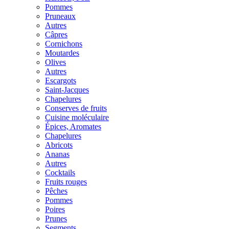
Pommes
Pruneaux
Autres
Câpres
Cornichons
Moutardes
Olives
Autres
Escargots
Saint-Jacques
Chapelures
Conserves de fruits
Cuisine moléculaire
Épices, Aromates
Chapelures
Abricots
Ananas
Autres
Cocktails
Fruits rouges
Pêches
Pommes
Poires
Prunes
Segments