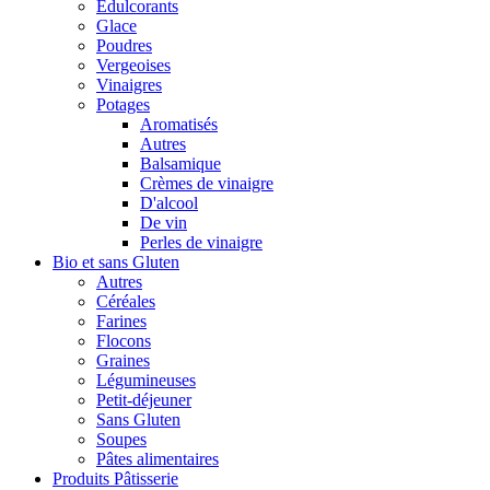
Édulcorants
Glace
Poudres
Vergeoises
Vinaigres
Potages
Aromatisés
Autres
Balsamique
Crèmes de vinaigre
D'alcool
De vin
Perles de vinaigre
Bio et sans Gluten
Autres
Céréales
Farines
Flocons
Graines
Légumineuses
Petit-déjeuner
Sans Gluten
Soupes
Pâtes alimentaires
Produits Pâtisserie