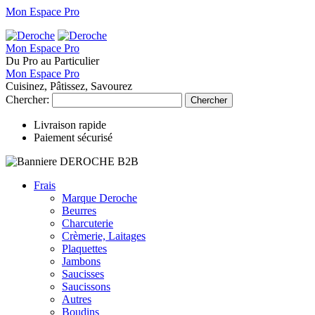
Mon Espace Pro
Mon Espace Pro
Du Pro au Particulier
Mon Espace Pro
Cuisinez, Pâtissez, Savourez
Chercher:
Chercher
Livraison rapide
Paiement sécurisé
Frais
Marque Deroche
Beurres
Charcuterie
Crèmerie, Laitages
Plaquettes
Jambons
Saucisses
Saucissons
Autres
Boudins