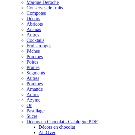
Marque Deroche
Conserves de fruits
Compotes
Décors
Abricots
Ananas
Autres
Cocktails
Fruits rouges
Pêches
Pommes
Poires
Prunes
Segments
Autres
Pommes
Amande
Autres
Azyme
Or
Pastillage
Sucre
Décors en Chocolat - Catalogue PDF
Décors en chocolat
All Over