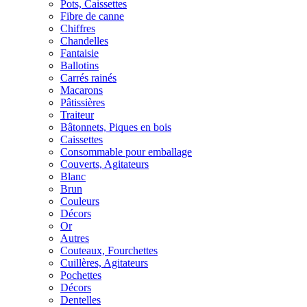
Pots, Caissettes
Fibre de canne
Chiffres
Chandelles
Fantaisie
Ballotins
Carrés rainés
Macarons
Pâtissières
Traiteur
Bâtonnets, Piques en bois
Caissettes
Consommable pour emballage
Couverts, Agitateurs
Blanc
Brun
Couleurs
Décors
Or
Autres
Couteaux, Fourchettes
Cuillères, Agitateurs
Pochettes
Décors
Dentelles