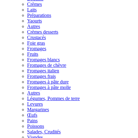
Crèmes
Laits
Préparations
Yaourts
Autres
Crèmes desserts
Crustacés
Foie gras
Fromages
Fruits
Fromages blancs
Fromages de chèvre
Fromages italien
Fromages frais
Fromages à pâte dure
Fromages à pâte molle
Autres
Légumes, Pommes de terre
Levures
Margarines
Œufs
Pains
Poissons
Salades, Crudités
Viandes