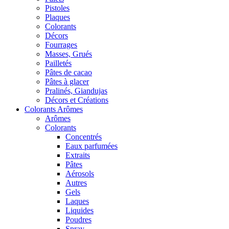
Pistoles
Plaques
Colorants
Décors
Fourrages
Masses, Grués
Pailletés
Pâtes de cacao
Pâtes à glacer
Pralinés, Giandujas
Décors et Créations
Colorants Arômes
Arômes
Colorants
Concentrés
Eaux parfumées
Extraits
Pâtes
Aérosols
Autres
Gels
Laques
Liquides
Poudres
Spray