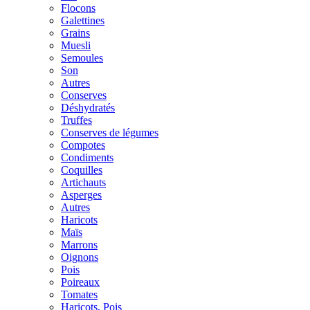
Flocons
Galettines
Grains
Muesli
Semoules
Son
Autres
Conserves
Déshydratés
Truffes
Conserves de légumes
Compotes
Condiments
Coquilles
Artichauts
Asperges
Autres
Haricots
Maïs
Marrons
Oignons
Pois
Poireaux
Tomates
Haricots, Pois