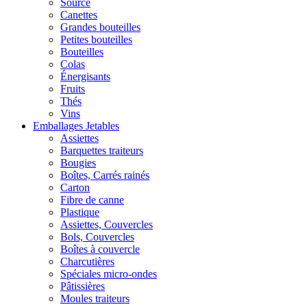
Source
Canettes
Grandes bouteilles
Petites bouteilles
Bouteilles
Colas
Énergisants
Fruits
Thés
Vins
Emballages Jetables
Assiettes
Barquettes traiteurs
Bougies
Boîtes, Carrés rainés
Carton
Fibre de canne
Plastique
Assiettes, Couvercles
Bols, Couvercles
Boîtes à couvercle
Charcutières
Spéciales micro-ondes
Pâtissières
Moules traiteurs