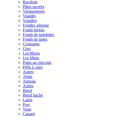
Ravifruit
Pâtes sucrées
Viennoiseries
Viandes
Volailles
Feuilles génoise
Fonds breton
Fonds de tartelettes
Fonds de tartes
Croissants
Crus
Les Maxis
Les Minis
Pains au chocolat
Prêts à cuire
Autres
Abats
Agneau
Autres
Bœuf
Bœuf haché
Lapin
Porc
Veau
Canard