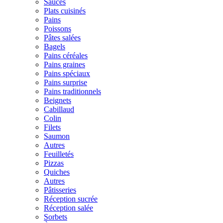
Sauces
Plats cuisinés
Pains
Poissons
Pâtes salées
Bagels
Pains céréales
Pains graines
Pains spéciaux
Pains surprise
Pains traditionnels
Beignets
Cabillaud
Colin
Filets
Saumon
Autres
Feuilletés
Pizzas
Quiches
Autres
Pâtisseries
Réception sucrée
Réception salée
Sorbets