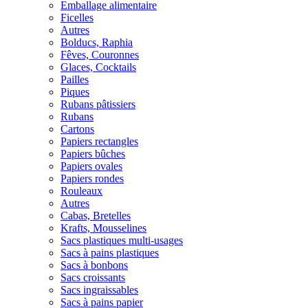
Emballage alimentaire
Ficelles
Autres
Bolducs, Raphia
Fêves, Couronnes
Glaces, Cocktails
Pailles
Piques
Rubans pâtissiers
Rubans
Cartons
Papiers rectangles
Papiers bûches
Papiers ovales
Papiers rondes
Rouleaux
Autres
Cabas, Bretelles
Krafts, Mousselines
Sacs plastiques multi-usages
Sacs à pains plastiques
Sacs à bonbons
Sacs croissants
Sacs ingraissables
Sacs à pains papier