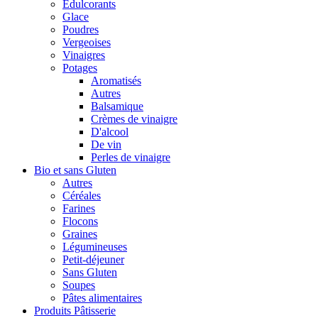
Édulcorants
Glace
Poudres
Vergeoises
Vinaigres
Potages
Aromatisés
Autres
Balsamique
Crèmes de vinaigre
D'alcool
De vin
Perles de vinaigre
Bio et sans Gluten
Autres
Céréales
Farines
Flocons
Graines
Légumineuses
Petit-déjeuner
Sans Gluten
Soupes
Pâtes alimentaires
Produits Pâtisserie