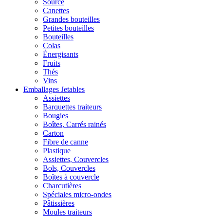
Source
Canettes
Grandes bouteilles
Petites bouteilles
Bouteilles
Colas
Énergisants
Fruits
Thés
Vins
Emballages Jetables
Assiettes
Barquettes traiteurs
Bougies
Boîtes, Carrés rainés
Carton
Fibre de canne
Plastique
Assiettes, Couvercles
Bols, Couvercles
Boîtes à couvercle
Charcutières
Spéciales micro-ondes
Pâtissières
Moules traiteurs