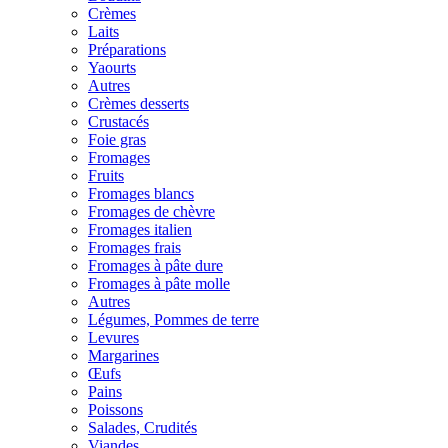
Crèmes
Laits
Préparations
Yaourts
Autres
Crèmes desserts
Crustacés
Foie gras
Fromages
Fruits
Fromages blancs
Fromages de chèvre
Fromages italien
Fromages frais
Fromages à pâte dure
Fromages à pâte molle
Autres
Légumes, Pommes de terre
Levures
Margarines
Œufs
Pains
Poissons
Salades, Crudités
Viandes