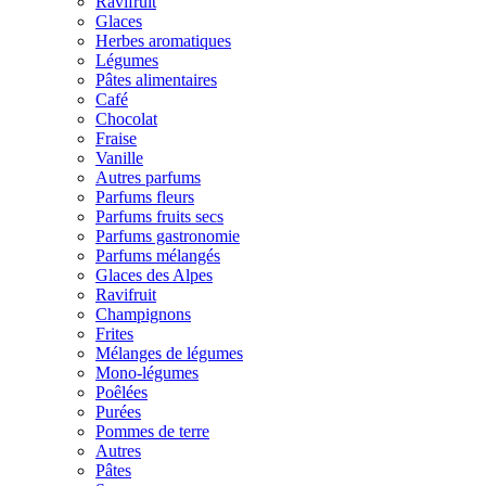
Ravifruit
Glaces
Herbes aromatiques
Légumes
Pâtes alimentaires
Café
Chocolat
Fraise
Vanille
Autres parfums
Parfums fleurs
Parfums fruits secs
Parfums gastronomie
Parfums mélangés
Glaces des Alpes
Ravifruit
Champignons
Frites
Mélanges de légumes
Mono-légumes
Poêlées
Purées
Pommes de terre
Autres
Pâtes