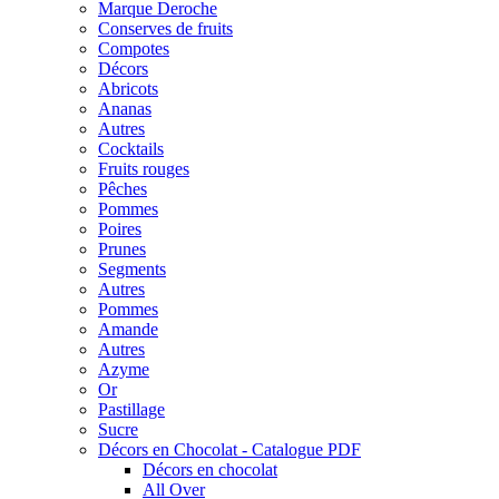
Marque Deroche
Conserves de fruits
Compotes
Décors
Abricots
Ananas
Autres
Cocktails
Fruits rouges
Pêches
Pommes
Poires
Prunes
Segments
Autres
Pommes
Amande
Autres
Azyme
Or
Pastillage
Sucre
Décors en Chocolat - Catalogue PDF
Décors en chocolat
All Over