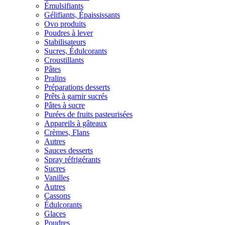
Émulsifiants
Gélifiants, Épaississants
Ovo produits
Poudres à lever
Stabilisateurs
Sucres, Édulcorants
Croustillants
Pâtes
Pralins
Préparations desserts
Prêts à garnir sucrés
Pâtes à sucre
Purées de fruits pasteurisées
Appareils à gâteaux
Crèmes, Flans
Autres
Sauces desserts
Spray réfrigérants
Sucres
Vanilles
Autres
Cassons
Édulcorants
Glaces
Poudres