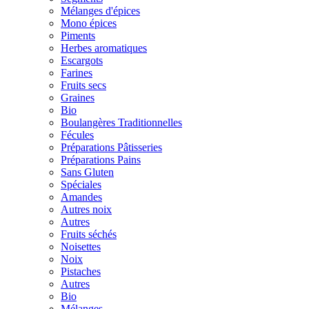
Mélanges d'épices
Mono épices
Piments
Herbes aromatiques
Escargots
Farines
Fruits secs
Graines
Bio
Boulangères Traditionnelles
Fécules
Préparations Pâtisseries
Préparations Pains
Sans Gluten
Spéciales
Amandes
Autres noix
Autres
Fruits séchés
Noisettes
Noix
Pistaches
Autres
Bio
Mélanges