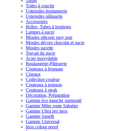
Tamis
Toiles à couche
Ustensiles boulangerie
Ustensiles pâtisserie
Accessoires
Boîtes, Tubes à bonbons
Lampes à sucre
Moules silicone easy pop
Moules décors chocolat et sucre
Moules sucette
Travail du sucre
Acier inoxydable
Boulangerie-Pâtisserie
Couteaux à fromage
Ciseaux
Collection couleur
Couteaux à poisson
Couteaux à steak
Décoration, Préparation
Gamme éco manche surmoulé
Gamme Mitre ronte Sabatier
Gamme Ultra pro inox
Gamme Sanelli
Gamme Universal
Inox colour proof