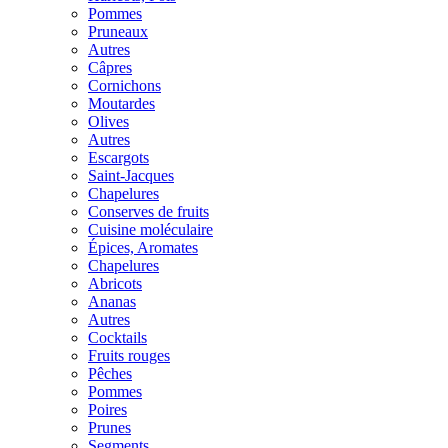
Pommes
Pruneaux
Autres
Câpres
Cornichons
Moutardes
Olives
Autres
Escargots
Saint-Jacques
Chapelures
Conserves de fruits
Cuisine moléculaire
Épices, Aromates
Chapelures
Abricots
Ananas
Autres
Cocktails
Fruits rouges
Pêches
Pommes
Poires
Prunes
Segments