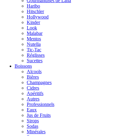
Gourmandises de Lana
Haribo
Hitschler
Hollywood
Kinder
Look
Malabar
Mentos
Nutella
Tic-Tac
Réglisses
Sucettes
Boissons
Alcools
Bières
Champagnes
Cidres
Apéritifs
Autres
Professionnels
Eaux
Jus de Fruits
Sirops
Sodas
Minérales