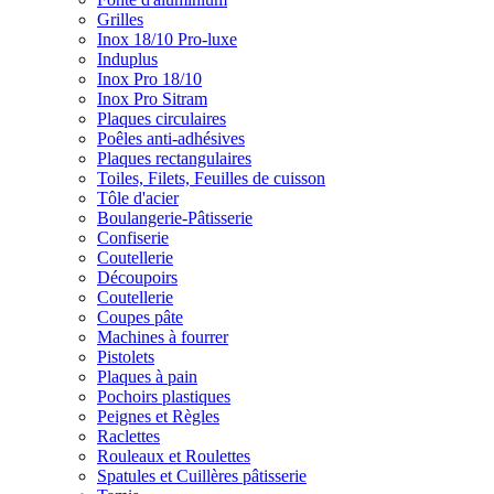
Grilles
Inox 18/10 Pro-luxe
Induplus
Inox Pro 18/10
Inox Pro Sitram
Plaques circulaires
Poêles anti-adhésives
Plaques rectangulaires
Toiles, Filets, Feuilles de cuisson
Tôle d'acier
Boulangerie-Pâtisserie
Confiserie
Coutellerie
Découpoirs
Coutellerie
Coupes pâte
Machines à fourrer
Pistolets
Plaques à pain
Pochoirs plastiques
Peignes et Règles
Raclettes
Rouleaux et Roulettes
Spatules et Cuillères pâtisserie