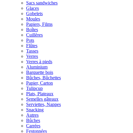
Sacs sandwiches
Glaces
Gobelets
Moules
Papiers, Films
Boîtes
Cuillères
Pots
Flûtes
Tasses
Verres
Verres à pieds
Aluminium
Barquette bois
Bûches, Bûchettes
Papier, Carton
Tulipcup
Plats, Plateaux
Semelles gâteaux
Serviettes, Nappes
Snacking
Autres
Bûches
Carrées
Festonnées