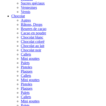
Sucres spéciaux
Vergeoises
Vernis
Chocolat
Autres
Bâtons, Drops
Beurres de cacao
Cacao en poudre
Chocolat blanc
Chocolat coloré
Chocolat au lait
Chocolat noir
Callets
Mini gouttes
Palets
Pistoles
Plaques
Callets
Mini gouttes
Pistoles
Plaques
Palets
Callets
Mini gouttes
Palets