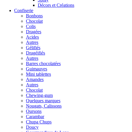
Décors et Créations
Confiserie
Bonbons
Chocolat
Colis
Dragées
Acides
Autres
Gélifiés
Dragéifiés
Autres
Barres chocolatées
Guimauves
Mini tablettes
Amandes
Autres
Chocolat
Chewing-gum
Quelques marques
Nougats, Calissons
Oursons
Carambar
Chupa Chups
Doucy