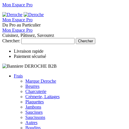
Mon Espace Pro
Mon Espace Pro
Du Pro au Particulier
Mon Espace Pro
Cuisinez, Pâtissez, Savourez
Chercher:
Chercher
Livraison rapide
Paiement sécurisé
Frais
Marque Deroche
Beurres
Charcuterie
Crèmerie, Laitages
Plaquettes
Jambons
Saucisses
Saucissons
Autres
Boudins