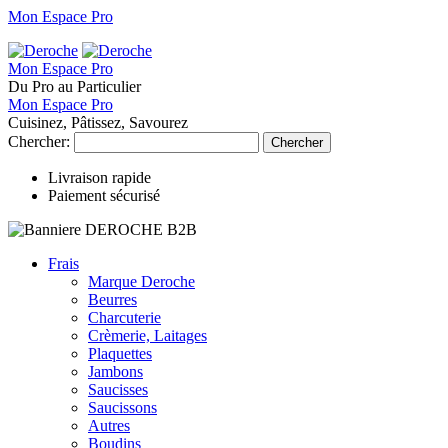
Mon Espace Pro
Mon Espace Pro
Du Pro au Particulier
Mon Espace Pro
Cuisinez, Pâtissez, Savourez
Chercher:
Chercher
Livraison rapide
Paiement sécurisé
Frais
Marque Deroche
Beurres
Charcuterie
Crèmerie, Laitages
Plaquettes
Jambons
Saucisses
Saucissons
Autres
Boudins