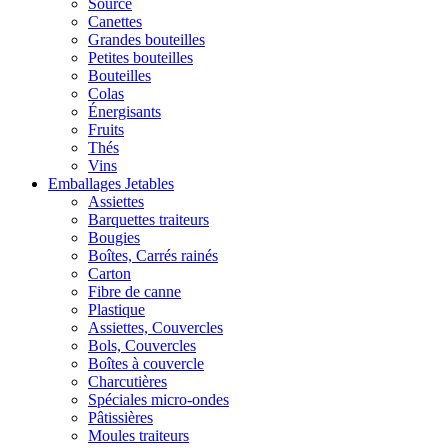
Source
Canettes
Grandes bouteilles
Petites bouteilles
Bouteilles
Colas
Énergisants
Fruits
Thés
Vins
Emballages Jetables
Assiettes
Barquettes traiteurs
Bougies
Boîtes, Carrés rainés
Carton
Fibre de canne
Plastique
Assiettes, Couvercles
Bols, Couvercles
Boîtes à couvercle
Charcutières
Spéciales micro-ondes
Pâtissières
Moules traiteurs