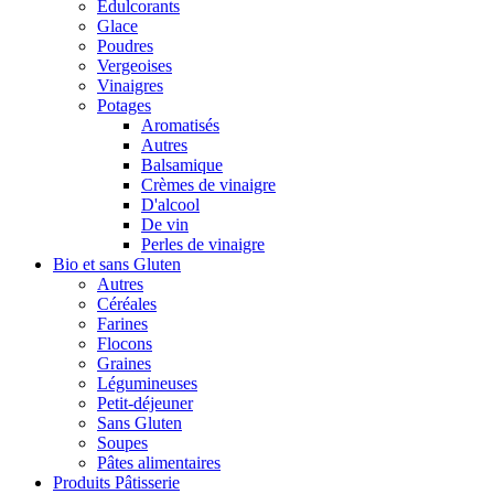
Édulcorants
Glace
Poudres
Vergeoises
Vinaigres
Potages
Aromatisés
Autres
Balsamique
Crèmes de vinaigre
D'alcool
De vin
Perles de vinaigre
Bio et sans Gluten
Autres
Céréales
Farines
Flocons
Graines
Légumineuses
Petit-déjeuner
Sans Gluten
Soupes
Pâtes alimentaires
Produits Pâtisserie