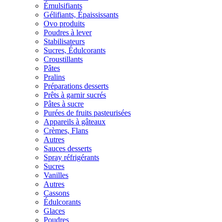
Émulsifiants
Gélifiants, Épaississants
Ovo produits
Poudres à lever
Stabilisateurs
Sucres, Édulcorants
Croustillants
Pâtes
Pralins
Préparations desserts
Prêts à garnir sucrés
Pâtes à sucre
Purées de fruits pasteurisées
Appareils à gâteaux
Crèmes, Flans
Autres
Sauces desserts
Spray réfrigérants
Sucres
Vanilles
Autres
Cassons
Édulcorants
Glaces
Poudres