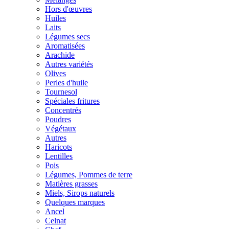
Hors d'œuvres
Huiles
Laits
Légumes secs
Aromatisées
Arachide
Autres variétés
Olives
Perles d'huile
Tournesol
Spéciales fritures
Concentrés
Poudres
Végétaux
Autres
Haricots
Lentilles
Pois
Légumes, Pommes de terre
Matières grasses
Miels, Sirops naturels
Quelques marques
Ancel
Celnat