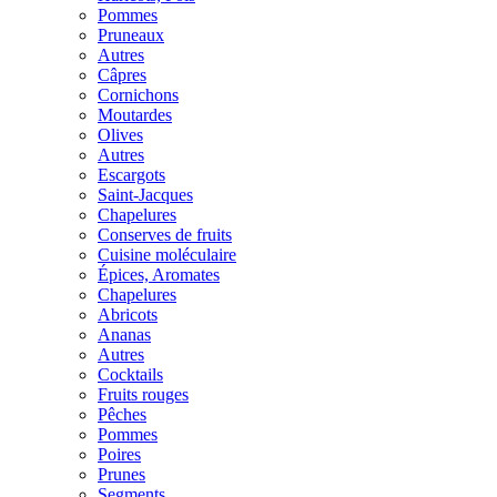
Pommes
Pruneaux
Autres
Câpres
Cornichons
Moutardes
Olives
Autres
Escargots
Saint-Jacques
Chapelures
Conserves de fruits
Cuisine moléculaire
Épices, Aromates
Chapelures
Abricots
Ananas
Autres
Cocktails
Fruits rouges
Pêches
Pommes
Poires
Prunes
Segments