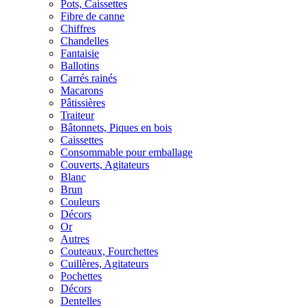
Pots, Caissettes
Fibre de canne
Chiffres
Chandelles
Fantaisie
Ballotins
Carrés rainés
Macarons
Pâtissières
Traiteur
Bâtonnets, Piques en bois
Caissettes
Consommable pour emballage
Couverts, Agitateurs
Blanc
Brun
Couleurs
Décors
Or
Autres
Couteaux, Fourchettes
Cuillères, Agitateurs
Pochettes
Décors
Dentelles