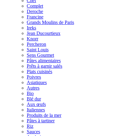
Chef
Complet
Deroche
Francine
Grands Moulins de Paris
Ireks
Jean Ducourtieux
Knorr
Percheron
Saint Louis
Sens Gourmet
Pâtes alimentaires
Prêts à garnir salés
Plats cuisinés
Poivres
Asiatiques
Autres
Bio
Blé dur
Aux œufs
Italiennes
Produits de la mer
Pâtes à tartiner
Riz
Sauces