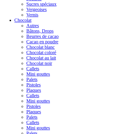
Sucres spéciaux
Vergeoises
Vernis
Chocolat
Autres
Bâtons, Drops
Beurres de cacao
Cacao en poudre
Chocolat blanc
Chocolat coloré
Chocolat au lait
Chocolat noir
Callets
Mini gouttes
Palets
Pistoles
Plaques
Callets
Mini gouttes
Pistoles
Plaques
Palets
Callets
Mini gouttes
Palets