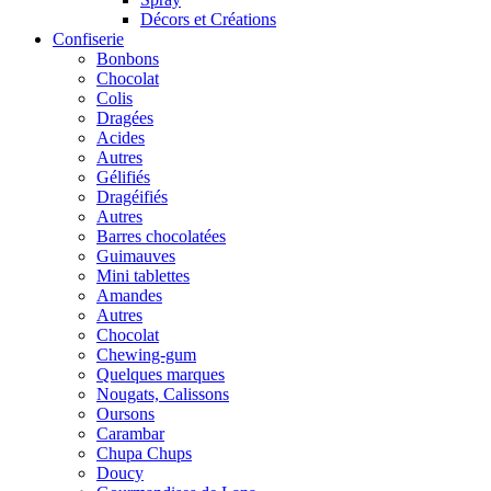
Décors et Créations
Confiserie
Bonbons
Chocolat
Colis
Dragées
Acides
Autres
Gélifiés
Dragéifiés
Autres
Barres chocolatées
Guimauves
Mini tablettes
Amandes
Autres
Chocolat
Chewing-gum
Quelques marques
Nougats, Calissons
Oursons
Carambar
Chupa Chups
Doucy