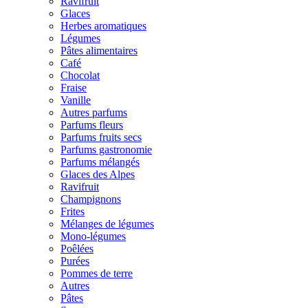
Ravifruit
Glaces
Herbes aromatiques
Légumes
Pâtes alimentaires
Café
Chocolat
Fraise
Vanille
Autres parfums
Parfums fleurs
Parfums fruits secs
Parfums gastronomie
Parfums mélangés
Glaces des Alpes
Ravifruit
Champignons
Frites
Mélanges de légumes
Mono-légumes
Poêlées
Purées
Pommes de terre
Autres
Pâtes