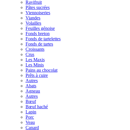
Ravifruit
Pâtes sucrées
Viennoiseries
Viandes
Volailles
Feuilles génoise
Fonds breton
Fonds de tartelettes
Fonds de tartes
Croissants
Crus
Les Maxis
Les Minis
Pains au chocolat
Prêts à cuire
Autres
Abats
Agneau
Autres
Bœuf
Bœuf haché
Lapin
Porc
Veau
Canard