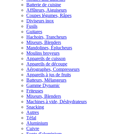
Batterie de cuisine
Affûteurs, Aiguiseurs
Coupes légumes, Râpes
Diviseurs inox
Fusils
Guitares
Hachoirs, Trancheurs
Mixeurs, Blenders
Mandolines, Éplucheurs
Moulins broyeurs
Appareils de cuisson
Appareils de découpe
Aérographes, Compresseurs
Appareils à jus de fruits
Batteurs, Mélangeurs
Gamme Dynamic
Friteuses
Mixeurs, Blenders
Machines à vide, Déshydrateurs
Snacking
Autres
Téfal
Aluminium
Cuivre
Fonte d'aluminium