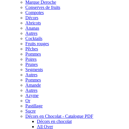
Marque Deroche
Conserves de fruits
Compotes
Décors
Abricots
Ananas
Autres
Cocktails
Fruits rouges
Pêches
Pommes
Poires
Prunes
Segments
Autres
Pommes
Amande
Autres
Azyme
Or
Pastillage
Sucre
Décors en Chocolat - Catalogue PDF
Décors en chocolat
All Over