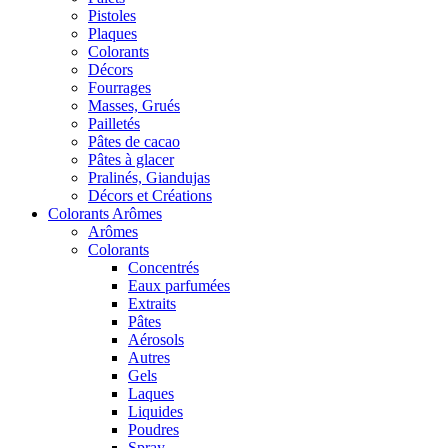
Pistoles
Plaques
Colorants
Décors
Fourrages
Masses, Grués
Pailletés
Pâtes de cacao
Pâtes à glacer
Pralinés, Giandujas
Décors et Créations
Colorants Arômes
Arômes
Colorants
Concentrés
Eaux parfumées
Extraits
Pâtes
Aérosols
Autres
Gels
Laques
Liquides
Poudres
Spray