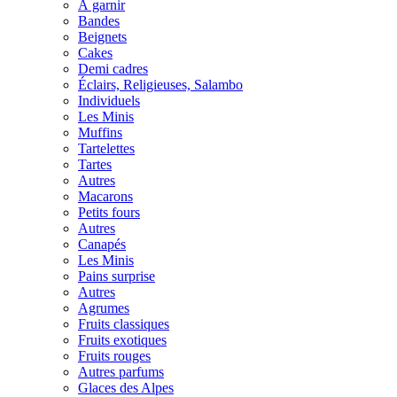
À garnir
Bandes
Beignets
Cakes
Demi cadres
Éclairs, Religieuses, Salambo
Individuels
Les Minis
Muffins
Tartelettes
Tartes
Autres
Macarons
Petits fours
Autres
Canapés
Les Minis
Pains surprise
Autres
Agrumes
Fruits classiques
Fruits exotiques
Fruits rouges
Autres parfums
Glaces des Alpes