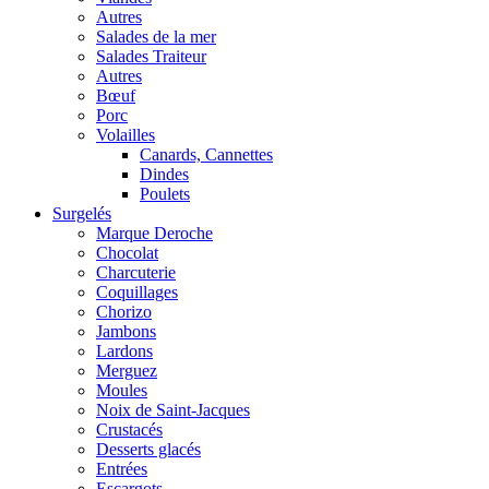
Autres
Salades de la mer
Salades Traiteur
Autres
Bœuf
Porc
Volailles
Canards, Cannettes
Dindes
Poulets
Surgelés
Marque Deroche
Chocolat
Charcuterie
Coquillages
Chorizo
Jambons
Lardons
Merguez
Moules
Noix de Saint-Jacques
Crustacés
Desserts glacés
Entrées
Escargots