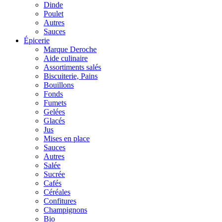
Dinde
Poulet
Autres
Sauces
Épicerie
Marque Deroche
Aide culinaire
Assortiments salés
Biscuiterie, Pains
Bouillons
Fonds
Fumets
Gelées
Glacés
Jus
Mises en place
Sauces
Autres
Salée
Sucrée
Cafés
Céréales
Confitures
Champignons
Bio