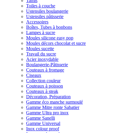
Tamis
Toiles à couche
Ustensiles boulangerie
Ustensiles pâtisserie
Accessoires
Boîtes, Tubes à bonbons
Lampes à sucre
Moules silicone easy pop
Moules décors chocolat et sucre
Moules sucette
Travail du sucre
Acier inoxydable
Boulangerie-Pâtisserie
Couteaux à fromage
Ciseaux
Collection couleur
Couteaux à poisson
Couteaux à steak
Décoration, Préparation
Gamme éco manche surmoulé
Gamme Mitre ronte Sabatier
Gamme Ultra pro inox
Gamme Sanelli
Gamme Universal
Inox colour proof