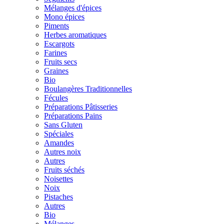
Mélanges d'épices
Mono épices
Piments
Herbes aromatiques
Escargots
Farines
Fruits secs
Graines
Bio
Boulangères Traditionnelles
Fécules
Préparations Pâtisseries
Préparations Pains
Sans Gluten
Spéciales
Amandes
Autres noix
Autres
Fruits séchés
Noisettes
Noix
Pistaches
Autres
Bio
Mélanges