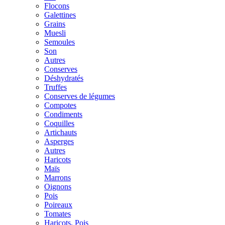
Flocons
Galettines
Grains
Muesli
Semoules
Son
Autres
Conserves
Déshydratés
Truffes
Conserves de légumes
Compotes
Condiments
Coquilles
Artichauts
Asperges
Autres
Haricots
Maïs
Marrons
Oignons
Pois
Poireaux
Tomates
Haricots, Pois