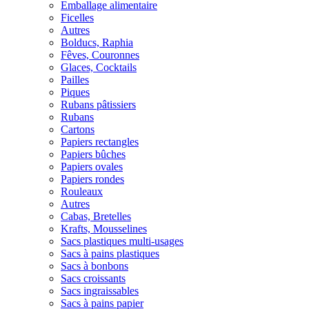
Emballage alimentaire
Ficelles
Autres
Bolducs, Raphia
Fêves, Couronnes
Glaces, Cocktails
Pailles
Piques
Rubans pâtissiers
Rubans
Cartons
Papiers rectangles
Papiers bûches
Papiers ovales
Papiers rondes
Rouleaux
Autres
Cabas, Bretelles
Krafts, Mousselines
Sacs plastiques multi-usages
Sacs à pains plastiques
Sacs à bonbons
Sacs croissants
Sacs ingraissables
Sacs à pains papier