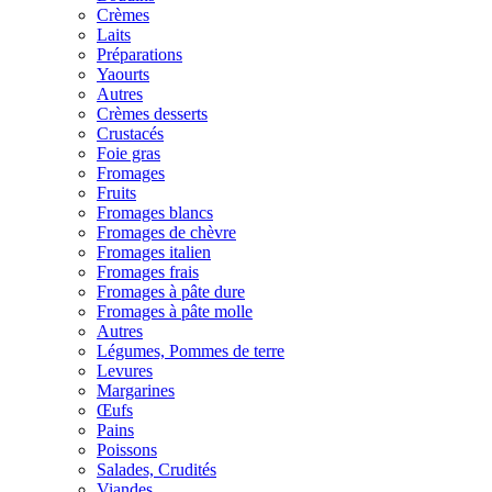
Crèmes
Laits
Préparations
Yaourts
Autres
Crèmes desserts
Crustacés
Foie gras
Fromages
Fruits
Fromages blancs
Fromages de chèvre
Fromages italien
Fromages frais
Fromages à pâte dure
Fromages à pâte molle
Autres
Légumes, Pommes de terre
Levures
Margarines
Œufs
Pains
Poissons
Salades, Crudités
Viandes