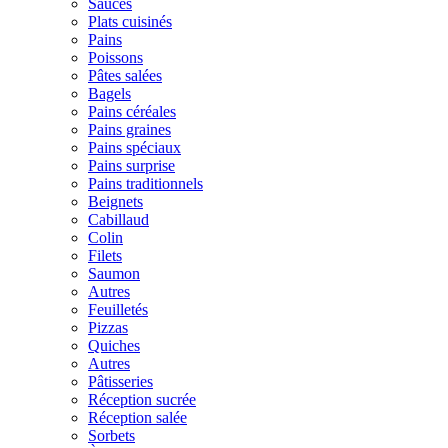
Sauces
Plats cuisinés
Pains
Poissons
Pâtes salées
Bagels
Pains céréales
Pains graines
Pains spéciaux
Pains surprise
Pains traditionnels
Beignets
Cabillaud
Colin
Filets
Saumon
Autres
Feuilletés
Pizzas
Quiches
Autres
Pâtisseries
Réception sucrée
Réception salée
Sorbets