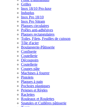
Grilles
Inox 18/10 Pro-luxe
Induplus
Inox Pro 18/10
Inox Pro Sitram
Plaques circulaires
Poêles anti-adhésives
Plaques rectangulaires
Toiles, Filets, Feuilles de cuisson
Tôle d'acier
Boulangerie-Pâtisserie
Confiserie
Coutellerie
Découpoirs
Coutellerie
Coupes pâte
Machines à fourrer
Pistolets
Plaques à pain
Pochoirs plastiques
Peignes et Règles
Raclettes
Rouleaux et Roulettes
Spatules et Cuillères pâtisserie