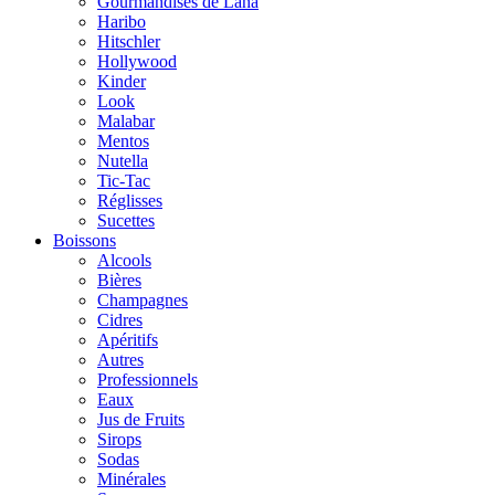
Gourmandises de Lana
Haribo
Hitschler
Hollywood
Kinder
Look
Malabar
Mentos
Nutella
Tic-Tac
Réglisses
Sucettes
Boissons
Alcools
Bières
Champagnes
Cidres
Apéritifs
Autres
Professionnels
Eaux
Jus de Fruits
Sirops
Sodas
Minérales