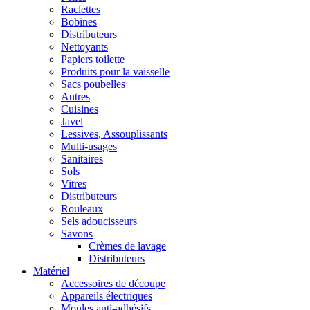
Raclettes
Bobines
Distributeurs
Nettoyants
Papiers toilette
Produits pour la vaisselle
Sacs poubelles
Autres
Cuisines
Javel
Lessives, Assouplissants
Multi-usages
Sanitaires
Sols
Vitres
Distributeurs
Rouleaux
Sels adoucisseurs
Savons
Crèmes de lavage
Distributeurs
Matériel
Accessoires de découpe
Appareils électriques
Moules anti-adhésifs