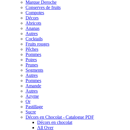
Marque Deroche
Conserves de fruits
Compotes
Décors
Abricots
Ananas
Autres
Cocktails
Fruits rouges
Pêches
Pommes
Poires
Prunes
Segments
Autres
Pommes
Amande
Autres
Azyme
Or
Pastillage
Sucre
Décors en Chocolat - Catalogue PDF
Décors en chocolat
All Over