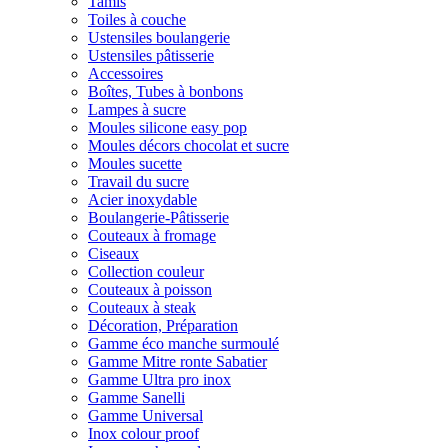
Tamis
Toiles à couche
Ustensiles boulangerie
Ustensiles pâtisserie
Accessoires
Boîtes, Tubes à bonbons
Lampes à sucre
Moules silicone easy pop
Moules décors chocolat et sucre
Moules sucette
Travail du sucre
Acier inoxydable
Boulangerie-Pâtisserie
Couteaux à fromage
Ciseaux
Collection couleur
Couteaux à poisson
Couteaux à steak
Décoration, Préparation
Gamme éco manche surmoulé
Gamme Mitre ronte Sabatier
Gamme Ultra pro inox
Gamme Sanelli
Gamme Universal
Inox colour proof