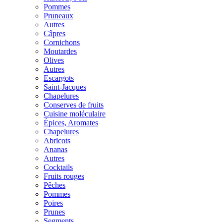
Pommes
Pruneaux
Autres
Câpres
Cornichons
Moutardes
Olives
Autres
Escargots
Saint-Jacques
Chapelures
Conserves de fruits
Cuisine moléculaire
Épices, Aromates
Chapelures
Abricots
Ananas
Autres
Cocktails
Fruits rouges
Pêches
Pommes
Poires
Prunes
Segments