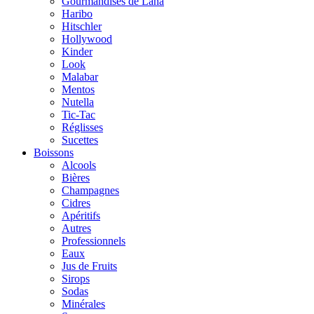
Gourmandises de Lana
Haribo
Hitschler
Hollywood
Kinder
Look
Malabar
Mentos
Nutella
Tic-Tac
Réglisses
Sucettes
Boissons
Alcools
Bières
Champagnes
Cidres
Apéritifs
Autres
Professionnels
Eaux
Jus de Fruits
Sirops
Sodas
Minérales