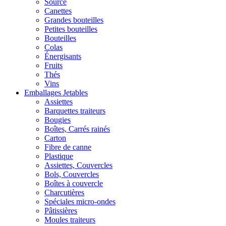
Source
Canettes
Grandes bouteilles
Petites bouteilles
Bouteilles
Colas
Énergisants
Fruits
Thés
Vins
Emballages Jetables
Assiettes
Barquettes traiteurs
Bougies
Boîtes, Carrés rainés
Carton
Fibre de canne
Plastique
Assiettes, Couvercles
Bols, Couvercles
Boîtes à couvercle
Charcutières
Spéciales micro-ondes
Pâtissières
Moules traiteurs