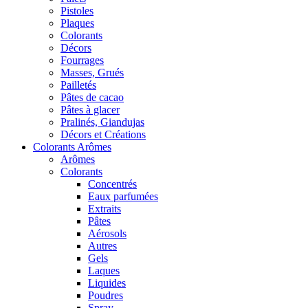
Pistoles
Plaques
Colorants
Décors
Fourrages
Masses, Grués
Pailletés
Pâtes de cacao
Pâtes à glacer
Pralinés, Giandujas
Décors et Créations
Colorants Arômes
Arômes
Colorants
Concentrés
Eaux parfumées
Extraits
Pâtes
Aérosols
Autres
Gels
Laques
Liquides
Poudres
Spray