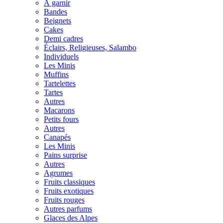
À garnir
Bandes
Beignets
Cakes
Demi cadres
Éclairs, Religieuses, Salambo
Individuels
Les Minis
Muffins
Tartelettes
Tartes
Autres
Macarons
Petits fours
Autres
Canapés
Les Minis
Pains surprise
Autres
Agrumes
Fruits classiques
Fruits exotiques
Fruits rouges
Autres parfums
Glaces des Alpes