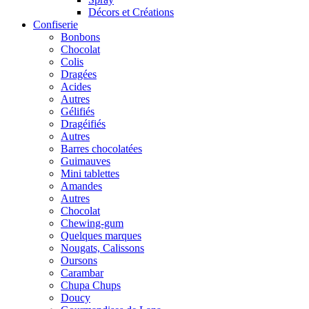
Décors et Créations
Confiserie
Bonbons
Chocolat
Colis
Dragées
Acides
Autres
Gélifiés
Dragéifiés
Autres
Barres chocolatées
Guimauves
Mini tablettes
Amandes
Autres
Chocolat
Chewing-gum
Quelques marques
Nougats, Calissons
Oursons
Carambar
Chupa Chups
Doucy