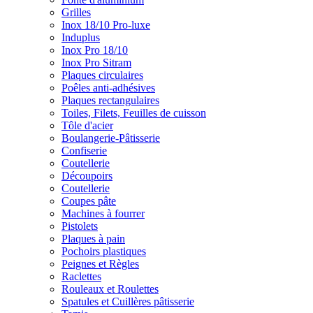
Grilles
Inox 18/10 Pro-luxe
Induplus
Inox Pro 18/10
Inox Pro Sitram
Plaques circulaires
Poêles anti-adhésives
Plaques rectangulaires
Toiles, Filets, Feuilles de cuisson
Tôle d'acier
Boulangerie-Pâtisserie
Confiserie
Coutellerie
Découpoirs
Coutellerie
Coupes pâte
Machines à fourrer
Pistolets
Plaques à pain
Pochoirs plastiques
Peignes et Règles
Raclettes
Rouleaux et Roulettes
Spatules et Cuillères pâtisserie