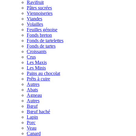
Ravifruit
Pâtes sucrées
Viennoiseries
Viandes
Volailles
Feuilles génoise
Fonds breton
Fonds de tartelettes
Fonds de tartes
Croissants
Crus
Les Maxis
Les Minis
Pains au chocolat
Prêts à cuire
Autres
Abats
Agneau
Autres
Bœuf
Bœuf haché
Lapin
Porc
Veau
Canard