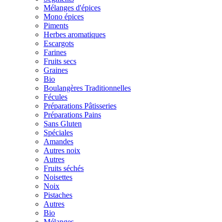
Mélanges d'épices
Mono épices
Piments
Herbes aromatiques
Escargots
Farines
Fruits secs
Graines
Bio
Boulangères Traditionnelles
Fécules
Préparations Pâtisseries
Préparations Pains
Sans Gluten
Spéciales
Amandes
Autres noix
Autres
Fruits séchés
Noisettes
Noix
Pistaches
Autres
Bio
Mélanges