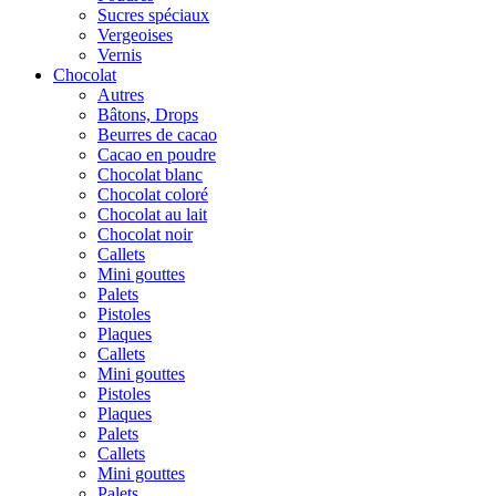
Sucres spéciaux
Vergeoises
Vernis
Chocolat
Autres
Bâtons, Drops
Beurres de cacao
Cacao en poudre
Chocolat blanc
Chocolat coloré
Chocolat au lait
Chocolat noir
Callets
Mini gouttes
Palets
Pistoles
Plaques
Callets
Mini gouttes
Pistoles
Plaques
Palets
Callets
Mini gouttes
Palets