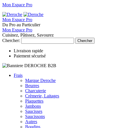
Mon Espace Pro
Mon Espace Pro
Du Pro au Particulier
Mon Espace Pro
Cuisinez, Pâtissez, Savourez
Chercher:
Chercher
Livraison rapide
Paiement sécurisé
Frais
Marque Deroche
Beurres
Charcuterie
Crèmerie, Laitages
Plaquettes
Jambons
Saucisses
Saucissons
Autres
Boudins