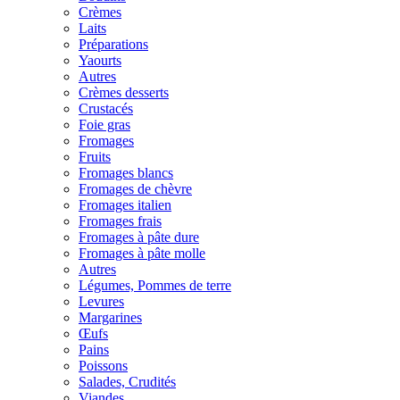
Crèmes
Laits
Préparations
Yaourts
Autres
Crèmes desserts
Crustacés
Foie gras
Fromages
Fruits
Fromages blancs
Fromages de chèvre
Fromages italien
Fromages frais
Fromages à pâte dure
Fromages à pâte molle
Autres
Légumes, Pommes de terre
Levures
Margarines
Œufs
Pains
Poissons
Salades, Crudités
Viandes