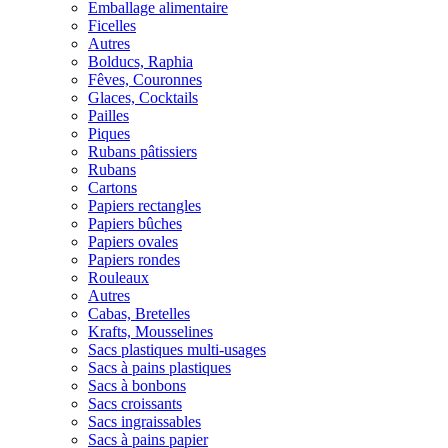
Emballage alimentaire
Ficelles
Autres
Bolducs, Raphia
Fêves, Couronnes
Glaces, Cocktails
Pailles
Piques
Rubans pâtissiers
Rubans
Cartons
Papiers rectangles
Papiers bûches
Papiers ovales
Papiers rondes
Rouleaux
Autres
Cabas, Bretelles
Krafts, Mousselines
Sacs plastiques multi-usages
Sacs à pains plastiques
Sacs à bonbons
Sacs croissants
Sacs ingraissables
Sacs à pains papier