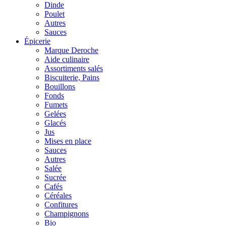
Dinde
Poulet
Autres
Sauces
Épicerie
Marque Deroche
Aide culinaire
Assortiments salés
Biscuiterie, Pains
Bouillons
Fonds
Fumets
Gelées
Glacés
Jus
Mises en place
Sauces
Autres
Salée
Sucrée
Cafés
Céréales
Confitures
Champignons
Bio