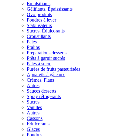
Émulsifiants
Gélifiants, Épaississants
Ovo produits
Poudres à lever
Stabilisateurs
Sucres, Édulcorants
Croustillants
Pâtes
Pralins
Préparations desserts
Prêts à garnir sucrés
Pâtes à sucre
Purées de fruits pasteurisées
Appareils à gâteaux
Crèmes, Flans
Autres
Sauces desserts
Spray réfrigérants
Sucres
Vanilles
Autres
Cassons
Édulcorants
Glaces
Poudres