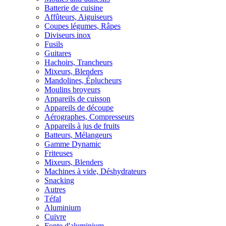
Batterie de cuisine
Affûteurs, Aiguiseurs
Coupes légumes, Râpes
Diviseurs inox
Fusils
Guitares
Hachoirs, Trancheurs
Mixeurs, Blenders
Mandolines, Éplucheurs
Moulins broyeurs
Appareils de cuisson
Appareils de découpe
Aérographes, Compresseurs
Appareils à jus de fruits
Batteurs, Mélangeurs
Gamme Dynamic
Friteuses
Mixeurs, Blenders
Machines à vide, Déshydrateurs
Snacking
Autres
Téfal
Aluminium
Cuivre
Fonte d'aluminium