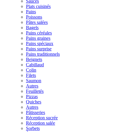
Sauces
Plats cuisinés
Pains
Poissons
Pâtes salées
Bagels
Pains céréales
Pains graines
Pains spéciaux
Pains surprise
Pains traditionnels
Beignets
Cabillaud
Colin
Filets
Saumon
Autres
Feuilletés
Pizzas
Quiches
Autres
Pâtisseries
Réception sucrée
Réception salée
Sorbets