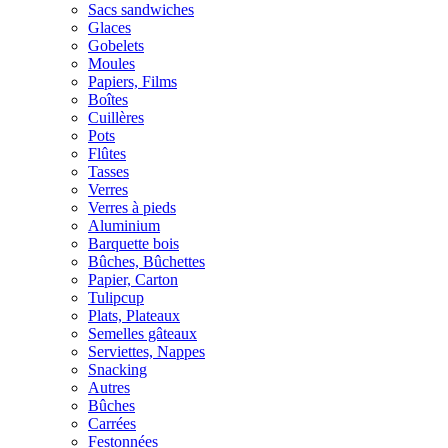
Sacs sandwiches
Glaces
Gobelets
Moules
Papiers, Films
Boîtes
Cuillères
Pots
Flûtes
Tasses
Verres
Verres à pieds
Aluminium
Barquette bois
Bûches, Bûchettes
Papier, Carton
Tulipcup
Plats, Plateaux
Semelles gâteaux
Serviettes, Nappes
Snacking
Autres
Bûches
Carrées
Festonnées