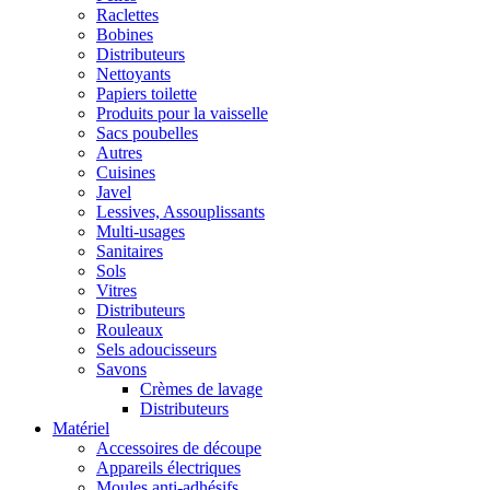
Raclettes
Bobines
Distributeurs
Nettoyants
Papiers toilette
Produits pour la vaisselle
Sacs poubelles
Autres
Cuisines
Javel
Lessives, Assouplissants
Multi-usages
Sanitaires
Sols
Vitres
Distributeurs
Rouleaux
Sels adoucisseurs
Savons
Crèmes de lavage
Distributeurs
Matériel
Accessoires de découpe
Appareils électriques
Moules anti-adhésifs