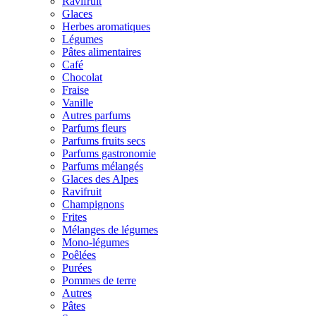
Ravifruit
Glaces
Herbes aromatiques
Légumes
Pâtes alimentaires
Café
Chocolat
Fraise
Vanille
Autres parfums
Parfums fleurs
Parfums fruits secs
Parfums gastronomie
Parfums mélangés
Glaces des Alpes
Ravifruit
Champignons
Frites
Mélanges de légumes
Mono-légumes
Poêlées
Purées
Pommes de terre
Autres
Pâtes