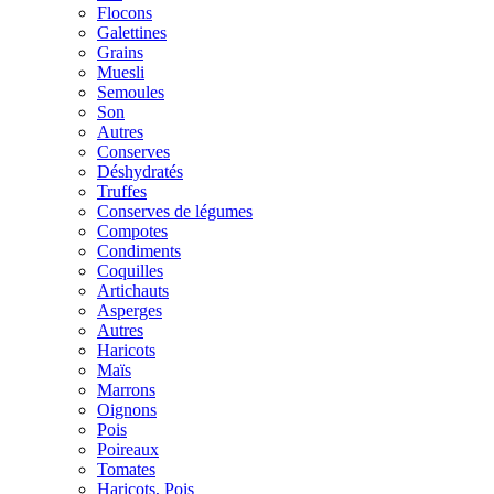
Flocons
Galettines
Grains
Muesli
Semoules
Son
Autres
Conserves
Déshydratés
Truffes
Conserves de légumes
Compotes
Condiments
Coquilles
Artichauts
Asperges
Autres
Haricots
Maïs
Marrons
Oignons
Pois
Poireaux
Tomates
Haricots, Pois