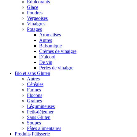
Édulcorants
Glace
Poudres
Vergeoises
Vinaigres
Potages
Aromatisés
Autres
Balsamique
Crèmes de vinaigre
D'alcool
De vin
Perles de vinaigre
Bio et sans Gluten
Autres
Céréales
Farines
Flocons
Graines
Légumineuses
Petit-déjeuner
Sans Gluten
Soupes
Pâtes alimentaires
Produits Pâtisserie