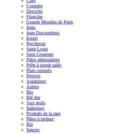
Chef
Complet
Deroche
Francine
Grands Moulins de Paris
Ireks
Jean Ducourtieux
Knorr
Percheron
Saint Louis
Sens Gourmet
Pâtes alimentaires
Prêts à garnir salés
Plats cuisinés
Poivres
Asiatiques
Autres
Bio
Blé dur
Aux œufs
Italiennes
Produits de la mer
Pâtes à tartiner
Riz
Sauces