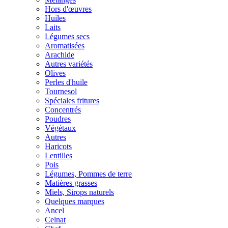
Hors d'œuvres
Huiles
Laits
Légumes secs
Aromatisées
Arachide
Autres variétés
Olives
Perles d'huile
Tournesol
Spéciales fritures
Concentrés
Poudres
Végétaux
Autres
Haricots
Lentilles
Pois
Légumes, Pommes de terre
Matières grasses
Miels, Sirops naturels
Quelques marques
Ancel
Celnat