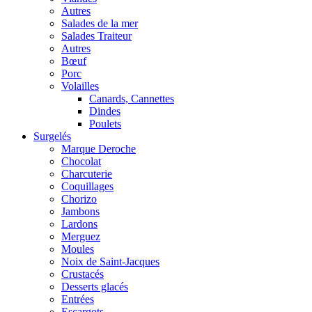
Autres
Salades de la mer
Salades Traiteur
Autres
Bœuf
Porc
Volailles
Canards, Cannettes
Dindes
Poulets
Surgelés
Marque Deroche
Chocolat
Charcuterie
Coquillages
Chorizo
Jambons
Lardons
Merguez
Moules
Noix de Saint-Jacques
Crustacés
Desserts glacés
Entrées
Escargots