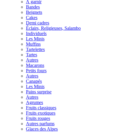
À garnir
Bandes
Beignets
Cakes
Demi cadres
Éclairs, Religieuses, Salambo
Individuels
Les Minis
Muffins
Tartelettes
Tartes
Autres
Macarons
Petits fours
Autres
Canapés
Les Minis
Pains surprise
Autres
Agrumes
Fruits classiques
Fruits exotiques
Fruits rouges
Autres parfums
Glaces des Alpes