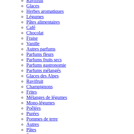
Ravifruit
Glaces
Herbes aromatiques
Légumes
Pâtes alimentaires
Café
Chocolat
Fraise
Vanille
Autres parfums
Parfums fleurs
Parfums fruits secs
Parfums gastronomie
Parfums mélangés
Glaces des Alpes
Ravifruit
Champignons
Frites
Mélanges de légumes
Mono-légumes
Poêlées
Purées
Pommes de terre
Autres
Pâtes