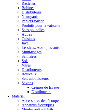
Raclettes
Bobines
Distributeurs
Nettoyants
Papiers toilette
Produits pour la vaisselle
Sacs poubelles
Autres
Cuisines
Javel
Lessives, Assouplissants
Multi-usages
Sanitaires
Sols
Vitres
Distributeurs
Rouleaux
Sels adoucisseurs
Savons
Crèmes de lavage
Distributeurs
Matériel
Accessoires de découpe
Appareils électriques
Moules anti-adhésifs