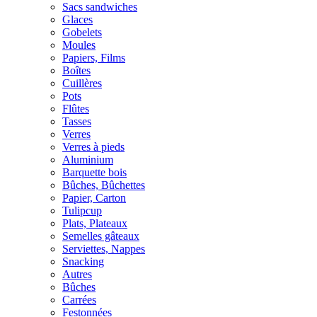
Sacs sandwiches
Glaces
Gobelets
Moules
Papiers, Films
Boîtes
Cuillères
Pots
Flûtes
Tasses
Verres
Verres à pieds
Aluminium
Barquette bois
Bûches, Bûchettes
Papier, Carton
Tulipcup
Plats, Plateaux
Semelles gâteaux
Serviettes, Nappes
Snacking
Autres
Bûches
Carrées
Festonnées