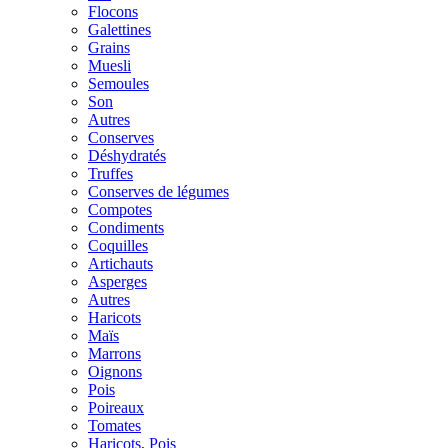
Flocons
Galettines
Grains
Muesli
Semoules
Son
Autres
Conserves
Déshydratés
Truffes
Conserves de légumes
Compotes
Condiments
Coquilles
Artichauts
Asperges
Autres
Haricots
Maïs
Marrons
Oignons
Pois
Poireaux
Tomates
Haricots, Pois