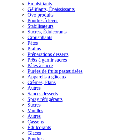
Émulsifiants
Gélifiants, Épaississants
Ovo produits
Poudres à lever
Stabilisateurs
Sucres, Édulcorants
Croustillants
Pâtes
Pralins
Préparations desserts
Prêts à garnir sucrés
Pâtes à sucre
Purées de fruits pasteurisées
Appareils à gâteaux
Crèmes, Flans
Autres
Sauces desserts
Spray réfrigérants
Sucres
Vanilles
Autres
Cassons
Édulcorants
Glaces
Poudres