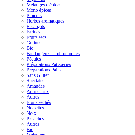
Mélanges d'épices
Mono épices
Piments
Herbes aromatiques
Escargots
Farines
Fruits secs
Graines
Bio
Boulangères Traditionnelles
Fécules
Préparations Pâtisseries
Préparations Pains
Sans Gluten
Spéciales
Amandes
Autres noix
Autres
Fruits séchés
Noisettes
Noix
Pistaches
Autres
Bio
Mélanges