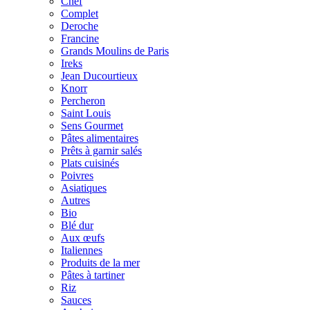
Chef
Complet
Deroche
Francine
Grands Moulins de Paris
Ireks
Jean Ducourtieux
Knorr
Percheron
Saint Louis
Sens Gourmet
Pâtes alimentaires
Prêts à garnir salés
Plats cuisinés
Poivres
Asiatiques
Autres
Bio
Blé dur
Aux œufs
Italiennes
Produits de la mer
Pâtes à tartiner
Riz
Sauces