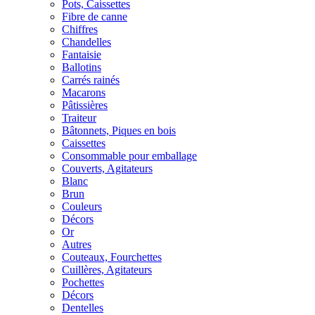
Pots, Caissettes
Fibre de canne
Chiffres
Chandelles
Fantaisie
Ballotins
Carrés rainés
Macarons
Pâtissières
Traiteur
Bâtonnets, Piques en bois
Caissettes
Consommable pour emballage
Couverts, Agitateurs
Blanc
Brun
Couleurs
Décors
Or
Autres
Couteaux, Fourchettes
Cuillères, Agitateurs
Pochettes
Décors
Dentelles