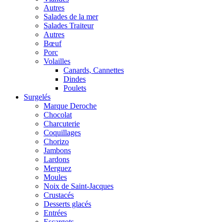
Autres
Salades de la mer
Salades Traiteur
Autres
Bœuf
Porc
Volailles
Canards, Cannettes
Dindes
Poulets
Surgelés
Marque Deroche
Chocolat
Charcuterie
Coquillages
Chorizo
Jambons
Lardons
Merguez
Moules
Noix de Saint-Jacques
Crustacés
Desserts glacés
Entrées
Escargots