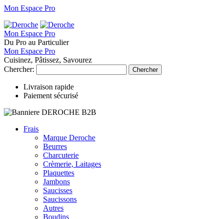
Mon Espace Pro
Mon Espace Pro
Du Pro au Particulier
Mon Espace Pro
Cuisinez, Pâtissez, Savourez
Chercher:
Chercher
Livraison rapide
Paiement sécurisé
Frais
Marque Deroche
Beurres
Charcuterie
Crèmerie, Laitages
Plaquettes
Jambons
Saucisses
Saucissons
Autres
Boudins