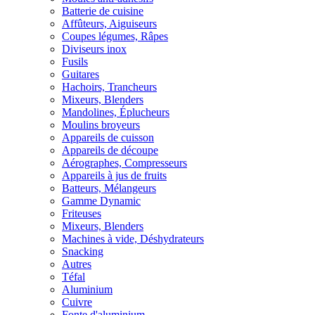
Batterie de cuisine
Affûteurs, Aiguiseurs
Coupes légumes, Râpes
Diviseurs inox
Fusils
Guitares
Hachoirs, Trancheurs
Mixeurs, Blenders
Mandolines, Éplucheurs
Moulins broyeurs
Appareils de cuisson
Appareils de découpe
Aérographes, Compresseurs
Appareils à jus de fruits
Batteurs, Mélangeurs
Gamme Dynamic
Friteuses
Mixeurs, Blenders
Machines à vide, Déshydrateurs
Snacking
Autres
Téfal
Aluminium
Cuivre
Fonte d'aluminium