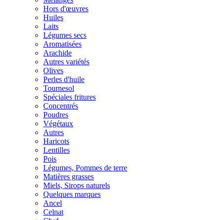
Hors d'œuvres
Huiles
Laits
Légumes secs
Aromatisées
Arachide
Autres variétés
Olives
Perles d'huile
Tournesol
Spéciales fritures
Concentrés
Poudres
Végétaux
Autres
Haricots
Lentilles
Pois
Légumes, Pommes de terre
Matières grasses
Miels, Sirops naturels
Quelques marques
Ancel
Celnat