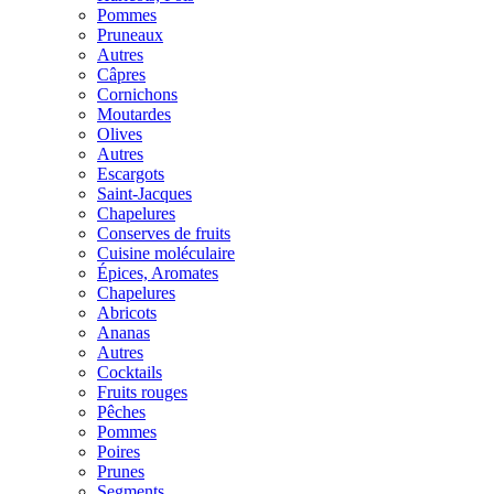
Pommes
Pruneaux
Autres
Câpres
Cornichons
Moutardes
Olives
Autres
Escargots
Saint-Jacques
Chapelures
Conserves de fruits
Cuisine moléculaire
Épices, Aromates
Chapelures
Abricots
Ananas
Autres
Cocktails
Fruits rouges
Pêches
Pommes
Poires
Prunes
Segments