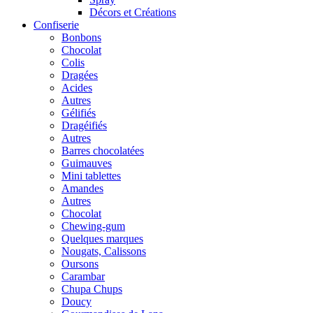
Décors et Créations
Confiserie
Bonbons
Chocolat
Colis
Dragées
Acides
Autres
Gélifiés
Dragéifiés
Autres
Barres chocolatées
Guimauves
Mini tablettes
Amandes
Autres
Chocolat
Chewing-gum
Quelques marques
Nougats, Calissons
Oursons
Carambar
Chupa Chups
Doucy