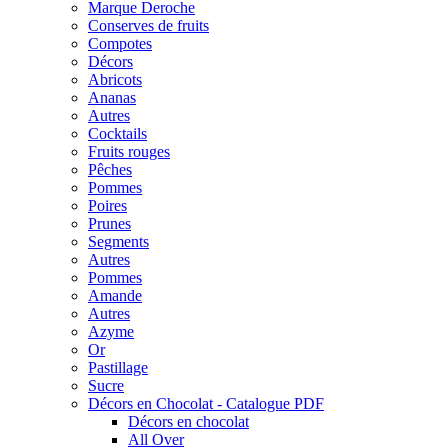
Marque Deroche
Conserves de fruits
Compotes
Décors
Abricots
Ananas
Autres
Cocktails
Fruits rouges
Pêches
Pommes
Poires
Prunes
Segments
Autres
Pommes
Amande
Autres
Azyme
Or
Pastillage
Sucre
Décors en Chocolat - Catalogue PDF
Décors en chocolat
All Over