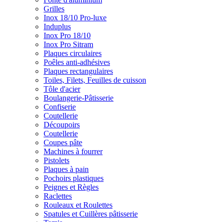
Grilles
Inox 18/10 Pro-luxe
Induplus
Inox Pro 18/10
Inox Pro Sitram
Plaques circulaires
Poêles anti-adhésives
Plaques rectangulaires
Toiles, Filets, Feuilles de cuisson
Tôle d'acier
Boulangerie-Pâtisserie
Confiserie
Coutellerie
Découpoirs
Coutellerie
Coupes pâte
Machines à fourrer
Pistolets
Plaques à pain
Pochoirs plastiques
Peignes et Règles
Raclettes
Rouleaux et Roulettes
Spatules et Cuillères pâtisserie