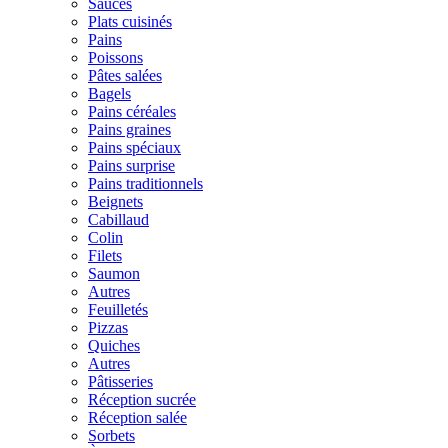
Sauces
Plats cuisinés
Pains
Poissons
Pâtes salées
Bagels
Pains céréales
Pains graines
Pains spéciaux
Pains surprise
Pains traditionnels
Beignets
Cabillaud
Colin
Filets
Saumon
Autres
Feuilletés
Pizzas
Quiches
Autres
Pâtisseries
Réception sucrée
Réception salée
Sorbets