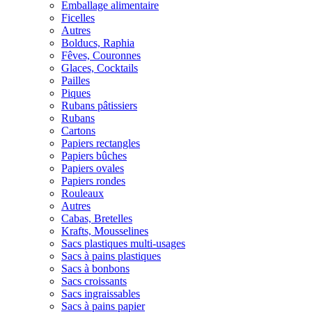
Emballage alimentaire
Ficelles
Autres
Bolducs, Raphia
Fêves, Couronnes
Glaces, Cocktails
Pailles
Piques
Rubans pâtissiers
Rubans
Cartons
Papiers rectangles
Papiers bûches
Papiers ovales
Papiers rondes
Rouleaux
Autres
Cabas, Bretelles
Krafts, Mousselines
Sacs plastiques multi-usages
Sacs à pains plastiques
Sacs à bonbons
Sacs croissants
Sacs ingraissables
Sacs à pains papier