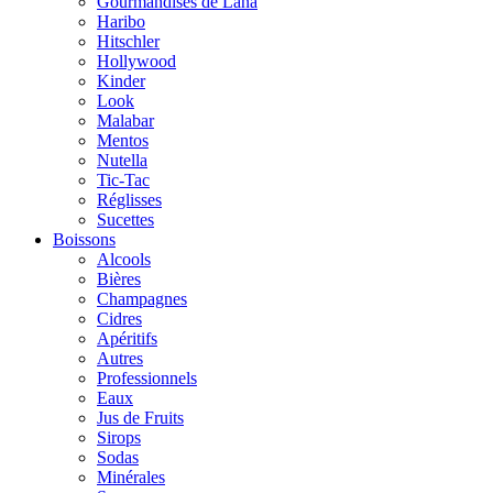
Gourmandises de Lana
Haribo
Hitschler
Hollywood
Kinder
Look
Malabar
Mentos
Nutella
Tic-Tac
Réglisses
Sucettes
Boissons
Alcools
Bières
Champagnes
Cidres
Apéritifs
Autres
Professionnels
Eaux
Jus de Fruits
Sirops
Sodas
Minérales