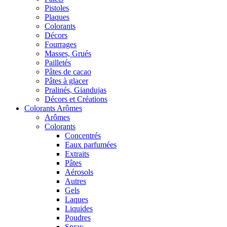
Pistoles
Plaques
Colorants
Décors
Fourrages
Masses, Grués
Pailletés
Pâtes de cacao
Pâtes à glacer
Pralinés, Giandujas
Décors et Créations
Colorants Arômes
Arômes
Colorants
Concentrés
Eaux parfumées
Extraits
Pâtes
Aérosols
Autres
Gels
Laques
Liquides
Poudres
Spray