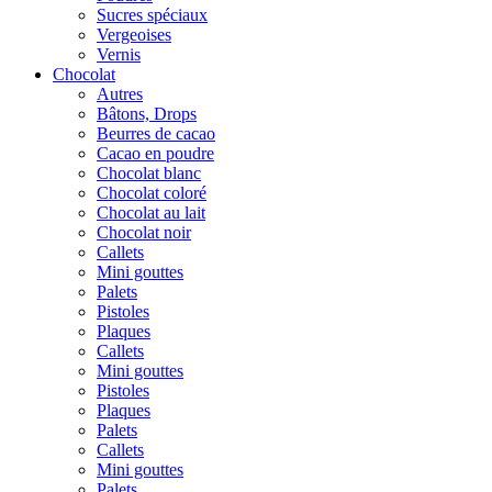
Sucres spéciaux
Vergeoises
Vernis
Chocolat
Autres
Bâtons, Drops
Beurres de cacao
Cacao en poudre
Chocolat blanc
Chocolat coloré
Chocolat au lait
Chocolat noir
Callets
Mini gouttes
Palets
Pistoles
Plaques
Callets
Mini gouttes
Pistoles
Plaques
Palets
Callets
Mini gouttes
Palets