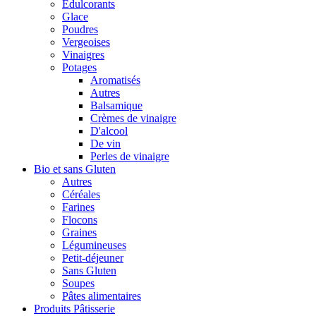
Édulcorants
Glace
Poudres
Vergeoises
Vinaigres
Potages
Aromatisés
Autres
Balsamique
Crèmes de vinaigre
D'alcool
De vin
Perles de vinaigre
Bio et sans Gluten
Autres
Céréales
Farines
Flocons
Graines
Légumineuses
Petit-déjeuner
Sans Gluten
Soupes
Pâtes alimentaires
Produits Pâtisserie