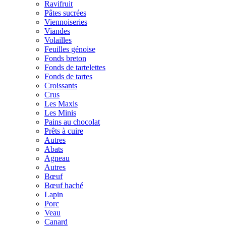
Ravifruit
Pâtes sucrées
Viennoiseries
Viandes
Volailles
Feuilles génoise
Fonds breton
Fonds de tartelettes
Fonds de tartes
Croissants
Crus
Les Maxis
Les Minis
Pains au chocolat
Prêts à cuire
Autres
Abats
Agneau
Autres
Bœuf
Bœuf haché
Lapin
Porc
Veau
Canard