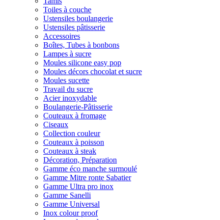
Tamis
Toiles à couche
Ustensiles boulangerie
Ustensiles pâtisserie
Accessoires
Boîtes, Tubes à bonbons
Lampes à sucre
Moules silicone easy pop
Moules décors chocolat et sucre
Moules sucette
Travail du sucre
Acier inoxydable
Boulangerie-Pâtisserie
Couteaux à fromage
Ciseaux
Collection couleur
Couteaux à poisson
Couteaux à steak
Décoration, Préparation
Gamme éco manche surmoulé
Gamme Mitre ronte Sabatier
Gamme Ultra pro inox
Gamme Sanelli
Gamme Universal
Inox colour proof