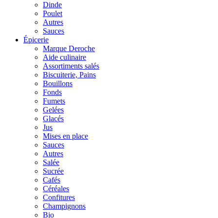
Dinde
Poulet
Autres
Sauces
Épicerie
Marque Deroche
Aide culinaire
Assortiments salés
Biscuiterie, Pains
Bouillons
Fonds
Fumets
Gelées
Glacés
Jus
Mises en place
Sauces
Autres
Salée
Sucrée
Cafés
Céréales
Confitures
Champignons
Bio