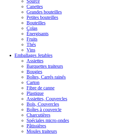
Source
Canettes
Grandes bouteilles
Petites bouteilles
Bouteilles
Colas
Énergisants
Fruits
Thés
Vins
Emballages Jetables
Assiettes
Barquettes traiteurs
Bougies
Boîtes, Carrés rainés
Carton
Fibre de canne
Plastique
Assiettes, Couvercles
Bols, Couvercles
Boîtes à couvercle
Charcutières
Spéciales micro-ondes
Pâtissières
Moules traiteurs