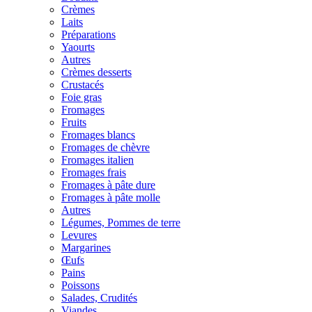
Crèmes
Laits
Préparations
Yaourts
Autres
Crèmes desserts
Crustacés
Foie gras
Fromages
Fruits
Fromages blancs
Fromages de chèvre
Fromages italien
Fromages frais
Fromages à pâte dure
Fromages à pâte molle
Autres
Légumes, Pommes de terre
Levures
Margarines
Œufs
Pains
Poissons
Salades, Crudités
Viandes