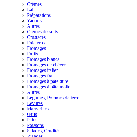
Crèmes
Laits
Préparations
Yaourts
Autres
Crèmes desserts
Crustacés
Foie gras
Fromages
Fruits
Fromages blancs
Fromages de chèvre
Fromages italien
Fromages frais
Fromages à pâte dure
Fromages à pâte molle
Autres
Légumes, Pommes de terre
Levures
Margarines
Œufs
Pains
Poissons
Salades, Crudités
Viandes