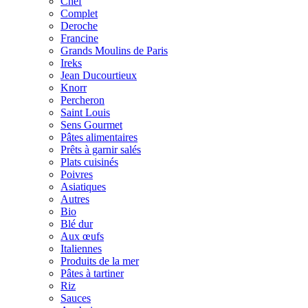
Chef
Complet
Deroche
Francine
Grands Moulins de Paris
Ireks
Jean Ducourtieux
Knorr
Percheron
Saint Louis
Sens Gourmet
Pâtes alimentaires
Prêts à garnir salés
Plats cuisinés
Poivres
Asiatiques
Autres
Bio
Blé dur
Aux œufs
Italiennes
Produits de la mer
Pâtes à tartiner
Riz
Sauces