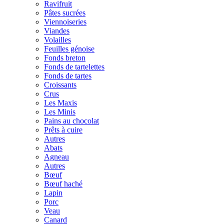
Ravifruit
Pâtes sucrées
Viennoiseries
Viandes
Volailles
Feuilles génoise
Fonds breton
Fonds de tartelettes
Fonds de tartes
Croissants
Crus
Les Maxis
Les Minis
Pains au chocolat
Prêts à cuire
Autres
Abats
Agneau
Autres
Bœuf
Bœuf haché
Lapin
Porc
Veau
Canard