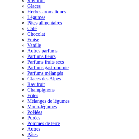
Ravifruit
Glaces
Herbes aromatiques
Légumes
Pâtes alimentaires
Café
Chocolat
Fraise
Vanille
Autres parfums
Parfums fleurs
Parfums fruits secs
Parfums gastronomie
Parfums mélangés
Glaces des Alpes
Ravifruit
Champignons
Frites
Mélanges de légumes
Mono-légumes
Poêlées
Purées
Pommes de terre
Autres
Pâtes