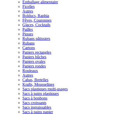
Emballage alimentaire
Ficelles
Autres
Bolducs, Raphia
Fêves, Couronnes
Glaces, Cocktails
Pailles
Piques
Rubans pâtissiers
Rubans
Cartons
Papiers rectangles
Papiers bûches
Papiers ovales
Papiers rondes
Rouleaux
Autres
Cabas, Bretelles
Krafts, Mousselines
Sacs plastiques multi-usages
Sacs à pains plastiques
Sacs à bonbons
Sacs croissants
Sacs ingraissables
Sacs à pains papier