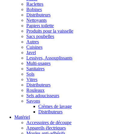
Raclettes
Bobines
Distributeurs
Nettoyants
Papiers toilette
Produits pour la vaisselle
Sacs poubelles
Autres
Cuisines
Javel
Lessives, Assouplissants
Multi-usages
Sanitaires
Sols
Vitres
Distributeurs
Rouleaux
Sels adoucisseurs
Savons
Crèmes de lavage
Distributeurs
Matériel
Accessoires de découpe
Appareils électriques
Moules anti-adhésifs