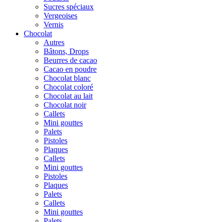
Sucres spéciaux
Vergeoises
Vernis
Chocolat
Autres
Bâtons, Drops
Beurres de cacao
Cacao en poudre
Chocolat blanc
Chocolat coloré
Chocolat au lait
Chocolat noir
Callets
Mini gouttes
Palets
Pistoles
Plaques
Callets
Mini gouttes
Pistoles
Plaques
Palets
Callets
Mini gouttes
Palets