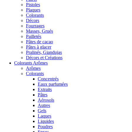
Pistoles
Plaques
Colorants
Décors
Fourrages
Masses, Grués
Pailletés
Pâtes de cacao
Pâtes à glacer
Pralinés, Giandujas
Décors et Créations
Colorants Arômes
Arômes
Colorants
Concentrés
Eaux parfumées
Extraits
Pâtes
Aérosols
Autres
Gels
Laques
Liquides
Poudres
Spray