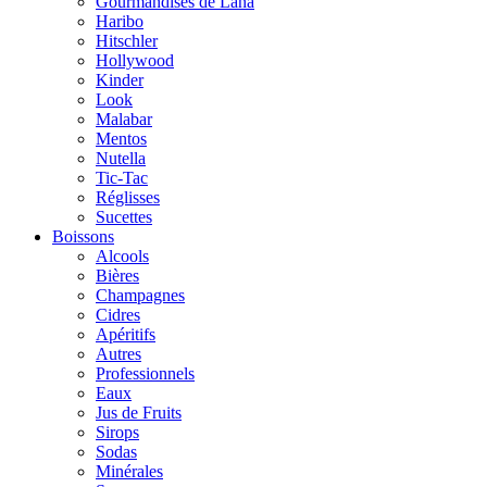
Gourmandises de Lana
Haribo
Hitschler
Hollywood
Kinder
Look
Malabar
Mentos
Nutella
Tic-Tac
Réglisses
Sucettes
Boissons
Alcools
Bières
Champagnes
Cidres
Apéritifs
Autres
Professionnels
Eaux
Jus de Fruits
Sirops
Sodas
Minérales