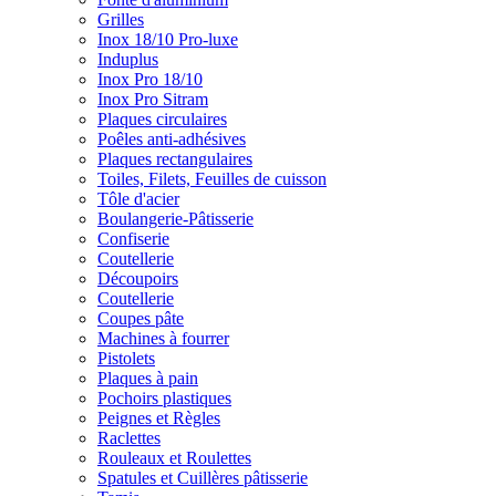
Grilles
Inox 18/10 Pro-luxe
Induplus
Inox Pro 18/10
Inox Pro Sitram
Plaques circulaires
Poêles anti-adhésives
Plaques rectangulaires
Toiles, Filets, Feuilles de cuisson
Tôle d'acier
Boulangerie-Pâtisserie
Confiserie
Coutellerie
Découpoirs
Coutellerie
Coupes pâte
Machines à fourrer
Pistolets
Plaques à pain
Pochoirs plastiques
Peignes et Règles
Raclettes
Rouleaux et Roulettes
Spatules et Cuillères pâtisserie