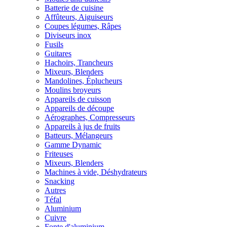
Batterie de cuisine
Affûteurs, Aiguiseurs
Coupes légumes, Râpes
Diviseurs inox
Fusils
Guitares
Hachoirs, Trancheurs
Mixeurs, Blenders
Mandolines, Éplucheurs
Moulins broyeurs
Appareils de cuisson
Appareils de découpe
Aérographes, Compresseurs
Appareils à jus de fruits
Batteurs, Mélangeurs
Gamme Dynamic
Friteuses
Mixeurs, Blenders
Machines à vide, Déshydrateurs
Snacking
Autres
Téfal
Aluminium
Cuivre
Fonte d'aluminium