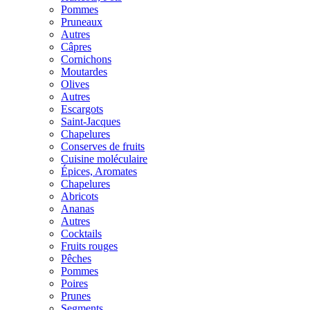
Pommes
Pruneaux
Autres
Câpres
Cornichons
Moutardes
Olives
Autres
Escargots
Saint-Jacques
Chapelures
Conserves de fruits
Cuisine moléculaire
Épices, Aromates
Chapelures
Abricots
Ananas
Autres
Cocktails
Fruits rouges
Pêches
Pommes
Poires
Prunes
Segments