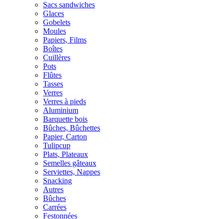
Sacs sandwiches
Glaces
Gobelets
Moules
Papiers, Films
Boîtes
Cuillères
Pots
Flûtes
Tasses
Verres
Verres à pieds
Aluminium
Barquette bois
Bûches, Bûchettes
Papier, Carton
Tulipcup
Plats, Plateaux
Semelles gâteaux
Serviettes, Nappes
Snacking
Autres
Bûches
Carrées
Festonnées