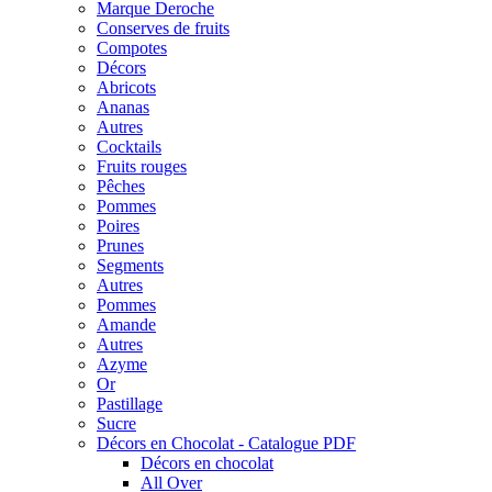
Marque Deroche
Conserves de fruits
Compotes
Décors
Abricots
Ananas
Autres
Cocktails
Fruits rouges
Pêches
Pommes
Poires
Prunes
Segments
Autres
Pommes
Amande
Autres
Azyme
Or
Pastillage
Sucre
Décors en Chocolat - Catalogue PDF
Décors en chocolat
All Over