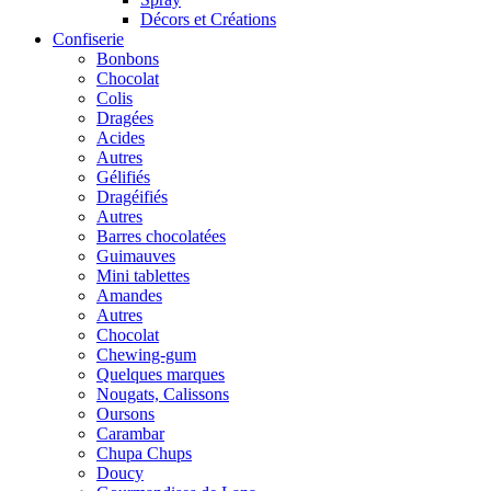
Décors et Créations
Confiserie
Bonbons
Chocolat
Colis
Dragées
Acides
Autres
Gélifiés
Dragéifiés
Autres
Barres chocolatées
Guimauves
Mini tablettes
Amandes
Autres
Chocolat
Chewing-gum
Quelques marques
Nougats, Calissons
Oursons
Carambar
Chupa Chups
Doucy