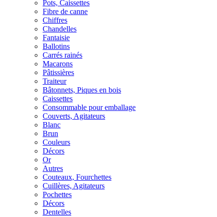
Pots, Caissettes
Fibre de canne
Chiffres
Chandelles
Fantaisie
Ballotins
Carrés rainés
Macarons
Pâtissières
Traiteur
Bâtonnets, Piques en bois
Caissettes
Consommable pour emballage
Couverts, Agitateurs
Blanc
Brun
Couleurs
Décors
Or
Autres
Couteaux, Fourchettes
Cuillères, Agitateurs
Pochettes
Décors
Dentelles