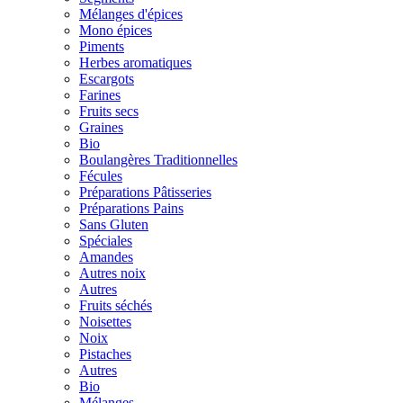
Mélanges d'épices
Mono épices
Piments
Herbes aromatiques
Escargots
Farines
Fruits secs
Graines
Bio
Boulangères Traditionnelles
Fécules
Préparations Pâtisseries
Préparations Pains
Sans Gluten
Spéciales
Amandes
Autres noix
Autres
Fruits séchés
Noisettes
Noix
Pistaches
Autres
Bio
Mélanges