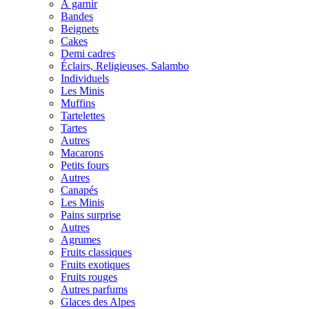
À garnir
Bandes
Beignets
Cakes
Demi cadres
Éclairs, Religieuses, Salambo
Individuels
Les Minis
Muffins
Tartelettes
Tartes
Autres
Macarons
Petits fours
Autres
Canapés
Les Minis
Pains surprise
Autres
Agrumes
Fruits classiques
Fruits exotiques
Fruits rouges
Autres parfums
Glaces des Alpes