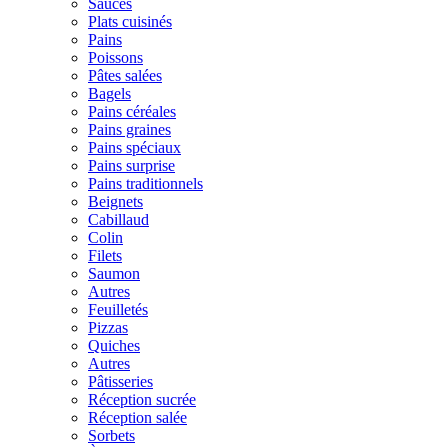
Sauces
Plats cuisinés
Pains
Poissons
Pâtes salées
Bagels
Pains céréales
Pains graines
Pains spéciaux
Pains surprise
Pains traditionnels
Beignets
Cabillaud
Colin
Filets
Saumon
Autres
Feuilletés
Pizzas
Quiches
Autres
Pâtisseries
Réception sucrée
Réception salée
Sorbets