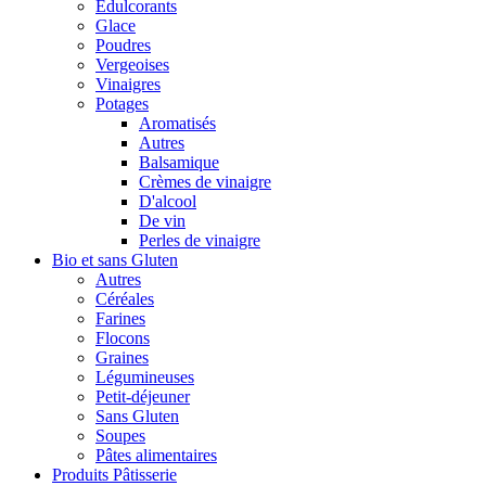
Édulcorants
Glace
Poudres
Vergeoises
Vinaigres
Potages
Aromatisés
Autres
Balsamique
Crèmes de vinaigre
D'alcool
De vin
Perles de vinaigre
Bio et sans Gluten
Autres
Céréales
Farines
Flocons
Graines
Légumineuses
Petit-déjeuner
Sans Gluten
Soupes
Pâtes alimentaires
Produits Pâtisserie