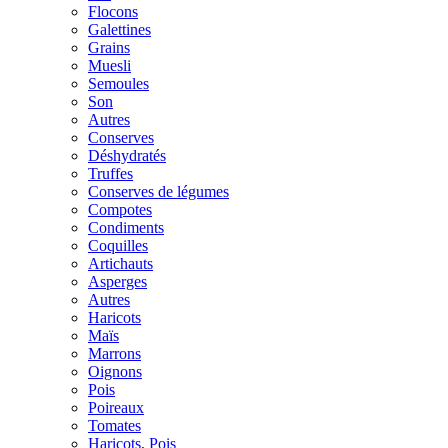
Flocons
Galettines
Grains
Muesli
Semoules
Son
Autres
Conserves
Déshydratés
Truffes
Conserves de légumes
Compotes
Condiments
Coquilles
Artichauts
Asperges
Autres
Haricots
Maïs
Marrons
Oignons
Pois
Poireaux
Tomates
Haricots, Pois