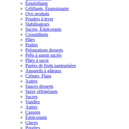
Émulsifiants
Gélifiants, Épaississants
Ovo produits
Poudres à lever
Stabilisateurs
Sucres, Édulcorants
Croustillants
Pâtes
Pralins
Préparations desserts
Prêts à garnir sucrés
Pâtes à sucre
Purées de fruits pasteurisées
Appareils à gâteaux
Crèmes, Flans
Autres
Sauces desserts
Spray réfrigérants
Sucres
Vanilles
Autres
Cassons
Édulcorants
Glaces
Poudres