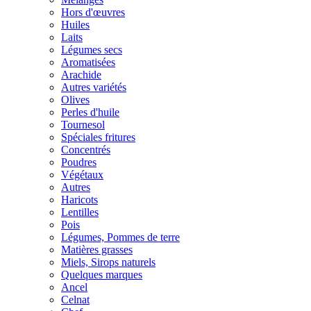
Hors d'œuvres
Huiles
Laits
Légumes secs
Aromatisées
Arachide
Autres variétés
Olives
Perles d'huile
Tournesol
Spéciales fritures
Concentrés
Poudres
Végétaux
Autres
Haricots
Lentilles
Pois
Légumes, Pommes de terre
Matières grasses
Miels, Sirops naturels
Quelques marques
Ancel
Celnat