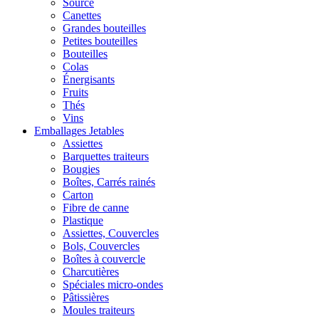
Source
Canettes
Grandes bouteilles
Petites bouteilles
Bouteilles
Colas
Énergisants
Fruits
Thés
Vins
Emballages Jetables
Assiettes
Barquettes traiteurs
Bougies
Boîtes, Carrés rainés
Carton
Fibre de canne
Plastique
Assiettes, Couvercles
Bols, Couvercles
Boîtes à couvercle
Charcutières
Spéciales micro-ondes
Pâtissières
Moules traiteurs