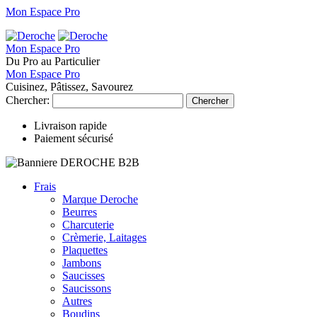
Mon Espace Pro
Mon Espace Pro
Du Pro au Particulier
Mon Espace Pro
Cuisinez, Pâtissez, Savourez
Chercher:
Chercher
Livraison rapide
Paiement sécurisé
Frais
Marque Deroche
Beurres
Charcuterie
Crèmerie, Laitages
Plaquettes
Jambons
Saucisses
Saucissons
Autres
Boudins