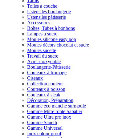
Tamis
Toiles à couche
Ustensiles boulangerie
Ustensiles pâtisserie
Accessoires
Boîtes, Tubes à bonbons
Lampes à sucre
Moules silicone easy pop
Moules décors chocolat et sucre
Moules sucette
Travail du sucre
Acier inoxydable
Boulangerie-Pâtisserie
Couteaux à fromage
Ciseaux
Collection couleur
Couteaux à poisson
Couteaux à steak
Décoration, Préparation
Gamme éco manche surmoulé
Gamme Mitre ronte Sabatier
Gamme Ultra pro inox
Gamme Sanelli
Gamme Universal
Inox colour proof