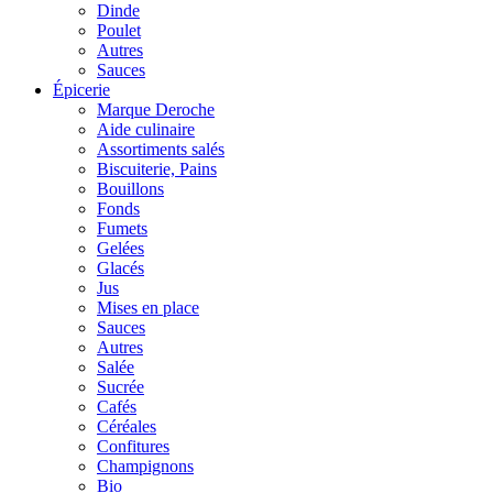
Dinde
Poulet
Autres
Sauces
Épicerie
Marque Deroche
Aide culinaire
Assortiments salés
Biscuiterie, Pains
Bouillons
Fonds
Fumets
Gelées
Glacés
Jus
Mises en place
Sauces
Autres
Salée
Sucrée
Cafés
Céréales
Confitures
Champignons
Bio