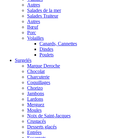
Autres
Salades de la mer
Salades Traiteur
Autres
Bœuf
Porc
Volailles
Canards, Cannettes
Dindes
Poulets
Surgelés
Marque Deroche
Chocolat
Charcuterie
Coquillages
Chorizo
Jambons
Lardons
Merguez
Moules
Noix de Saint-Jacques
Crustacés
Desserts glacés
Entrées
Escargots