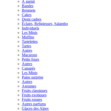
À garnir
Bandes
Beignets
Cakes
Demi cadres
Éclairs, Religieuses, Salambo
Individuels
Les Minis
Muffins
Tartelettes
Tartes
Autres
Macarons
Petits fours
Autres
Canapés
Les Minis
Pains surprise
Autres
Agrumes
Fruits classiques
Fruits exotiques
Fruits rouges
Autres parfums
Glaces des Alpes