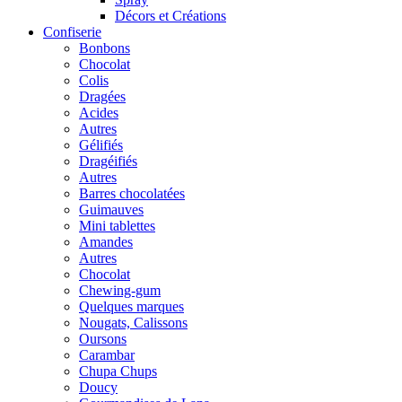
Décors et Créations
Confiserie
Bonbons
Chocolat
Colis
Dragées
Acides
Autres
Gélifiés
Dragéifiés
Autres
Barres chocolatées
Guimauves
Mini tablettes
Amandes
Autres
Chocolat
Chewing-gum
Quelques marques
Nougats, Calissons
Oursons
Carambar
Chupa Chups
Doucy