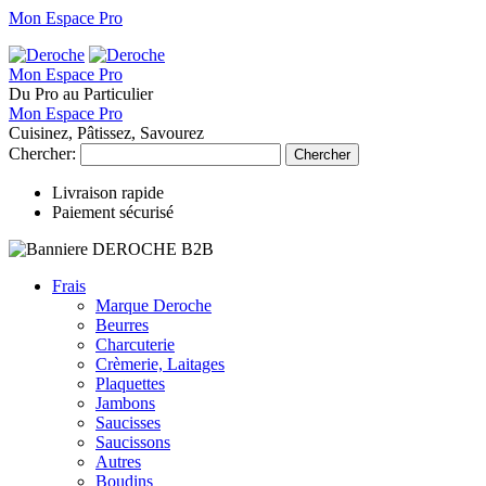
Mon Espace Pro
Mon Espace Pro
Du Pro au Particulier
Mon Espace Pro
Cuisinez, Pâtissez, Savourez
Chercher:
Chercher
Livraison rapide
Paiement sécurisé
Frais
Marque Deroche
Beurres
Charcuterie
Crèmerie, Laitages
Plaquettes
Jambons
Saucisses
Saucissons
Autres
Boudins