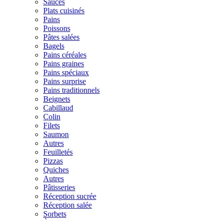
Sauces
Plats cuisinés
Pains
Poissons
Pâtes salées
Bagels
Pains céréales
Pains graines
Pains spéciaux
Pains surprise
Pains traditionnels
Beignets
Cabillaud
Colin
Filets
Saumon
Autres
Feuilletés
Pizzas
Quiches
Autres
Pâtisseries
Réception sucrée
Réception salée
Sorbets