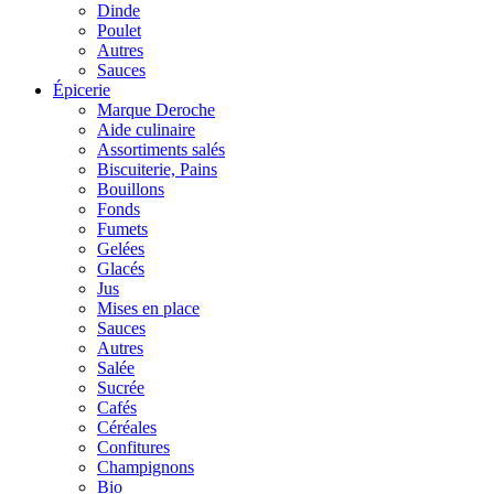
Dinde
Poulet
Autres
Sauces
Épicerie
Marque Deroche
Aide culinaire
Assortiments salés
Biscuiterie, Pains
Bouillons
Fonds
Fumets
Gelées
Glacés
Jus
Mises en place
Sauces
Autres
Salée
Sucrée
Cafés
Céréales
Confitures
Champignons
Bio