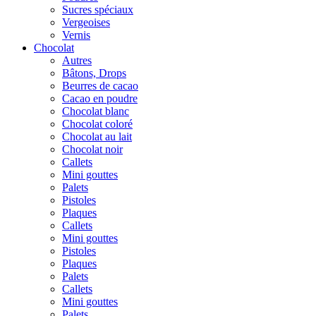
Sucres spéciaux
Vergeoises
Vernis
Chocolat
Autres
Bâtons, Drops
Beurres de cacao
Cacao en poudre
Chocolat blanc
Chocolat coloré
Chocolat au lait
Chocolat noir
Callets
Mini gouttes
Palets
Pistoles
Plaques
Callets
Mini gouttes
Pistoles
Plaques
Palets
Callets
Mini gouttes
Palets