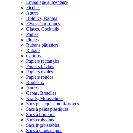
Emballage alimentaire
Ficelles
Autres
Bolducs, Raphia
Fêves, Couronnes
Glaces, Cocktails
Pailles
Piques
Rubans pâtissiers
Rubans
Cartons
Papiers rectangles
Papiers bûches
Papiers ovales
Papiers rondes
Rouleaux
Autres
Cabas, Bretelles
Krafts, Mousselines
Sacs plastiques multi-usages
Sacs à pains plastiques
Sacs à bonbons
Sacs croissants
Sacs ingraissables
Sacs à pains papier