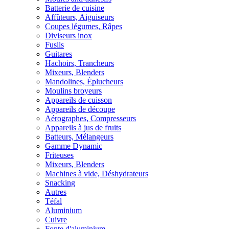
Batterie de cuisine
Affûteurs, Aiguiseurs
Coupes légumes, Râpes
Diviseurs inox
Fusils
Guitares
Hachoirs, Trancheurs
Mixeurs, Blenders
Mandolines, Éplucheurs
Moulins broyeurs
Appareils de cuisson
Appareils de découpe
Aérographes, Compresseurs
Appareils à jus de fruits
Batteurs, Mélangeurs
Gamme Dynamic
Friteuses
Mixeurs, Blenders
Machines à vide, Déshydrateurs
Snacking
Autres
Téfal
Aluminium
Cuivre
Fonte d'aluminium