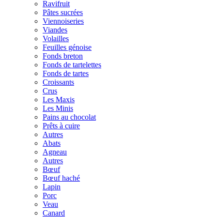
Ravifruit
Pâtes sucrées
Viennoiseries
Viandes
Volailles
Feuilles génoise
Fonds breton
Fonds de tartelettes
Fonds de tartes
Croissants
Crus
Les Maxis
Les Minis
Pains au chocolat
Prêts à cuire
Autres
Abats
Agneau
Autres
Bœuf
Bœuf haché
Lapin
Porc
Veau
Canard