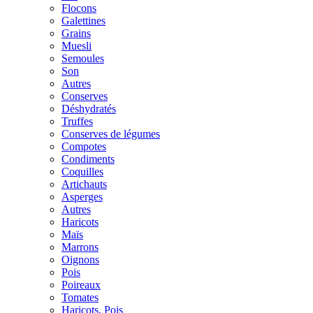
Flocons
Galettines
Grains
Muesli
Semoules
Son
Autres
Conserves
Déshydratés
Truffes
Conserves de légumes
Compotes
Condiments
Coquilles
Artichauts
Asperges
Autres
Haricots
Maïs
Marrons
Oignons
Pois
Poireaux
Tomates
Haricots, Pois