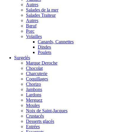
Autres
Salades de la mer
Salades Traiteur
Autres
Bœuf
Porc
Volailles
Canards, Cannettes
Dindes
Poulets
Surgelés
Marque Deroche
Chocolat
Charcuterie
Coquillages
Chorizo
Jambons
Lardons
Merguez
Moules
Noix de Saint-Jacques
Crustacés
Desserts glacés
Entrées
Escargots