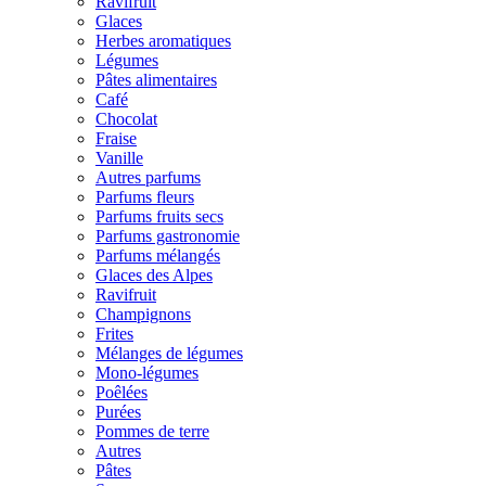
Ravifruit
Glaces
Herbes aromatiques
Légumes
Pâtes alimentaires
Café
Chocolat
Fraise
Vanille
Autres parfums
Parfums fleurs
Parfums fruits secs
Parfums gastronomie
Parfums mélangés
Glaces des Alpes
Ravifruit
Champignons
Frites
Mélanges de légumes
Mono-légumes
Poêlées
Purées
Pommes de terre
Autres
Pâtes