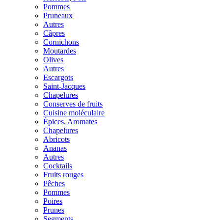
Pommes
Pruneaux
Autres
Câpres
Cornichons
Moutardes
Olives
Autres
Escargots
Saint-Jacques
Chapelures
Conserves de fruits
Cuisine moléculaire
Épices, Aromates
Chapelures
Abricots
Ananas
Autres
Cocktails
Fruits rouges
Pêches
Pommes
Poires
Prunes
Segments