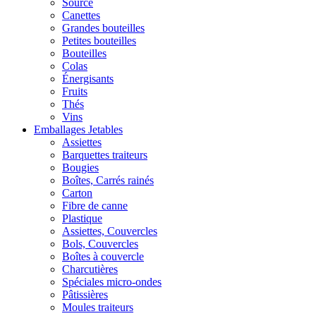
Source
Canettes
Grandes bouteilles
Petites bouteilles
Bouteilles
Colas
Énergisants
Fruits
Thés
Vins
Emballages Jetables
Assiettes
Barquettes traiteurs
Bougies
Boîtes, Carrés rainés
Carton
Fibre de canne
Plastique
Assiettes, Couvercles
Bols, Couvercles
Boîtes à couvercle
Charcutières
Spéciales micro-ondes
Pâtissières
Moules traiteurs