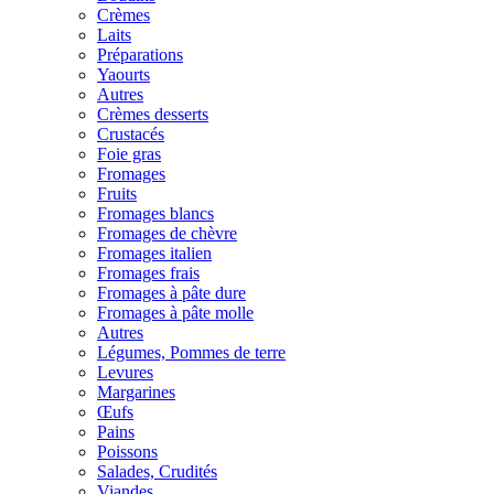
Crèmes
Laits
Préparations
Yaourts
Autres
Crèmes desserts
Crustacés
Foie gras
Fromages
Fruits
Fromages blancs
Fromages de chèvre
Fromages italien
Fromages frais
Fromages à pâte dure
Fromages à pâte molle
Autres
Légumes, Pommes de terre
Levures
Margarines
Œufs
Pains
Poissons
Salades, Crudités
Viandes