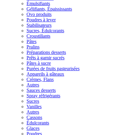
Émulsifiants
Gélifiants, Épaississants
Ovo produits
Poudres à lever
Stabilisateurs
Sucres, Édulcorants
Croustillants
Pâtes
Pralins
Préparations desserts
Prêts à garnir sucrés
Pâtes à sucre
Purées de fruits pasteurisées
Appareils à gâteaux
Crèmes, Flans
Autres
Sauces desserts
Spray réfrigérants
Sucres
Vanilles
Autres
Cassons
Édulcorants
Glaces
Poudres