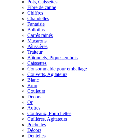
Pots, Caissettes
Fibre de canne
Chiffres
Chandelles
Fantaisie
Ballotins
Carrés rainés
Macarons
Pâtissières
Traiteur
Bâtonnets, Piques en bois
Caissettes
Consommable pour emballage
Couverts, Agitateurs
Blanc
Brun
Couleurs
Décors
Or
Autres
Couteaux, Fourchettes
Cuillères, Agitateurs
Pochettes
Décors
Dentelles