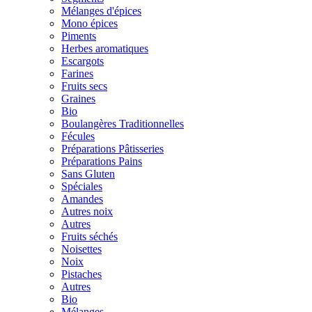
Mélanges d'épices
Mono épices
Piments
Herbes aromatiques
Escargots
Farines
Fruits secs
Graines
Bio
Boulangères Traditionnelles
Fécules
Préparations Pâtisseries
Préparations Pains
Sans Gluten
Spéciales
Amandes
Autres noix
Autres
Fruits séchés
Noisettes
Noix
Pistaches
Autres
Bio
Mélanges