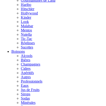
Gourmandises de Lana
Haribo
Hitschler
Hollywood
Kinder
Look
Malabar
Mentos
Nutella
Tic-Tac
Réglisses
Sucettes
Boissons
Alcools
Bières
Champagnes
Cidres
Apéritifs
Autres
Professionnels
Eaux
Jus de Fruits
Sirops
Sodas
Minérales