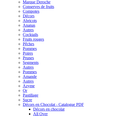
Marque Deroche
Conserves de fruits
Compotes
Décors
Abricots
Ananas
Autres
Cocktails
Fruits rouges
Pêches
Pommes
Poires
Prunes
Segments
Autres
Pommes
Amande
Autres
Azyme
Or
Pastillage
Sucre
Décors en Chocolat - Catalogue PDF
Décors en chocolat
All Over