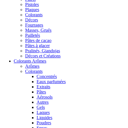
Pistoles
Plaques
Colorants
Décors
Fourrages
Masses, Grués
Pailletés
Pâtes de cacao
Pâtes à glacer
Pralinés, Giandujas
Décors et Créations
Colorants Arômes
Arômes
Colorants
Concentrés
Eaux parfumées
Extraits
Pâtes
Aérosols
Autres
Gels
Laques
Liquides
Poudres
Spray