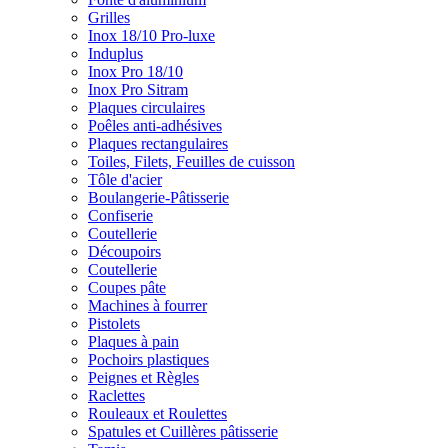
Grilles
Inox 18/10 Pro-luxe
Induplus
Inox Pro 18/10
Inox Pro Sitram
Plaques circulaires
Poêles anti-adhésives
Plaques rectangulaires
Toiles, Filets, Feuilles de cuisson
Tôle d'acier
Boulangerie-Pâtisserie
Confiserie
Coutellerie
Découpoirs
Coutellerie
Coupes pâte
Machines à fourrer
Pistolets
Plaques à pain
Pochoirs plastiques
Peignes et Règles
Raclettes
Rouleaux et Roulettes
Spatules et Cuillères pâtisserie