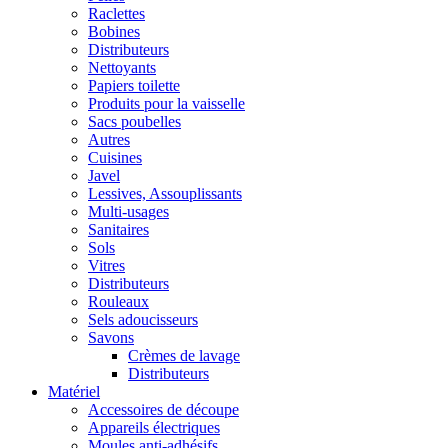
Raclettes
Bobines
Distributeurs
Nettoyants
Papiers toilette
Produits pour la vaisselle
Sacs poubelles
Autres
Cuisines
Javel
Lessives, Assouplissants
Multi-usages
Sanitaires
Sols
Vitres
Distributeurs
Rouleaux
Sels adoucisseurs
Savons
Crèmes de lavage
Distributeurs
Matériel
Accessoires de découpe
Appareils électriques
Moules anti-adhésifs