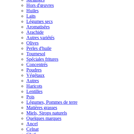
Hors d'œuvres
Huiles
Laits
Légumes secs
Aromatisées
Arachide
Autres variétés
Olives
Perles d'huile
Tournesol
Spéciales fritures
Concentrés
Poudres
Végétaux
Autres
Haricots
Lentilles
Pois
Légumes, Pommes de terre
Matières grasses
Miels, Sirops naturels
Quelques marques
Ancel
Celnat