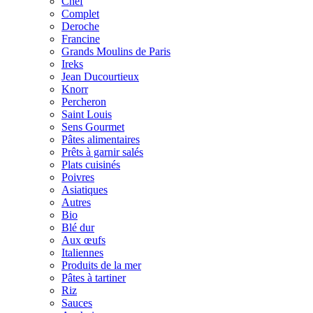
Chef
Complet
Deroche
Francine
Grands Moulins de Paris
Ireks
Jean Ducourtieux
Knorr
Percheron
Saint Louis
Sens Gourmet
Pâtes alimentaires
Prêts à garnir salés
Plats cuisinés
Poivres
Asiatiques
Autres
Bio
Blé dur
Aux œufs
Italiennes
Produits de la mer
Pâtes à tartiner
Riz
Sauces