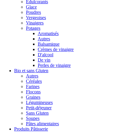
Édulcorants
Glace
Poudres
Vergeoises
Vinaigres
Potages
Aromatisés
Autres
Balsamique
Crèmes de vinaigre
D'alcool
De vin
Perles de vinaigre
Bio et sans Gluten
Autres
Céréales
Farines
Flocons
Graines
Légumineuses
Petit-déjeuner
Sans Gluten
Soupes
Pâtes alimentaires
Produits Pâtisserie