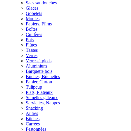
Sacs sandwiches
Glaces
Gobelets
Moules
Papiers, Films
Boîtes
Cuillères
Pots
Flûtes
Tasses
Verres
Verres à pieds
Aluminium
Barquette bois
Bûches, Bûchettes
Papier, Carton
Tulipcup
Plats, Plateaux
Semelles gâteaux
Serviettes, Nappes
Snacking
Autres
Bûches
Carrées
Festonnées