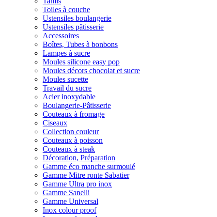
Tamis
Toiles à couche
Ustensiles boulangerie
Ustensiles pâtisserie
Accessoires
Boîtes, Tubes à bonbons
Lampes à sucre
Moules silicone easy pop
Moules décors chocolat et sucre
Moules sucette
Travail du sucre
Acier inoxydable
Boulangerie-Pâtisserie
Couteaux à fromage
Ciseaux
Collection couleur
Couteaux à poisson
Couteaux à steak
Décoration, Préparation
Gamme éco manche surmoulé
Gamme Mitre ronte Sabatier
Gamme Ultra pro inox
Gamme Sanelli
Gamme Universal
Inox colour proof