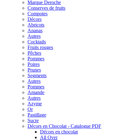
Marque Deroche
Conserves de fruits
Compotes
Décors
Abricots
Ananas
Autres
Cocktails
Fruits rouges
Pêches
Pommes
Poires
Prunes
Segments
Autres
Pommes
Amande
Autres
Azyme
Or
Pastillage
Sucre
Décors en Chocolat - Catalogue PDF
Décors en chocolat
All Over