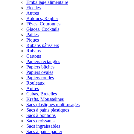
Emballage alimentaire
Ficelles
Autres
Bolducs, Raphia
Fêves, Couronnes
Glaces, Cocktails
Pailles
Piques
Rubans pâtissiers
Rubans
Cartons
Papiers rectangles
Papiers bûches
Papiers ovales
Papiers rondes
Rouleaux
Autres
Cabas, Bretelles
Krafts, Mousselines
Sacs plastiques multi-usages
Sacs à pains plastiques
Sacs à bonbons
Sacs croissants
Sacs ingraissables
Sacs à pains papier