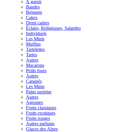
À garnir
Bandes
Beignets
Cakes
Demi cadres
Éclairs, Religieuses, Salambo
Individuels
Les Minis
Muffins
Tartelettes
Tartes
Autres
Macarons
Petits fours
Autres
Canapés
Les Minis
Pains surprise
Autres
Agrumes
Fruits classiques
Fruits exotiques
Fruits rouges
Autres parfums
Glaces des Alpes