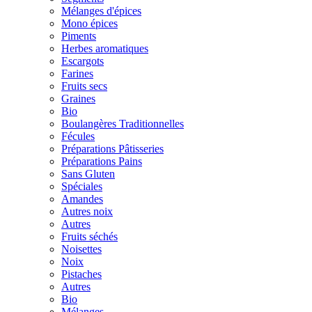
Mélanges d'épices
Mono épices
Piments
Herbes aromatiques
Escargots
Farines
Fruits secs
Graines
Bio
Boulangères Traditionnelles
Fécules
Préparations Pâtisseries
Préparations Pains
Sans Gluten
Spéciales
Amandes
Autres noix
Autres
Fruits séchés
Noisettes
Noix
Pistaches
Autres
Bio
Mélanges