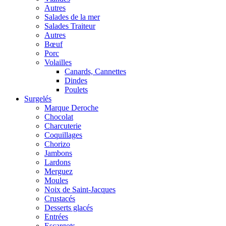
Autres
Salades de la mer
Salades Traiteur
Autres
Bœuf
Porc
Volailles
Canards, Cannettes
Dindes
Poulets
Surgelés
Marque Deroche
Chocolat
Charcuterie
Coquillages
Chorizo
Jambons
Lardons
Merguez
Moules
Noix de Saint-Jacques
Crustacés
Desserts glacés
Entrées
Escargots