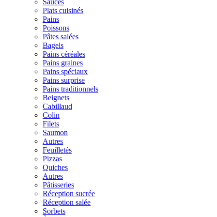
Sauces
Plats cuisinés
Pains
Poissons
Pâtes salées
Bagels
Pains céréales
Pains graines
Pains spéciaux
Pains surprise
Pains traditionnels
Beignets
Cabillaud
Colin
Filets
Saumon
Autres
Feuilletés
Pizzas
Quiches
Autres
Pâtisseries
Réception sucrée
Réception salée
Sorbets