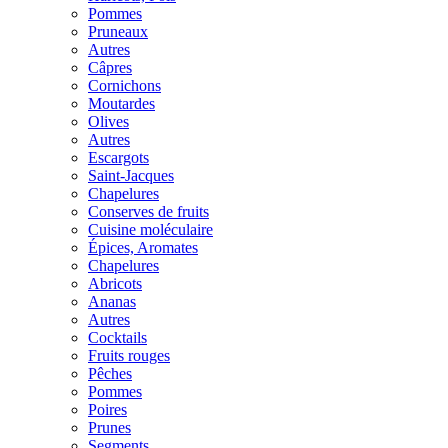
Pommes
Pruneaux
Autres
Câpres
Cornichons
Moutardes
Olives
Autres
Escargots
Saint-Jacques
Chapelures
Conserves de fruits
Cuisine moléculaire
Épices, Aromates
Chapelures
Abricots
Ananas
Autres
Cocktails
Fruits rouges
Pêches
Pommes
Poires
Prunes
Segments