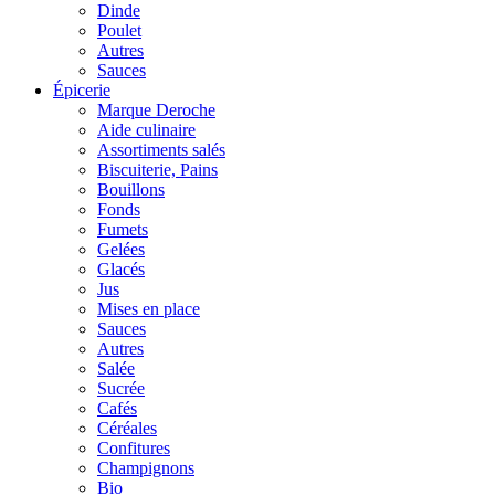
Dinde
Poulet
Autres
Sauces
Épicerie
Marque Deroche
Aide culinaire
Assortiments salés
Biscuiterie, Pains
Bouillons
Fonds
Fumets
Gelées
Glacés
Jus
Mises en place
Sauces
Autres
Salée
Sucrée
Cafés
Céréales
Confitures
Champignons
Bio