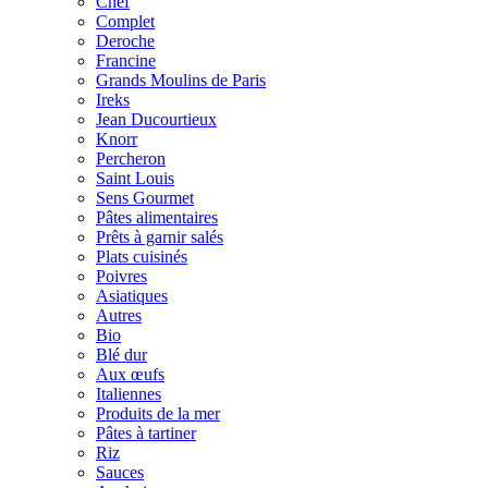
Chef
Complet
Deroche
Francine
Grands Moulins de Paris
Ireks
Jean Ducourtieux
Knorr
Percheron
Saint Louis
Sens Gourmet
Pâtes alimentaires
Prêts à garnir salés
Plats cuisinés
Poivres
Asiatiques
Autres
Bio
Blé dur
Aux œufs
Italiennes
Produits de la mer
Pâtes à tartiner
Riz
Sauces