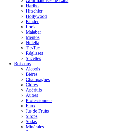
Gourmandises de Lana
Haribo
Hitschler
Hollywood
Kinder
Look
Malabar
Mentos
Nutella
Tic-Tac
Réglisses
Sucettes
Boissons
Alcools
Bières
Champagnes
Cidres
Apéritifs
Autres
Professionnels
Eaux
Jus de Fruits
Sirops
Sodas
Minérales