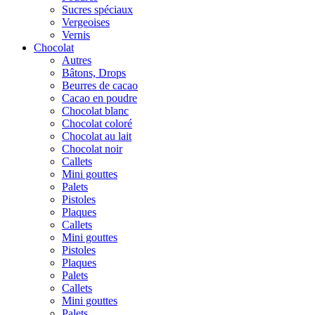
Sucres spéciaux
Vergeoises
Vernis
Chocolat
Autres
Bâtons, Drops
Beurres de cacao
Cacao en poudre
Chocolat blanc
Chocolat coloré
Chocolat au lait
Chocolat noir
Callets
Mini gouttes
Palets
Pistoles
Plaques
Callets
Mini gouttes
Pistoles
Plaques
Palets
Callets
Mini gouttes
Palets