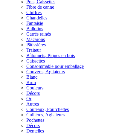
Pots, Caissettes
Fibre de canne
Chiffres
Chandelles
Fantaisie
Ballotins
Carrés rainés
Macarons
Pâtissières
Traiteur
Bâtonnets, Piques en bois
Caissettes
Consommable pour emballage
Couverts, Agitateurs
Blanc
Brun
Couleurs
Décors
Or
Autres
Couteaux, Fourchettes
Cuillères, Agitateurs
Pochettes
Décors
Dentelles