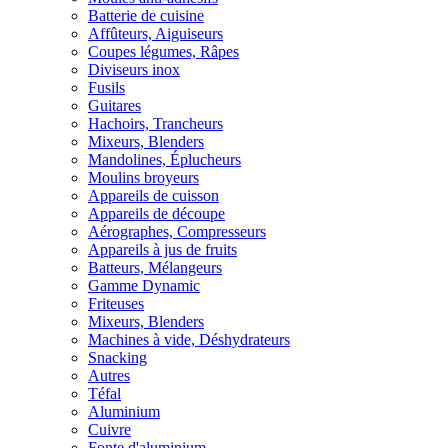
Batterie de cuisine
Affûteurs, Aiguiseurs
Coupes légumes, Râpes
Diviseurs inox
Fusils
Guitares
Hachoirs, Trancheurs
Mixeurs, Blenders
Mandolines, Éplucheurs
Moulins broyeurs
Appareils de cuisson
Appareils de découpe
Aérographes, Compresseurs
Appareils à jus de fruits
Batteurs, Mélangeurs
Gamme Dynamic
Friteuses
Mixeurs, Blenders
Machines à vide, Déshydrateurs
Snacking
Autres
Téfal
Aluminium
Cuivre
Fonte d'aluminium