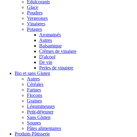
Édulcorants
Glace
Poudres
Vergeoises
Vinaigres
Potages
Aromatisés
Autres
Balsamique
Crèmes de vinaigre
D'alcool
De vin
Perles de vinaigre
Bio et sans Gluten
Autres
Céréales
Farines
Flocons
Graines
Légumineuses
Petit-déjeuner
Sans Gluten
Soupes
Pâtes alimentaires
Produits Pâtisserie