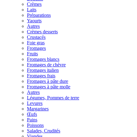
Crèmes
Laits
Préparations
Yaourts
Autres
Crèmes desserts
Crustacés
Foie gras
Fromages
Fruits
Fromages blancs
Fromages de chèvre
Fromages italien
Fromages frais
Fromages à pâte dure
Fromages à pâte molle
Autres
Légumes, Pommes de terre
Levures
Margarines
Œufs
Pains
Poissons
Salades, Crudités
Viandes