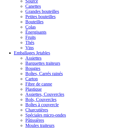
Source
Canettes
Grandes bouteilles
Petites bouteilles
Bouteilles
Colas
Énergisants
Fruits
Thés
Vins
Emballages Jetables
Assiettes
Barquettes traiteurs
Bougies
Boîtes, Carrés rainés
Carton
Fibre de canne
Plastique
Assiettes, Couvercles
Bols, Couvercles
Boîtes à couvercle
Charcutières
Spéciales micro-ondes
Pâtissières
Moules traiteurs