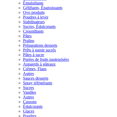
Émulsifiants
Gélifiants, Épaississants
Ovo produits
Poudres à lever
Stabilisateurs
Sucres, Édulcorants
Croustillants
Pâtes
Pralins
Préparations desserts
Prêts à garnir sucrés
Pâtes à sucre
Purées de fruits pasteurisées
Appareils à gâteaux
Crèmes, Flans
Autres
Sauces desserts
Spray réfrigérants
Sucres
Vanilles
Autres
Cassons
Édulcorants
Glaces
Poudres