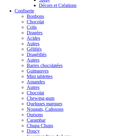
Décors et Créations
Confiserie
Bonbons
Chocolat
Colis
Dragées
Acides
Autres
Gélifiés
Dragéifiés
Autres
Barres chocolatées
Guimauves
Mini tablettes
Amandes
Autres
Chocolat
Chewing-gum
Quelques marques
Nougats, Calissons
Oursons
Carambar
Chupa Chups
Doucy