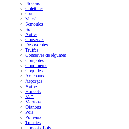
Flocons
Galettines
Grains
Muesli
Semoules
Son
Autres
Conserves
Déshydratés
Truffes
Conserves de légumes
Compotes
Condiments
Coquilles
Artichauts
Asperges
Autres
Haricots
Maïs
Marrons
Oignons
Pois
Poireaux
Tomates
Haricots, Pois