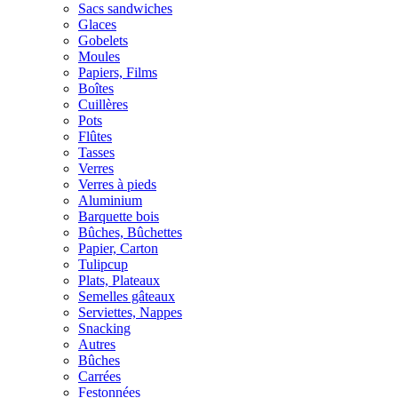
Sacs sandwiches
Glaces
Gobelets
Moules
Papiers, Films
Boîtes
Cuillères
Pots
Flûtes
Tasses
Verres
Verres à pieds
Aluminium
Barquette bois
Bûches, Bûchettes
Papier, Carton
Tulipcup
Plats, Plateaux
Semelles gâteaux
Serviettes, Nappes
Snacking
Autres
Bûches
Carrées
Festonnées