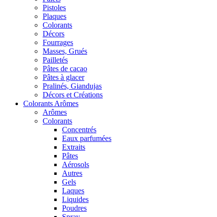
Pistoles
Plaques
Colorants
Décors
Fourrages
Masses, Grués
Pailletés
Pâtes de cacao
Pâtes à glacer
Pralinés, Giandujas
Décors et Créations
Colorants Arômes
Arômes
Colorants
Concentrés
Eaux parfumées
Extraits
Pâtes
Aérosols
Autres
Gels
Laques
Liquides
Poudres
Spray