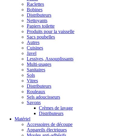
Raclettes
Bobines
Distributeurs
Nettoyants
Papiers toilette
Produits pour la vaisselle
Sacs poubelles
Autres
Cuisines
Javel
Lessives, Assouplissants
Multi-usages
Sanitaires
Sols
Vitres
Distributeurs
Rouleaux
Sels adoucisseurs
Savons
Crèmes de lavage
Distributeurs
Matériel
Accessoires de découpe
Appareils électriques
Moules anti-adhésifs