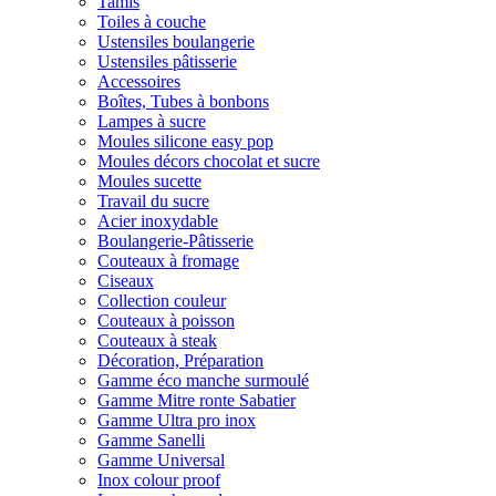
Tamis
Toiles à couche
Ustensiles boulangerie
Ustensiles pâtisserie
Accessoires
Boîtes, Tubes à bonbons
Lampes à sucre
Moules silicone easy pop
Moules décors chocolat et sucre
Moules sucette
Travail du sucre
Acier inoxydable
Boulangerie-Pâtisserie
Couteaux à fromage
Ciseaux
Collection couleur
Couteaux à poisson
Couteaux à steak
Décoration, Préparation
Gamme éco manche surmoulé
Gamme Mitre ronte Sabatier
Gamme Ultra pro inox
Gamme Sanelli
Gamme Universal
Inox colour proof