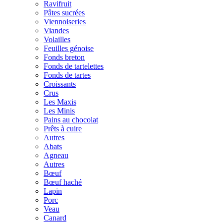
Ravifruit
Pâtes sucrées
Viennoiseries
Viandes
Volailles
Feuilles génoise
Fonds breton
Fonds de tartelettes
Fonds de tartes
Croissants
Crus
Les Maxis
Les Minis
Pains au chocolat
Prêts à cuire
Autres
Abats
Agneau
Autres
Bœuf
Bœuf haché
Lapin
Porc
Veau
Canard