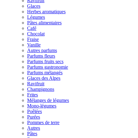
Ravifruit
Glaces
Herbes aromatiques
Légumes
Pâtes alimentaires
Café
Chocolat
Fraise
Vanille
Autres parfums
Parfums fleurs
Parfums fruits secs
Parfums gastronomie
Parfums mélangés
Glaces des Alpes
Ravifruit
Champignons
Frites
Mélanges de légumes
Mono-légumes
Poêlées
Purées
Pommes de terre
Autres
Pâtes