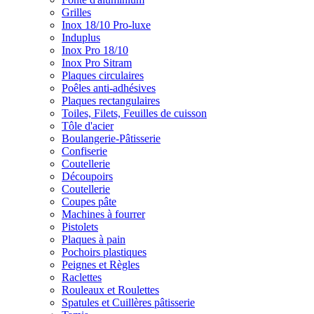
Grilles
Inox 18/10 Pro-luxe
Induplus
Inox Pro 18/10
Inox Pro Sitram
Plaques circulaires
Poêles anti-adhésives
Plaques rectangulaires
Toiles, Filets, Feuilles de cuisson
Tôle d'acier
Boulangerie-Pâtisserie
Confiserie
Coutellerie
Découpoirs
Coutellerie
Coupes pâte
Machines à fourrer
Pistolets
Plaques à pain
Pochoirs plastiques
Peignes et Règles
Raclettes
Rouleaux et Roulettes
Spatules et Cuillères pâtisserie