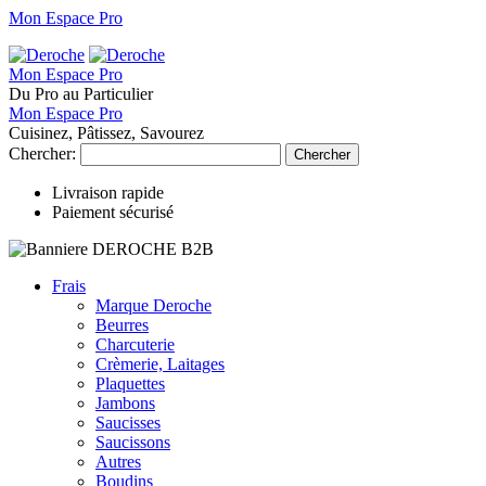
Mon Espace Pro
Mon Espace Pro
Du Pro au Particulier
Mon Espace Pro
Cuisinez, Pâtissez, Savourez
Chercher:
Chercher
Livraison rapide
Paiement sécurisé
Frais
Marque Deroche
Beurres
Charcuterie
Crèmerie, Laitages
Plaquettes
Jambons
Saucisses
Saucissons
Autres
Boudins