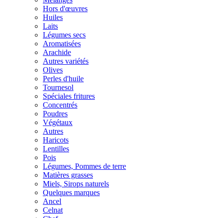
Hors d'œuvres
Huiles
Laits
Légumes secs
Aromatisées
Arachide
Autres variétés
Olives
Perles d'huile
Tournesol
Spéciales fritures
Concentrés
Poudres
Végétaux
Autres
Haricots
Lentilles
Pois
Légumes, Pommes de terre
Matières grasses
Miels, Sirops naturels
Quelques marques
Ancel
Celnat