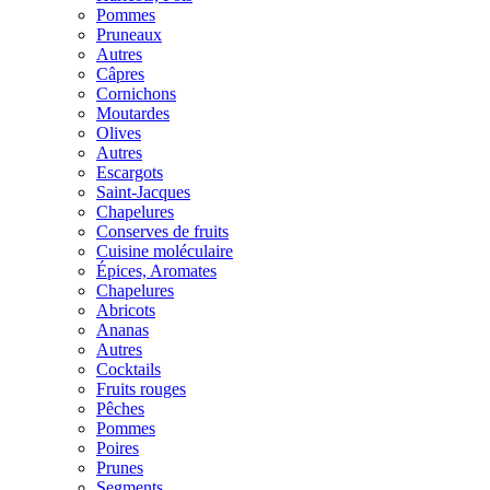
Pommes
Pruneaux
Autres
Câpres
Cornichons
Moutardes
Olives
Autres
Escargots
Saint-Jacques
Chapelures
Conserves de fruits
Cuisine moléculaire
Épices, Aromates
Chapelures
Abricots
Ananas
Autres
Cocktails
Fruits rouges
Pêches
Pommes
Poires
Prunes
Segments