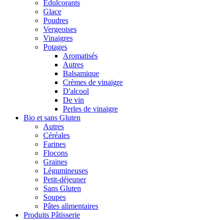
Édulcorants
Glace
Poudres
Vergeoises
Vinaigres
Potages
Aromatisés
Autres
Balsamique
Crèmes de vinaigre
D'alcool
De vin
Perles de vinaigre
Bio et sans Gluten
Autres
Céréales
Farines
Flocons
Graines
Légumineuses
Petit-déjeuner
Sans Gluten
Soupes
Pâtes alimentaires
Produits Pâtisserie