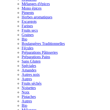
Mélanges d'épices
Mono épices
Piments
Herbes aromatiques
Escargots
Farines
Fruits secs
Graines
Bio
Boulangères Traditionnelles
Fécules
Préparations Pâtisseries
Préparations Pains
Sans Gluten
Spéciales
Amandes
Autres noix
Autres
Fruits séchés
Noisettes
Noix
Pistaches
Autres
Bio
Mélanges