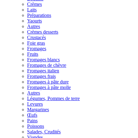
Crèmes
Laits
Préparations
Yaourts
Autres
Crèmes desserts
Crustacés
Foie gras
Fromages
Fruits
Fromages blancs
Fromages de chèvre
Fromages italien
Fromages frais
Fromages à pâte dure
Fromages à pâte molle
Autres
Légumes, Pommes de terre
Levures
Margarines
Œufs
Pains
Poissons
Salades, Crudités
Viandes