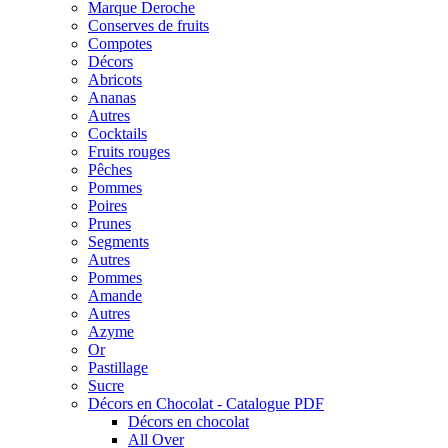
Marque Deroche
Conserves de fruits
Compotes
Décors
Abricots
Ananas
Autres
Cocktails
Fruits rouges
Pêches
Pommes
Poires
Prunes
Segments
Autres
Pommes
Amande
Autres
Azyme
Or
Pastillage
Sucre
Décors en Chocolat - Catalogue PDF
Décors en chocolat
All Over