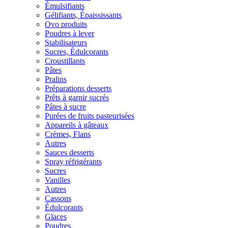
Émulsifiants
Gélifiants, Épaississants
Ovo produits
Poudres à lever
Stabilisateurs
Sucres, Édulcorants
Croustillants
Pâtes
Pralins
Préparations desserts
Prêts à garnir sucrés
Pâtes à sucre
Purées de fruits pasteurisées
Appareils à gâteaux
Crèmes, Flans
Autres
Sauces desserts
Spray réfrigérants
Sucres
Vanilles
Autres
Cassons
Édulcorants
Glaces
Poudres