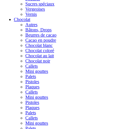
Sucres spéciaux
Vergeoises
Vernis
Chocolat
Autres
Bâtons, Drops
Beurres de cacao
Cacao en poudre
Chocolat blanc
Chocolat coloré
Chocolat au lait
Chocolat noir
Callets
Mini gouttes
Palets
Pistoles
Plaques
Callets
Mini gouttes
Pistoles
Plaques
Palets
Callets
Mini gouttes
Palets