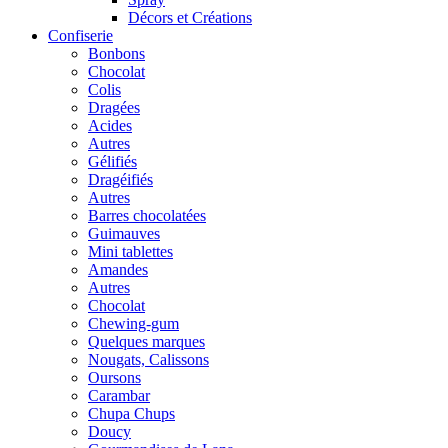
Décors et Créations
Confiserie
Bonbons
Chocolat
Colis
Dragées
Acides
Autres
Gélifiés
Dragéifiés
Autres
Barres chocolatées
Guimauves
Mini tablettes
Amandes
Autres
Chocolat
Chewing-gum
Quelques marques
Nougats, Calissons
Oursons
Carambar
Chupa Chups
Doucy