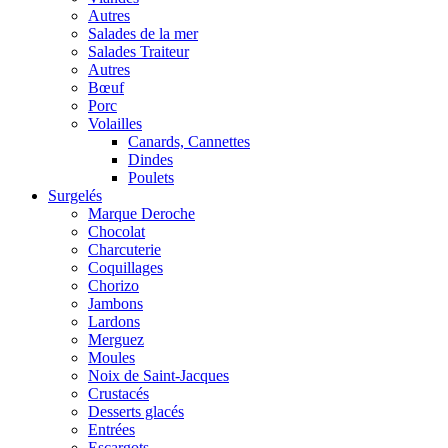
Autres
Salades de la mer
Salades Traiteur
Autres
Bœuf
Porc
Volailles
Canards, Cannettes
Dindes
Poulets
Surgelés
Marque Deroche
Chocolat
Charcuterie
Coquillages
Chorizo
Jambons
Lardons
Merguez
Moules
Noix de Saint-Jacques
Crustacés
Desserts glacés
Entrées
Escargots