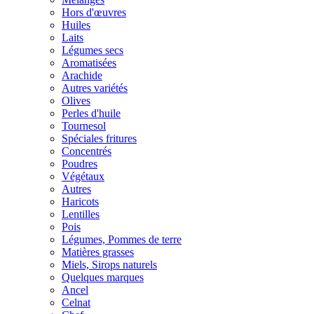
Hors d'œuvres
Huiles
Laits
Légumes secs
Aromatisées
Arachide
Autres variétés
Olives
Perles d'huile
Tournesol
Spéciales fritures
Concentrés
Poudres
Végétaux
Autres
Haricots
Lentilles
Pois
Légumes, Pommes de terre
Matières grasses
Miels, Sirops naturels
Quelques marques
Ancel
Celnat