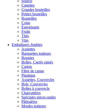
Source
Canettes
Grandes bouteilles
Petites bouteilles
Bouteilles
Colas
Énergisants
Fruits
Thés
Vins
Emballages Jetables
Assiettes
Barquettes traiteurs
Bougies
Boîtes, Carrés rainés
Carton
Fibre de canne
Plastique
Assiettes, Couvercles
Bols, Couvercles
Boîtes à couvercle
Charcutières
Spéciales micro-ondes
Pâtissières
Moules traiteurs