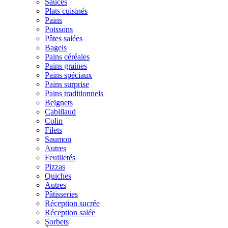
Sauces
Plats cuisinés
Pains
Poissons
Pâtes salées
Bagels
Pains céréales
Pains graines
Pains spéciaux
Pains surprise
Pains traditionnels
Beignets
Cabillaud
Colin
Filets
Saumon
Autres
Feuilletés
Pizzas
Quiches
Autres
Pâtisseries
Réception sucrée
Réception salée
Sorbets