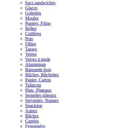
Sacs sandwiches
Glaces
Gobelets
Moules
Papiers, Films
Boîtes
Cuillères
Pots
Flûtes
Tasses
Verres
Verres à pieds
Aluminium
Barquette bois
Bûches, Bûchettes
Papier, Carton
Tulipcup
Plats, Plateaux
Semelles gâteaux
Serviettes, Nappes
Snacking
Autres
Bûches
Carrées
Festonnées