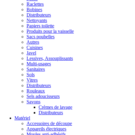
Raclettes
Bobines
Distributeurs
Nettoyants
Papiers toilette
Produits pour la vaisselle
Sacs poubelles
Autres
Cuisines
Javel
Lessives, Assouplissants
Multi-usages
Sanitaires
Sols
Vitres
Distributeurs
Rouleaux
Sels adoucisseurs
Savons
Crèmes de lavage
Distributeurs
Matériel
Accessoires de découpe
Appareils électriques
Moules anti-adhésifs