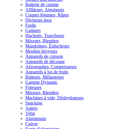
Batterie de cuisine
Affûteurs, Aiguiseurs
Coupes légumes, Râpes
Diviseurs inox
Fusils
Guitares
Hachoirs, Trancheurs
Mixeurs, Blenders
Mandolines, Éplucheurs
Moulins broyeurs
Appareils de cuisson
Appareils de découpe
Aérographes, Compresseurs
Appareils à jus de fruits
Batteurs, Mélangeurs
Gamme Dynamic
Friteuses
Mixeurs, Blenders
Machines à vide, Déshydrateurs
Snacking
Autres
Téfal
Aluminium
Cuivre
Fonte d'aluminium