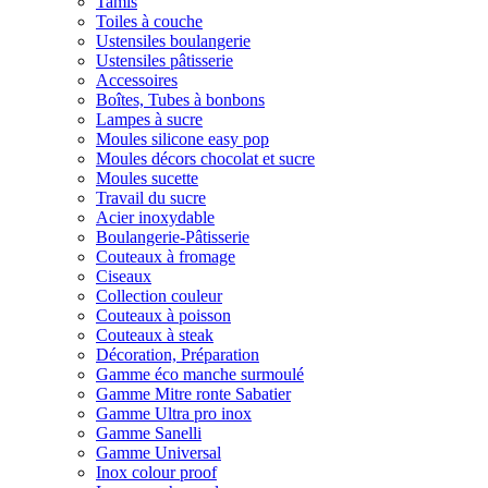
Tamis
Toiles à couche
Ustensiles boulangerie
Ustensiles pâtisserie
Accessoires
Boîtes, Tubes à bonbons
Lampes à sucre
Moules silicone easy pop
Moules décors chocolat et sucre
Moules sucette
Travail du sucre
Acier inoxydable
Boulangerie-Pâtisserie
Couteaux à fromage
Ciseaux
Collection couleur
Couteaux à poisson
Couteaux à steak
Décoration, Préparation
Gamme éco manche surmoulé
Gamme Mitre ronte Sabatier
Gamme Ultra pro inox
Gamme Sanelli
Gamme Universal
Inox colour proof