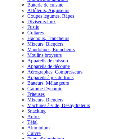
Batterie de cuisine
Affûteurs, Aiguiseurs
Coupes légumes, Râpes
Diviseurs inox
Fusils
Guitares
Hachoirs, Trancheurs
Mixeurs, Blenders
Mandolines, Éplucheurs
Moulins broyeurs
Appareils de cuisson
Appareils de découpe
Aérographes, Compresseurs
Appareils à jus de fruits
Batteurs, Mélangeurs
Gamme Dynamic
Friteuses
Mixeurs, Blenders
Machines à vide, Déshydrateurs
Snacking
Autres
Téfal
Aluminium
Cuivre
Fonte d'aluminium