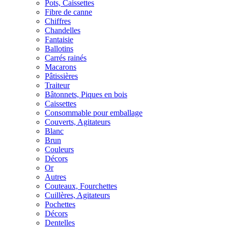
Pots, Caissettes
Fibre de canne
Chiffres
Chandelles
Fantaisie
Ballotins
Carrés rainés
Macarons
Pâtissières
Traiteur
Bâtonnets, Piques en bois
Caissettes
Consommable pour emballage
Couverts, Agitateurs
Blanc
Brun
Couleurs
Décors
Or
Autres
Couteaux, Fourchettes
Cuillères, Agitateurs
Pochettes
Décors
Dentelles