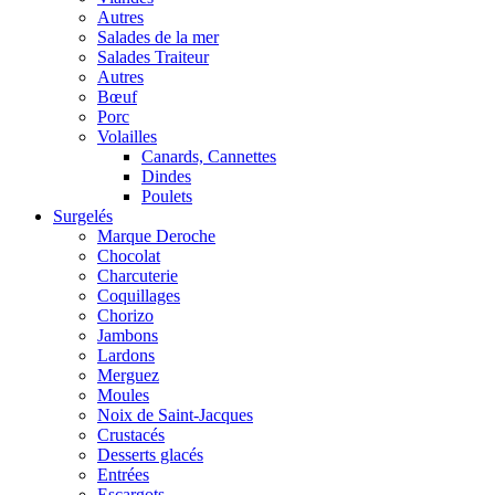
Autres
Salades de la mer
Salades Traiteur
Autres
Bœuf
Porc
Volailles
Canards, Cannettes
Dindes
Poulets
Surgelés
Marque Deroche
Chocolat
Charcuterie
Coquillages
Chorizo
Jambons
Lardons
Merguez
Moules
Noix de Saint-Jacques
Crustacés
Desserts glacés
Entrées
Escargots