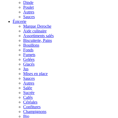
Dinde
Poulet
Autres
Sauces
Épicerie
Marque Deroche
Aide culinaire
Assortiments salés
Biscuiterie, Pains
Bouillons
Fonds
Fumets
Gelées
Glacés
Jus
Mises en place
Sauces
Autres
Salée
Sucrée
Cafés
Céréales
Confitures
Champignons
Bio