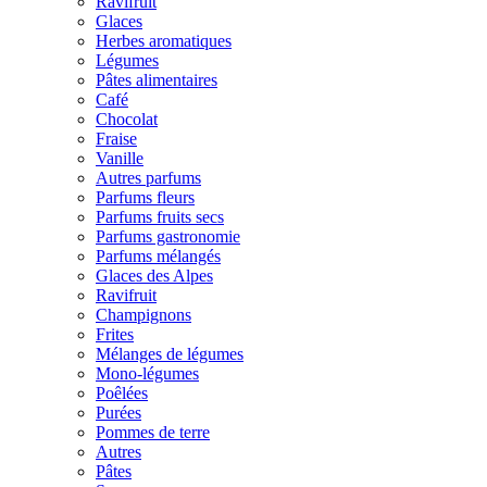
Ravifruit
Glaces
Herbes aromatiques
Légumes
Pâtes alimentaires
Café
Chocolat
Fraise
Vanille
Autres parfums
Parfums fleurs
Parfums fruits secs
Parfums gastronomie
Parfums mélangés
Glaces des Alpes
Ravifruit
Champignons
Frites
Mélanges de légumes
Mono-légumes
Poêlées
Purées
Pommes de terre
Autres
Pâtes