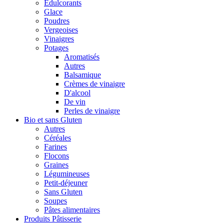
Édulcorants
Glace
Poudres
Vergeoises
Vinaigres
Potages
Aromatisés
Autres
Balsamique
Crèmes de vinaigre
D'alcool
De vin
Perles de vinaigre
Bio et sans Gluten
Autres
Céréales
Farines
Flocons
Graines
Légumineuses
Petit-déjeuner
Sans Gluten
Soupes
Pâtes alimentaires
Produits Pâtisserie