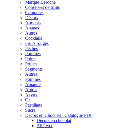
Marque Deroche
Conserves de fruits
Compotes
Décors
Abricots
Ananas
Autres
Cocktails
Fruits rouges
Pêches
Pommes
Poires
Prunes
Segments
Autres
Pommes
Amande
Autres
Azyme
Or
Pastillage
Sucre
Décors en Chocolat - Catalogue PDF
Décors en chocolat
All Over