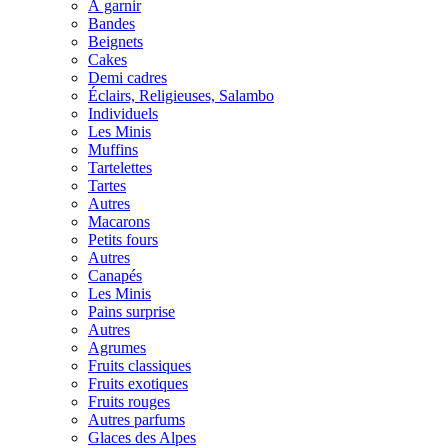
À garnir
Bandes
Beignets
Cakes
Demi cadres
Éclairs, Religieuses, Salambo
Individuels
Les Minis
Muffins
Tartelettes
Tartes
Autres
Macarons
Petits fours
Autres
Canapés
Les Minis
Pains surprise
Autres
Agrumes
Fruits classiques
Fruits exotiques
Fruits rouges
Autres parfums
Glaces des Alpes