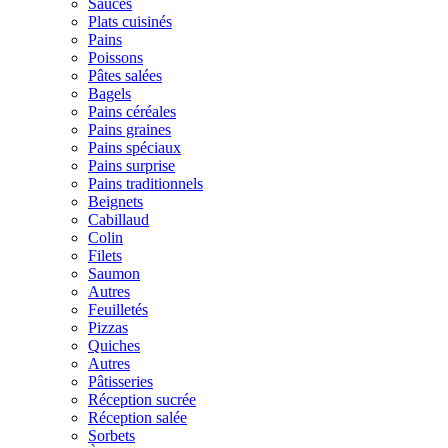
Sauces
Plats cuisinés
Pains
Poissons
Pâtes salées
Bagels
Pains céréales
Pains graines
Pains spéciaux
Pains surprise
Pains traditionnels
Beignets
Cabillaud
Colin
Filets
Saumon
Autres
Feuilletés
Pizzas
Quiches
Autres
Pâtisseries
Réception sucrée
Réception salée
Sorbets