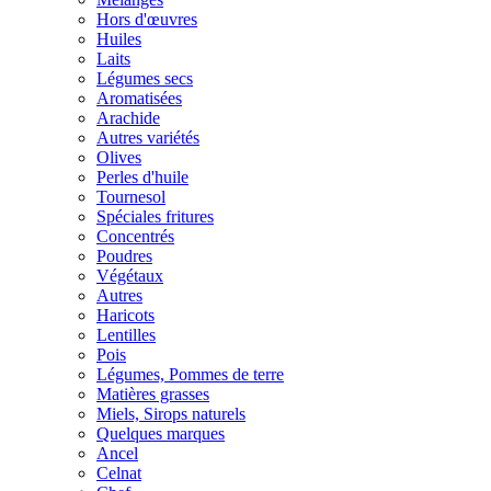
Hors d'œuvres
Huiles
Laits
Légumes secs
Aromatisées
Arachide
Autres variétés
Olives
Perles d'huile
Tournesol
Spéciales fritures
Concentrés
Poudres
Végétaux
Autres
Haricots
Lentilles
Pois
Légumes, Pommes de terre
Matières grasses
Miels, Sirops naturels
Quelques marques
Ancel
Celnat