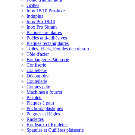
Grilles
Inox 18/10 Pro-luxe
Induplus
Inox Pro 18/10
Inox Pro Sitram
Plaques circulaires
Poêles anti-adhésives
Plaques rectangulaires
Toiles, Filets, Feuilles de cuisson
Tôle d'acier
Boulangerie-Pâtisserie
Confiserie
Coutellerie
Découpoirs
Coutellerie
Coupes pâte
Machines à fourrer
Pistolets
Plaques à pain
Pochoirs plastiques
Peignes et Règles
Raclettes
Rouleaux et Roulettes
Spatules et Cuillères pâtisserie