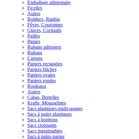
Emballage alimentaire
Ficelles
Autres
Bolducs, Raphia
Fêves, Couronnes
Glaces, Cocktails
Pailles
Piques
Rubans pâtissiers
Rubans
Cartons
Papiers rectangles
Papiers bûches
Papiers ovales
Papiers rondes
Rouleaux
Autres
Cabas, Bretelles
Krafts, Mousselines
Sacs plastiques multi-usages
Sacs à pains plastiques
Sacs à bonbons
Sacs croissants
Sacs ingraissables
Sacs à pains papier