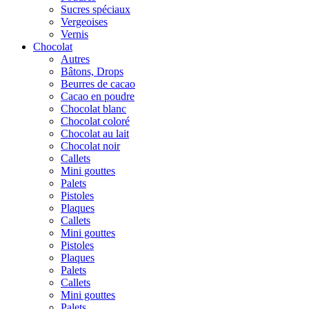
Sucres spéciaux
Vergeoises
Vernis
Chocolat
Autres
Bâtons, Drops
Beurres de cacao
Cacao en poudre
Chocolat blanc
Chocolat coloré
Chocolat au lait
Chocolat noir
Callets
Mini gouttes
Palets
Pistoles
Plaques
Callets
Mini gouttes
Pistoles
Plaques
Palets
Callets
Mini gouttes
Palets