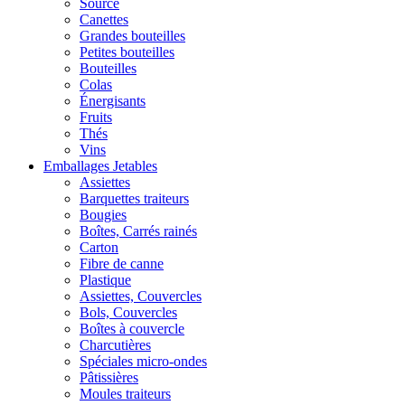
Source
Canettes
Grandes bouteilles
Petites bouteilles
Bouteilles
Colas
Énergisants
Fruits
Thés
Vins
Emballages Jetables
Assiettes
Barquettes traiteurs
Bougies
Boîtes, Carrés rainés
Carton
Fibre de canne
Plastique
Assiettes, Couvercles
Bols, Couvercles
Boîtes à couvercle
Charcutières
Spéciales micro-ondes
Pâtissières
Moules traiteurs