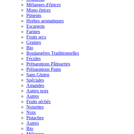
Mélanges d'épices
Mono épices
Piments
Herbes aromatiques
Escargots
Farines
Fruits secs
Graines
Bio
Boulangères Traditionnelles
Fécules
Préparations Pâtisseries
Préparations Pains
Sans Gluten
Spéciales
Amandes
Autres noix
Autres
Fruits séchés
Noisettes
Noix
Pistaches
Autres
Bio
Mélanges