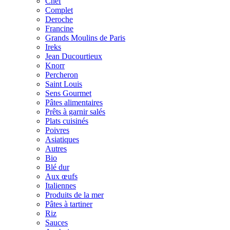
Chef
Complet
Deroche
Francine
Grands Moulins de Paris
Ireks
Jean Ducourtieux
Knorr
Percheron
Saint Louis
Sens Gourmet
Pâtes alimentaires
Prêts à garnir salés
Plats cuisinés
Poivres
Asiatiques
Autres
Bio
Blé dur
Aux œufs
Italiennes
Produits de la mer
Pâtes à tartiner
Riz
Sauces