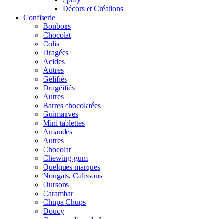
Décors et Créations
Confiserie
Bonbons
Chocolat
Colis
Dragées
Acides
Autres
Gélifiés
Dragéifiés
Autres
Barres chocolatées
Guimauves
Mini tablettes
Amandes
Autres
Chocolat
Chewing-gum
Quelques marques
Nougats, Calissons
Oursons
Carambar
Chupa Chups
Doucy