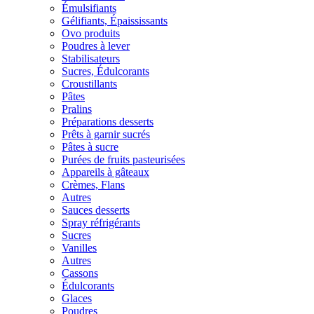
Émulsifiants
Gélifiants, Épaississants
Ovo produits
Poudres à lever
Stabilisateurs
Sucres, Édulcorants
Croustillants
Pâtes
Pralins
Préparations desserts
Prêts à garnir sucrés
Pâtes à sucre
Purées de fruits pasteurisées
Appareils à gâteaux
Crèmes, Flans
Autres
Sauces desserts
Spray réfrigérants
Sucres
Vanilles
Autres
Cassons
Édulcorants
Glaces
Poudres