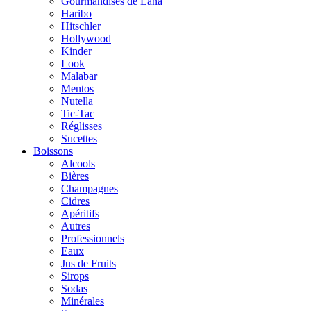
Gourmandises de Lana
Haribo
Hitschler
Hollywood
Kinder
Look
Malabar
Mentos
Nutella
Tic-Tac
Réglisses
Sucettes
Boissons
Alcools
Bières
Champagnes
Cidres
Apéritifs
Autres
Professionnels
Eaux
Jus de Fruits
Sirops
Sodas
Minérales