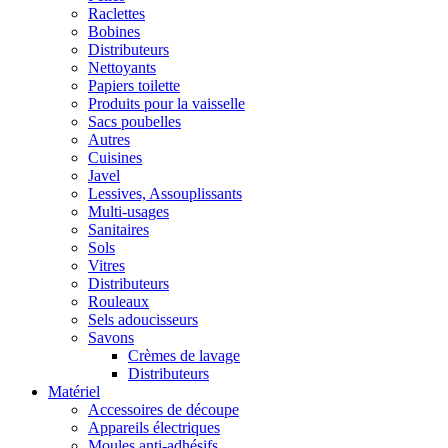
Raclettes
Bobines
Distributeurs
Nettoyants
Papiers toilette
Produits pour la vaisselle
Sacs poubelles
Autres
Cuisines
Javel
Lessives, Assouplissants
Multi-usages
Sanitaires
Sols
Vitres
Distributeurs
Rouleaux
Sels adoucisseurs
Savons
Crèmes de lavage
Distributeurs
Matériel
Accessoires de découpe
Appareils électriques
Moules anti-adhésifs