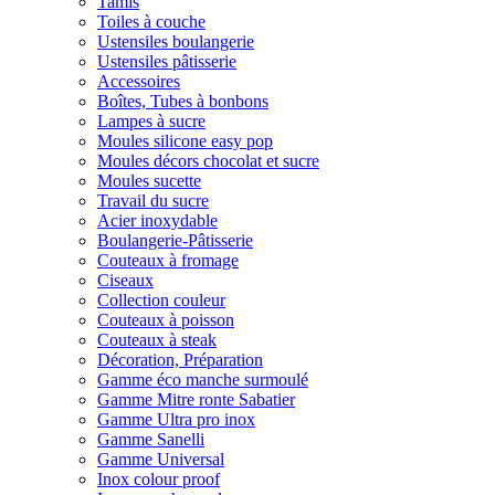
Tamis
Toiles à couche
Ustensiles boulangerie
Ustensiles pâtisserie
Accessoires
Boîtes, Tubes à bonbons
Lampes à sucre
Moules silicone easy pop
Moules décors chocolat et sucre
Moules sucette
Travail du sucre
Acier inoxydable
Boulangerie-Pâtisserie
Couteaux à fromage
Ciseaux
Collection couleur
Couteaux à poisson
Couteaux à steak
Décoration, Préparation
Gamme éco manche surmoulé
Gamme Mitre ronte Sabatier
Gamme Ultra pro inox
Gamme Sanelli
Gamme Universal
Inox colour proof