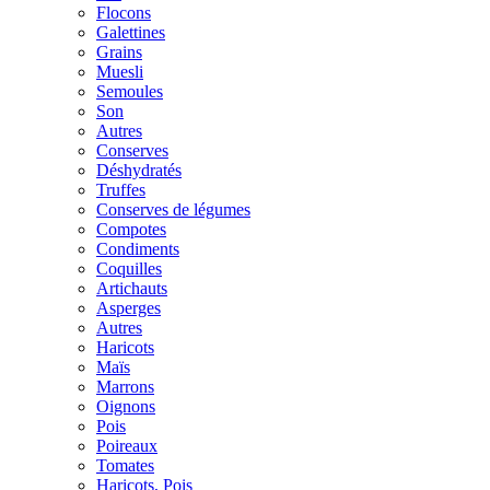
Flocons
Galettines
Grains
Muesli
Semoules
Son
Autres
Conserves
Déshydratés
Truffes
Conserves de légumes
Compotes
Condiments
Coquilles
Artichauts
Asperges
Autres
Haricots
Maïs
Marrons
Oignons
Pois
Poireaux
Tomates
Haricots, Pois