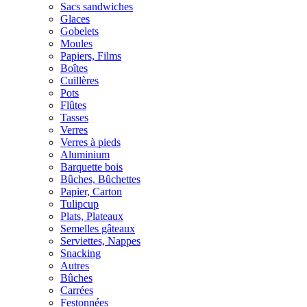
Sacs sandwiches
Glaces
Gobelets
Moules
Papiers, Films
Boîtes
Cuillères
Pots
Flûtes
Tasses
Verres
Verres à pieds
Aluminium
Barquette bois
Bûches, Bûchettes
Papier, Carton
Tulipcup
Plats, Plateaux
Semelles gâteaux
Serviettes, Nappes
Snacking
Autres
Bûches
Carrées
Festonnées