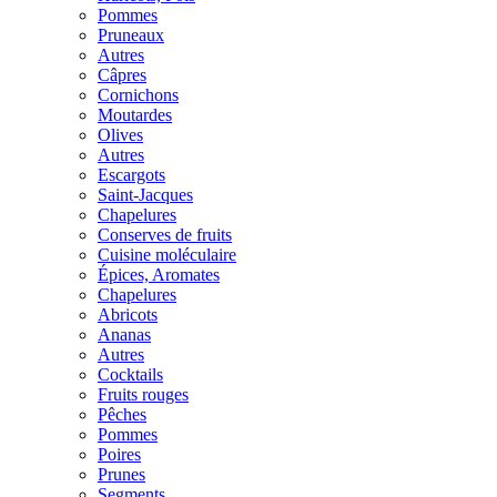
Pommes
Pruneaux
Autres
Câpres
Cornichons
Moutardes
Olives
Autres
Escargots
Saint-Jacques
Chapelures
Conserves de fruits
Cuisine moléculaire
Épices, Aromates
Chapelures
Abricots
Ananas
Autres
Cocktails
Fruits rouges
Pêches
Pommes
Poires
Prunes
Segments