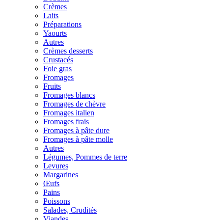
Crèmes
Laits
Préparations
Yaourts
Autres
Crèmes desserts
Crustacés
Foie gras
Fromages
Fruits
Fromages blancs
Fromages de chèvre
Fromages italien
Fromages frais
Fromages à pâte dure
Fromages à pâte molle
Autres
Légumes, Pommes de terre
Levures
Margarines
Œufs
Pains
Poissons
Salades, Crudités
Viandes