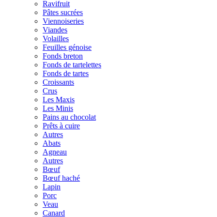
Ravifruit
Pâtes sucrées
Viennoiseries
Viandes
Volailles
Feuilles génoise
Fonds breton
Fonds de tartelettes
Fonds de tartes
Croissants
Crus
Les Maxis
Les Minis
Pains au chocolat
Prêts à cuire
Autres
Abats
Agneau
Autres
Bœuf
Bœuf haché
Lapin
Porc
Veau
Canard