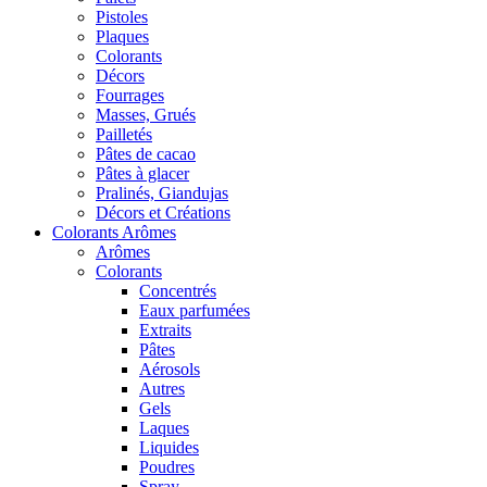
Pistoles
Plaques
Colorants
Décors
Fourrages
Masses, Grués
Pailletés
Pâtes de cacao
Pâtes à glacer
Pralinés, Giandujas
Décors et Créations
Colorants Arômes
Arômes
Colorants
Concentrés
Eaux parfumées
Extraits
Pâtes
Aérosols
Autres
Gels
Laques
Liquides
Poudres
Spray