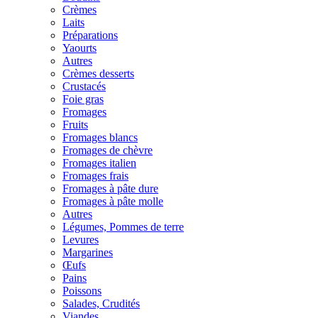
Crèmes
Laits
Préparations
Yaourts
Autres
Crèmes desserts
Crustacés
Foie gras
Fromages
Fruits
Fromages blancs
Fromages de chèvre
Fromages italien
Fromages frais
Fromages à pâte dure
Fromages à pâte molle
Autres
Légumes, Pommes de terre
Levures
Margarines
Œufs
Pains
Poissons
Salades, Crudités
Viandes