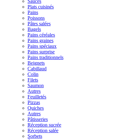
Sauces
Plats cuisinés
Pains
Poissons
Pâtes salées
Bagels
Pains céréales
Pains graines
Pains spéciaux
Pains surprise
Pains traditionnels
Beignets
Cabillaud
Colin
Filets
Saumon
Autres
Feuilletés
Pizzas
Quiches
Autres
Pâtisseries
Réception sucrée
Réception salée
Sorbets