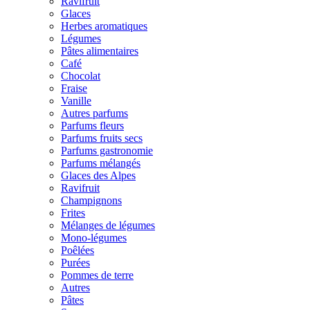
Ravifruit
Glaces
Herbes aromatiques
Légumes
Pâtes alimentaires
Café
Chocolat
Fraise
Vanille
Autres parfums
Parfums fleurs
Parfums fruits secs
Parfums gastronomie
Parfums mélangés
Glaces des Alpes
Ravifruit
Champignons
Frites
Mélanges de légumes
Mono-légumes
Poêlées
Purées
Pommes de terre
Autres
Pâtes