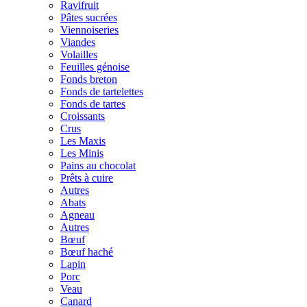
Ravifruit
Pâtes sucrées
Viennoiseries
Viandes
Volailles
Feuilles génoise
Fonds breton
Fonds de tartelettes
Fonds de tartes
Croissants
Crus
Les Maxis
Les Minis
Pains au chocolat
Prêts à cuire
Autres
Abats
Agneau
Autres
Bœuf
Bœuf haché
Lapin
Porc
Veau
Canard