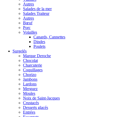
Autres
Salades de la mer
Salades Traiteur
Autres
Bœuf
Porc
Volailles
Canards, Cannettes
Dindes
Poulets
Surgelés
Marque Deroche
Chocolat
Charcuterie
Coquillages
Chorizo
Jambons
Lardons
Merguez
Moules
Noix de Saint-Jacques
Crustacés
Desserts glacés
Entrées
Escargots