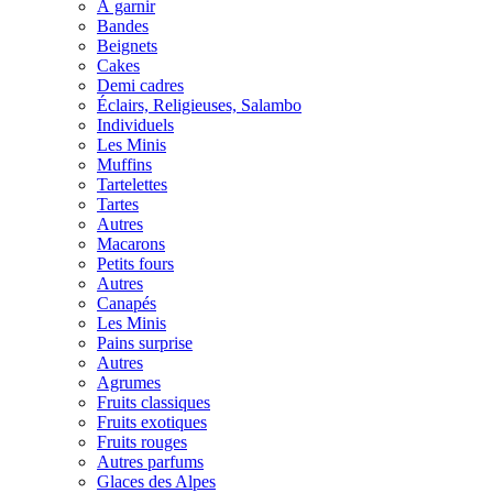
À garnir
Bandes
Beignets
Cakes
Demi cadres
Éclairs, Religieuses, Salambo
Individuels
Les Minis
Muffins
Tartelettes
Tartes
Autres
Macarons
Petits fours
Autres
Canapés
Les Minis
Pains surprise
Autres
Agrumes
Fruits classiques
Fruits exotiques
Fruits rouges
Autres parfums
Glaces des Alpes