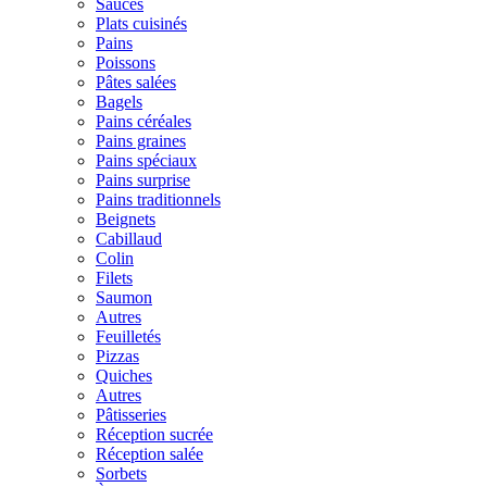
Sauces
Plats cuisinés
Pains
Poissons
Pâtes salées
Bagels
Pains céréales
Pains graines
Pains spéciaux
Pains surprise
Pains traditionnels
Beignets
Cabillaud
Colin
Filets
Saumon
Autres
Feuilletés
Pizzas
Quiches
Autres
Pâtisseries
Réception sucrée
Réception salée
Sorbets