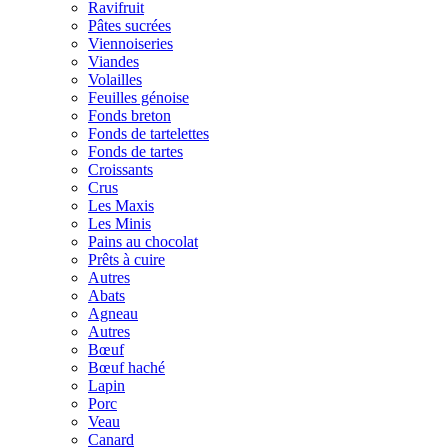
Ravifruit
Pâtes sucrées
Viennoiseries
Viandes
Volailles
Feuilles génoise
Fonds breton
Fonds de tartelettes
Fonds de tartes
Croissants
Crus
Les Maxis
Les Minis
Pains au chocolat
Prêts à cuire
Autres
Abats
Agneau
Autres
Bœuf
Bœuf haché
Lapin
Porc
Veau
Canard