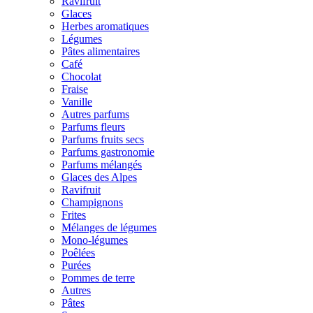
Ravifruit
Glaces
Herbes aromatiques
Légumes
Pâtes alimentaires
Café
Chocolat
Fraise
Vanille
Autres parfums
Parfums fleurs
Parfums fruits secs
Parfums gastronomie
Parfums mélangés
Glaces des Alpes
Ravifruit
Champignons
Frites
Mélanges de légumes
Mono-légumes
Poêlées
Purées
Pommes de terre
Autres
Pâtes