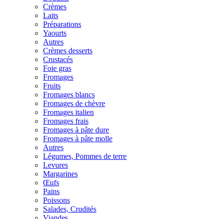
Crèmes
Laits
Préparations
Yaourts
Autres
Crèmes desserts
Crustacés
Foie gras
Fromages
Fruits
Fromages blancs
Fromages de chèvre
Fromages italien
Fromages frais
Fromages à pâte dure
Fromages à pâte molle
Autres
Légumes, Pommes de terre
Levures
Margarines
Œufs
Pains
Poissons
Salades, Crudités
Viandes