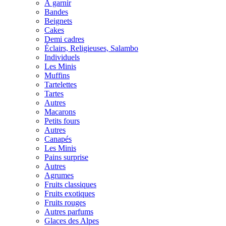
À garnir
Bandes
Beignets
Cakes
Demi cadres
Éclairs, Religieuses, Salambo
Individuels
Les Minis
Muffins
Tartelettes
Tartes
Autres
Macarons
Petits fours
Autres
Canapés
Les Minis
Pains surprise
Autres
Agrumes
Fruits classiques
Fruits exotiques
Fruits rouges
Autres parfums
Glaces des Alpes