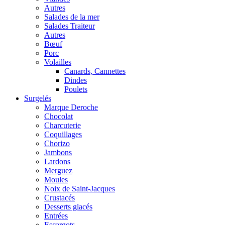
Autres
Salades de la mer
Salades Traiteur
Autres
Bœuf
Porc
Volailles
Canards, Cannettes
Dindes
Poulets
Surgelés
Marque Deroche
Chocolat
Charcuterie
Coquillages
Chorizo
Jambons
Lardons
Merguez
Moules
Noix de Saint-Jacques
Crustacés
Desserts glacés
Entrées
Escargots