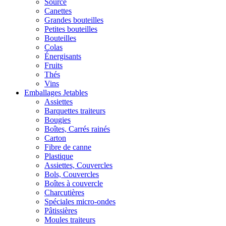
Source
Canettes
Grandes bouteilles
Petites bouteilles
Bouteilles
Colas
Énergisants
Fruits
Thés
Vins
Emballages Jetables
Assiettes
Barquettes traiteurs
Bougies
Boîtes, Carrés rainés
Carton
Fibre de canne
Plastique
Assiettes, Couvercles
Bols, Couvercles
Boîtes à couvercle
Charcutières
Spéciales micro-ondes
Pâtissières
Moules traiteurs