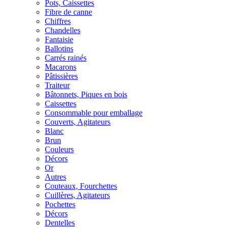
Pots, Caissettes
Fibre de canne
Chiffres
Chandelles
Fantaisie
Ballotins
Carrés rainés
Macarons
Pâtissières
Traiteur
Bâtonnets, Piques en bois
Caissettes
Consommable pour emballage
Couverts, Agitateurs
Blanc
Brun
Couleurs
Décors
Or
Autres
Couteaux, Fourchettes
Cuillères, Agitateurs
Pochettes
Décors
Dentelles