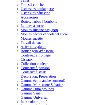
Tamis
Toiles à couche
Ustensiles boulangerie
Ustensiles pâtisserie
Accessoires
Boîtes, Tubes à bonbons
Lampes à sucre
Moules silicone easy pop
Moules décors chocolat et sucre
Moules sucette
Travail du sucre
Acier inoxydable
Boulangerie-Pâtisserie
Couteaux à fromage
Ciseaux
Collection couleur
Couteaux à poisson
Couteaux à steak
Décoration, Préparation
Gamme éco manche surmoulé
Gamme Mitre ronte Sabatier
Gamme Ultra pro inox
Gamme Sanelli
Gamme Universal
Inox colour proof