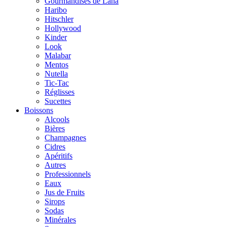
Gourmandises de Lana
Haribo
Hitschler
Hollywood
Kinder
Look
Malabar
Mentos
Nutella
Tic-Tac
Réglisses
Sucettes
Boissons
Alcools
Bières
Champagnes
Cidres
Apéritifs
Autres
Professionnels
Eaux
Jus de Fruits
Sirops
Sodas
Minérales