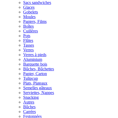
Sacs sandwiches
Glaces
Gobelets
Moules
Papiers, Films
Boîtes
Cuillères
Pots
Flûtes
Tasses
Verres
Verres à pieds
Aluminium
Barquette bois
Bûches, Bûchettes
Papier, Carton
Tulipcup
Plats, Plateaux
Semelles gâteaux
Serviettes, Nappes
Snacking
Autres
Bûches
Carrées
Festonnées