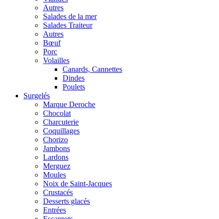
Autres
Salades de la mer
Salades Traiteur
Autres
Bœuf
Porc
Volailles
Canards, Cannettes
Dindes
Poulets
Surgelés
Marque Deroche
Chocolat
Charcuterie
Coquillages
Chorizo
Jambons
Lardons
Merguez
Moules
Noix de Saint-Jacques
Crustacés
Desserts glacés
Entrées
Escargots