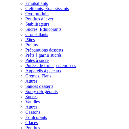
Émulsifiants
Gélifiants, Épaississants
Ovo produits
Poudres à lever
Stabilisateurs
Sucres, Édulcorants
Croustillants
Pâtes
Pralins
Préparations desserts
Prêts à garnir sucrés
Pâtes à sucre
Purées de fruits pasteurisées
Appareils à gâteaux
Crèmes, Flans
Autres
Sauces desserts
Spray réfrigérants
Sucres
Vanilles
Autres
Cassons
Édulcorants
Glaces
Poudres