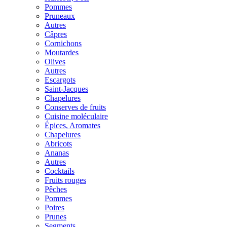
Pommes
Pruneaux
Autres
Câpres
Cornichons
Moutardes
Olives
Autres
Escargots
Saint-Jacques
Chapelures
Conserves de fruits
Cuisine moléculaire
Épices, Aromates
Chapelures
Abricots
Ananas
Autres
Cocktails
Fruits rouges
Pêches
Pommes
Poires
Prunes
Segments