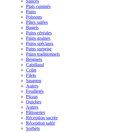
Sauces
Plats cuisinés
Pains
Poissons
Pâtes salées
Bagels
Pains céréales
Pains graines
Pains spéciaux
Pains surprise
Pains traditionnels
Beignets
Cabillaud
Colin
Filets
Saumon
Autres
Feuilletés
Pizzas
Quiches
Autres
Pâtisseries
Réception sucrée
Réception salée
Sorbets