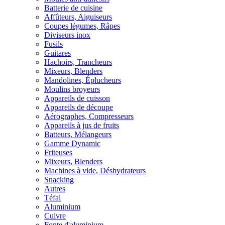
Batterie de cuisine
Affûteurs, Aiguiseurs
Coupes légumes, Râpes
Diviseurs inox
Fusils
Guitares
Hachoirs, Trancheurs
Mixeurs, Blenders
Mandolines, Éplucheurs
Moulins broyeurs
Appareils de cuisson
Appareils de découpe
Aérographes, Compresseurs
Appareils à jus de fruits
Batteurs, Mélangeurs
Gamme Dynamic
Friteuses
Mixeurs, Blenders
Machines à vide, Déshydrateurs
Snacking
Autres
Téfal
Aluminium
Cuivre
Fonte d'aluminium