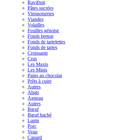
Ravifruit
Pâtes sucrées
Viennoiseries
Viandes
Volailles
Feuilles génoise
Fonds breton
Fonds de tartelettes
Fonds de tartes
Croissants
Crus
Les Maxis
Les Minis
Pains au chocolat
Prêts à cuire
Autres
Abats
Agneau
Autres
Bœuf
Bœuf haché
Lapin
Porc
Veau
Canard