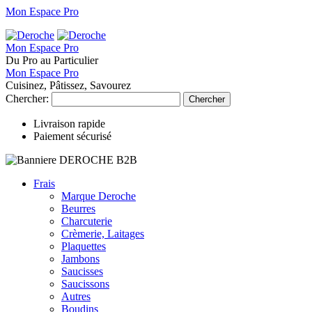
Mon Espace Pro
Mon Espace Pro
Du Pro au Particulier
Mon Espace Pro
Cuisinez, Pâtissez, Savourez
Chercher:
Chercher
Livraison rapide
Paiement sécurisé
Frais
Marque Deroche
Beurres
Charcuterie
Crèmerie, Laitages
Plaquettes
Jambons
Saucisses
Saucissons
Autres
Boudins