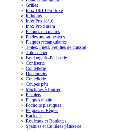
Grilles
Inox 18/10 Pro-luxe
Induplus
Inox Pro 18/10
Inox Pro Sitram
Plaques circulaires
Poêles anti-adhésives
Plaques rectangulaires
Toiles, Filets, Feuilles de cuisson
Tôle d'acier
Boulangerie-Pâtisserie
Confiserie
Coutellerie
Découpoirs
Coutellerie
Coupes pâte
Machines à fourrer
Pistolets
Plaques à pain
Pochoirs plastiques
Peignes et Règles
Raclettes
Rouleaux et Roulettes
Spatules et Cuillères pâtisserie