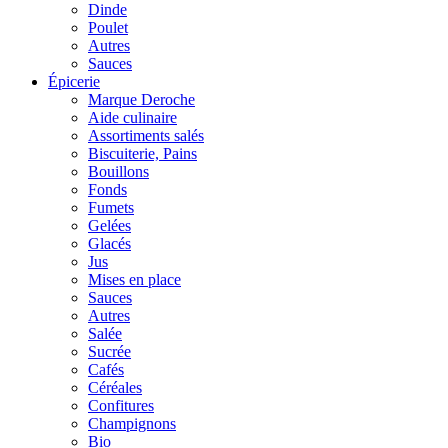
Dinde
Poulet
Autres
Sauces
Épicerie
Marque Deroche
Aide culinaire
Assortiments salés
Biscuiterie, Pains
Bouillons
Fonds
Fumets
Gelées
Glacés
Jus
Mises en place
Sauces
Autres
Salée
Sucrée
Cafés
Céréales
Confitures
Champignons
Bio