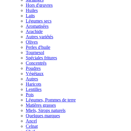
Hors d'œuvres
Huiles
Laits
Légumes secs
Aromatisées
Arachide
Autres variétés
Olives
Perles d'huile
Tournesol
Spéciales fritures
Concentrés
Poudres
Végétaux
Autres
Haricots
Lentilles
Pois
Légumes, Pommes de terre
Matières grasses
Miels, Sirops naturels
Quelques marques
Ancel
Celnat