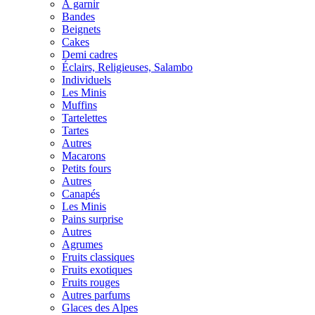
À garnir
Bandes
Beignets
Cakes
Demi cadres
Éclairs, Religieuses, Salambo
Individuels
Les Minis
Muffins
Tartelettes
Tartes
Autres
Macarons
Petits fours
Autres
Canapés
Les Minis
Pains surprise
Autres
Agrumes
Fruits classiques
Fruits exotiques
Fruits rouges
Autres parfums
Glaces des Alpes