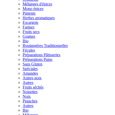
Mélanges d'épices
Mono épices
Piments
Herbes aromatiques
Escargots
Farines
Fruits secs
Graines
Bio
Boulangères Traditionnelles
Fécules
Préparations Pâtisseries
Préparations Pains
Sans Gluten
Spéciales
Amandes
Autres noix
Autres
Fruits séchés
Noisettes
Noix
Pistaches
Autres
Bio
Mélanges