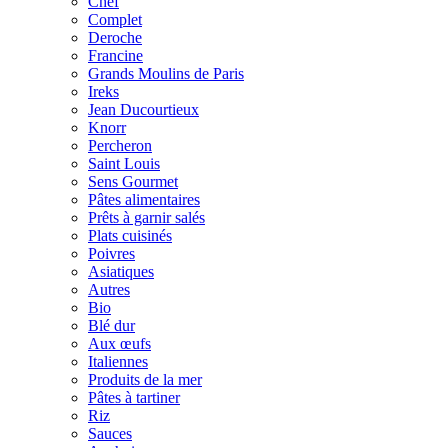
Chef
Complet
Deroche
Francine
Grands Moulins de Paris
Ireks
Jean Ducourtieux
Knorr
Percheron
Saint Louis
Sens Gourmet
Pâtes alimentaires
Prêts à garnir salés
Plats cuisinés
Poivres
Asiatiques
Autres
Bio
Blé dur
Aux œufs
Italiennes
Produits de la mer
Pâtes à tartiner
Riz
Sauces