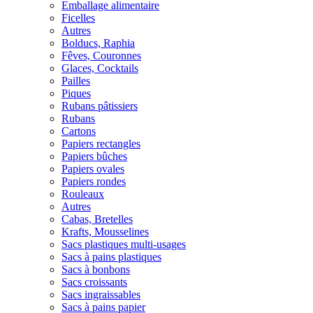
Emballage alimentaire
Ficelles
Autres
Bolducs, Raphia
Fêves, Couronnes
Glaces, Cocktails
Pailles
Piques
Rubans pâtissiers
Rubans
Cartons
Papiers rectangles
Papiers bûches
Papiers ovales
Papiers rondes
Rouleaux
Autres
Cabas, Bretelles
Krafts, Mousselines
Sacs plastiques multi-usages
Sacs à pains plastiques
Sacs à bonbons
Sacs croissants
Sacs ingraissables
Sacs à pains papier