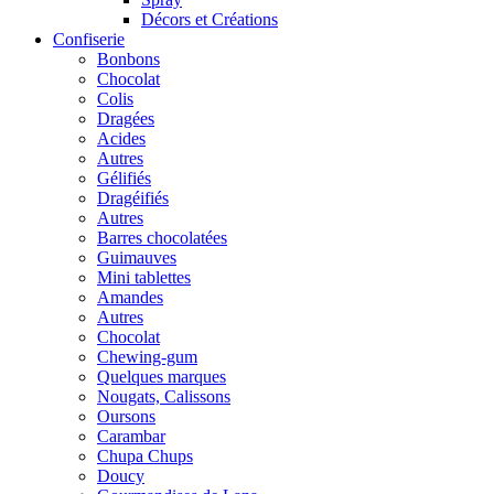
Décors et Créations
Confiserie
Bonbons
Chocolat
Colis
Dragées
Acides
Autres
Gélifiés
Dragéifiés
Autres
Barres chocolatées
Guimauves
Mini tablettes
Amandes
Autres
Chocolat
Chewing-gum
Quelques marques
Nougats, Calissons
Oursons
Carambar
Chupa Chups
Doucy