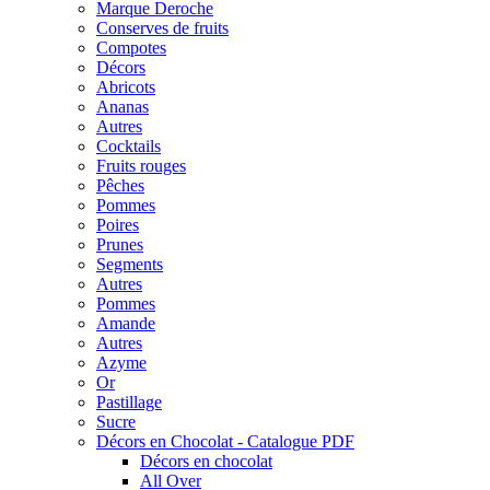
Marque Deroche
Conserves de fruits
Compotes
Décors
Abricots
Ananas
Autres
Cocktails
Fruits rouges
Pêches
Pommes
Poires
Prunes
Segments
Autres
Pommes
Amande
Autres
Azyme
Or
Pastillage
Sucre
Décors en Chocolat - Catalogue PDF
Décors en chocolat
All Over