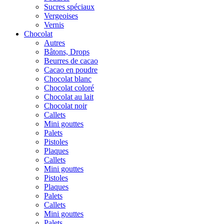
Sucres spéciaux
Vergeoises
Vernis
Chocolat
Autres
Bâtons, Drops
Beurres de cacao
Cacao en poudre
Chocolat blanc
Chocolat coloré
Chocolat au lait
Chocolat noir
Callets
Mini gouttes
Palets
Pistoles
Plaques
Callets
Mini gouttes
Pistoles
Plaques
Palets
Callets
Mini gouttes
Palets