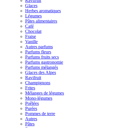
Ravifruit
Glaces
Herbes aromatiques
Légumes
Pâtes alimentaires
Café
Chocolat
Fraise
Vanille
Autres parfums
Parfums fleurs
Parfums fruits secs
Parfums gastronomie
Parfums mélangés
Glaces des Alpes
Ravifruit
Champignons
Frites
Mélanges de légumes
Mono-légumes
Poêlées
Purées
Pommes de terre
Autres
Pâtes