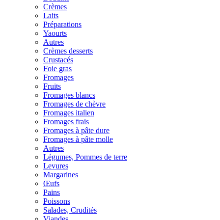
Crèmes
Laits
Préparations
Yaourts
Autres
Crèmes desserts
Crustacés
Foie gras
Fromages
Fruits
Fromages blancs
Fromages de chèvre
Fromages italien
Fromages frais
Fromages à pâte dure
Fromages à pâte molle
Autres
Légumes, Pommes de terre
Levures
Margarines
Œufs
Pains
Poissons
Salades, Crudités
Viandes