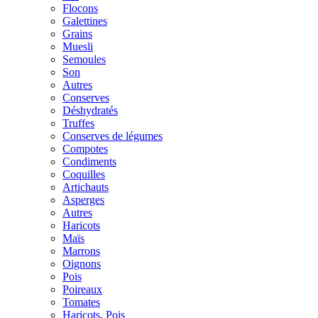
Flocons
Galettines
Grains
Muesli
Semoules
Son
Autres
Conserves
Déshydratés
Truffes
Conserves de légumes
Compotes
Condiments
Coquilles
Artichauts
Asperges
Autres
Haricots
Maïs
Marrons
Oignons
Pois
Poireaux
Tomates
Haricots, Pois