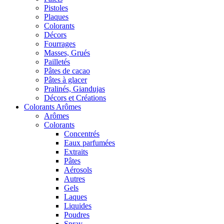
Pistoles
Plaques
Colorants
Décors
Fourrages
Masses, Grués
Pailletés
Pâtes de cacao
Pâtes à glacer
Pralinés, Giandujas
Décors et Créations
Colorants Arômes
Arômes
Colorants
Concentrés
Eaux parfumées
Extraits
Pâtes
Aérosols
Autres
Gels
Laques
Liquides
Poudres
Spray