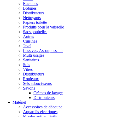
Raclettes
Bobines
Distributeurs
Nettoyants
Papiers toilette
Produits pour la vaisselle
Sacs poubelles
Autres
Cuisines
Javel
Lessives, Assouplissants
Multi-usages
Sanitaires
Sols
Vitres
Distributeurs
Rouleaux
Sels adoucisseurs
Savons
Crèmes de lavage
Distributeurs
Matériel
Accessoires de découpe
Appareils électriques
Moules anti-adhésifs