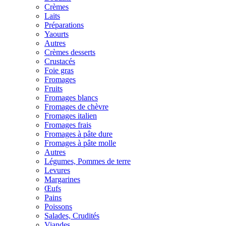
Crèmes
Laits
Préparations
Yaourts
Autres
Crèmes desserts
Crustacés
Foie gras
Fromages
Fruits
Fromages blancs
Fromages de chèvre
Fromages italien
Fromages frais
Fromages à pâte dure
Fromages à pâte molle
Autres
Légumes, Pommes de terre
Levures
Margarines
Œufs
Pains
Poissons
Salades, Crudités
Viandes