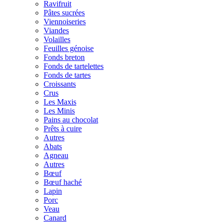
Ravifruit
Pâtes sucrées
Viennoiseries
Viandes
Volailles
Feuilles génoise
Fonds breton
Fonds de tartelettes
Fonds de tartes
Croissants
Crus
Les Maxis
Les Minis
Pains au chocolat
Prêts à cuire
Autres
Abats
Agneau
Autres
Bœuf
Bœuf haché
Lapin
Porc
Veau
Canard