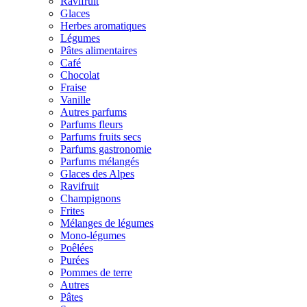
Ravifruit
Glaces
Herbes aromatiques
Légumes
Pâtes alimentaires
Café
Chocolat
Fraise
Vanille
Autres parfums
Parfums fleurs
Parfums fruits secs
Parfums gastronomie
Parfums mélangés
Glaces des Alpes
Ravifruit
Champignons
Frites
Mélanges de légumes
Mono-légumes
Poêlées
Purées
Pommes de terre
Autres
Pâtes