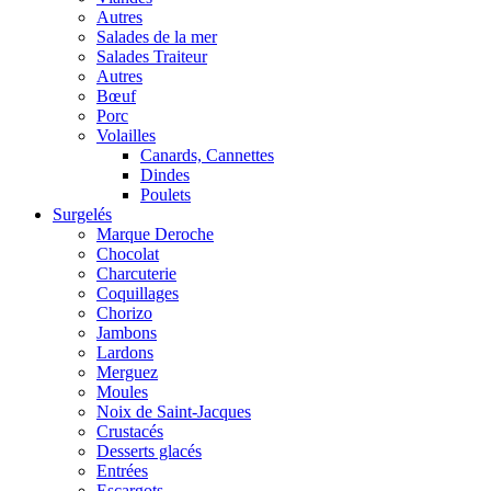
Autres
Salades de la mer
Salades Traiteur
Autres
Bœuf
Porc
Volailles
Canards, Cannettes
Dindes
Poulets
Surgelés
Marque Deroche
Chocolat
Charcuterie
Coquillages
Chorizo
Jambons
Lardons
Merguez
Moules
Noix de Saint-Jacques
Crustacés
Desserts glacés
Entrées
Escargots