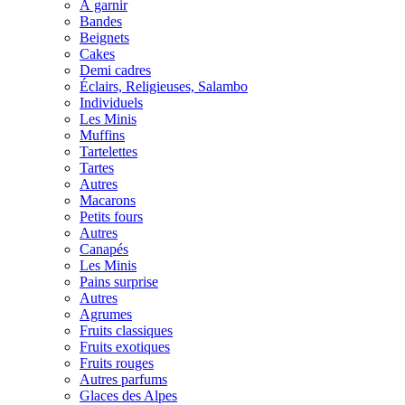
À garnir
Bandes
Beignets
Cakes
Demi cadres
Éclairs, Religieuses, Salambo
Individuels
Les Minis
Muffins
Tartelettes
Tartes
Autres
Macarons
Petits fours
Autres
Canapés
Les Minis
Pains surprise
Autres
Agrumes
Fruits classiques
Fruits exotiques
Fruits rouges
Autres parfums
Glaces des Alpes