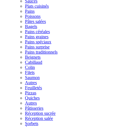
Sauces
Plats cuisinés
Pains
Poissons
Pâtes salées
Bagels
Pains céréales
Pains graines
Pains spéciaux
Pains surprise
Pains traditionnels
Beignets
Cabillaud
Colin
Filets
Saumon
Autres
Feuilletés
Pizzas
Quiches
Autres
Pâtisseries
Réception sucrée
Réception salée
Sorbets