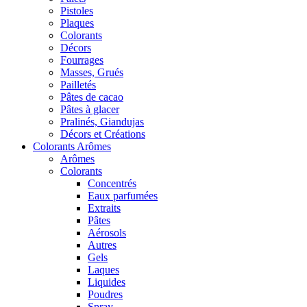
Pistoles
Plaques
Colorants
Décors
Fourrages
Masses, Grués
Pailletés
Pâtes de cacao
Pâtes à glacer
Pralinés, Giandujas
Décors et Créations
Colorants Arômes
Arômes
Colorants
Concentrés
Eaux parfumées
Extraits
Pâtes
Aérosols
Autres
Gels
Laques
Liquides
Poudres
Spray