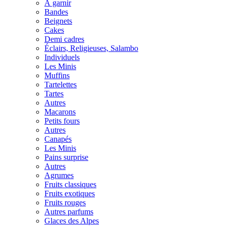
À garnir
Bandes
Beignets
Cakes
Demi cadres
Éclairs, Religieuses, Salambo
Individuels
Les Minis
Muffins
Tartelettes
Tartes
Autres
Macarons
Petits fours
Autres
Canapés
Les Minis
Pains surprise
Autres
Agrumes
Fruits classiques
Fruits exotiques
Fruits rouges
Autres parfums
Glaces des Alpes