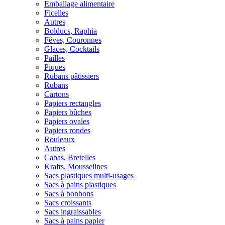
Emballage alimentaire
Ficelles
Autres
Bolducs, Raphia
Fêves, Couronnes
Glaces, Cocktails
Pailles
Piques
Rubans pâtissiers
Rubans
Cartons
Papiers rectangles
Papiers bûches
Papiers ovales
Papiers rondes
Rouleaux
Autres
Cabas, Bretelles
Krafts, Mousselines
Sacs plastiques multi-usages
Sacs à pains plastiques
Sacs à bonbons
Sacs croissants
Sacs ingraissables
Sacs à pains papier