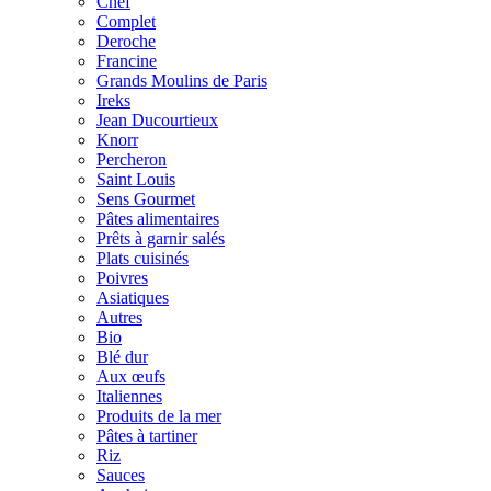
Chef
Complet
Deroche
Francine
Grands Moulins de Paris
Ireks
Jean Ducourtieux
Knorr
Percheron
Saint Louis
Sens Gourmet
Pâtes alimentaires
Prêts à garnir salés
Plats cuisinés
Poivres
Asiatiques
Autres
Bio
Blé dur
Aux œufs
Italiennes
Produits de la mer
Pâtes à tartiner
Riz
Sauces