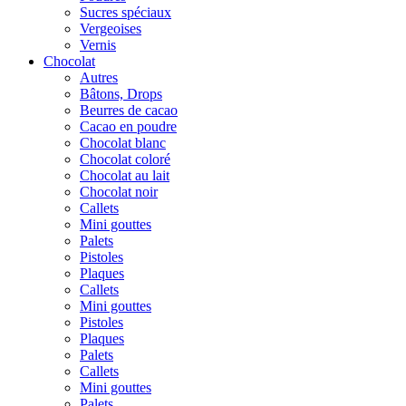
Sucres spéciaux
Vergeoises
Vernis
Chocolat
Autres
Bâtons, Drops
Beurres de cacao
Cacao en poudre
Chocolat blanc
Chocolat coloré
Chocolat au lait
Chocolat noir
Callets
Mini gouttes
Palets
Pistoles
Plaques
Callets
Mini gouttes
Pistoles
Plaques
Palets
Callets
Mini gouttes
Palets