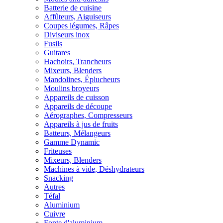
Batterie de cuisine
Affûteurs, Aiguiseurs
Coupes légumes, Râpes
Diviseurs inox
Fusils
Guitares
Hachoirs, Trancheurs
Mixeurs, Blenders
Mandolines, Éplucheurs
Moulins broyeurs
Appareils de cuisson
Appareils de découpe
Aérographes, Compresseurs
Appareils à jus de fruits
Batteurs, Mélangeurs
Gamme Dynamic
Friteuses
Mixeurs, Blenders
Machines à vide, Déshydrateurs
Snacking
Autres
Téfal
Aluminium
Cuivre
Fonte d'aluminium