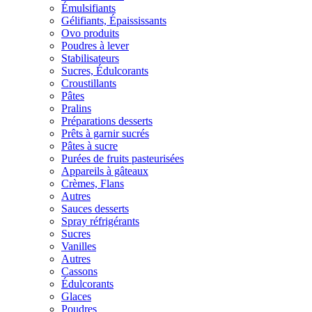
Émulsifiants
Gélifiants, Épaississants
Ovo produits
Poudres à lever
Stabilisateurs
Sucres, Édulcorants
Croustillants
Pâtes
Pralins
Préparations desserts
Prêts à garnir sucrés
Pâtes à sucre
Purées de fruits pasteurisées
Appareils à gâteaux
Crèmes, Flans
Autres
Sauces desserts
Spray réfrigérants
Sucres
Vanilles
Autres
Cassons
Édulcorants
Glaces
Poudres