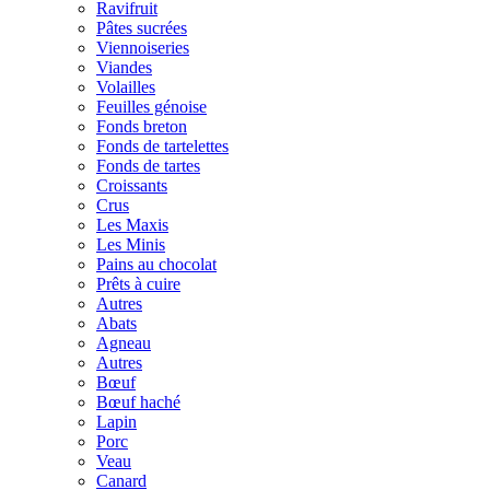
Ravifruit
Pâtes sucrées
Viennoiseries
Viandes
Volailles
Feuilles génoise
Fonds breton
Fonds de tartelettes
Fonds de tartes
Croissants
Crus
Les Maxis
Les Minis
Pains au chocolat
Prêts à cuire
Autres
Abats
Agneau
Autres
Bœuf
Bœuf haché
Lapin
Porc
Veau
Canard