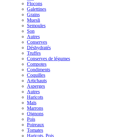
Flocons
Galettines
Grains
Muesli
Semoules
Son
Autres
Conserves
Déshydratés
Truffes
Conserves de légumes
Compotes
Condiments
Coquilles
Artichauts
Asperges
Autres
Haricots
Maïs
Marrons
Oignons
Pois
Poireaux
Tomates
Haricots, Pois