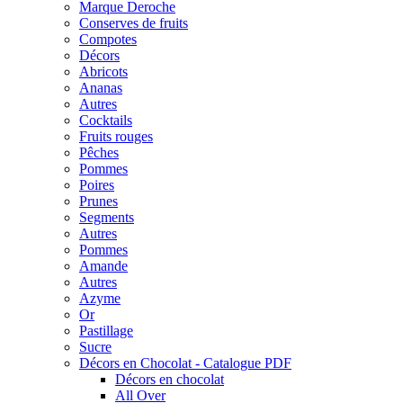
Marque Deroche
Conserves de fruits
Compotes
Décors
Abricots
Ananas
Autres
Cocktails
Fruits rouges
Pêches
Pommes
Poires
Prunes
Segments
Autres
Pommes
Amande
Autres
Azyme
Or
Pastillage
Sucre
Décors en Chocolat - Catalogue PDF
Décors en chocolat
All Over