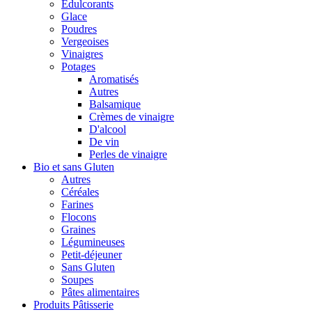
Édulcorants
Glace
Poudres
Vergeoises
Vinaigres
Potages
Aromatisés
Autres
Balsamique
Crèmes de vinaigre
D'alcool
De vin
Perles de vinaigre
Bio et sans Gluten
Autres
Céréales
Farines
Flocons
Graines
Légumineuses
Petit-déjeuner
Sans Gluten
Soupes
Pâtes alimentaires
Produits Pâtisserie