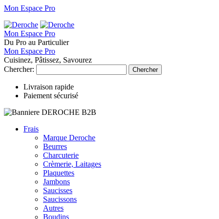
Mon Espace Pro
Mon Espace Pro
Du Pro au Particulier
Mon Espace Pro
Cuisinez, Pâtissez, Savourez
Chercher:
Chercher
Livraison rapide
Paiement sécurisé
Frais
Marque Deroche
Beurres
Charcuterie
Crèmerie, Laitages
Plaquettes
Jambons
Saucisses
Saucissons
Autres
Boudins