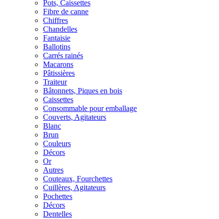
Pots, Caissettes
Fibre de canne
Chiffres
Chandelles
Fantaisie
Ballotins
Carrés rainés
Macarons
Pâtissières
Traiteur
Bâtonnets, Piques en bois
Caissettes
Consommable pour emballage
Couverts, Agitateurs
Blanc
Brun
Couleurs
Décors
Or
Autres
Couteaux, Fourchettes
Cuillères, Agitateurs
Pochettes
Décors
Dentelles