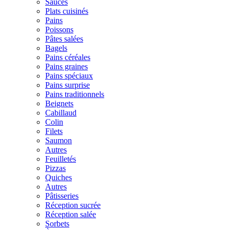
Sauces
Plats cuisinés
Pains
Poissons
Pâtes salées
Bagels
Pains céréales
Pains graines
Pains spéciaux
Pains surprise
Pains traditionnels
Beignets
Cabillaud
Colin
Filets
Saumon
Autres
Feuilletés
Pizzas
Quiches
Autres
Pâtisseries
Réception sucrée
Réception salée
Sorbets