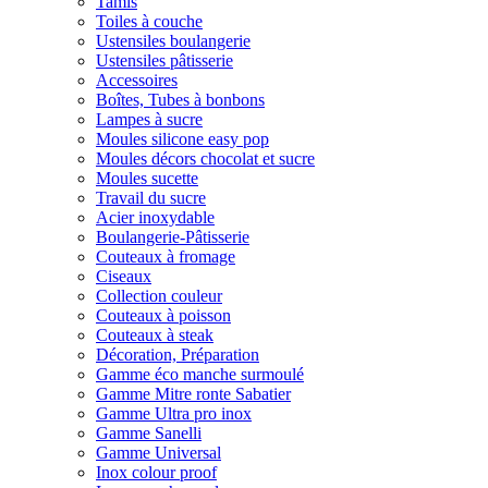
Tamis
Toiles à couche
Ustensiles boulangerie
Ustensiles pâtisserie
Accessoires
Boîtes, Tubes à bonbons
Lampes à sucre
Moules silicone easy pop
Moules décors chocolat et sucre
Moules sucette
Travail du sucre
Acier inoxydable
Boulangerie-Pâtisserie
Couteaux à fromage
Ciseaux
Collection couleur
Couteaux à poisson
Couteaux à steak
Décoration, Préparation
Gamme éco manche surmoulé
Gamme Mitre ronte Sabatier
Gamme Ultra pro inox
Gamme Sanelli
Gamme Universal
Inox colour proof