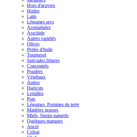
Hors d'œuvres
Huiles
Laits
Légumes secs
Aromatisées
Arachide
Autres variétés
Olives
Perles d'huile
Tournesol
Spéciales fritures
Concentrés
Poudres
Végétaux
Autres
Haricots
Lentilles
Pois
Légumes, Pommes de terre
Matières grasses
Miels, Sirops naturels
Quelques marques
Ancel
Celnat