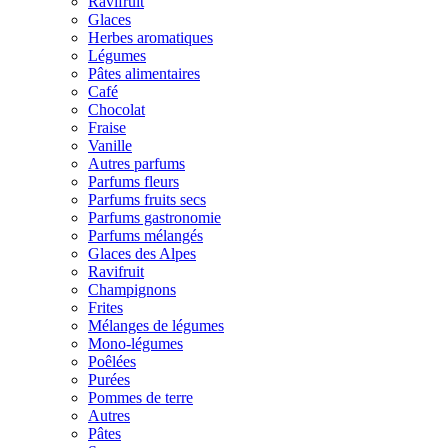
Ravifruit
Glaces
Herbes aromatiques
Légumes
Pâtes alimentaires
Café
Chocolat
Fraise
Vanille
Autres parfums
Parfums fleurs
Parfums fruits secs
Parfums gastronomie
Parfums mélangés
Glaces des Alpes
Ravifruit
Champignons
Frites
Mélanges de légumes
Mono-légumes
Poêlées
Purées
Pommes de terre
Autres
Pâtes