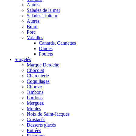
Autres
Salades de la mer
Salades Traiteur
Autres
Bœuf
Porc
Volailles
Canards, Cannettes
Dindes
Poulets
Surgelés
Marque Deroche
Chocolat
Charcuterie
Coquillages
Chorizo
Jambons
Lardons
Merguez
Moules
Noix de Saint-Jacques
Crustacés
Desserts glacés
Entrées
Escargots