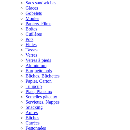
Sacs sandwiches
Glaces
Gobelets
Moules
Papiers, Films
Boîtes
Cuillères
Pots
Flûtes
Tasses
Verres
Verres à pieds
Aluminium
Barquette bois
Bûches, Bûchettes
Papier, Carton
Tulipcup
Plats, Plateaux
Semelles gâteaux
Serviettes, Nappes
Snacking
Autres
Bûches
Carrées
Festonnées