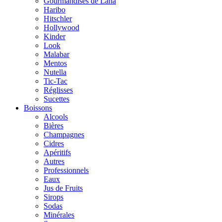
Gourmandises de Lana
Haribo
Hitschler
Hollywood
Kinder
Look
Malabar
Mentos
Nutella
Tic-Tac
Réglisses
Sucettes
Boissons
Alcools
Bières
Champagnes
Cidres
Apéritifs
Autres
Professionnels
Eaux
Jus de Fruits
Sirops
Sodas
Minérales