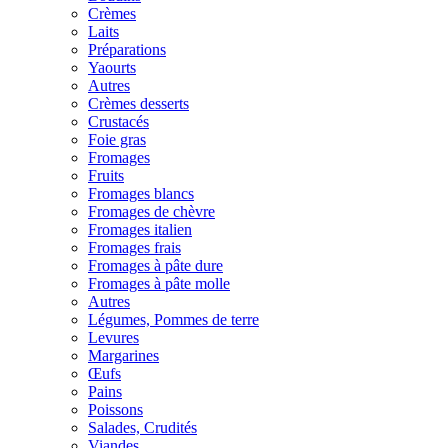
Crèmes
Laits
Préparations
Yaourts
Autres
Crèmes desserts
Crustacés
Foie gras
Fromages
Fruits
Fromages blancs
Fromages de chèvre
Fromages italien
Fromages frais
Fromages à pâte dure
Fromages à pâte molle
Autres
Légumes, Pommes de terre
Levures
Margarines
Œufs
Pains
Poissons
Salades, Crudités
Viandes