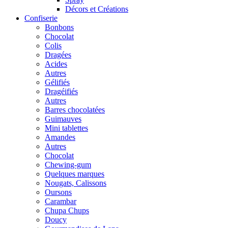
Décors et Créations
Confiserie
Bonbons
Chocolat
Colis
Dragées
Acides
Autres
Gélifiés
Dragéifiés
Autres
Barres chocolatées
Guimauves
Mini tablettes
Amandes
Autres
Chocolat
Chewing-gum
Quelques marques
Nougats, Calissons
Oursons
Carambar
Chupa Chups
Doucy