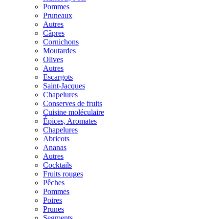
Pommes
Pruneaux
Autres
Câpres
Cornichons
Moutardes
Olives
Autres
Escargots
Saint-Jacques
Chapelures
Conserves de fruits
Cuisine moléculaire
Épices, Aromates
Chapelures
Abricots
Ananas
Autres
Cocktails
Fruits rouges
Pêches
Pommes
Poires
Prunes
Segments