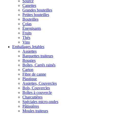
Source
Canettes
Grandes bouteilles
Petites bouteilles
Bouteilles
Colas
Énergisants
Fruits
Thés
Vins
Emballages Jetables
Assiettes
Barquettes traiteurs
Bougies
Boîtes, Carrés rainés
Carton
Fibre de canne
Plastique
Assiettes, Couvercles
Bols, Couvercles
Boîtes à couvercle
Charcutières
Spéciales micro-ondes
Pâtissières
Moules traiteurs