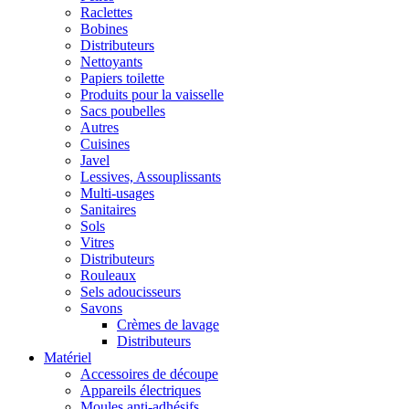
Raclettes
Bobines
Distributeurs
Nettoyants
Papiers toilette
Produits pour la vaisselle
Sacs poubelles
Autres
Cuisines
Javel
Lessives, Assouplissants
Multi-usages
Sanitaires
Sols
Vitres
Distributeurs
Rouleaux
Sels adoucisseurs
Savons
Crèmes de lavage
Distributeurs
Matériel
Accessoires de découpe
Appareils électriques
Moules anti-adhésifs