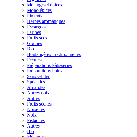
Mélanges d'épices
Mono épices
Piments
Herbes aromatiques
Escargots
Farines
Fruits secs
Graines
Bio
Boulangères Traditionnelles
Fécules
Préparations Pâtisseries
Préparations Pains
Sans Gluten
Spéciales
Amandes
Autres noix
Autres
Fruits séchés
Noisettes
Noix
Pistaches
Autres
Bio
Mélanges