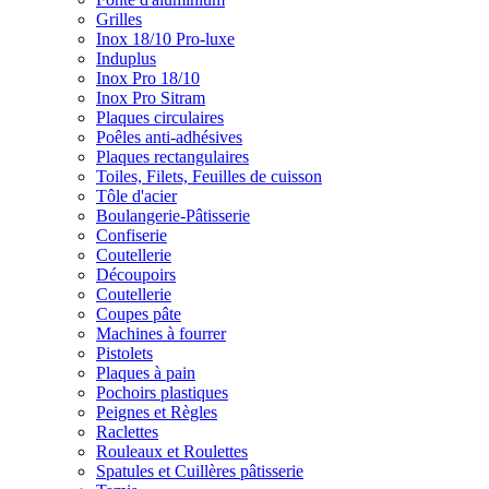
Grilles
Inox 18/10 Pro-luxe
Induplus
Inox Pro 18/10
Inox Pro Sitram
Plaques circulaires
Poêles anti-adhésives
Plaques rectangulaires
Toiles, Filets, Feuilles de cuisson
Tôle d'acier
Boulangerie-Pâtisserie
Confiserie
Coutellerie
Découpoirs
Coutellerie
Coupes pâte
Machines à fourrer
Pistolets
Plaques à pain
Pochoirs plastiques
Peignes et Règles
Raclettes
Rouleaux et Roulettes
Spatules et Cuillères pâtisserie