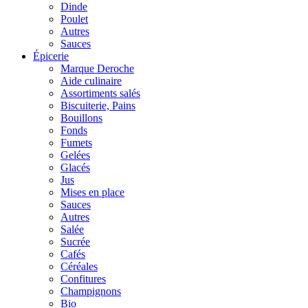
Dinde
Poulet
Autres
Sauces
Épicerie
Marque Deroche
Aide culinaire
Assortiments salés
Biscuiterie, Pains
Bouillons
Fonds
Fumets
Gelées
Glacés
Jus
Mises en place
Sauces
Autres
Salée
Sucrée
Cafés
Céréales
Confitures
Champignons
Bio