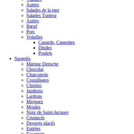
Autres
Salades de la mer
Salades Traiteur
Autres
Bœuf
Porc
Volailles
Canards, Cannettes
Dindes
Poulets
Surgelés
Marque Deroche
Chocolat
Charcuterie
Coquillages
Chorizo
Jambons
Lardons
Merguez
Moules
Noix de Saint-Jacques
Crustacés
Desserts glacés
Entrées
Escargots