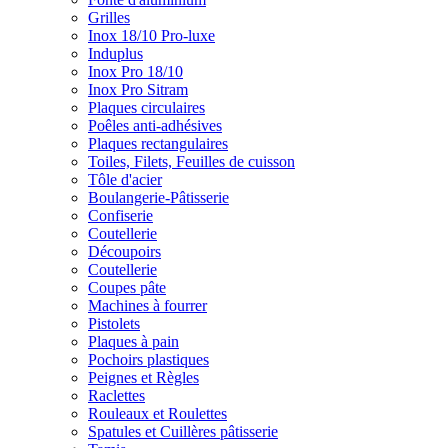
Grilles
Inox 18/10 Pro-luxe
Induplus
Inox Pro 18/10
Inox Pro Sitram
Plaques circulaires
Poêles anti-adhésives
Plaques rectangulaires
Toiles, Filets, Feuilles de cuisson
Tôle d'acier
Boulangerie-Pâtisserie
Confiserie
Coutellerie
Découpoirs
Coutellerie
Coupes pâte
Machines à fourrer
Pistolets
Plaques à pain
Pochoirs plastiques
Peignes et Règles
Raclettes
Rouleaux et Roulettes
Spatules et Cuillères pâtisserie