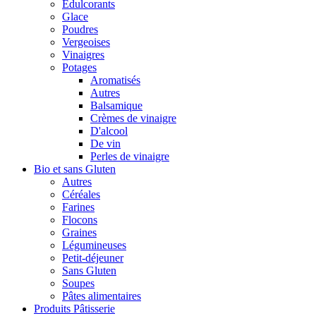
Édulcorants
Glace
Poudres
Vergeoises
Vinaigres
Potages
Aromatisés
Autres
Balsamique
Crèmes de vinaigre
D'alcool
De vin
Perles de vinaigre
Bio et sans Gluten
Autres
Céréales
Farines
Flocons
Graines
Légumineuses
Petit-déjeuner
Sans Gluten
Soupes
Pâtes alimentaires
Produits Pâtisserie