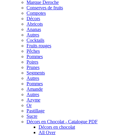
Marque Deroche
Conserves de fruits
Compotes
Décors
Abricots
Ananas
Autres
Cocktails
Fruits rouges
Pêches
Pommes
Poires
Prunes
Segments
Autres
Pommes
Amande
Autres
Azyme
Or
Pastillage
Sucre
Décors en Chocolat - Catalogue PDF
Décors en chocolat
All Over