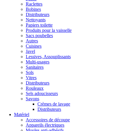
Raclettes
Bobines
Distributeurs
Nettoyants
Papiers toilette
Produits pour la vaisselle
Sacs poubelles
Autres
Cuisines
Javel
Lessives, Assouplissants
Multi-usages
Sanitaires
Sols
Vitres
Distributeurs
Rouleaux
Sels adoucisseurs
Savons
Crèmes de lavage
Distributeurs
Matériel
Accessoires de découpe
Appareils électriques
Moules anti-adhésifs