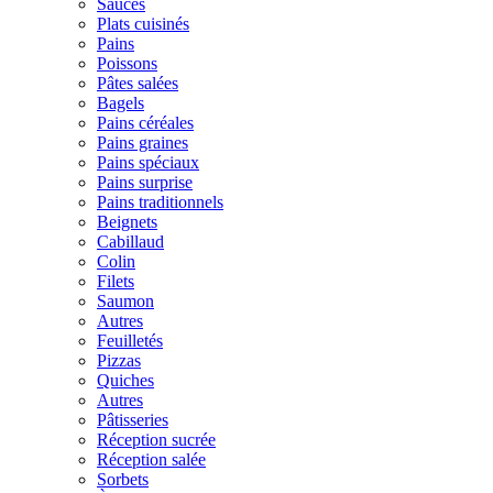
Sauces
Plats cuisinés
Pains
Poissons
Pâtes salées
Bagels
Pains céréales
Pains graines
Pains spéciaux
Pains surprise
Pains traditionnels
Beignets
Cabillaud
Colin
Filets
Saumon
Autres
Feuilletés
Pizzas
Quiches
Autres
Pâtisseries
Réception sucrée
Réception salée
Sorbets