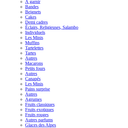
À garnir
Bandes
Beignets
Cakes
Demi cadres
Éclairs, Religieuses, Salambo
Individuels
Les Minis
Muffins
Tartelettes
Tartes
Autres
Macarons
Petits fours
Autres
Canapés
Les Minis
Pains surprise
Autres
Agrumes
Fruits classiques
Fruits exotiques
Fruits rouges
Autres parfums
Glaces des Alpes