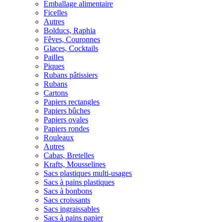
Emballage alimentaire
Ficelles
Autres
Bolducs, Raphia
Fêves, Couronnes
Glaces, Cocktails
Pailles
Piques
Rubans pâtissiers
Rubans
Cartons
Papiers rectangles
Papiers bûches
Papiers ovales
Papiers rondes
Rouleaux
Autres
Cabas, Bretelles
Krafts, Mousselines
Sacs plastiques multi-usages
Sacs à pains plastiques
Sacs à bonbons
Sacs croissants
Sacs ingraissables
Sacs à pains papier