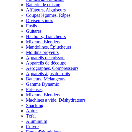
Batterie de cuisine
Affûteurs, Aiguiseurs
Coupes légumes, Râpes
Diviseurs inox
Fusils
Guitares
Hachoirs, Trancheurs
Mixeurs, Blenders
Mandolines, Éplucheurs
Moulins broyeurs
Appareils de cuisson
Appareils de découpe
Aérographes, Compresseurs
Appareils à jus de fruits
Batteurs, Mélangeurs
Gamme Dynamic
Friteuses
Mixeurs, Blenders
Machines à vide, Déshydrateurs
Snacking
Autres
Téfal
Aluminium
Cuivre
Fonte d'aluminium