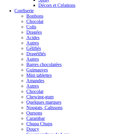
Décors et Créations
Confiserie
Bonbons
Chocolat
Colis
Dragées
Acides
Autres
Gélifiés
Dragéifiés
Autres
Barres chocolatées
Guimauves
Mini tablettes
Amandes
Autres
Chocolat
Chewing-gum
Quelques marques
Nougats, Calissons
Oursons
Carambar
Chupa Chups
Doucy