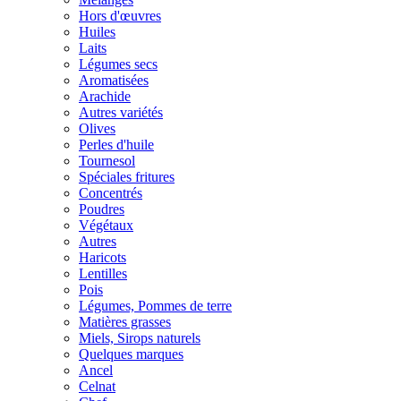
Hors d'œuvres
Huiles
Laits
Légumes secs
Aromatisées
Arachide
Autres variétés
Olives
Perles d'huile
Tournesol
Spéciales fritures
Concentrés
Poudres
Végétaux
Autres
Haricots
Lentilles
Pois
Légumes, Pommes de terre
Matières grasses
Miels, Sirops naturels
Quelques marques
Ancel
Celnat