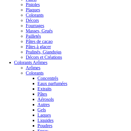
Pistoles
Plaques
Colorants
Décors
Fourrages
Masses, Grués
Pailletés
Pâtes de cacao
Pâtes à glacer
Pralinés, Giandujas
Décors et Créations
Colorants Arômes
Arômes
Colorants
Concentrés
Eaux parfumées
Extraits
Pâtes
Aérosols
Autres
Gels
Laques
Liquides
Poudres
Spray