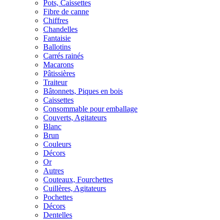
Pots, Caissettes
Fibre de canne
Chiffres
Chandelles
Fantaisie
Ballotins
Carrés rainés
Macarons
Pâtissières
Traiteur
Bâtonnets, Piques en bois
Caissettes
Consommable pour emballage
Couverts, Agitateurs
Blanc
Brun
Couleurs
Décors
Or
Autres
Couteaux, Fourchettes
Cuillères, Agitateurs
Pochettes
Décors
Dentelles