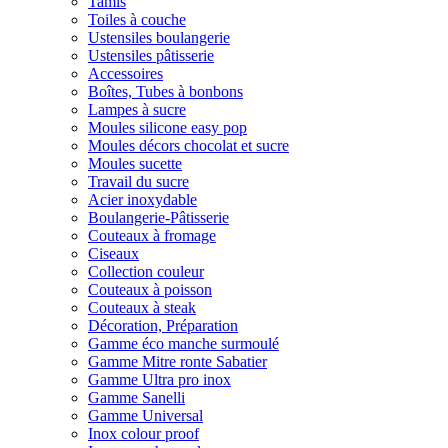
Tamis
Toiles à couche
Ustensiles boulangerie
Ustensiles pâtisserie
Accessoires
Boîtes, Tubes à bonbons
Lampes à sucre
Moules silicone easy pop
Moules décors chocolat et sucre
Moules sucette
Travail du sucre
Acier inoxydable
Boulangerie-Pâtisserie
Couteaux à fromage
Ciseaux
Collection couleur
Couteaux à poisson
Couteaux à steak
Décoration, Préparation
Gamme éco manche surmoulé
Gamme Mitre ronte Sabatier
Gamme Ultra pro inox
Gamme Sanelli
Gamme Universal
Inox colour proof