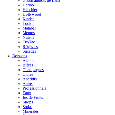
Gourmandises de Lana
Haribo
Hitschler
Hollywood
Kinder
Look
Malabar
Mentos
Nutella
Tic-Tac
Réglisses
Sucettes
Boissons
Alcools
Bières
Champagnes
Cidres
Apéritifs
Autres
Professionnels
Eaux
Jus de Fruits
Sirops
Sodas
Minérales