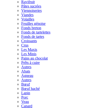
Ravifruit
Pâtes sucrées
Viennoiseries
Viandes
Volailles
Feuilles génoise
Fonds breton
Fonds de tartelettes
Fonds de tartes
Croissants
Crus
Les Maxis
Les Minis
Pains au chocolat
Prêts à cuire
Autres
Abats
Agneau
Autres
Bœuf
Bœuf haché
Lapin
Porc
Veau
Canard