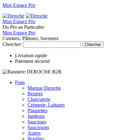
Mon Espace Pro
Mon Espace Pro
Du Pro au Particulier
Mon Espace Pro
Cuisinez, Pâtissez, Savourez
Chercher:
Chercher
Livraison rapide
Paiement sécurisé
Frais
Marque Deroche
Beurres
Charcuterie
Crèmerie, Laitages
Plaquettes
Jambons
Saucisses
Saucissons
Autres
Boudins