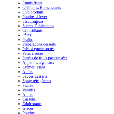
Émulsifiants
Gélifiants, Épaississants
Ovo produits
Poudres à lever
Stabilisateurs
Sucres, Édulcorants
Croustillants
Pâtes
Pralins
Préparations desserts
Prêts à garnir sucrés
Pâtes à sucre
Purées de fruits pasteurisées
Appareils à gâteaux
Crèmes, Flans
Autres
Sauces desserts
Spray réfrigérants
Sucres
Vanilles
Autres
Cassons
Édulcorants
Glaces
Poudres