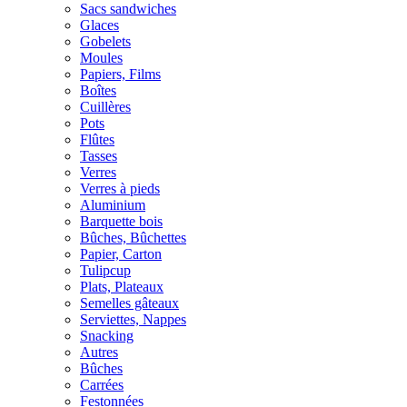
Sacs sandwiches
Glaces
Gobelets
Moules
Papiers, Films
Boîtes
Cuillères
Pots
Flûtes
Tasses
Verres
Verres à pieds
Aluminium
Barquette bois
Bûches, Bûchettes
Papier, Carton
Tulipcup
Plats, Plateaux
Semelles gâteaux
Serviettes, Nappes
Snacking
Autres
Bûches
Carrées
Festonnées