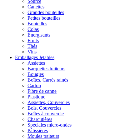
Source
Canettes
Grandes bouteilles
Petites bouteilles
Bouteilles
Colas
Énergisants
Fruits
Thés
Vins
Emballages Jetables
Assiettes
Barquettes traiteurs
Bougies
Boîtes, Carrés rainés
Carton
Fibre de canne
Plastique
Assiettes, Couvercles
Bols, Couvercles
Boîtes à couvercle
Charcutières
Spéciales micro-ondes
Pâtissières
Moules traiteurs