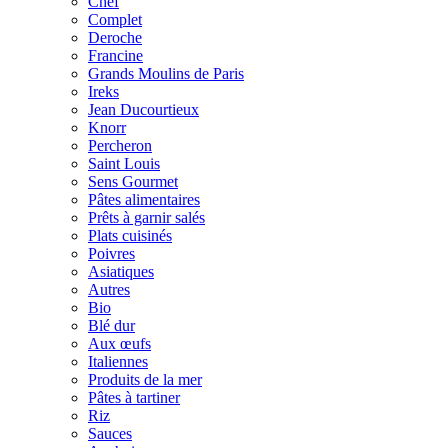
Chef
Complet
Deroche
Francine
Grands Moulins de Paris
Ireks
Jean Ducourtieux
Knorr
Percheron
Saint Louis
Sens Gourmet
Pâtes alimentaires
Prêts à garnir salés
Plats cuisinés
Poivres
Asiatiques
Autres
Bio
Blé dur
Aux œufs
Italiennes
Produits de la mer
Pâtes à tartiner
Riz
Sauces