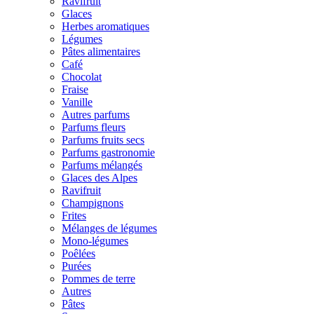
Ravifruit
Glaces
Herbes aromatiques
Légumes
Pâtes alimentaires
Café
Chocolat
Fraise
Vanille
Autres parfums
Parfums fleurs
Parfums fruits secs
Parfums gastronomie
Parfums mélangés
Glaces des Alpes
Ravifruit
Champignons
Frites
Mélanges de légumes
Mono-légumes
Poêlées
Purées
Pommes de terre
Autres
Pâtes