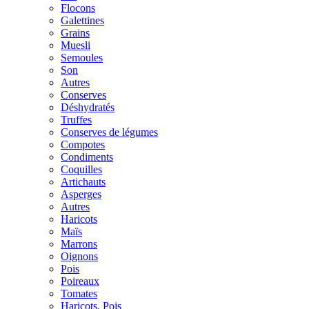
Flocons
Galettines
Grains
Muesli
Semoules
Son
Autres
Conserves
Déshydratés
Truffes
Conserves de légumes
Compotes
Condiments
Coquilles
Artichauts
Asperges
Autres
Haricots
Maïs
Marrons
Oignons
Pois
Poireaux
Tomates
Haricots, Pois