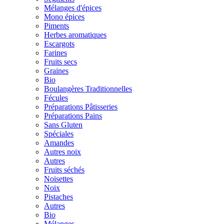
Mélanges d'épices
Mono épices
Piments
Herbes aromatiques
Escargots
Farines
Fruits secs
Graines
Bio
Boulangères Traditionnelles
Fécules
Préparations Pâtisseries
Préparations Pains
Sans Gluten
Spéciales
Amandes
Autres noix
Autres
Fruits séchés
Noisettes
Noix
Pistaches
Autres
Bio
Mélanges