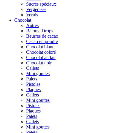
Sucres spéciaux
Vergeoises
Vernis
Chocolat
Autres
Bâtons, Drops
Beurres de cacao
Cacao en poudre
Chocolat blanc
Chocolat coloré
Chocolat au lait
Chocolat noir
Callets
Mini gouttes
Palets
Pistoles
Plaques
Callets
Mini gouttes
Pistoles
Plaques
Palets
Callets
Mini gouttes
Palets