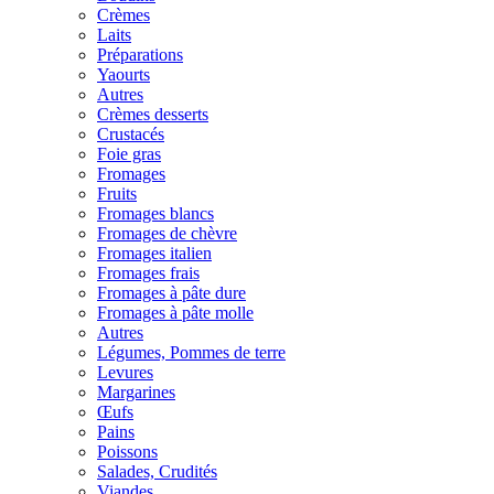
Crèmes
Laits
Préparations
Yaourts
Autres
Crèmes desserts
Crustacés
Foie gras
Fromages
Fruits
Fromages blancs
Fromages de chèvre
Fromages italien
Fromages frais
Fromages à pâte dure
Fromages à pâte molle
Autres
Légumes, Pommes de terre
Levures
Margarines
Œufs
Pains
Poissons
Salades, Crudités
Viandes