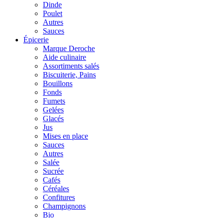
Dinde
Poulet
Autres
Sauces
Épicerie
Marque Deroche
Aide culinaire
Assortiments salés
Biscuiterie, Pains
Bouillons
Fonds
Fumets
Gelées
Glacés
Jus
Mises en place
Sauces
Autres
Salée
Sucrée
Cafés
Céréales
Confitures
Champignons
Bio