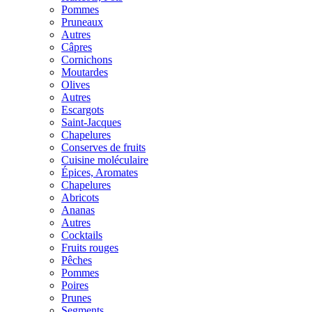
Pommes
Pruneaux
Autres
Câpres
Cornichons
Moutardes
Olives
Autres
Escargots
Saint-Jacques
Chapelures
Conserves de fruits
Cuisine moléculaire
Épices, Aromates
Chapelures
Abricots
Ananas
Autres
Cocktails
Fruits rouges
Pêches
Pommes
Poires
Prunes
Segments