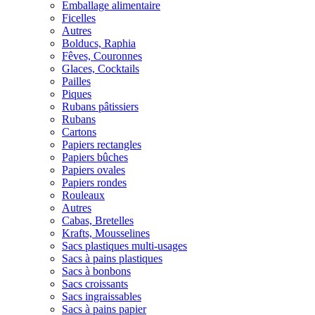
Emballage alimentaire
Ficelles
Autres
Bolducs, Raphia
Fêves, Couronnes
Glaces, Cocktails
Pailles
Piques
Rubans pâtissiers
Rubans
Cartons
Papiers rectangles
Papiers bûches
Papiers ovales
Papiers rondes
Rouleaux
Autres
Cabas, Bretelles
Krafts, Mousselines
Sacs plastiques multi-usages
Sacs à pains plastiques
Sacs à bonbons
Sacs croissants
Sacs ingraissables
Sacs à pains papier