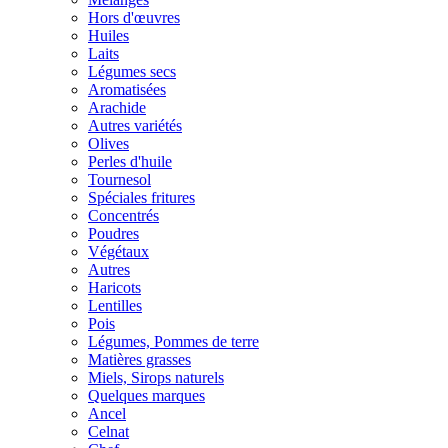
Hors d'œuvres
Huiles
Laits
Légumes secs
Aromatisées
Arachide
Autres variétés
Olives
Perles d'huile
Tournesol
Spéciales fritures
Concentrés
Poudres
Végétaux
Autres
Haricots
Lentilles
Pois
Légumes, Pommes de terre
Matières grasses
Miels, Sirops naturels
Quelques marques
Ancel
Celnat