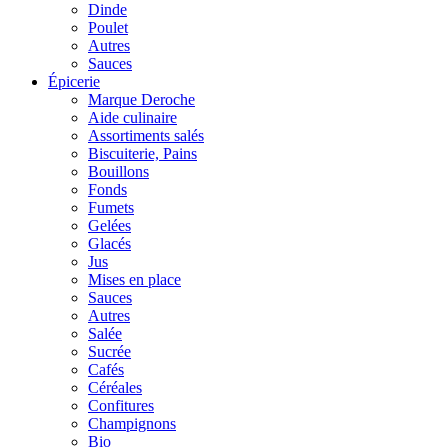
Dinde
Poulet
Autres
Sauces
Épicerie
Marque Deroche
Aide culinaire
Assortiments salés
Biscuiterie, Pains
Bouillons
Fonds
Fumets
Gelées
Glacés
Jus
Mises en place
Sauces
Autres
Salée
Sucrée
Cafés
Céréales
Confitures
Champignons
Bio