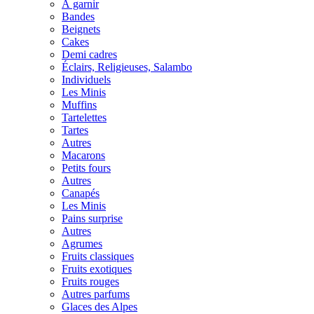
À garnir
Bandes
Beignets
Cakes
Demi cadres
Éclairs, Religieuses, Salambo
Individuels
Les Minis
Muffins
Tartelettes
Tartes
Autres
Macarons
Petits fours
Autres
Canapés
Les Minis
Pains surprise
Autres
Agrumes
Fruits classiques
Fruits exotiques
Fruits rouges
Autres parfums
Glaces des Alpes