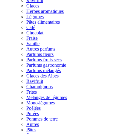
Ravifruit
Glaces
Herbes aromatiques
Légumes
Pâtes alimentaires
Café
Chocolat
Fraise
Vanille
Autres parfums
Parfums fleurs
Parfums fruits secs
Parfums gastronomie
Parfums mélangés
Glaces des Alpes
Ravifruit
Champignons
Frites
Mélanges de légumes
Mono-légumes
Poêlées
Purées
Pommes de terre
Autres
Pâtes