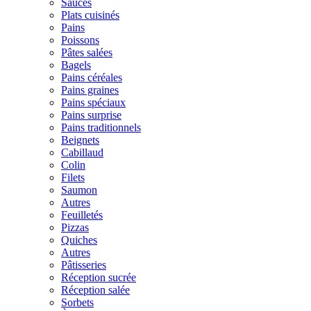
Sauces
Plats cuisinés
Pains
Poissons
Pâtes salées
Bagels
Pains céréales
Pains graines
Pains spéciaux
Pains surprise
Pains traditionnels
Beignets
Cabillaud
Colin
Filets
Saumon
Autres
Feuilletés
Pizzas
Quiches
Autres
Pâtisseries
Réception sucrée
Réception salée
Sorbets