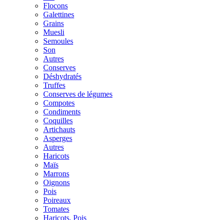
Flocons
Galettines
Grains
Muesli
Semoules
Son
Autres
Conserves
Déshydratés
Truffes
Conserves de légumes
Compotes
Condiments
Coquilles
Artichauts
Asperges
Autres
Haricots
Maïs
Marrons
Oignons
Pois
Poireaux
Tomates
Haricots, Pois