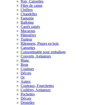
Pots, Caissettes
Fibre de canne
Chiffres
Chandelles
Fantaisie
Ballotins
Carrés rainés
Macarons
Pâtissières
Traiteur
Bâtonnets, Piques en bois
Caissettes
Consommable pour emballage
Couverts, Agitateurs
Blanc
Brun
Couleurs
Décors
Or
Autres
Couteaux, Fourchettes
Cuillères, Agitateurs
Pochettes
Décors
Dentelles