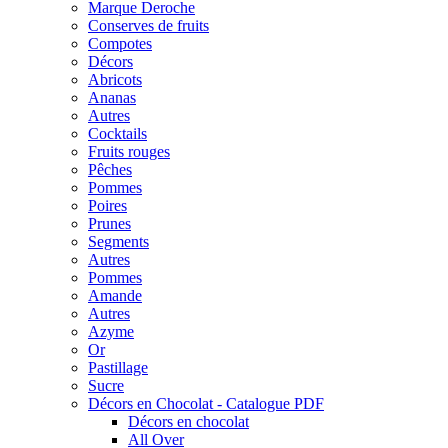
Marque Deroche
Conserves de fruits
Compotes
Décors
Abricots
Ananas
Autres
Cocktails
Fruits rouges
Pêches
Pommes
Poires
Prunes
Segments
Autres
Pommes
Amande
Autres
Azyme
Or
Pastillage
Sucre
Décors en Chocolat - Catalogue PDF
Décors en chocolat
All Over