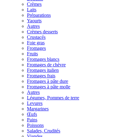
Crèmes
Laits
Préparations
Yaourts
Autres
Crèmes desserts
Crustacés
Foie gras
Fromages
Fruits
Fromages blancs
Fromages de chèvre
Fromages italien
Fromages frais
Fromages à pâte dure
Fromages à pâte molle
Autres
Légumes, Pommes de terre
Levures
Margarines
Œufs
Pains
Poissons
Salades, Crudités
Viandes