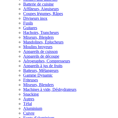
Batterie de cuisine
Affûteurs, Aiguiseurs
Coupes légumes, Râpes
Diviseurs inox
Fusils
Guitares
Hachoirs, Trancheurs
Mixeurs, Blenders
Mandolines, Éplucheurs
Moulins broyeurs
Appareils de cuisson
Appareils de découpe
Aérographes, Compresseurs
Appareils à jus de fruits
Batteurs, Mélangeurs
Gamme Dynamic
Friteuses
Mixeurs, Blenders
Machines à vide, Déshydrateurs
Snacking
Autres
Téfal
Aluminium
Cuivre
Fonte d'aluminium