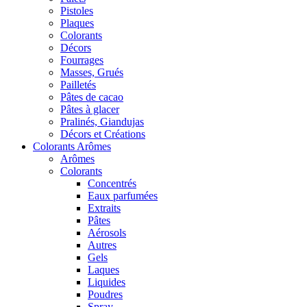
Pistoles
Plaques
Colorants
Décors
Fourrages
Masses, Grués
Pailletés
Pâtes de cacao
Pâtes à glacer
Pralinés, Giandujas
Décors et Créations
Colorants Arômes
Arômes
Colorants
Concentrés
Eaux parfumées
Extraits
Pâtes
Aérosols
Autres
Gels
Laques
Liquides
Poudres
Spray