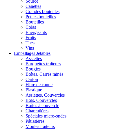
Source
Canettes
Grandes bouteilles
Petites bouteilles
Bouteilles
Colas
Énergisants
Fruits
Thés
Vins
Emballages Jetables
Assiettes
Barquettes traiteurs
Bougies
Boîtes, Carrés rainés
Carton
Fibre de canne
Plastique
Assiettes, Couvercles
Bols, Couvercles
Boîtes à couvercle
Charcutières
Spéciales micro-ondes
Pâtissières
Moules traiteurs