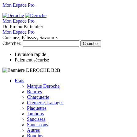
Mon Espace Pro
Mon Espace Pro
Du Pro au Particulier
Mon Espace Pro
Cuisinez, Pâtissez, Savourez
Chercher:
Chercher
Livraison rapide
Paiement sécurisé
Frais
Marque Deroche
Beurres
Charcuterie
Crèmerie, Laitages
Plaquettes
Jambons
Saucisses
Saucissons
Autres
Boudins