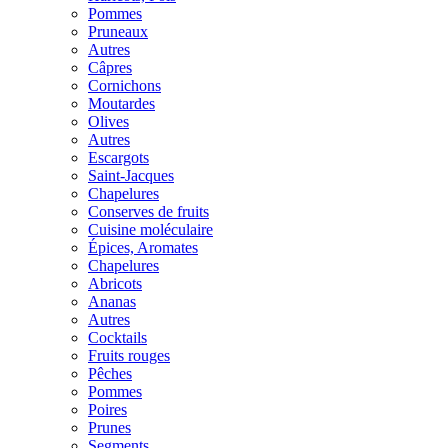
Pommes
Pruneaux
Autres
Câpres
Cornichons
Moutardes
Olives
Autres
Escargots
Saint-Jacques
Chapelures
Conserves de fruits
Cuisine moléculaire
Épices, Aromates
Chapelures
Abricots
Ananas
Autres
Cocktails
Fruits rouges
Pêches
Pommes
Poires
Prunes
Segments