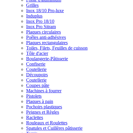
Grilles
Inox 18/10 Pro-luxe
Induplus
Inox Pro 18/10
Inox Pro Sitram
Plaques circulaires
Poêles anti-adhésives
Plaques rectangulaires
Toiles, Filets, Feuilles de cuisson
Tôle d'acier
Boulangerie-Pâtisserie
Confiserie
Coutellerie
Découpoirs
Coutellerie
Coupes pâte
Machines à fourrer
Pistolets
Plaques à pain
Pochoirs plastiques
Peignes et Règles
Raclettes
Rouleaux et Roulettes
Spatules et Cuillères pâtisserie