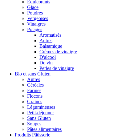
Édulcorants
Glace
Poudres
Vergeoises
Vinaigres
Potages
Aromatisés
Autres
Balsamique
Crèmes de vinaigre
D'alcool
De vin
Perles de vinaigre
Bio et sans Gluten
Autres
Céréales
Farines
Flocons
Graines
Légumineuses
Petit-déjeuner
Sans Gluten
Soupes
Pâtes alimentaires
Produits Pâtisserie