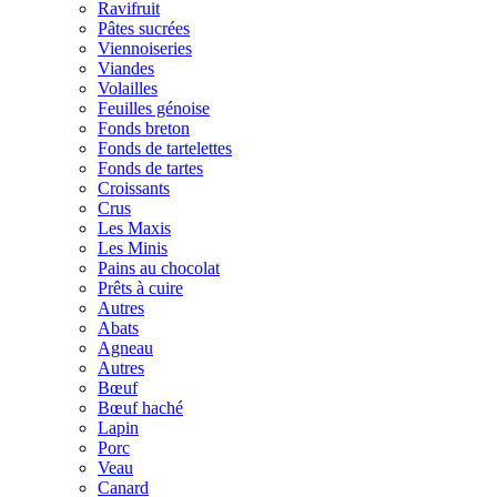
Ravifruit
Pâtes sucrées
Viennoiseries
Viandes
Volailles
Feuilles génoise
Fonds breton
Fonds de tartelettes
Fonds de tartes
Croissants
Crus
Les Maxis
Les Minis
Pains au chocolat
Prêts à cuire
Autres
Abats
Agneau
Autres
Bœuf
Bœuf haché
Lapin
Porc
Veau
Canard