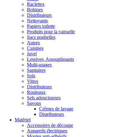
Raclettes
Bobines
Distributeurs
Nettoyants
Papiers toilette
Produits pour la vaisselle
Sacs poubelles
Autres
Cuisines
Javel
Lessives, Assouplissants
Multi-usages
Sanitaires
Sols
Vitres
Distributeurs
Rouleaux
Sels adoucisseurs
Savons
Crèmes de lavage
Distributeurs
Matériel
Accessoires de découpe
Appareils électriques
Moules anti-adhésifs