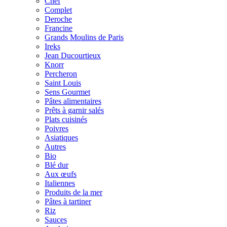
Chef
Complet
Deroche
Francine
Grands Moulins de Paris
Ireks
Jean Ducourtieux
Knorr
Percheron
Saint Louis
Sens Gourmet
Pâtes alimentaires
Prêts à garnir salés
Plats cuisinés
Poivres
Asiatiques
Autres
Bio
Blé dur
Aux œufs
Italiennes
Produits de la mer
Pâtes à tartiner
Riz
Sauces