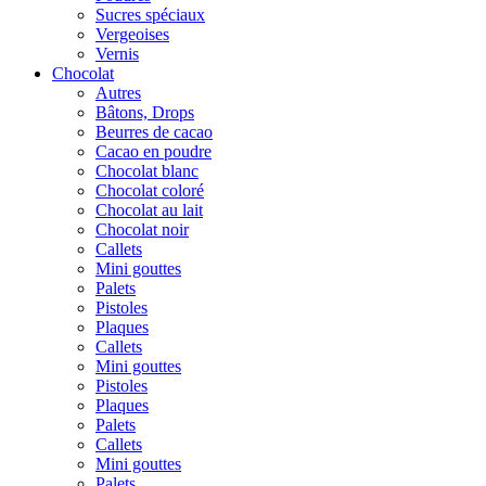
Sucres spéciaux
Vergeoises
Vernis
Chocolat
Autres
Bâtons, Drops
Beurres de cacao
Cacao en poudre
Chocolat blanc
Chocolat coloré
Chocolat au lait
Chocolat noir
Callets
Mini gouttes
Palets
Pistoles
Plaques
Callets
Mini gouttes
Pistoles
Plaques
Palets
Callets
Mini gouttes
Palets