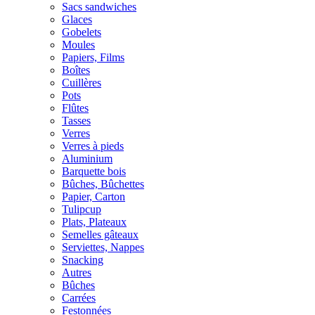
Sacs sandwiches
Glaces
Gobelets
Moules
Papiers, Films
Boîtes
Cuillères
Pots
Flûtes
Tasses
Verres
Verres à pieds
Aluminium
Barquette bois
Bûches, Bûchettes
Papier, Carton
Tulipcup
Plats, Plateaux
Semelles gâteaux
Serviettes, Nappes
Snacking
Autres
Bûches
Carrées
Festonnées