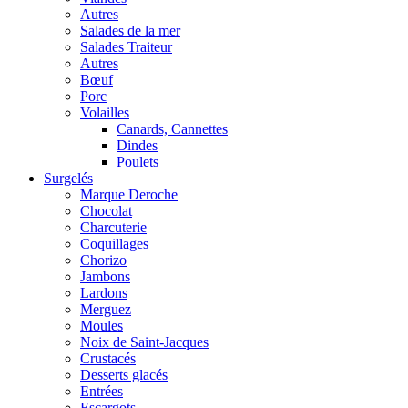
Autres
Salades de la mer
Salades Traiteur
Autres
Bœuf
Porc
Volailles
Canards, Cannettes
Dindes
Poulets
Surgelés
Marque Deroche
Chocolat
Charcuterie
Coquillages
Chorizo
Jambons
Lardons
Merguez
Moules
Noix de Saint-Jacques
Crustacés
Desserts glacés
Entrées
Escargots