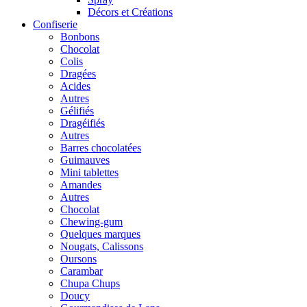
Décors et Créations
Confiserie
Bonbons
Chocolat
Colis
Dragées
Acides
Autres
Gélifiés
Dragéifiés
Autres
Barres chocolatées
Guimauves
Mini tablettes
Amandes
Autres
Chocolat
Chewing-gum
Quelques marques
Nougats, Calissons
Oursons
Carambar
Chupa Chups
Doucy