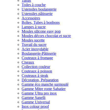
Tamis
Toiles à couche
Ustensiles boulangerie
Ustensiles pâtisserie
Accessoires
Boîtes, Tubes à bonbons
Lampes à sucre
Moules silicone easy pop
Moules décors chocolat et sucre
Moules sucette
Travail du sucre
Acier inoxydable
Boulangerie-Pâtisserie
Couteaux à fromage
Ciseaux
Collection couleur
Couteaux à poisson
Couteaux à steak
Décoration, Préparation
Gamme éco manche surmoulé
Gamme Mitre ronte Sabatier
Gamme Ultra pro inox
Gamme Sanelli
Gamme Universal
Inox colour proof