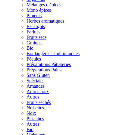
Mélanges d'épices
Mono épices
Piments
Herbes aromatiques
Escargots
Farines
Fruits secs
Graines
Bio
Boulangères Traditionnelles
Fécules
Préparations Pâtisseries
Préparations Pains
Sans Gluten
Spéciales
Amandes
Autres noix
Autres
Fruits séchés
Noisettes
Noix
Pistaches
Autres
Bio
Mélanges