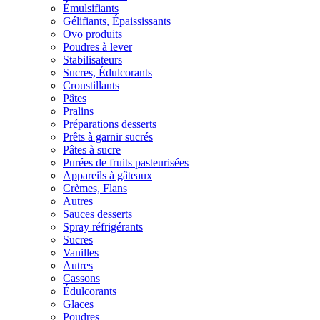
Émulsifiants
Gélifiants, Épaississants
Ovo produits
Poudres à lever
Stabilisateurs
Sucres, Édulcorants
Croustillants
Pâtes
Pralins
Préparations desserts
Prêts à garnir sucrés
Pâtes à sucre
Purées de fruits pasteurisées
Appareils à gâteaux
Crèmes, Flans
Autres
Sauces desserts
Spray réfrigérants
Sucres
Vanilles
Autres
Cassons
Édulcorants
Glaces
Poudres