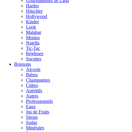
Gourmandises de Lana
Haribo
Hitschler
Hollywood
Kinder
Look
Malabar
Mentos
Nutella
Tic-Tac
Réglisses
Sucettes
Boissons
Alcools
Bières
Champagnes
Cidres
Apéritifs
Autres
Professionnels
Eaux
Jus de Fruits
Sirops
Sodas
Minérales