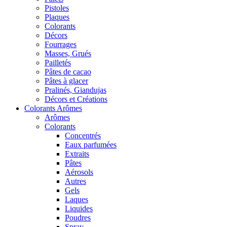
Pistoles
Plaques
Colorants
Décors
Fourrages
Masses, Grués
Pailletés
Pâtes de cacao
Pâtes à glacer
Pralinés, Giandujas
Décors et Créations
Colorants Arômes
Arômes
Colorants
Concentrés
Eaux parfumées
Extraits
Pâtes
Aérosols
Autres
Gels
Laques
Liquides
Poudres
Spray