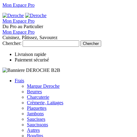
Mon Espace Pro
Mon Espace Pro
Du Pro au Particulier
Mon Espace Pro
Cuisinez, Pâtissez, Savourez
Chercher:
Chercher
Livraison rapide
Paiement sécurisé
Frais
Marque Deroche
Beurres
Charcuterie
Crèmerie, Laitages
Plaquettes
Jambons
Saucisses
Saucissons
Autres
Boudins