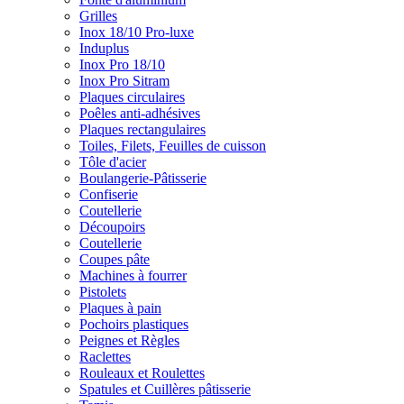
Grilles
Inox 18/10 Pro-luxe
Induplus
Inox Pro 18/10
Inox Pro Sitram
Plaques circulaires
Poêles anti-adhésives
Plaques rectangulaires
Toiles, Filets, Feuilles de cuisson
Tôle d'acier
Boulangerie-Pâtisserie
Confiserie
Coutellerie
Découpoirs
Coutellerie
Coupes pâte
Machines à fourrer
Pistolets
Plaques à pain
Pochoirs plastiques
Peignes et Règles
Raclettes
Rouleaux et Roulettes
Spatules et Cuillères pâtisserie