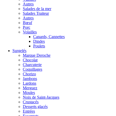
Autres
Salades de la mer
Salades Traiteur
Autres
Bœuf
Porc
Volailles
Canards, Cannettes
Dindes
Poulets
Surgelés
Marque Deroche
Chocolat
Charcuterie
Coquillages
Chorizo
Jambons
Lardons
Merguez
Moules
Noix de Saint-Jacques
Crustacés
Desserts glacés
Entrées
Escargots