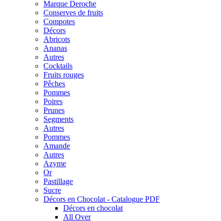
Marque Deroche
Conserves de fruits
Compotes
Décors
Abricots
Ananas
Autres
Cocktails
Fruits rouges
Pêches
Pommes
Poires
Prunes
Segments
Autres
Pommes
Amande
Autres
Azyme
Or
Pastillage
Sucre
Décors en Chocolat - Catalogue PDF
Décors en chocolat
All Over