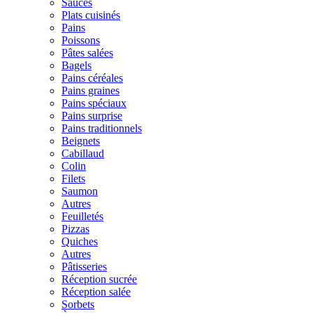
Sauces
Plats cuisinés
Pains
Poissons
Pâtes salées
Bagels
Pains céréales
Pains graines
Pains spéciaux
Pains surprise
Pains traditionnels
Beignets
Cabillaud
Colin
Filets
Saumon
Autres
Feuilletés
Pizzas
Quiches
Autres
Pâtisseries
Réception sucrée
Réception salée
Sorbets