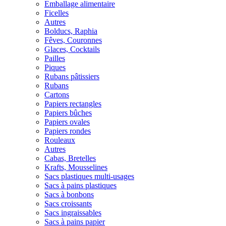
Emballage alimentaire
Ficelles
Autres
Bolducs, Raphia
Fêves, Couronnes
Glaces, Cocktails
Pailles
Piques
Rubans pâtissiers
Rubans
Cartons
Papiers rectangles
Papiers bûches
Papiers ovales
Papiers rondes
Rouleaux
Autres
Cabas, Bretelles
Krafts, Mousselines
Sacs plastiques multi-usages
Sacs à pains plastiques
Sacs à bonbons
Sacs croissants
Sacs ingraissables
Sacs à pains papier