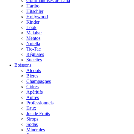
Gourmandises de Lana
Haribo
Hitschler
Hollywood
Kinder
Look
Malabar
Mentos
Nutella
Tic-Tac
Réglisses
Sucettes
Boissons
Alcools
Bières
Champagnes
Cidres
Apéritifs
Autres
Professionnels
Eaux
Jus de Fruits
Sirops
Sodas
Minérales