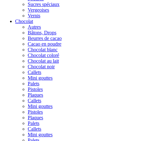
Sucres spéciaux
Vergeoises
Vernis
Chocolat
Autres
Bâtons, Drops
Beurres de cacao
Cacao en poudre
Chocolat blanc
Chocolat coloré
Chocolat au lait
Chocolat noir
Callets
Mini gouttes
Palets
Pistoles
Plaques
Callets
Mini gouttes
Pistoles
Plaques
Palets
Callets
Mini gouttes
Palets