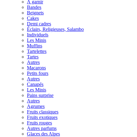
À garnir
Bandes
Beignets
Cakes
Demi cadres
Éclairs, Religieuses, Salambo
Individuels
Les Minis
Muffins
Tartelettes
Tartes
Autres
Macarons
Petits fours
Autres
Canapés
Les Minis
Pains surprise
Autres
Agrumes
Fruits classiques
Fruits exotiques
Fruits rouges
Autres parfums
Glaces des Alpes