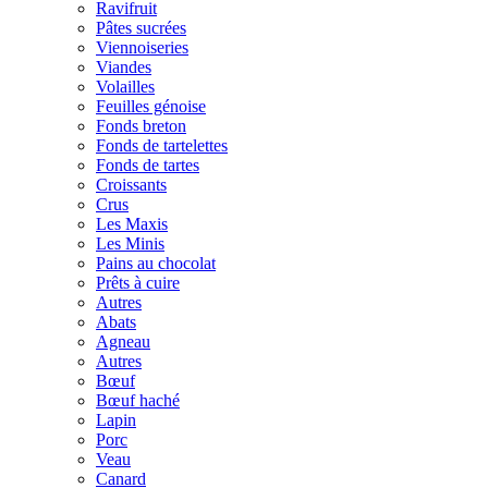
Ravifruit
Pâtes sucrées
Viennoiseries
Viandes
Volailles
Feuilles génoise
Fonds breton
Fonds de tartelettes
Fonds de tartes
Croissants
Crus
Les Maxis
Les Minis
Pains au chocolat
Prêts à cuire
Autres
Abats
Agneau
Autres
Bœuf
Bœuf haché
Lapin
Porc
Veau
Canard