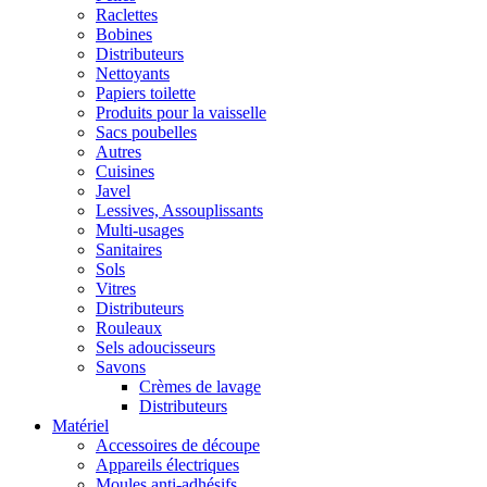
Raclettes
Bobines
Distributeurs
Nettoyants
Papiers toilette
Produits pour la vaisselle
Sacs poubelles
Autres
Cuisines
Javel
Lessives, Assouplissants
Multi-usages
Sanitaires
Sols
Vitres
Distributeurs
Rouleaux
Sels adoucisseurs
Savons
Crèmes de lavage
Distributeurs
Matériel
Accessoires de découpe
Appareils électriques
Moules anti-adhésifs