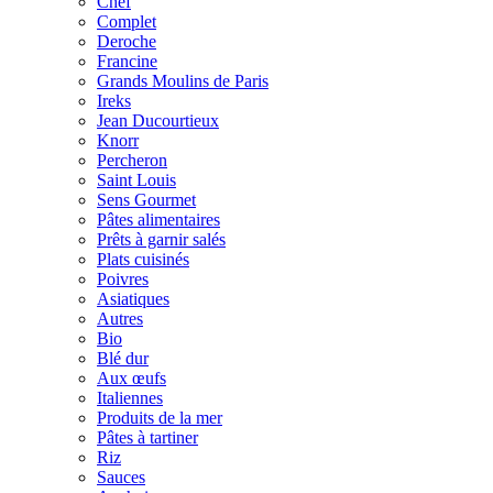
Chef
Complet
Deroche
Francine
Grands Moulins de Paris
Ireks
Jean Ducourtieux
Knorr
Percheron
Saint Louis
Sens Gourmet
Pâtes alimentaires
Prêts à garnir salés
Plats cuisinés
Poivres
Asiatiques
Autres
Bio
Blé dur
Aux œufs
Italiennes
Produits de la mer
Pâtes à tartiner
Riz
Sauces