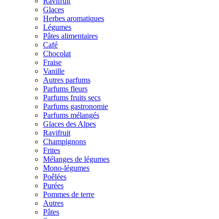
Ravifruit
Glaces
Herbes aromatiques
Légumes
Pâtes alimentaires
Café
Chocolat
Fraise
Vanille
Autres parfums
Parfums fleurs
Parfums fruits secs
Parfums gastronomie
Parfums mélangés
Glaces des Alpes
Ravifruit
Champignons
Frites
Mélanges de légumes
Mono-légumes
Poêlées
Purées
Pommes de terre
Autres
Pâtes