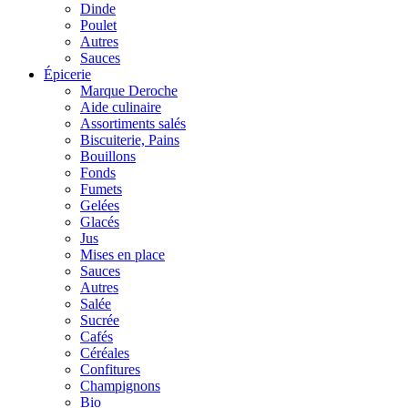
Dinde
Poulet
Autres
Sauces
Épicerie
Marque Deroche
Aide culinaire
Assortiments salés
Biscuiterie, Pains
Bouillons
Fonds
Fumets
Gelées
Glacés
Jus
Mises en place
Sauces
Autres
Salée
Sucrée
Cafés
Céréales
Confitures
Champignons
Bio