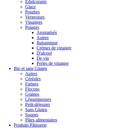
Édulcorants
Glace
Poudres
Vergeoises
Vinaigres
Potages
Aromatisés
Autres
Balsamique
Crèmes de vinaigre
D'alcool
De vin
Perles de vinaigre
Bio et sans Gluten
Autres
Céréales
Farines
Flocons
Graines
Légumineuses
Petit-déjeuner
Sans Gluten
Soupes
Pâtes alimentaires
Produits Pâtisserie