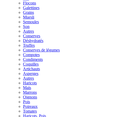
Flocons
Galettines
Grains
Muesli
Semoules
Son
Autres
Conserves
Déshydratés
Truffes
Conserves de légumes
Compotes
Condiments
Coquilles
Artichauts
Asperges
Autres
Haricots
Maïs
Marrons
Oignons
Pois
Poireaux
Tomates
Haricots, Pois