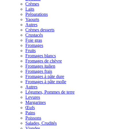
Crèmes
Laits
Préparations
Yaourts
Autres
Crèmes desserts
Crustacés
Foie gras
Fromages
Fruits
Fromages blancs
Fromages de chèvre
Fromages italien
Fromages frais
Fromages à pâte dure
Fromages à pâte molle
Autres
Légumes, Pommes de terre
Levures
Margarines
Œufs
Pains
Poissons
Salades, Crudités
Viandes