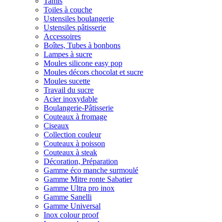
Tamis
Toiles à couche
Ustensiles boulangerie
Ustensiles pâtisserie
Accessoires
Boîtes, Tubes à bonbons
Lampes à sucre
Moules silicone easy pop
Moules décors chocolat et sucre
Moules sucette
Travail du sucre
Acier inoxydable
Boulangerie-Pâtisserie
Couteaux à fromage
Ciseaux
Collection couleur
Couteaux à poisson
Couteaux à steak
Décoration, Préparation
Gamme éco manche surmoulé
Gamme Mitre ronte Sabatier
Gamme Ultra pro inox
Gamme Sanelli
Gamme Universal
Inox colour proof