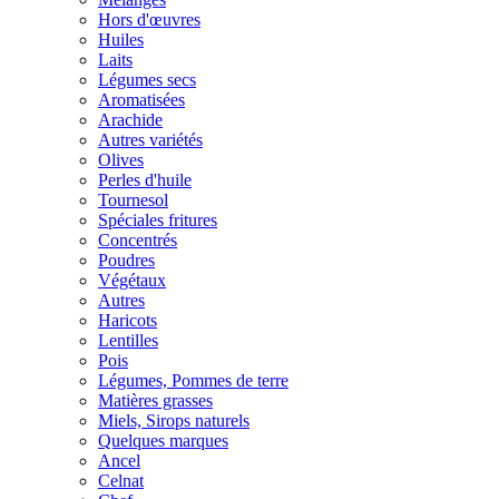
Hors d'œuvres
Huiles
Laits
Légumes secs
Aromatisées
Arachide
Autres variétés
Olives
Perles d'huile
Tournesol
Spéciales fritures
Concentrés
Poudres
Végétaux
Autres
Haricots
Lentilles
Pois
Légumes, Pommes de terre
Matières grasses
Miels, Sirops naturels
Quelques marques
Ancel
Celnat