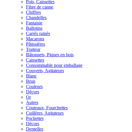
Pots, Caissettes
Fibre de canne
Chiffres
Chandelles
Fantaisie
Ballotins
Carrés rainés
Macarons
Pâtissières
Traiteur
Bâtonnets, Piques en bois
Caissettes
Consommable pour emballage
Couverts, Agitateurs
Blanc
Brun
Couleurs
Décors
Or
Autres
Couteaux, Fourchettes
Cuillères, Agitateurs
Pochettes
Décors
Dentelles