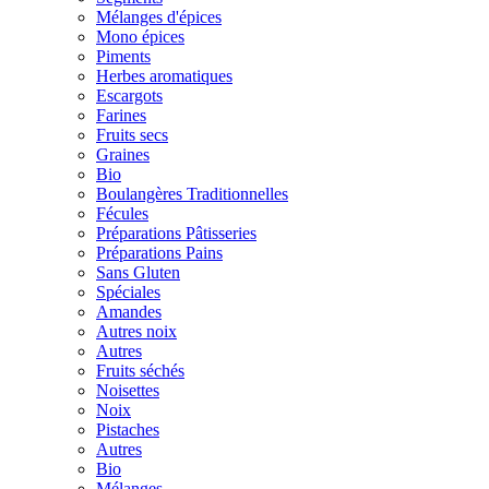
Mélanges d'épices
Mono épices
Piments
Herbes aromatiques
Escargots
Farines
Fruits secs
Graines
Bio
Boulangères Traditionnelles
Fécules
Préparations Pâtisseries
Préparations Pains
Sans Gluten
Spéciales
Amandes
Autres noix
Autres
Fruits séchés
Noisettes
Noix
Pistaches
Autres
Bio
Mélanges