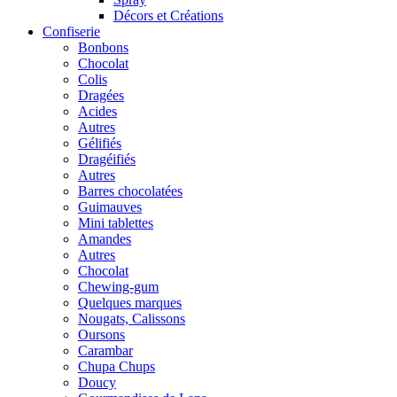
Décors et Créations
Confiserie
Bonbons
Chocolat
Colis
Dragées
Acides
Autres
Gélifiés
Dragéifiés
Autres
Barres chocolatées
Guimauves
Mini tablettes
Amandes
Autres
Chocolat
Chewing-gum
Quelques marques
Nougats, Calissons
Oursons
Carambar
Chupa Chups
Doucy