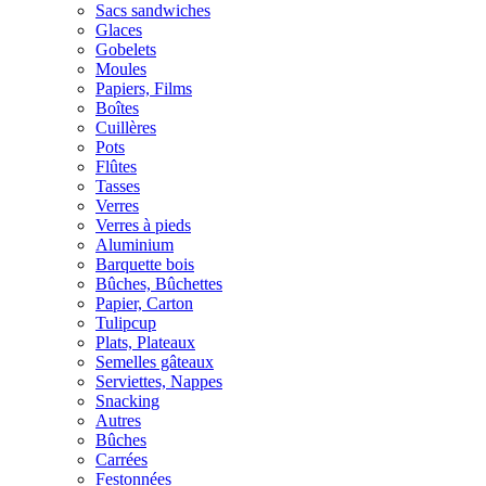
Sacs sandwiches
Glaces
Gobelets
Moules
Papiers, Films
Boîtes
Cuillères
Pots
Flûtes
Tasses
Verres
Verres à pieds
Aluminium
Barquette bois
Bûches, Bûchettes
Papier, Carton
Tulipcup
Plats, Plateaux
Semelles gâteaux
Serviettes, Nappes
Snacking
Autres
Bûches
Carrées
Festonnées