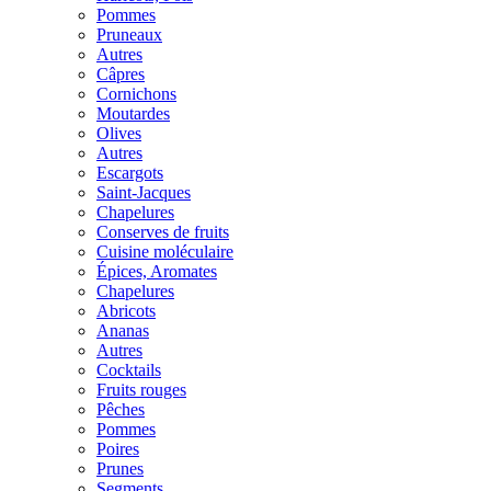
Pommes
Pruneaux
Autres
Câpres
Cornichons
Moutardes
Olives
Autres
Escargots
Saint-Jacques
Chapelures
Conserves de fruits
Cuisine moléculaire
Épices, Aromates
Chapelures
Abricots
Ananas
Autres
Cocktails
Fruits rouges
Pêches
Pommes
Poires
Prunes
Segments