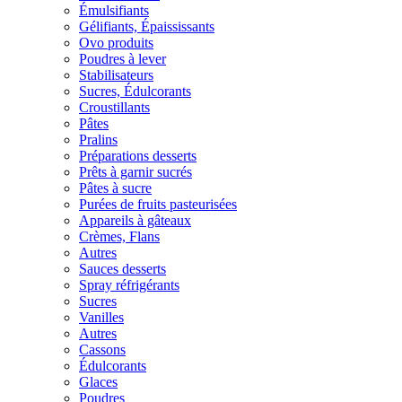
Émulsifiants
Gélifiants, Épaississants
Ovo produits
Poudres à lever
Stabilisateurs
Sucres, Édulcorants
Croustillants
Pâtes
Pralins
Préparations desserts
Prêts à garnir sucrés
Pâtes à sucre
Purées de fruits pasteurisées
Appareils à gâteaux
Crèmes, Flans
Autres
Sauces desserts
Spray réfrigérants
Sucres
Vanilles
Autres
Cassons
Édulcorants
Glaces
Poudres